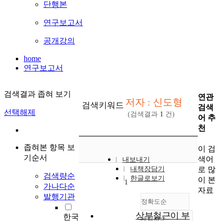
단행본
연구보고서
공개강의
home
연구보고서
검색결과 좁혀 보기
연관
저자 : 신도형
검색키워드
검색
선택해제
(검색결과
1
건)
어 추
천
좁혀본 항목 보
이 검
기순서
색어
내보내기
로 많
내책장담기
검색량순
한글로보기
이 본
1
가나다순
자료
발행기관
정확도순
상부철근이 부
한국
내림차순