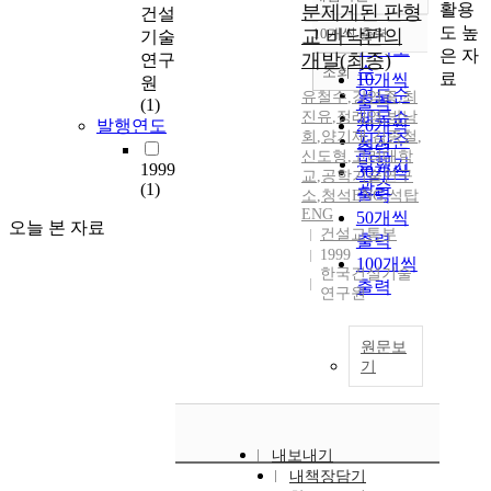
정확도
활용
분제게된 판형
건설
순
도 높
교 바닥판의
10개씩 출력
기술
내림차순
인기도
은 자
개발(최종)
연구
순
조회
료
10개씩
원
연도순
유철수
,
강영종
,
최
출력
(1)
진유
,
정래영
제목순
,
박남
발행연도
20개씩
회
,
양기재
,
김종철
,
저자순
출력
신도형
,
고려대학
발행기
1999
30개씩
교
,
공학기술연구
관순
(1)
출력
소
,
청석ENG
,
석탑
ENG
50개씩
오늘 본 자료
건설교통부
출력
1999
100개씩
한국건설기술
출력
연구원
원문보
기
내보내기
내책장담기