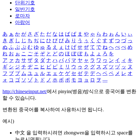
단위기호
일반기호
로마자
아랍어
あ
ぁ
か
が
さ
ざ
た
だ
な
は
ば
ぱ
ま
や
ゃ
ら
わ
ゎ
ん
い
ぃ
き
ぎ
し
じ
ち
ぢ
に
ひ
び
ぴ
み
り
う
ぅ
く
ぐ
す
ず
つ
づ
っ
ぬ
ふ
ぶ
ぷ
む
ゆ
ゅ
る
え
ぇ
け
げ
せ
ぜ
て
で
ね
へ
べ
ぺ
め
れ
お
ぉ
こ
ご
そ
ぞ
と
ど
の
ほ
ぼ
ぽ
も
よ
ょ
ろ
を
ア
ァ
カ
サ
ザ
タ
ダ
ナ
ハ
バ
パ
マ
ヤ
ャ
ラ
ワ
ヮ
ン
イ
ィ
キ
ギ
シ
ジ
チ
ヂ
ニ
ヒ
ビ
ピ
ミ
リ
ウ
ゥ
ク
グ
ス
ズ
ツ
ヅ
ッ
ヌ
フ
ブ
プ
ム
ユ
ュ
ル
エ
ェ
ケ
ゲ
セ
ゼ
テ
デ
ヘ
ベ
ペ
メ
レ
オ
ォ
コ
ゴ
ソ
ゾ
ト
ド
ノ
ホ
ボ
ポ
モ
ヨ
ョ
ロ
ヲ
―
http://chineseinput.net/
에서 pinyin(병음)방식으로 중국어를 변환
할 수 있습니다.
변환된 중국어를 복사하여 사용하시면 됩니다.
예시)
中文 을 입력하시려면
zhongwen
을 입력하시고 space를
누르시면됩니다.