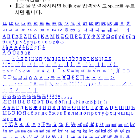
北京 을 입력하시려면
beijing
을 입력하시고 space를 누르
시면 됩니다.
ㅥ
ㅦ
ㅧ
ㅨ
ㅩ
ㅪ
ㅫ
ㅬ
ㅭ
ㅮ
ㅯ
ㅰ
ㅱ
ㅲ
ㅳ
ㅴ
ㅵ
ㅶ
ㅷ
ㅸ
ㅹ
ㅺ
ㅻ
ㅼ
ㅽ
ㅾ
ㅿ
ㆀ
ㆁ
ㆂ
ㆃ
ㆄ
ㆅ
ㆆ
ㆇ
ㆈ
ㆉ
ㆊ
ㆋ
ㆌ
ㆍ
ㆎ
Α
Β
Γ
Δ
Ε
Ζ
Η
Θ
Ι
Κ
Λ
Μ
Ν
Ξ
Ο
Π
Ρ
Σ
Τ
Υ
Φ
Χ
Ψ
Ω
α
β
γ
δ
ε
ζ
η
θ
ι
κ
λ
μ
ν
ξ
ο
π
ρ
σ
τ
υ
φ
χ
ψ
ω
á
à
Á
À
é
è
É
È
ç
Ç
ê
Ä
Ö
Ü
ä
ö
ü
ß
ְ
ֳ
ֲ
ֱ
ָ
ַ
ֵ
ֶ
ִ
ֹ
ּ
ֻ
ׂ
ׁ
ּ
ב
ה
נ
מ
צ
ת
ץ
ש
ד
ג
כ
ע
י
ח
ל
ך
ף
ק
ר
א
ט
ו
ן
ם
פ
‘
’
“
”
〔
〕
〈
〉
「
」
『
』
【
】
＂
（
）
［
］
｛
｝
±
×
÷
≠
≤
≥
∞
∴
♂
♀
∠
⊥
⌒
∂
∇
≡
≒
≪
≫
√
∽
∝
∵
∫
∬
∈
∋
⊆
⊇
⊂
⊃
∪
∩
∧
∨
￢
⇒
⇔
∀
∃
∮
∑
∏
＋
－
＜
＝
＞
、
。
·
‥
…
¨
〃
―
∥
＼
∼
´
～
ˇ
˘
˝
˚
˙
¸
˛
¡
¿
ː
！
＇
，
．
／
：
；
？
＾
＿
｀
｜
½
⅓
⅔
¼
¾
⅛
⅜
⅝
⅞
¹
²
³
⁴
ⁿ
₁
₂
₃
₄
Æ
Ð
Ħ
Ĳ
Ł
Ø
Œ
Þ
Ŧ
Ŋ
æ
đ
ð
ħ
ı
ĳ
ĸ
ŀ
ł
ø
œ
ß
þ
ŧ
ŋ
ŉ
А
Б
В
Г
Д
Е
Ё
Ж
З
И
Й
К
Л
М
Н
О
П
Р
С
Т
У
Ф
Х
Ц
Ч
Ш
Щ
Ъ
Ы
Ь
Э
Ю
Я
а
б
в
г
д
е
ё
ж
з
и
й
к
л
м
н
о
п
р
с
т
у
ф
х
ц
ч
ш
щ
ъ
ы
ь
э
ю
я
′
″
℃
Å
￠
￡
￥
¤
℉
‰
＄
％
Ｆ
￦
㎕
㎖
㎗
ℓ
㎘
㏄
㎣
㎤
㎥
㎦
㎙
㎚
㎛
㎜
㎝
㎞
㎟
㎠
㎡
㎢
㏊
㎍
㎎
㎏
㏏
㎈
㎉
㏈
㎧
㎨
㎰
㎱
㎲
㎳
㎴
㎵
㎶
㎷
㎸
㎹
㎀
㎁
㎂
㎃
㎄
㎺
㎻
㎽
㎾
㎿
㎐
㎑