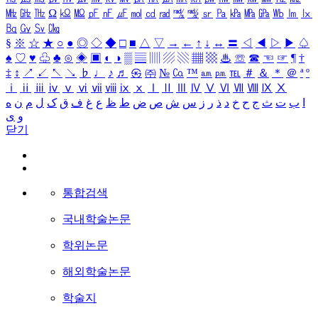
㎒
㎓
㎔
Ω
㏀
㏁
㎊
㎋
㎌
㏖
㏅
㎭
㎮
㎯
㏛
㎩
㎪
㎫
㎬
㏝
㏐
㏓
㏃
㏉
㏜
㏆
§
※
☆
★
○
●
◎
◇
◆
□
■
△
▽
→
←
↑
↓
↔
〓
◁
◀
▷
▶
♤
♠
♡
♥
♧
♣
⊙
◈
▣
◐
◑
▒
▤
▥
▨
▧
▦
▩
♨
☏
☎
☜
☞
¶
†
‡
↕
↗
↙
↖
↘
♭
♩
♪
♬
㉿
㈜
№
㏇
™
㏂
㏘
℡
＃
＆
＊
＠
ª
º
ⅰ
ⅱ
ⅲ
ⅳ
ⅴ
ⅵ
ⅶ
ⅷ
ⅸ
ⅹ
Ⅰ
Ⅱ
Ⅲ
Ⅳ
Ⅴ
Ⅵ
Ⅶ
Ⅷ
Ⅸ
Ⅹ
ا
ب
ت
ث
ج
ح
خ
د
ذ
ر
ز
س
ش
ص
ض
ط
ظ
ع
غ
ف
ق
ک
ل
م
ن
ه
و
ی
닫기
통합검색
국내학술논문
학위논문
해외학술논문
학술지