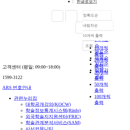
한글로보기
정확도순
내림차순
정확도
순
10개씩 출력
내림차순
인기도
순
조회
10개씩
연도순
출력
제목순
20개씩
저자순
출력
고객센터 (평일: 09:00~18:00)
발행기
30개씩
관순
1599-3122
출력
50개씩
ARS 번호안내
출력
100개씩
관련누리집
출력
대학공개강의(KOCW)
학술정보통계시스템(Rinfo)
외국학술지지원센터(FRIC)
학술관계분석서비스(SAM)
사서커뮤니티