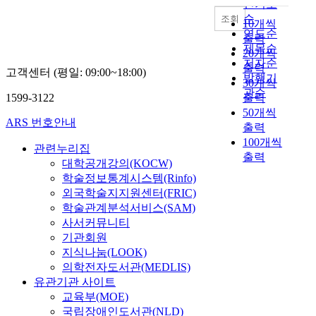
인기도
순
조회
10개씩
연도순
출력
제목순
20개씩
저자순
출력
고객센터 (평일: 09:00~18:00)
발행기
30개씩
관순
1599-3122
출력
50개씩
ARS 번호안내
출력
100개씩
관련누리집
출력
대학공개강의(KOCW)
학술정보통계시스템(Rinfo)
외국학술지지원센터(FRIC)
학술관계분석서비스(SAM)
사서커뮤니티
기관회원
지식나눔(LOOK)
의학전자도서관(MEDLIS)
유관기관 사이트
교육부(MOE)
국립장애인도서관(NLD)