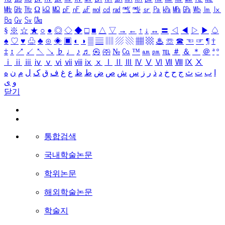
㎒
㎓
㎔
Ω
㏀
㏁
㎊
㎋
㎌
㏖
㏅
㎭
㎮
㎯
㏛
㎩
㎪
㎫
㎬
㏝
㏐
㏓
㏃
㏉
㏜
㏆
§
※
☆
★
○
●
◎
◇
◆
□
■
△
▽
→
←
↑
↓
↔
〓
◁
◀
▷
▶
♤
♠
♡
♥
♧
♣
⊙
◈
▣
◐
◑
▒
▤
▥
▨
▧
▦
▩
♨
☏
☎
☜
☞
¶
†
‡
↕
↗
↙
↖
↘
♭
♩
♪
♬
㉿
㈜
№
㏇
™
㏂
㏘
℡
＃
＆
＊
＠
ª
º
ⅰ
ⅱ
ⅲ
ⅳ
ⅴ
ⅵ
ⅶ
ⅷ
ⅸ
ⅹ
Ⅰ
Ⅱ
Ⅲ
Ⅳ
Ⅴ
Ⅵ
Ⅶ
Ⅷ
Ⅸ
Ⅹ
ا
ب
ت
ث
ج
ح
خ
د
ذ
ر
ز
س
ش
ص
ض
ط
ظ
ع
غ
ف
ق
ک
ل
م
ن
ه
و
ی
닫기
통합검색
국내학술논문
학위논문
해외학술논문
학술지