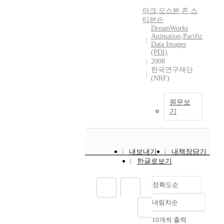
마크
,
오스본
,
존
,
스
티븐슨
DreamWorks
Animation,Pacific
Data Images
(PDI)
2008
한국연구재단
(NRF)
원문보
기
내보내기
내책장담기
한글로보기
정확도순
내림차순
정확도
순
10개씩 출력
내림차순