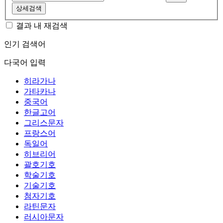
상세검색
결과 내 재검색
인기 검색어
다국어 입력
히라가나
가타카나
중국어
한글고어
그리스문자
프랑스어
독일어
히브리어
괄호기호
학술기호
기술기호
첨자기호
라틴문자
러시아문자