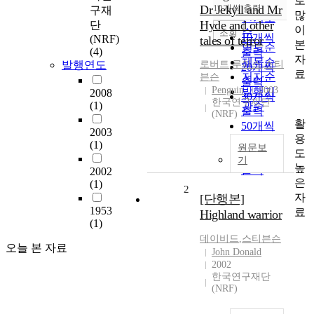
로
순
Dr Jekyll and Mr
10개씩 출력
구재
내림차순
많
인기도
Hyde and other
단
이
순
조회
10개씩
(NRF)
tales of terror
본
연도순
(4)
출력
자
제목순
발행연도
로버트
,
루이스
,
스티
20개씩
료
저자순
븐슨
출력
Penguin
2003
발행기
2008
30개씩
한국연구재단
(1)
관순
출력
(NRF)
활
50개씩
2003
용
출력
(1)
원문보
도
100개씩
기
높
출력
2002
은
(1)
2
자
[단행본]
1953
료
Highland warrior
(1)
데이비드
,
스티븐슨
오늘 본 자료
John Donald
2002
한국연구재단
(NRF)