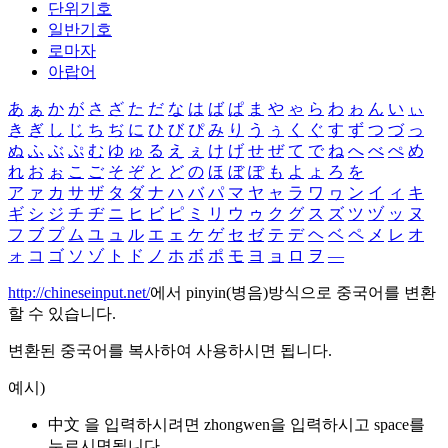
단위기호
일반기호
로마자
아랍어
あ
ぁ
か
が
さ
ざ
た
だ
な
は
ば
ぱ
ま
や
ゃ
ら
わ
ゎ
ん
い
ぃ
き
ぎ
し
じ
ち
ぢ
に
ひ
び
ぴ
み
り
う
ぅ
く
ぐ
す
ず
つ
づ
っ
ぬ
ふ
ぶ
ぷ
む
ゆ
ゅ
る
え
ぇ
け
げ
せ
ぜ
て
で
ね
へ
べ
ぺ
め
れ
お
ぉ
こ
ご
そ
ぞ
と
ど
の
ほ
ぼ
ぽ
も
よ
ょ
ろ
を
ア
ァ
カ
サ
ザ
タ
ダ
ナ
ハ
バ
パ
マ
ヤ
ャ
ラ
ワ
ヮ
ン
イ
ィ
キ
ギ
シ
ジ
チ
ヂ
ニ
ヒ
ビ
ピ
ミ
リ
ウ
ゥ
ク
グ
ス
ズ
ツ
ヅ
ッ
ヌ
フ
ブ
プ
ム
ユ
ュ
ル
エ
ェ
ケ
ゲ
セ
ゼ
テ
デ
ヘ
ベ
ペ
メ
レ
オ
ォ
コ
ゴ
ソ
ゾ
ト
ド
ノ
ホ
ボ
ポ
モ
ヨ
ョ
ロ
ヲ
―
http://chineseinput.net/
에서 pinyin(병음)방식으로 중국어를 변환
할 수 있습니다.
변환된 중국어를 복사하여 사용하시면 됩니다.
예시)
中文 을 입력하시려면
zhongwen
을 입력하시고 space를
누르시면됩니다.