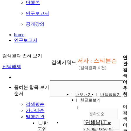
단행본
연구보고서
공개강의
home
연구보고서
검색결과 좁혀 보기
연
저자 : 스티븐슨
검색키워드
관
선택해제
(검색결과
4
건)
검
색
어
좁혀본 항목 보기
추
순서
천
내보내기
내책장담기
한글로보기
검색량순
이
1
가나다순
검
정확도순
발행기관
색
[단행본] The
한
내림차순
어
정확도
strange case of
국연