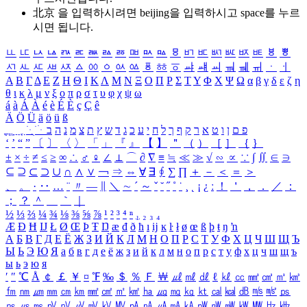
北京 을 입력하시려면
beijing
을 입력하시고 space를 누르
시면 됩니다.
ㅥ
ㅦ
ㅧ
ㅨ
ㅩ
ㅪ
ㅫ
ㅬ
ㅭ
ㅮ
ㅯ
ㅰ
ㅱ
ㅲ
ㅳ
ㅴ
ㅵ
ㅶ
ㅷ
ㅸ
ㅹ
ㅺ
ㅻ
ㅼ
ㅽ
ㅾ
ㅿ
ㆀ
ㆁ
ㆂ
ㆃ
ㆄ
ㆅ
ㆆ
ㆇ
ㆈ
ㆉ
ㆊ
ㆋ
ㆌ
ㆍ
ㆎ
Α
Β
Γ
Δ
Ε
Ζ
Η
Θ
Ι
Κ
Λ
Μ
Ν
Ξ
Ο
Π
Ρ
Σ
Τ
Υ
Φ
Χ
Ψ
Ω
α
β
γ
δ
ε
ζ
η
θ
ι
κ
λ
μ
ν
ξ
ο
π
ρ
σ
τ
υ
φ
χ
ψ
ω
á
à
Á
À
é
è
É
È
ç
Ç
ê
Ä
Ö
Ü
ä
ö
ü
ß
ְ
ֳ
ֲ
ֱ
ָ
ַ
ֵ
ֶ
ִ
ֹ
ּ
ֻ
ׂ
ׁ
ּ
ב
ה
נ
מ
צ
ת
ץ
ש
ד
ג
כ
ע
י
ח
ל
ך
ף
ק
ר
א
ט
ו
ן
ם
פ
‘
’
“
”
〔
〕
〈
〉
「
」
『
』
【
】
＂
（
）
［
］
｛
｝
±
×
÷
≠
≤
≥
∞
∴
♂
♀
∠
⊥
⌒
∂
∇
≡
≒
≪
≫
√
∽
∝
∵
∫
∬
∈
∋
⊆
⊇
⊂
⊃
∪
∩
∧
∨
￢
⇒
⇔
∀
∃
∮
∑
∏
＋
－
＜
＝
＞
、
。
·
‥
…
¨
〃
―
∥
＼
∼
´
～
ˇ
˘
˝
˚
˙
¸
˛
¡
¿
ː
！
＇
，
．
／
：
；
？
＾
＿
｀
｜
½
⅓
⅔
¼
¾
⅛
⅜
⅝
⅞
¹
²
³
⁴
ⁿ
₁
₂
₃
₄
Æ
Ð
Ħ
Ĳ
Ł
Ø
Œ
Þ
Ŧ
Ŋ
æ
đ
ð
ħ
ı
ĳ
ĸ
ŀ
ł
ø
œ
ß
þ
ŧ
ŋ
ŉ
А
Б
В
Г
Д
Е
Ё
Ж
З
И
Й
К
Л
М
Н
О
П
Р
С
Т
У
Ф
Х
Ц
Ч
Ш
Щ
Ъ
Ы
Ь
Э
Ю
Я
а
б
в
г
д
е
ё
ж
з
и
й
к
л
м
н
о
п
р
с
т
у
ф
х
ц
ч
ш
щ
ъ
ы
ь
э
ю
я
′
″
℃
Å
￠
￡
￥
¤
℉
‰
＄
％
Ｆ
￦
㎕
㎖
㎗
ℓ
㎘
㏄
㎣
㎤
㎥
㎦
㎙
㎚
㎛
㎜
㎝
㎞
㎟
㎠
㎡
㎢
㏊
㎍
㎎
㎏
㏏
㎈
㎉
㏈
㎧
㎨
㎰
㎱
㎲
㎳
㎴
㎵
㎶
㎷
㎸
㎹
㎀
㎁
㎂
㎃
㎄
㎺
㎻
㎽
㎾
㎿
㎐
㎑