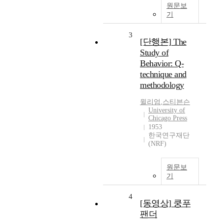
원문보
기
3
[단행본] The
Study of
Behavior: Q-
technique and
methodology
윌리엄
,
스티븐슨
University of
Chicago Press
1953
한국연구재단
(NRF)
원문보
기
4
[동영상] 쿵푸
팬더