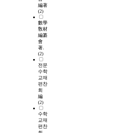
編著
(2)
數學
敎材
編纂
會
著.
(2)
전문
수학
교재
편찬
회
編
(2)
수학
교재
편찬
회