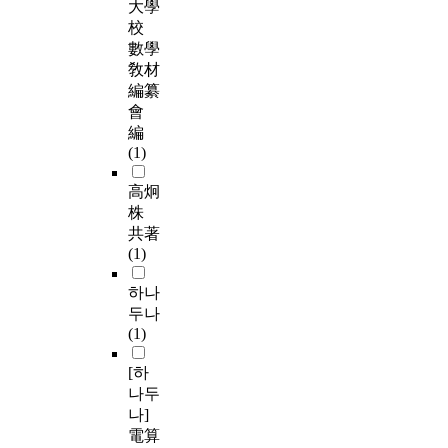
大學
校
數學
敎材
編纂
會
編
(1)
高炯
株
共著
(1)
하나
두나
(1)
[하
나두
나]
電算