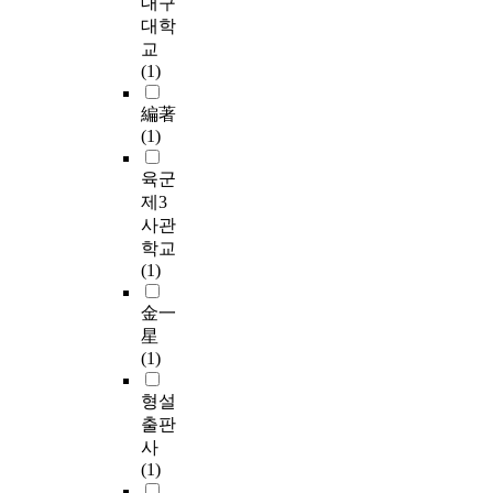
대구
대학
교
(1)
編著
(1)
육군
제3
사관
학교
(1)
金一
星
(1)
형설
출판
사
(1)