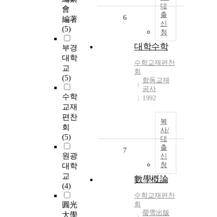
대
會
출
6
編著
신
(5)
청
대학수학
부경
대학
수학교재편찬
교
회
(5)
합동교재
공사
수학
1992
교재
편찬
복
회
사/
(5)
대
출
7
원광
신
청
대학
교
數學槪論
(4)
수학교재편찬
圓光
회
螢雪出版
大學