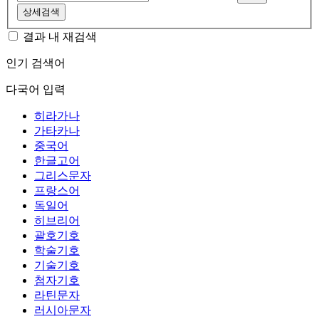
상세검색
결과 내 재검색
인기 검색어
다국어 입력
히라가나
가타카나
중국어
한글고어
그리스문자
프랑스어
독일어
히브리어
괄호기호
학술기호
기술기호
첨자기호
라틴문자
러시아문자