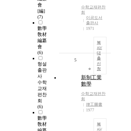
會
수학교재편찬
[編]
회
(7)
이공도서
출판사
數學
1971
敎材
編纂
복
會
사/
(6)
대
출
5
형설
신
청
출판
사
新制工業
수학
數學
교재
수학교재편찬
편찬
회
회
理工圖書
(6)
1977
數學
敎材
복
사/
編纂