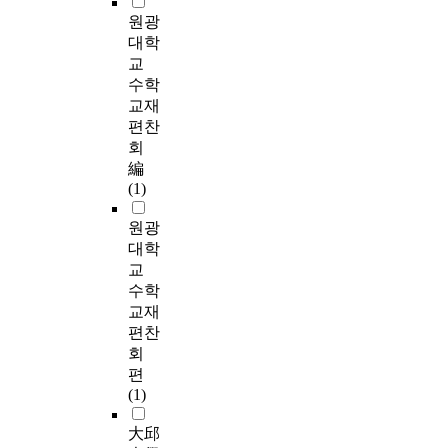
원광
대학
교
수학
교재
편찬
회
編
(1)
원광
대학
교
수학
교재
편찬
회
편
(1)
大邱