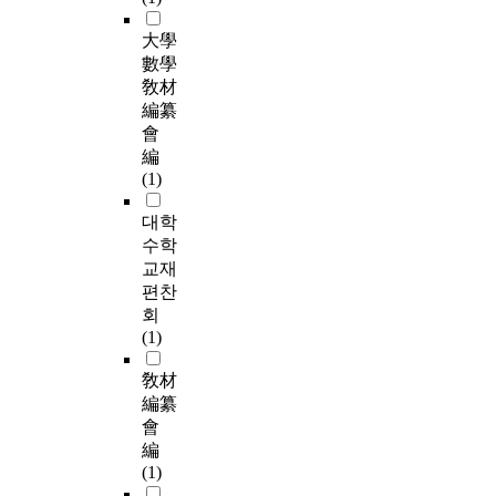
大學
數學
敎材
編纂
會
編
(1)
대학
수학
교재
편찬
회
(1)
敎材
編纂
會
編
(1)