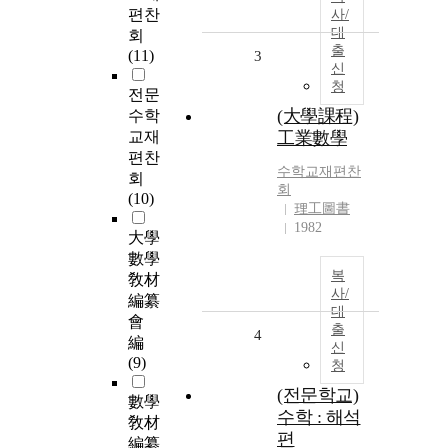
편찬
사/
대
회
출
(11)
3
신
청
전문
(大學課程)
수학
교재
工業數學
편찬
수학교재편찬
회
회
(10)
理工圖書
1982
大學
數學
복
敎材
사/
編纂
대
會
출
4
編
신
(9)
청
(전문학교)
數學
수학 : 해석
敎材
편
編纂