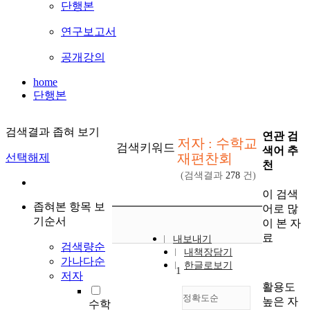
단행본
연구보고서
공개강의
home
단행본
검색결과 좁혀 보기
연관 검
저자 : 수학교
검색키워드
색어 추
재편찬회
선택해제
천
(검색결과
278
건)
이 검색
좁혀본 항목 보
어로 많
기순서
이 본 자
료
내보내기
검색량순
내책장담기
가나다순
한글로보기
1
저자
활용도
정확도순
높은 자
수학