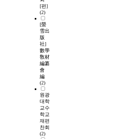
[편]
(2)
[螢
雪出
版
社]
數學
敎材
編纂
會
編
(2)
원광
대학
교수
학교
재편
찬회
(2)