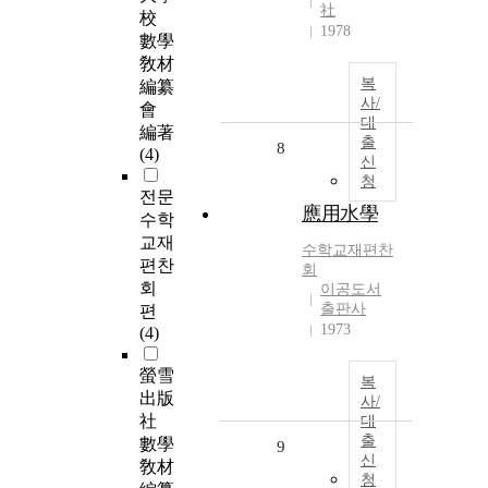
社
校
1978
數學
敎材
복
編纂
사/
會
대
編著
출
8
(4)
신
청
전문
應用水學
수학
교재
수학교재편찬
편찬
회
회
이공도서
출판사
편
1973
(4)
螢雪
복
出版
사/
社
대
출
數學
9
신
敎材
청