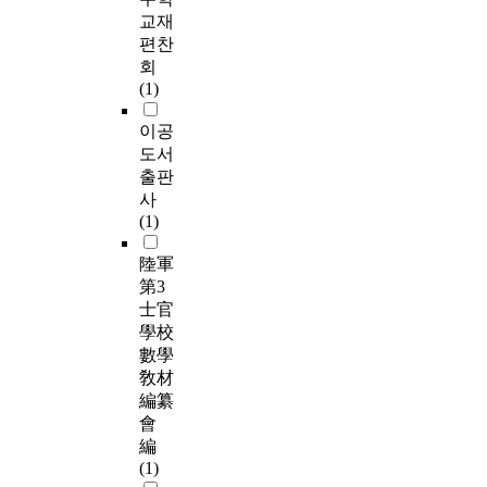
교재
편찬
회
(1)
이공
도서
출판
사
(1)
陸軍
第3
士官
學校
數學
敎材
編纂
會
編
(1)