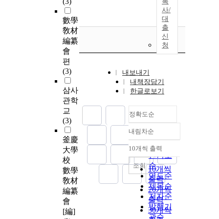
(3)
복
사/
대
數學
출
敎材
신
編纂
청
會
편
(3)
내보내기
내책장담기
삼사
한글로보기
관학
교
정확도순
(3)
내림차순
정확도
釜慶
순
10개씩 출력
大學
내림차순
인기도
校
순
조회
10개씩
數學
연도순
출력
敎材
제목순
20개씩
編纂
저자순
출력
會
발행기
30개씩
[編]
관순