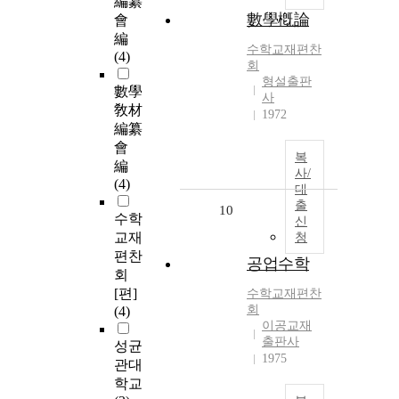
編纂
數學槪論
會
編
수학교재편찬
(4)
회
형설출판
數學
사
敎材
1972
編纂
會
복
編
사/
(4)
대
출
10
수학
신
교재
청
편찬
공업수학
회
[편]
수학교재편찬
회
(4)
이공교재
출판사
성균
1975
관대
학교