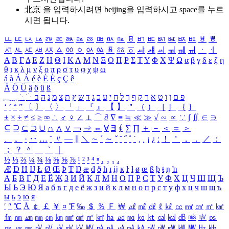
北京 을 입력하시려면
beijing
을 입력하시고 space를 누르
시면 됩니다.
ㅥ
ㅦ
ㅧ
ㅨ
ㅩ
ㅪ
ㅫ
ㅬ
ㅭ
ㅮ
ㅯ
ㅰ
ㅱ
ㅲ
ㅳ
ㅴ
ㅵ
ㅶ
ㅷ
ㅸ
ㅹ
ㅺ
ㅻ
ㅼ
ㅽ
ㅾ
ㅿ
ㆀ
ㆁ
ㆂ
ㆃ
ㆄ
ㆅ
ㆆ
ㆇ
ㆈ
ㆉ
ㆊ
ㆋ
ㆌ
ㆍ
ㆎ
Α
Β
Γ
Δ
Ε
Ζ
Η
Θ
Ι
Κ
Λ
Μ
Ν
Ξ
Ο
Π
Ρ
Σ
Τ
Υ
Φ
Χ
Ψ
Ω
α
β
γ
δ
ε
ζ
η
θ
ι
κ
λ
μ
ν
ξ
ο
π
ρ
σ
τ
υ
φ
χ
ψ
ω
á
à
Á
À
é
è
É
È
ç
Ç
ê
Ä
Ö
Ü
ä
ö
ü
ß
ְ
ֳ
ֲ
ֱ
ָ
ַ
ֵ
ֶ
ִ
ֹ
ּ
ֻ
ׂ
ׁ
ּ
ב
ה
נ
מ
צ
ת
ץ
ש
ד
ג
כ
ע
י
ח
ל
ך
ף
ק
ר
א
ט
ו
ן
ם
פ
‘
’
“
”
〔
〕
〈
〉
「
」
『
』
【
】
＂
（
）
［
］
｛
｝
±
×
÷
≠
≤
≥
∞
∴
♂
♀
∠
⊥
⌒
∂
∇
≡
≒
≪
≫
√
∽
∝
∵
∫
∬
∈
∋
⊆
⊇
⊂
⊃
∪
∩
∧
∨
￢
⇒
⇔
∀
∃
∮
∑
∏
＋
－
＜
＝
＞
、
。
·
‥
…
¨
〃
―
∥
＼
∼
´
～
ˇ
˘
˝
˚
˙
¸
˛
¡
¿
ː
！
＇
，
．
／
：
；
？
＾
＿
｀
｜
½
⅓
⅔
¼
¾
⅛
⅜
⅝
⅞
¹
²
³
⁴
ⁿ
₁
₂
₃
₄
Æ
Ð
Ħ
Ĳ
Ł
Ø
Œ
Þ
Ŧ
Ŋ
æ
đ
ð
ħ
ı
ĳ
ĸ
ŀ
ł
ø
œ
ß
þ
ŧ
ŋ
ŉ
А
Б
В
Г
Д
Е
Ё
Ж
З
И
Й
К
Л
М
Н
О
П
Р
С
Т
У
Ф
Х
Ц
Ч
Ш
Щ
Ъ
Ы
Ь
Э
Ю
Я
а
б
в
г
д
е
ё
ж
з
и
й
к
л
м
н
о
п
р
с
т
у
ф
х
ц
ч
ш
щ
ъ
ы
ь
э
ю
я
′
″
℃
Å
￠
￡
￥
¤
℉
‰
＄
％
Ｆ
￦
㎕
㎖
㎗
ℓ
㎘
㏄
㎣
㎤
㎥
㎦
㎙
㎚
㎛
㎜
㎝
㎞
㎟
㎠
㎡
㎢
㏊
㎍
㎎
㎏
㏏
㎈
㎉
㏈
㎧
㎨
㎰
㎱
㎲
㎳
㎴
㎵
㎶
㎷
㎸
㎹
㎀
㎁
㎂
㎃
㎄
㎺
㎻
㎽
㎾
㎿
㎐
㎑