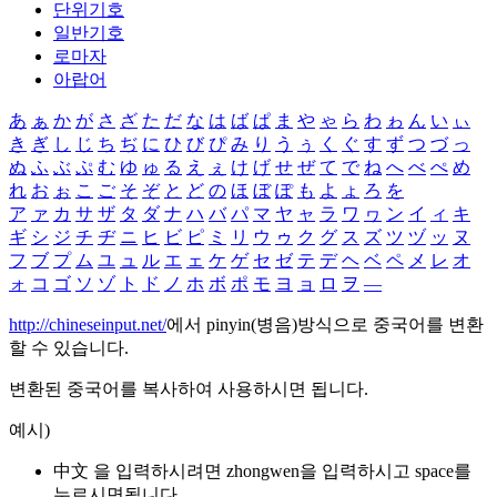
단위기호
일반기호
로마자
아랍어
あ
ぁ
か
が
さ
ざ
た
だ
な
は
ば
ぱ
ま
や
ゃ
ら
わ
ゎ
ん
い
ぃ
き
ぎ
し
じ
ち
ぢ
に
ひ
び
ぴ
み
り
う
ぅ
く
ぐ
す
ず
つ
づ
っ
ぬ
ふ
ぶ
ぷ
む
ゆ
ゅ
る
え
ぇ
け
げ
せ
ぜ
て
で
ね
へ
べ
ぺ
め
れ
お
ぉ
こ
ご
そ
ぞ
と
ど
の
ほ
ぼ
ぽ
も
よ
ょ
ろ
を
ア
ァ
カ
サ
ザ
タ
ダ
ナ
ハ
バ
パ
マ
ヤ
ャ
ラ
ワ
ヮ
ン
イ
ィ
キ
ギ
シ
ジ
チ
ヂ
ニ
ヒ
ビ
ピ
ミ
リ
ウ
ゥ
ク
グ
ス
ズ
ツ
ヅ
ッ
ヌ
フ
ブ
プ
ム
ユ
ュ
ル
エ
ェ
ケ
ゲ
セ
ゼ
テ
デ
ヘ
ベ
ペ
メ
レ
オ
ォ
コ
ゴ
ソ
ゾ
ト
ド
ノ
ホ
ボ
ポ
モ
ヨ
ョ
ロ
ヲ
―
http://chineseinput.net/
에서 pinyin(병음)방식으로 중국어를 변환
할 수 있습니다.
변환된 중국어를 복사하여 사용하시면 됩니다.
예시)
中文 을 입력하시려면
zhongwen
을 입력하시고 space를
누르시면됩니다.