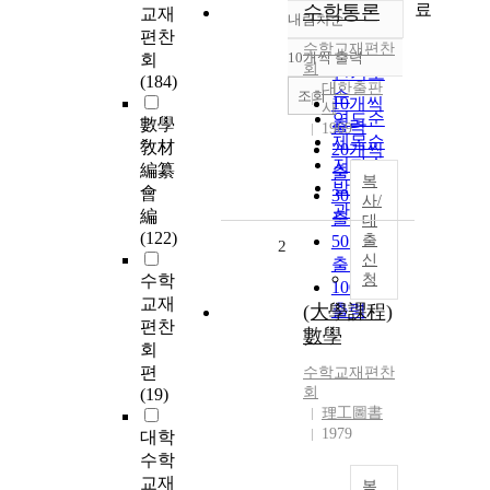
료
수학통론
교재
내림차순
정확도
편찬
수학교재편찬
순
10개씩 출력
회
내림차순
회
인기도
(184)
대한출판
순
조회
10개씩
사
연도순
數學
출력
1969
제목순
敎材
20개씩
저자순
編纂
출력
복
발행기
會
30개씩
사/
관순
編
출력
대
(122)
50개씩
출
2
신
출력
수학
청
100개씩
교재
(大學課程)
출력
편찬
數學
회
편
수학교재편찬
회
(19)
理工圖書
1979
대학
수학
교재
복