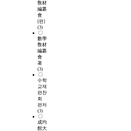
敎材
編纂
會
[편]
(3)
數學
敎材
編纂
會
著
(3)
수학
교재
편찬
회
편저
(3)
成均
館大