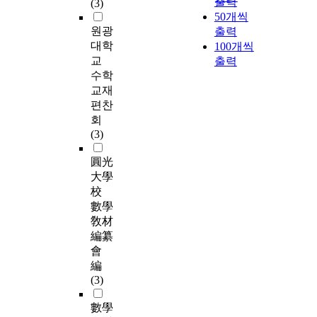
출력
(3)
50개씩
원광
출력
대학
100개씩
교
출력
수학
교재
편찬
회
(3)
圓光
大學
校
數學
敎材
編纂
會
編
(3)
數學