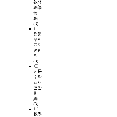
敎材
編纂
會
編.
(3)
전문
수학
교재
편찬
회
(3)
전문
수학
교재
편찬
회
編
(3)
數學