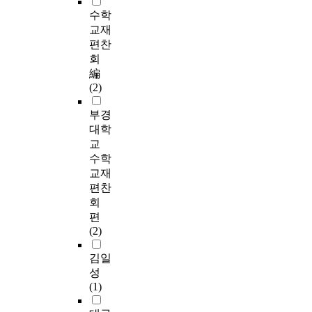
수학
교재
편찬
회
編
(2)
부경
대학
교
수학
교재
편찬
회
편
(2)
김일
성
(1)