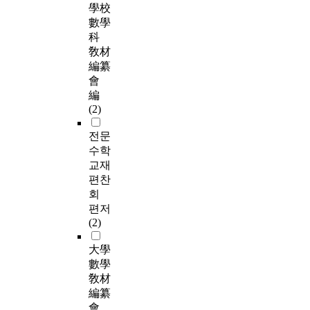
學校
數學
科
敎材
編纂
會
編
(2)
전문
수학
교재
편찬
회
편저
(2)
大學
數學
敎材
編纂
會