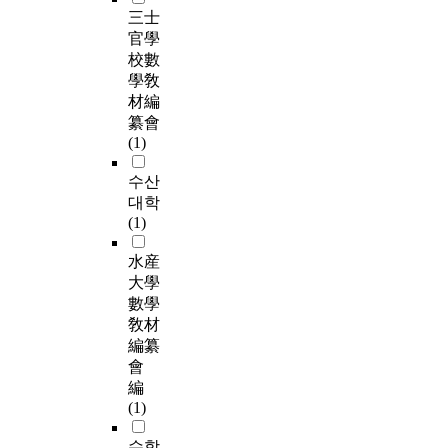
三士
官學
校數
學敎
材編
纂會
(1)
수산
대학
(1)
水産
大學
數學
敎材
編纂
會
編
(1)
수학