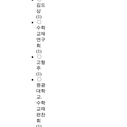
김도
상
(1)
수학
교재
연구
회
(1)
고형
주
(1)
원광
대학
교.
수학
교재
편찬
회
(1)