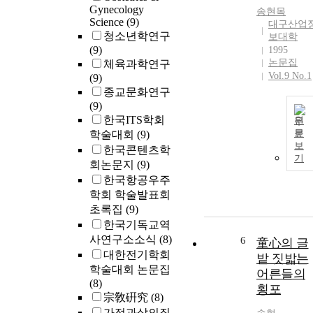
Gynecology
송현
목
Science
(9)
대구산업
청소년학연구
보대학
(9)
1995
논문집
체육과학연구
Vol.9 No.1
(9)
종교문화연구
(9)
한국ITS학회
원
문
학술대회
(9)
보
한국콘텐츠학
기
회논문지
(9)
한국항공우주
학회 학술발표회
초록집
(9)
한국기독교역
사연구소소식
(8)
6
童心의 글
대한전기학회
밭 짓밟는
학술대회 논문집
어른들의
(8)
횡포
宗敎硏究
(8)
가정과삶의질