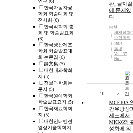
연구
(6)
판, 글자꼴
한국자동차공
에 문제있
학회 학술대회 및
다
전시회
(6)
한국막학회 총
송현
회 및 학술발표회
세계평화
수협의회
(6)
1984
한국생산제조
廣場
학회 학술발표대
Vol.137
회 논문집
(6)
No.-
論文集
(5)
대한내과학회
지
(5)
원
정보과학회논
문
보
문지
(5)
10
기
한국원예학회
학술발표요지
(5)
MCF10A 
한국재료학회
간유방상
지
(5)
세포에서
대한인터벤션
MKK6의 
영상기술학회지
성화에 의