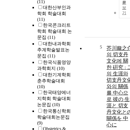
(11)
문
대한산부인과
보
기
학회 학술대회
(11)
한국콘크리트
학회 학술대회 논
문집
(11)
대한내과학회
5
芥川龍之
추계학술발표논
의 切支丹
문집
(11)
文化에 關
한국식품영양
한 硏究 : 
과학회지
(10)
의 生涯와
대한기계학회
切支丹文
춘추학술대회
와의 關係
(10)
한국태양에너
를 中心으
지학회 학술대회
로 彼の 生
논문집
(10)
涯と 切支
한국통신학회
丹文化と
학술대회논문집
關係を 中
(9)
心に
Obstetrics &