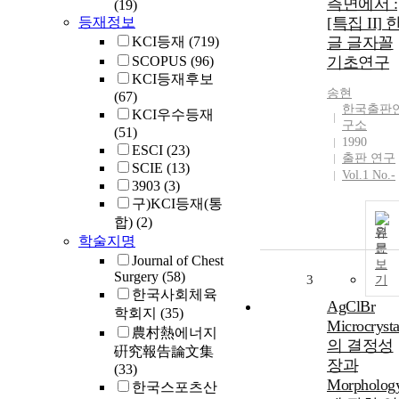
측면에서 :
(19)
등재정보
[특집 II] 
KCI등재
(719)
글 글자꼴
SCOPUS
(96)
기초연구
KCI등재후보
송현
(67)
한국출판
KCI우수등재
구소
(51)
1990
ESCI
(23)
출판 연구
SCIE
(13)
Vol.1 No.-
3903
(3)
구)KCI등재(통
합)
(2)
원
학술지명
문
Journal of Chest
보
Surgery
(58)
3
기
한국사회체육
AgClBr
학회지
(35)
Microcrysta
農村熱에너지
의 결정성
硏究報告論文集
장과
(33)
Morpholog
한국스포츠산