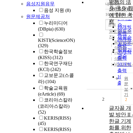
密敎의 法
음성지원유무
내림차순
정확도
身(佛身)觀
음성 지원
(8)
순
10개씩 출력
에 對한 考
원문제공처
내림차
인기도
察
누리미디어
순
조회
10개씩
(DBpia)
(630)
연도순
宋玄眞(
송현
출력
진)
제목순
20개씩
KISTI(ScienceON)
동국대학
저자순
(329)
출력
석림회
발행기
한국학술정보
30개씩
1977
관순
(KISS)
(312)
출력
석림
한국연구재단
50개씩
Vol.11 No.
(KCI)
(242)
출력
교보문고(스콜
100개
원
라)
(104)
출력
문
학술교육원
보
(eArticle)
(69)
기
2
코리아스칼라
2
(코리아스칼라)
글자꼴 개
(52)
발 방안 II 
KERIS(RISS)
한글 기계
(45)
화를 위한
KERIS(RISS)