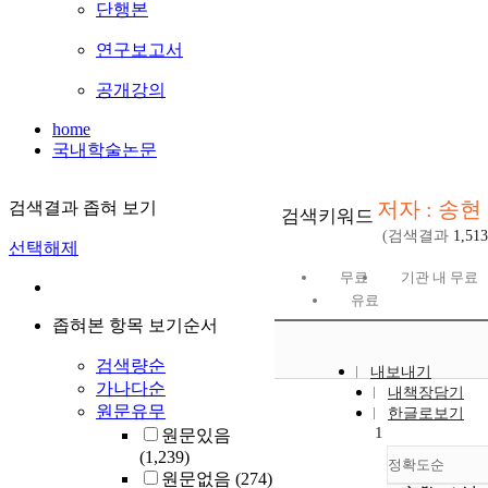
단행본
연구보고서
공개강의
home
국내학술논문
저자 : 송현
검색결과 좁혀 보기
검색키워드
(검색결과
1,513
선택해제
무료
기관 내 무료
유료
좁혀본 항목 보기순서
검색량순
내보내기
가나다순
내책장담기
원문유무
한글로보기
1
원문있음
(1,239)
정확도순
원문없음
(274)