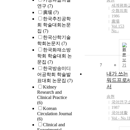
송현
세계평화
연구
(7)
수협의회
廣場
(7)
1986
한국추진공학
廣場
회 학술대회논문
Vol.153
집
(7)
No.-
한국산학기술
학회논문지
(7)
한국화재소방
원
문
학회 학술대회 논
보
문집
(7)
7
기
한국방송미디
내가 쓰는
어공학회 학술발
워드프로
표대회 논문집
(7)
서
Kidney
Research and
송현
Clinical Practice
국어연구
(6)
1987
Korean
국어생활
Circulation Journal
Vol.- No.1
(6)
Clinical and
Experimental