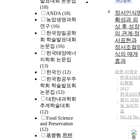
발표대회 논문집
(18)
4
정서인식
ANDA
(18)
확성과 외
농업생명과학
연구
(16)
상 후 성장
한국정밀공학
의 관계:정
회 학술발표대회
서표현과
논문집
(16)
정서조절
한국태양에너
식의 매개
지학회 논문집
효과
(13)
한국인
(12)
송현
,
이영순
한국상담
한국항공우주
리학회
학회 학술발표회
2012
논문집
(12)
한국심리
대한내과학회
회지 상담
추계학술대회
및 심리치
료
(12)
Vol.24 No.
Food Science
and Preservation
(12)
基督敎 思想
원