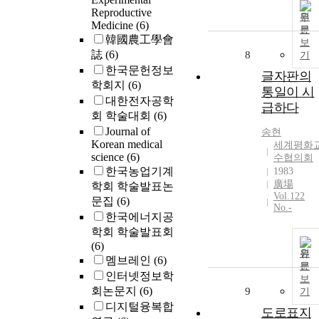
Reproductive
원
Medicine
(6)
문
韓國農工學會
보
誌
(6)
8
기
한국문헌정보
글자판의
학회지
(6)
통일이 시
대한전자공학
급하다
회 학술대회
(6)
Journal of
송현
Korean medical
세계평화
science
(6)
수협의회
한국농업기계
1983
廣場
학회 학술발표논
Vol.122
문집
(6)
No.-
한국에너지공
학회 학술발표회
(6)
원
멤브레인
(6)
문
인터넷정보학
보
회논문지
(6)
9
기
디지털융복합
도로표지