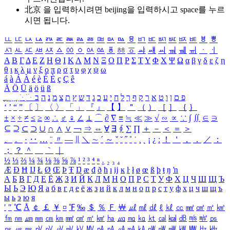
北京 을 입력하시려면
beijing
을 입력하시고 space를 누르
시면 됩니다.
ㅥ
ㅦ
ㅧ
ㅨ
ㅩ
ㅪ
ㅫ
ㅬ
ㅭ
ㅮ
ㅯ
ㅰ
ㅱ
ㅲ
ㅳ
ㅴ
ㅵ
ㅶ
ㅷ
ㅸ
ㅹ
ㅺ
ㅻ
ㅼ
ㅽ
ㅾ
ㅿ
ㆀ
ㆁ
ㆂ
ㆃ
ㆄ
ㆅ
ㆆ
ㆇ
ㆈ
ㆉ
ㆊ
ㆋ
ㆌ
ㆍ
ㆎ
Α
Β
Γ
Δ
Ε
Ζ
Η
Θ
Ι
Κ
Λ
Μ
Ν
Ξ
Ο
Π
Ρ
Σ
Τ
Υ
Φ
Χ
Ψ
Ω
α
β
γ
δ
ε
ζ
η
θ
ι
κ
λ
μ
ν
ξ
ο
π
ρ
σ
τ
υ
φ
χ
ψ
ω
á
à
Á
À
é
è
É
È
ç
Ç
ê
Ä
Ö
Ü
ä
ö
ü
ß
ְ
ֳ
ֲ
ֱ
ָ
ַ
ֵ
ֶ
ִ
ֹ
ּ
ֻ
ׂ
ׁ
ּ
ב
ה
נ
מ
צ
ת
ץ
ש
ד
ג
כ
ע
י
ח
ל
ך
ף
ק
ר
א
ט
ו
ן
ם
פ
‘
’
“
”
〔
〕
〈
〉
「
」
『
』
【
】
＂
（
）
［
］
｛
｝
±
×
÷
≠
≤
≥
∞
∴
♂
♀
∠
⊥
⌒
∂
∇
≡
≒
≪
≫
√
∽
∝
∵
∫
∬
∈
∋
⊆
⊇
⊂
⊃
∪
∩
∧
∨
￢
⇒
⇔
∀
∃
∮
∑
∏
＋
－
＜
＝
＞
、
。
·
‥
…
¨
〃
―
∥
＼
∼
´
～
ˇ
˘
˝
˚
˙
¸
˛
¡
¿
ː
！
＇
，
．
／
：
；
？
＾
＿
｀
｜
½
⅓
⅔
¼
¾
⅛
⅜
⅝
⅞
¹
²
³
⁴
ⁿ
₁
₂
₃
₄
Æ
Ð
Ħ
Ĳ
Ł
Ø
Œ
Þ
Ŧ
Ŋ
æ
đ
ð
ħ
ı
ĳ
ĸ
ŀ
ł
ø
œ
ß
þ
ŧ
ŋ
ŉ
А
Б
В
Г
Д
Е
Ё
Ж
З
И
Й
К
Л
М
Н
О
П
Р
С
Т
У
Ф
Х
Ц
Ч
Ш
Щ
Ъ
Ы
Ь
Э
Ю
Я
а
б
в
г
д
е
ё
ж
з
и
й
к
л
м
н
о
п
р
с
т
у
ф
х
ц
ч
ш
щ
ъ
ы
ь
э
ю
я
′
″
℃
Å
￠
￡
￥
¤
℉
‰
＄
％
Ｆ
￦
㎕
㎖
㎗
ℓ
㎘
㏄
㎣
㎤
㎥
㎦
㎙
㎚
㎛
㎜
㎝
㎞
㎟
㎠
㎡
㎢
㏊
㎍
㎎
㎏
㏏
㎈
㎉
㏈
㎧
㎨
㎰
㎱
㎲
㎳
㎴
㎵
㎶
㎷
㎸
㎹
㎀
㎁
㎂
㎃
㎄
㎺
㎻
㎽
㎾
㎿
㎐
㎑