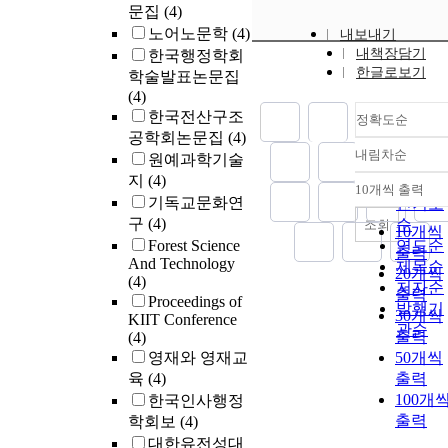
문집
(4)
노어노문학
(4)
내보내기
내책장담기
한국행정학회
한글로보기
학술발표논문집
(4)
한국전산구조
정확도순
공학회논문집
(4)
내림차순
원예과학기술
정확도
지
(4)
순
10개씩 출력
내림차
기독교문화연
인기도
구
(4)
순
조회
10개씩
Forest Science
연도순
출력
And Technology
제목순
20개씩
(4)
저자순
출력
Proceedings of
발행기
30개씩
KIIT Conference
관순
출력
(4)
영재와 영재교
50개씩
육
(4)
출력
100개
한국인사행정
출력
학회보
(4)
대한유전성대