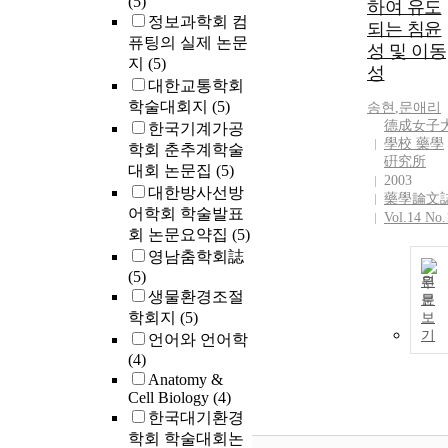
(5)
하여 유도
정보과학회 컴
되는 침윤
퓨팅의 실제 논문
성 및 이동
지
(5)
성
대한교통학회
학술대회지
(5)
송현
,
문애리
德成女子
한국기계가공
學校 藥學
학회 춘추계학술
硏究所
대회 논문집
(5)
2003
대한방사선방
藥學論文
어학회 학술발표
Vol.14 No.
회 논문요약집
(5)
영남춤학회誌
(5)
원
생물환경조절
문
학회지
(5)
보
기
언어와 언어학
(4)
Anatomy &
Cell Biology
(4)
한국대기환경
학회 학술대회논