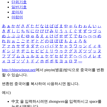
단위기호
일반기호
로마자
아랍어
あ
ぁ
か
が
さ
ざ
た
だ
な
は
ば
ぱ
ま
や
ゃ
ら
わ
ゎ
ん
い
ぃ
き
ぎ
し
じ
ち
ぢ
に
ひ
び
ぴ
み
り
う
ぅ
く
ぐ
す
ず
つ
づ
っ
ぬ
ふ
ぶ
ぷ
む
ゆ
ゅ
る
え
ぇ
け
げ
せ
ぜ
て
で
ね
へ
べ
ぺ
め
れ
お
ぉ
こ
ご
そ
ぞ
と
ど
の
ほ
ぼ
ぽ
も
よ
ょ
ろ
を
ア
ァ
カ
サ
ザ
タ
ダ
ナ
ハ
バ
パ
マ
ヤ
ャ
ラ
ワ
ヮ
ン
イ
ィ
キ
ギ
シ
ジ
チ
ヂ
ニ
ヒ
ビ
ピ
ミ
リ
ウ
ゥ
ク
グ
ス
ズ
ツ
ヅ
ッ
ヌ
フ
ブ
プ
ム
ユ
ュ
ル
エ
ェ
ケ
ゲ
セ
ゼ
テ
デ
ヘ
ベ
ペ
メ
レ
オ
ォ
コ
ゴ
ソ
ゾ
ト
ド
ノ
ホ
ボ
ポ
モ
ヨ
ョ
ロ
ヲ
―
http://chineseinput.net/
에서 pinyin(병음)방식으로 중국어를 변환
할 수 있습니다.
변환된 중국어를 복사하여 사용하시면 됩니다.
예시)
中文 을 입력하시려면
zhongwen
을 입력하시고 space를
누르시면됩니다.