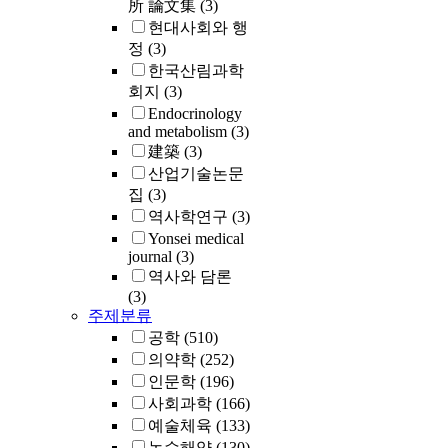
所 論文集
(3)
현대사회와 행
정
(3)
한국산림과학
회지
(3)
Endocrinology
and metabolism
(3)
建築
(3)
산업기술논문
집
(3)
역사학연구
(3)
Yonsei medical
journal
(3)
역사와 담론
(3)
주제분류
공학
(510)
의약학
(252)
인문학
(196)
사회과학
(166)
예술체육
(133)
농수해양
(130)