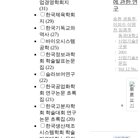
에 관한 연
업경영학회지
구
(31)
한국체육학회
송현
,
권동주
,
지
(29)
이의수
,
이명
한국기독교와
천
,
임종주
역사
(27)
동국대학
바이오시스템
산업기술
구원
공학
(25)
2001
한국정보과학
산업기술
회 학술발표논문
문집
집
(22)
Vol.12 No.
슬라브어연구
(22)
한국공업화학
원
회 연구논문 초록
문
집
(21)
보
기
한국고분자학
회 학술대회 연구
논문 초록집
(20)
한국생산제조
시스템학회 학술