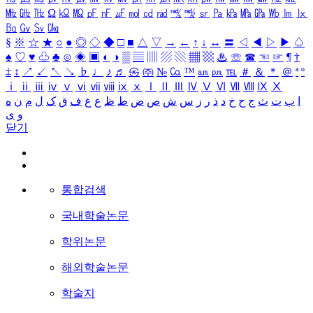
㎒
㎓
㎔
Ω
㏀
㏁
㎊
㎋
㎌
㏖
㏅
㎭
㎮
㎯
㏛
㎩
㎪
㎫
㎬
㏝
㏐
㏓
㏃
㏉
㏜
㏆
§
※
☆
★
○
●
◎
◇
◆
□
■
△
▽
→
←
↑
↓
↔
〓
◁
◀
▷
▶
♤
♠
♡
♥
♧
♣
⊙
◈
▣
◐
◑
▒
▤
▥
▨
▧
▦
▩
♨
☏
☎
☜
☞
¶
†
‡
↕
↗
↙
↖
↘
♭
♩
♪
♬
㉿
㈜
№
㏇
™
㏂
㏘
℡
＃
＆
＊
＠
ª
º
ⅰ
ⅱ
ⅲ
ⅳ
ⅴ
ⅵ
ⅶ
ⅷ
ⅸ
ⅹ
Ⅰ
Ⅱ
Ⅲ
Ⅳ
Ⅴ
Ⅵ
Ⅶ
Ⅷ
Ⅸ
Ⅹ
ا
ب
ت
ث
ج
ح
خ
د
ذ
ر
ز
س
ش
ص
ض
ط
ظ
ع
غ
ف
ق
ک
ل
م
ن
ه
و
ی
닫기
통합검색
국내학술논문
학위논문
해외학술논문
학술지