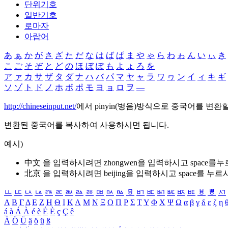
단위기호
일반기호
로마자
아랍어
あ
ぁ
か
が
さ
ざ
た
だ
な
は
ば
ぱ
ま
や
ゃ
ら
わ
ゎ
ん
い
ぃ
き
こ
ご
そ
ぞ
と
ど
の
ほ
ぼ
ぽ
も
よ
ょ
ろ
を
ア
ァ
カ
サ
ザ
タ
ダ
ナ
ハ
バ
パ
マ
ヤ
ャ
ラ
ワ
ヮ
ン
イ
ィ
キ
ギ
ソ
ゾ
ト
ド
ノ
ホ
ボ
ポ
モ
ヨ
ョ
ロ
ヲ
―
http://chineseinput.net/
에서 pinyin(병음)방식으로 중국어를 변환
변환된 중국어를 복사하여 사용하시면 됩니다.
예시)
中文 을 입력하시려면
zhongwen
을 입력하시고 space를
北京 을 입력하시려면
beijing
을 입력하시고 space를 누르
ㅥ
ㅦ
ㅧ
ㅨ
ㅩ
ㅪ
ㅫ
ㅬ
ㅭ
ㅮ
ㅯ
ㅰ
ㅱ
ㅲ
ㅳ
ㅴ
ㅵ
ㅶ
ㅷ
ㅸ
ㅹ
ㅺ
Α
Β
Γ
Δ
Ε
Ζ
Η
Θ
Ι
Κ
Λ
Μ
Ν
Ξ
Ο
Π
Ρ
Σ
Τ
Υ
Φ
Χ
Ψ
Ω
α
β
γ
δ
ε
ζ
η
á
à
Á
À
é
è
É
È
ç
Ç
ê
Ä
Ö
Ü
ä
ö
ü
ß