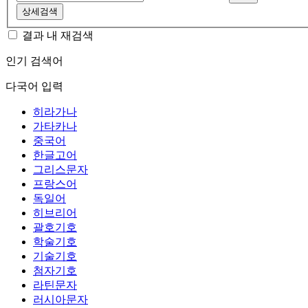
상세검색
결과 내 재검색
인기 검색어
다국어 입력
히라가나
가타카나
중국어
한글고어
그리스문자
프랑스어
독일어
히브리어
괄호기호
학술기호
기술기호
첨자기호
라틴문자
러시아문자