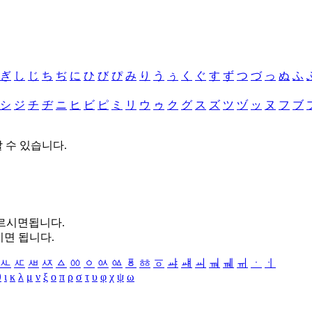
ぎ
し
じ
ち
ぢ
に
ひ
び
ぴ
み
り
う
ぅ
く
ぐ
す
ず
つ
づ
っ
ぬ
ふ
シ
ジ
チ
ヂ
ニ
ヒ
ビ
ピ
ミ
リ
ウ
ゥ
ク
グ
ス
ズ
ツ
ヅ
ッ
ヌ
フ
ブ
할 수 있습니다.
누르시면됩니다.
시면 됩니다.
ㅻ
ㅼ
ㅽ
ㅾ
ㅿ
ㆀ
ㆁ
ㆂ
ㆃ
ㆄ
ㆅ
ㆆ
ㆇ
ㆈ
ㆉ
ㆊ
ㆋ
ㆌ
ㆍ
ㆎ
θ
ι
κ
λ
μ
ν
ξ
ο
π
ρ
σ
τ
υ
φ
χ
ψ
ω