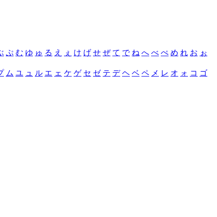
ぶ
ぷ
む
ゆ
ゅ
る
え
ぇ
け
げ
せ
ぜ
て
で
ね
へ
べ
ぺ
め
れ
お
ぉ
プ
ム
ユ
ュ
ル
エ
ェ
ケ
ゲ
セ
ゼ
テ
デ
ヘ
ベ
ペ
メ
レ
オ
ォ
コ
ゴ