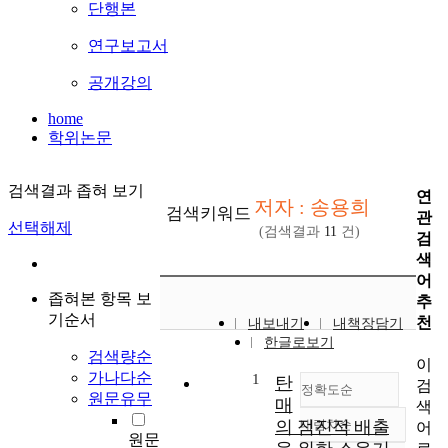
단행본
연구보고서
공개강의
home
학위논문
검색결과 좁혀 보기
연
저자 : 송용희
검색키워드
관
선택해제
(검색결과
11
건)
검
색
어
좁혀본 항목 보
추
기순서
천
내보내기
내책장담기
한글로보기
검색량순
이
가나다순
1
탄
검
정확도순
원문유무
매
색
의 점진적 배출
내림차순
어
정확도
원문