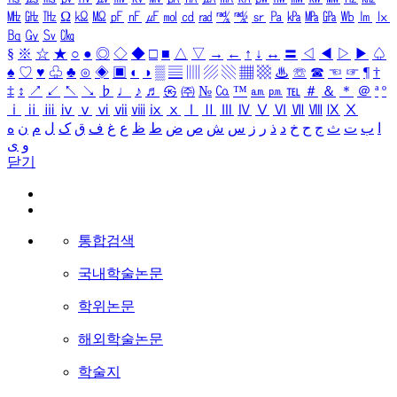
㎒
㎓
㎔
Ω
㏀
㏁
㎊
㎋
㎌
㏖
㏅
㎭
㎮
㎯
㏛
㎩
㎪
㎫
㎬
㏝
㏐
㏓
㏃
㏉
㏜
㏆
§
※
☆
★
○
●
◎
◇
◆
□
■
△
▽
→
←
↑
↓
↔
〓
◁
◀
▷
▶
♤
♠
♡
♥
♧
♣
⊙
◈
▣
◐
◑
▒
▤
▥
▨
▧
▦
▩
♨
☏
☎
☜
☞
¶
†
‡
↕
↗
↙
↖
↘
♭
♩
♪
♬
㉿
㈜
№
㏇
™
㏂
㏘
℡
＃
＆
＊
＠
ª
º
ⅰ
ⅱ
ⅲ
ⅳ
ⅴ
ⅵ
ⅶ
ⅷ
ⅸ
ⅹ
Ⅰ
Ⅱ
Ⅲ
Ⅳ
Ⅴ
Ⅵ
Ⅶ
Ⅷ
Ⅸ
Ⅹ
ا
ب
ت
ث
ج
ح
خ
د
ذ
ر
ز
س
ش
ص
ض
ط
ظ
ع
غ
ف
ق
ک
ل
م
ن
ه
و
ی
닫기
통합검색
국내학술논문
학위논문
해외학술논문
학술지