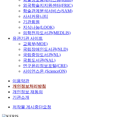
i
n
t
교
a
편
외국학술지지원센터(FRIC)
s
p
h
육
n
집
학술관계분석서비스(SAM)
e
r
e
전
d
하
사서커뮤니티
n
a
r
공
d
여
기관회원
c
c
o
(
i
제
지식나눔(LOOK)
o
t
l
지
f
작
u
의학전자도서관(MEDLIS)
i
e
도
f
된
n
유관기관 사이트
c
o
교
e
것
t
교육부(MOE)
a
f
수
r
으
e
국립장애인도서관(NLD)
l
a
임
e
로
r
a
국립중앙도서관(NL)
p
수
n
편
e
p
p
만
국회도서관(NAL)
t
집
d
p
r
)
연구윤리정보포털(CRE)
i
당
d
l
o
오
사이언스온 (ScienceON)
a
시
u
i
p
늘
t
오
r
c
이용약관
r
날
e
차
i
a
i
사
개인정보처리방침
t
가
n
t
a
회
개인정보 재동의
o
누
g
i
t
는
기관소개
n
적
s
o
i
서
e
되
u
n
저작물 게시중단요청
o
로
u
어
c
s
n
다
r
있
h
,