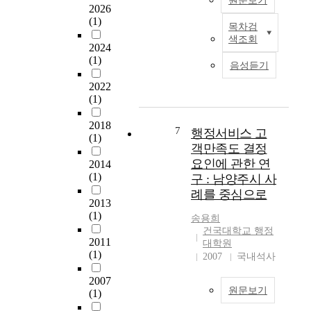
원문보기
o
p
2026
l
r
(1)
목차검
A
t
o
색조회
d
2024
h
p
o
(1)
e
r
음성듣기
l
o
i
2022
e
r
a
(1)
s
i
t
c
e
i
2018
e
7
s
o
행정서비스 고
(1)
n
i
n
객만족도 결정
t
s
,
요인에 관한 연
2014
s
f
t
(1)
구 : 남양주시 사
,
o
o
례를 중심으로
m
c
a
2013
a
u
n
(1)
송용희
i
s
a
건국대학교 행정
n
2011
e
l
대학원
l
(1)
d
y
2007
국내석사
y
o
z
2007
m
n
e
원문보기
(1)
i
l
p
d
i