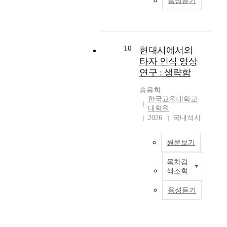
음성듣기
e
e
e
과
y
m
c
m
호
s
b
h
u
환
i
a
n
l
성
c
s
o
t
을
10
현대시에서의
a
e
l
i
고
타자 인식 양상
l
d
o
p
려
a
연구 : 생략함
o
g
o
한
n
n
y
t
소
송용희
d
t
d
e
축
한국교원대학교
m
h
e
n
척
대학원
e
e
e
t
지
2026
국내석사
n
s
p
c
도
t
e
l
e
좌
a
원문보기
l
y
l
표
l
i
i
l
체
목차검
c
n
n
현
s
계
색조회
h
e
p
대
t
의
a
a
o
시
h
개
음성듣기
n
r
s
에
a
선
g
c
t
서
t
방
e
o
m
의
h
안
s
n
o
타