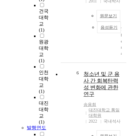
2011
국내박사
s
건국
s
원문보기
대학
t
u
교
음성듣기
T
d
(1)
h
y
e
원광
w
m
a
대학
a
s
교
j
,
(1)
o
f
r
o
인천
6
청소년 및 군 용
i
c
대학
사 간 회복탄력
t
u
교
성 변화에 관한
y
s
(1)
연구
o
i
f
n
대진
송용희
c
g
대학
대진대학교 통일
o
o
교
대학원
n
n
2022
국내석사
(1)
t
a
발행연도
r
p