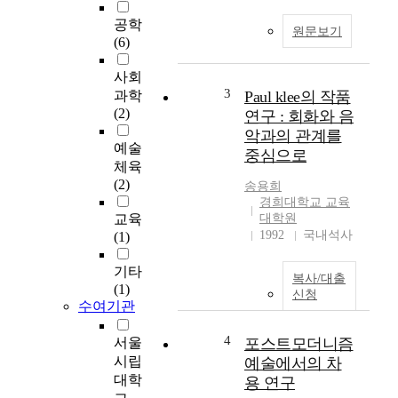
공학
원문보기
(6)
사회
3
과학
Paul klee의 작품
(2)
연구 : 회화와 음
악과의 관계를
예술
중심으로
체육
(2)
송용희
경희대학교 교육
교육
대학원
1992
국내석사
(1)
기타
복사/대출
(1)
신청
수여기관
4
서울
포스트모더니즘
시립
예술에서의 차
대학
용 연구