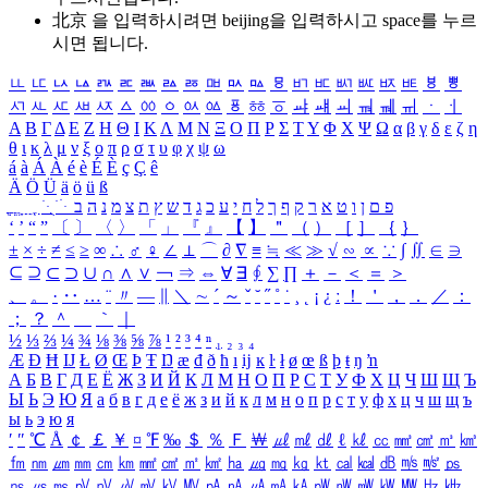
北京 을 입력하시려면
beijing
을 입력하시고 space를 누르
시면 됩니다.
ㅥ
ㅦ
ㅧ
ㅨ
ㅩ
ㅪ
ㅫ
ㅬ
ㅭ
ㅮ
ㅯ
ㅰ
ㅱ
ㅲ
ㅳ
ㅴ
ㅵ
ㅶ
ㅷ
ㅸ
ㅹ
ㅺ
ㅻ
ㅼ
ㅽ
ㅾ
ㅿ
ㆀ
ㆁ
ㆂ
ㆃ
ㆄ
ㆅ
ㆆ
ㆇ
ㆈ
ㆉ
ㆊ
ㆋ
ㆌ
ㆍ
ㆎ
Α
Β
Γ
Δ
Ε
Ζ
Η
Θ
Ι
Κ
Λ
Μ
Ν
Ξ
Ο
Π
Ρ
Σ
Τ
Υ
Φ
Χ
Ψ
Ω
α
β
γ
δ
ε
ζ
η
θ
ι
κ
λ
μ
ν
ξ
ο
π
ρ
σ
τ
υ
φ
χ
ψ
ω
á
à
Á
À
é
è
É
È
ç
Ç
ê
Ä
Ö
Ü
ä
ö
ü
ß
ְ
ֳ
ֲ
ֱ
ָ
ַ
ֵ
ֶ
ִ
ֹ
ּ
ֻ
ׂ
ׁ
ּ
ב
ה
נ
מ
צ
ת
ץ
ש
ד
ג
כ
ע
י
ח
ל
ך
ף
ק
ר
א
ט
ו
ן
ם
פ
‘
’
“
”
〔
〕
〈
〉
「
」
『
』
【
】
＂
（
）
［
］
｛
｝
±
×
÷
≠
≤
≥
∞
∴
♂
♀
∠
⊥
⌒
∂
∇
≡
≒
≪
≫
√
∽
∝
∵
∫
∬
∈
∋
⊆
⊇
⊂
⊃
∪
∩
∧
∨
￢
⇒
⇔
∀
∃
∮
∑
∏
＋
－
＜
＝
＞
、
。
·
‥
…
¨
〃
―
∥
＼
∼
´
～
ˇ
˘
˝
˚
˙
¸
˛
¡
¿
ː
！
＇
，
．
／
：
；
？
＾
＿
｀
｜
½
⅓
⅔
¼
¾
⅛
⅜
⅝
⅞
¹
²
³
⁴
ⁿ
₁
₂
₃
₄
Æ
Ð
Ħ
Ĳ
Ł
Ø
Œ
Þ
Ŧ
Ŋ
æ
đ
ð
ħ
ı
ĳ
ĸ
ŀ
ł
ø
œ
ß
þ
ŧ
ŋ
ŉ
А
Б
В
Г
Д
Е
Ё
Ж
З
И
Й
К
Л
М
Н
О
П
Р
С
Т
У
Ф
Х
Ц
Ч
Ш
Щ
Ъ
Ы
Ь
Э
Ю
Я
а
б
в
г
д
е
ё
ж
з
и
й
к
л
м
н
о
п
р
с
т
у
ф
х
ц
ч
ш
щ
ъ
ы
ь
э
ю
я
′
″
℃
Å
￠
￡
￥
¤
℉
‰
＄
％
Ｆ
￦
㎕
㎖
㎗
ℓ
㎘
㏄
㎣
㎤
㎥
㎦
㎙
㎚
㎛
㎜
㎝
㎞
㎟
㎠
㎡
㎢
㏊
㎍
㎎
㎏
㏏
㎈
㎉
㏈
㎧
㎨
㎰
㎱
㎲
㎳
㎴
㎵
㎶
㎷
㎸
㎹
㎀
㎁
㎂
㎃
㎄
㎺
㎻
㎽
㎾
㎿
㎐
㎑