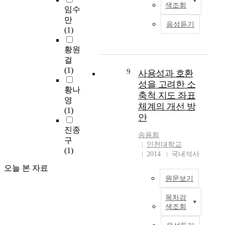
t
색조회
l
a
임수
e
s
l
n
u
만
,
음성듣기
y
d
r
(1)
a
d
i
a
r
e
m
황원
l
e
s
a
s
걸
a
i
g
t
(1)
9
사용성과 호환
p
g
e
e
성을 고려한 소
e
n
-
황나
m
축척 지도 좌표
r
s
g
c
영
i
체계의 개선 방
a
e
e
(1)
o
안
c
n
l
d
o
e
진종
l
o
송용희
n
r
s
구
인천대학교
f
t
a
(
(1)
2014
국내석사
m
r
t
N
a
o
i
오늘 본 자료
S
r
l
n
원문보기
C
k
s
g
s
e
y
A
목차검
)
사
d
색조회
s
I
a
용
p
t
t
r
성
h