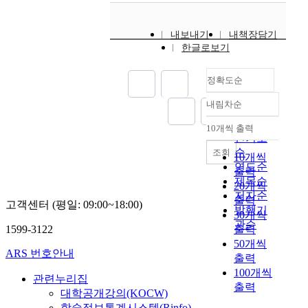
a
현
.
t
d
자
v
재
I
r
e
인
e
의
내보내기
내책장담기
f
o
r
식
c
소
한글로보기
h
l
n
양
a
축
a
t
a
상
p
척
r
h
정확도순
r
연
a
지
d
e
t
구
c
도
내림차순
s
o
.
송
정확도
i
는
h
r
F
용
순
t
인
10개씩 출력
i
내림차순
i
o
희
인기도
y
쇄
p
e
r
한
순
조회
t
용
10개씩
o
s
t
국
연도순
o
지
출력
r
.
h
교
s
제목순
도
20개씩
a
H
e
원
e
를
저자순
출력
d
o
고객센터 (평일: 09:00~18:00)
p
대
l
스
발행기
30개씩
v
w
u
학
f
캐
관순
e
1599-3122
출력
e
r
교
-
닝
r
50개씩
v
p
대
r
한
ARS 번호안내
s
출력
e
o
학
e
다
i
100개씩
r
s
원
n
음
관련누리집
t
,
출력
e
국
e
수
대학공개강의(KOCW)
y
i
,
어
w
정
학술정보통계시스템(Rinfo)