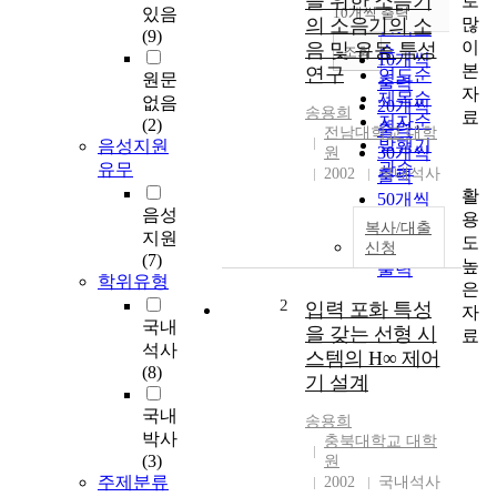
을 위한 소음기
로
순
있음
10개씩 출력
내림차순
많
의 소음기의 소
인기도
(9)
이
음 및 유동 특성
순
조회
10개씩
본
연구
연도순
원문
출력
자
제목순
없음
20개씩
송용희
료
저자순
(2)
출력
전남대학교 대학
발행기
음성지원
30개씩
원
관순
유무
2002
국내석사
출력
활
50개씩
음성
용
출력
복사/대출
지원
도
100개씩
신청
(7)
높
출력
학위유형
은
2
입력 포화 특성
자
국내
을 갖는 선형 시
료
석사
스템의 H∞ 제어
(8)
기 설계
국내
송용희
박사
충북대학교 대학
(3)
원
주제분류
2002
국내석사