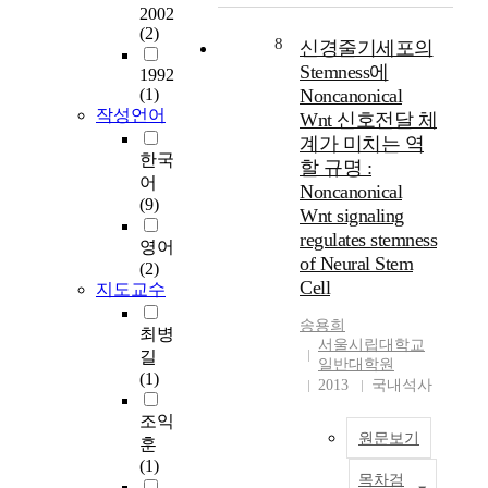
h
2002
d
n
o
(2)
l
8
e
t
신경줄기세포의
e
a
o
Stemness에
1992
a
r
g
(1)
Noncanonical
n
s
r
작성언어
Wnt 신호전달 체
d
y
a
계가 미치는 역
h
s
p
한국
할 규명 :
i
t
h
어
Noncanonical
g
e
y
(9)
Wnt signaling
h
m
,
s
regulates stemness
s
n
영어
c
of Neural Stem
,
e
(2)
h
a
w
Cell
지도교수
o
n
m
o
송용희
d
e
최병
l
서울시립대학교
o
d
길
일반대학원
s
n
i
(1)
2013
국내석사
t
e
a
u
u
a
조익
d
s
r
원문보기
훈
e
u
t
(1)
n
a
목차검
,
N