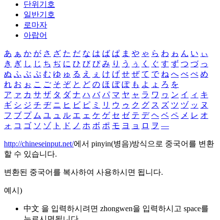
단위기호
일반기호
로마자
아랍어
あ
ぁ
か
が
さ
ざ
た
だ
な
は
ば
ぱ
ま
や
ゃ
ら
わ
ゎ
ん
い
ぃ
き
ぎ
し
じ
ち
ぢ
に
ひ
び
ぴ
み
り
う
ぅ
く
ぐ
す
ず
つ
づ
っ
ぬ
ふ
ぶ
ぷ
む
ゆ
ゅ
る
え
ぇ
け
げ
せ
ぜ
て
で
ね
へ
べ
ぺ
め
れ
お
ぉ
こ
ご
そ
ぞ
と
ど
の
ほ
ぼ
ぽ
も
よ
ょ
ろ
を
ア
ァ
カ
サ
ザ
タ
ダ
ナ
ハ
バ
パ
マ
ヤ
ャ
ラ
ワ
ヮ
ン
イ
ィ
キ
ギ
シ
ジ
チ
ヂ
ニ
ヒ
ビ
ピ
ミ
リ
ウ
ゥ
ク
グ
ス
ズ
ツ
ヅ
ッ
ヌ
フ
ブ
プ
ム
ユ
ュ
ル
エ
ェ
ケ
ゲ
セ
ゼ
テ
デ
ヘ
ベ
ペ
メ
レ
オ
ォ
コ
ゴ
ソ
ゾ
ト
ド
ノ
ホ
ボ
ポ
モ
ヨ
ョ
ロ
ヲ
―
http://chineseinput.net/
에서 pinyin(병음)방식으로 중국어를 변환
할 수 있습니다.
변환된 중국어를 복사하여 사용하시면 됩니다.
예시)
中文 을 입력하시려면
zhongwen
을 입력하시고 space를
누르시면됩니다.