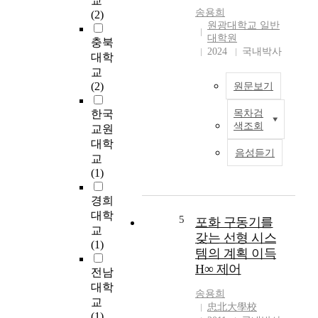
교
송용희
(2)
원광대학교 일반
대학원
충북
2024
국내박사
대학
교
(2)
원문보기
한국
목차검
T
색조회
교원
h
대학
e
음성듣기
교
p
(1)
u
r
경희
p
대학
o
5
포화 구동기를
교
s
갖는 선형 시스
(1)
e
템의 계획 이득
o
H∞ 제어
전남
f
대학
t
송용희
교
h
忠北大學校
(1)
i