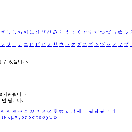
ぎ
し
じ
ち
ぢ
に
ひ
び
ぴ
み
り
う
ぅ
く
ぐ
す
ず
つ
づ
っ
ぬ
ふ
シ
ジ
チ
ヂ
ニ
ヒ
ビ
ピ
ミ
リ
ウ
ゥ
ク
グ
ス
ズ
ツ
ヅ
ッ
ヌ
フ
ブ
할 수 있습니다.
누르시면됩니다.
시면 됩니다.
ㅻ
ㅼ
ㅽ
ㅾ
ㅿ
ㆀ
ㆁ
ㆂ
ㆃ
ㆄ
ㆅ
ㆆ
ㆇ
ㆈ
ㆉ
ㆊ
ㆋ
ㆌ
ㆍ
ㆎ
θ
ι
κ
λ
μ
ν
ξ
ο
π
ρ
σ
τ
υ
φ
χ
ψ
ω