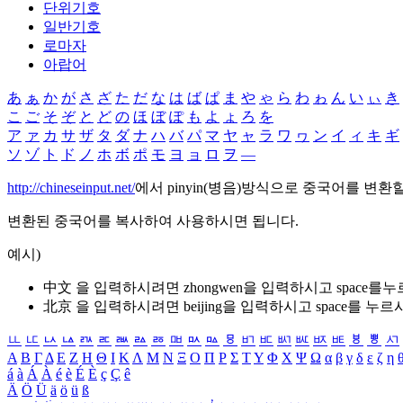
단위기호
일반기호
로마자
아랍어
あ
ぁ
か
が
さ
ざ
た
だ
な
は
ば
ぱ
ま
や
ゃ
ら
わ
ゎ
ん
い
ぃ
き
こ
ご
そ
ぞ
と
ど
の
ほ
ぼ
ぽ
も
よ
ょ
ろ
を
ア
ァ
カ
サ
ザ
タ
ダ
ナ
ハ
バ
パ
マ
ヤ
ャ
ラ
ワ
ヮ
ン
イ
ィ
キ
ギ
ソ
ゾ
ト
ド
ノ
ホ
ボ
ポ
モ
ヨ
ョ
ロ
ヲ
―
http://chineseinput.net/
에서 pinyin(병음)방식으로 중국어를 변환
변환된 중국어를 복사하여 사용하시면 됩니다.
예시)
中文 을 입력하시려면
zhongwen
을 입력하시고 space를
北京 을 입력하시려면
beijing
을 입력하시고 space를 누르
ㅥ
ㅦ
ㅧ
ㅨ
ㅩ
ㅪ
ㅫ
ㅬ
ㅭ
ㅮ
ㅯ
ㅰ
ㅱ
ㅲ
ㅳ
ㅴ
ㅵ
ㅶ
ㅷ
ㅸ
ㅹ
ㅺ
Α
Β
Γ
Δ
Ε
Ζ
Η
Θ
Ι
Κ
Λ
Μ
Ν
Ξ
Ο
Π
Ρ
Σ
Τ
Υ
Φ
Χ
Ψ
Ω
α
β
γ
δ
ε
ζ
η
á
à
Á
À
é
è
É
È
ç
Ç
ê
Ä
Ö
Ü
ä
ö
ü
ß