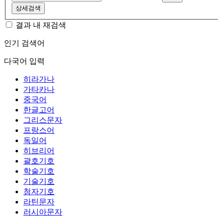
상세검색
결과 내 재검색
인기 검색어
다국어 입력
히라가나
가타카나
중국어
한글고어
그리스문자
프랑스어
독일어
히브리어
괄호기호
학술기호
기술기호
첨자기호
라틴문자
러시아문자