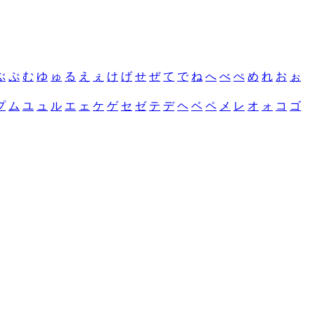
ぶ
ぷ
む
ゆ
ゅ
る
え
ぇ
け
げ
せ
ぜ
て
で
ね
へ
べ
ぺ
め
れ
お
ぉ
プ
ム
ユ
ュ
ル
エ
ェ
ケ
ゲ
セ
ゼ
テ
デ
ヘ
ベ
ペ
メ
レ
オ
ォ
コ
ゴ