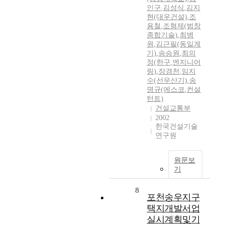
인구
,
김성식
,
김지
현(대우건설)
,
조
용철
,
조형제(범창
종합기술)
,
최병
원
,
김근필(동일계
기)
,
송승원
,
최의
정(한구
,
엔지니어
링)
,
장경천
,
임지
수(선우산기)
,
송
명규(에스코
,
컨설
턴트)
건설교통부
2002
한국건설기술
연구원
원문보
기
8
포천송우지구
택지개발서업
실시계획및기