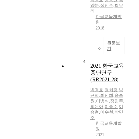
양분
,
정민주
,
최유
리
한국교육개발
원
2018
원문보
기
4
2021 한국교육
종단연구
(RR2021-28)
박경호
,
권희경
,
박
근영
,
최인희
,
송승
원
,
이병식
,
정민주
,
최은아
,
이승주
,
이
승현
,
이수현
,
박민
주
한국교육개발
원
2021