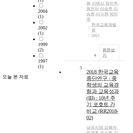
원,이병식,정민주,
최은아,이승주,이
2004
승현,이수현,박민
(1)
주
한국교육개발
2002
원
(1)
2021
1999
(2)
원문보
기
1997
(1)
3
2018 한국교육
오늘 본 자료
종단연구 - 중
학생의 교육경
험과 교육성과
(III) : 10년 주
기 코호트 간
비교 (RR2018-
02)
남궁지영
,
김혜자
,
박경호
,
송승원
,
김