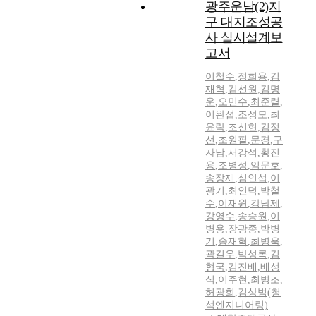
광주운남(2)지
구 대지조성공
사 실시설계보
고서
이철수
,
정희용
,
김
재혁
,
김선원
,
김명
운
,
오민수
,
최준렬
,
이완섭
,
조성모
,
최
윤락
,
조신현
,
김정
선
,
조원필
,
문경
,
구
자남
,
서강석
,
황진
용
,
조병성
,
임문호
,
송장재
,
심인섭
,
이
광기
,
최인덕
,
박철
수
,
이재원
,
강남제
,
강영수
,
송승원
,
이
병용
,
장광종
,
박병
기
,
송재혁
,
최병욱
,
곽길우
,
박성록
,
김
형국
,
김진배
,
배성
식
,
이주현
,
최병조
,
허광희
,
김상범(청
석엔지니어링)