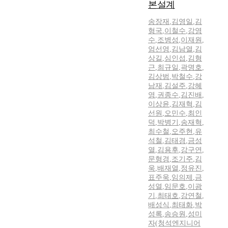
본설계
송장재
,
김영일
,
김
형국
,
이철수
,
강영
수
,
조병성
,
이재원
,
엄선영
,
김남열
,
김
상길
,
심인섭
,
김형
근
,
최규일
,
곽명호
,
김상범
,
박철수
,
강
남재
,
김설주
,
강혜
영
,
권종수
,
김진배
,
이상윤
,
김재혁
,
김
선원
,
오민수
,
최인
덕
,
박병기
,
송재혁
,
최수철
,
오주현
,
유
석철
,
김태경
,
금성
열
,
김용후
,
강구연
,
문형경
,
조기주
,
김
욱
,
배재열
,
정유진
,
표주욱
,
임의제
,
금
성열
,
임문호
,
이광
기
,
최태호
,
강연철
,
배성식
,
최태화
,
박
성록
,
송승원
,
성미
자(청석엔지니어