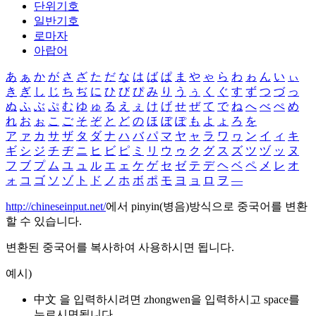
단위기호
일반기호
로마자
아랍어
あ
ぁ
か
が
さ
ざ
た
だ
な
は
ば
ぱ
ま
や
ゃ
ら
わ
ゎ
ん
い
ぃ
き
ぎ
し
じ
ち
ぢ
に
ひ
び
ぴ
み
り
う
ぅ
く
ぐ
す
ず
つ
づ
っ
ぬ
ふ
ぶ
ぷ
む
ゆ
ゅ
る
え
ぇ
け
げ
せ
ぜ
て
で
ね
へ
べ
ぺ
め
れ
お
ぉ
こ
ご
そ
ぞ
と
ど
の
ほ
ぼ
ぽ
も
よ
ょ
ろ
を
ア
ァ
カ
サ
ザ
タ
ダ
ナ
ハ
バ
パ
マ
ヤ
ャ
ラ
ワ
ヮ
ン
イ
ィ
キ
ギ
シ
ジ
チ
ヂ
ニ
ヒ
ビ
ピ
ミ
リ
ウ
ゥ
ク
グ
ス
ズ
ツ
ヅ
ッ
ヌ
フ
ブ
プ
ム
ユ
ュ
ル
エ
ェ
ケ
ゲ
セ
ゼ
テ
デ
ヘ
ベ
ペ
メ
レ
オ
ォ
コ
ゴ
ソ
ゾ
ト
ド
ノ
ホ
ボ
ポ
モ
ヨ
ョ
ロ
ヲ
―
http://chineseinput.net/
에서 pinyin(병음)방식으로 중국어를 변환
할 수 있습니다.
변환된 중국어를 복사하여 사용하시면 됩니다.
예시)
中文 을 입력하시려면
zhongwen
을 입력하시고 space를
누르시면됩니다.