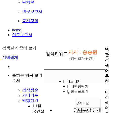
단행본
연구보고서
공개강의
home
연구보고서
검색결과 좁혀 보기
연
저자 : 송승원
검색키워드
관
선택해제
(검색결과
9
건)
검
색
어
좁혀본 항목 보기
추
순서
천
내보내기
내책장담기
검색량순
한글로보기
이
1
가나다순
검
발행기관
색
정확도순
한
어
첨단분야 인재
국건설
내림차순