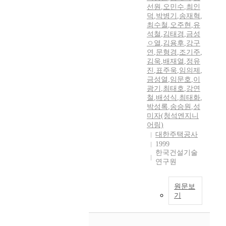
선원
,
오민수
,
최인
덕
,
박병기
,
송재혁
,
최수철
,
오주현
,
유
석철
,
김태경
,
금성
ㅇ열
,
김용후
,
강구
연
,
문형경
,
조기주
,
김욱
,
배재열
,
정유
진
,
표주욱
,
임의제
,
금성열
,
임문호
,
이
광기
,
최태호
,
강연
철
,
배성식
,
최태화
,
박성록
,
송승원
,
성
미자(청석엔지니
어링)
대한주택공사
1999
한국건설기술
연구원
원문보
기