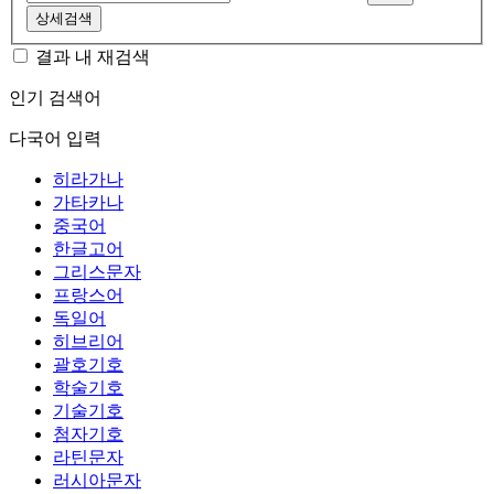
상세검색
결과 내 재검색
인기 검색어
다국어 입력
히라가나
가타카나
중국어
한글고어
그리스문자
프랑스어
독일어
히브리어
괄호기호
학술기호
기술기호
첨자기호
라틴문자
러시아문자