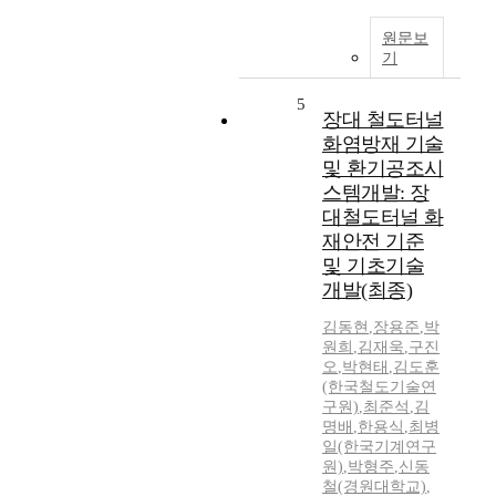
원문보
기
5
장대 철도터널
화염방재 기술
및 환기공조시
스템개발: 장
대철도터널 화
재안전 기준
및 기초기술
개발(최종)
김동현
,
장용준
,
박
원희
,
김재욱
,
구진
오
,
박현태
,
김도훈
(한국철도기술연
구원)
,
최준석
,
김
명배
,
한용식
,
최병
일(한국기계연구
원)
,
박형주
,
신동
철(경원대학교)
,