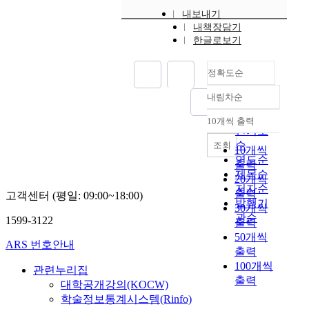
내보내기
내책장담기
한글로보기
정확도순
내림차순
정확도
순
10개씩 출력
내림차순
인기도
순
조회
10개씩
연도순
출력
제목순
20개씩
저자순
출력
고객센터 (평일: 09:00~18:00)
발행기
30개씩
관순
1599-3122
출력
50개씩
ARS 번호안내
출력
100개씩
관련누리집
출력
대학공개강의(KOCW)
학술정보통계시스템(Rinfo)