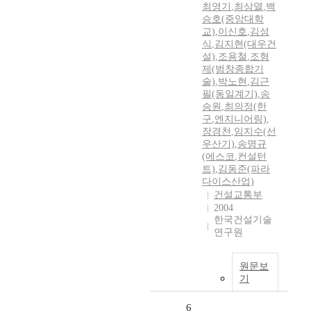
최영기
,
최상열
,
백
승호(중앙대학
교)
,
이신호
,
김성
식
,
김지현(대우건
설)
,
조용철
,
조형
제(범창종합기
술)
,
박노현
,
김근
필(동일계기)
,
송
승원
,
최의정(한
구
,
엔지니어링)
,
장경천
,
임지수(선
우산기)
,
송명규
(에스코
,
컨설턴
트)
,
김동준(파라
다이스산업)
건설교통부
2004
한국건설기술
연구원
원문보
기
6