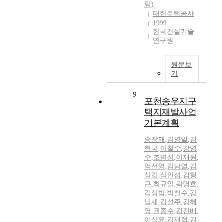
링)
대한주택공사
1999
한국건설기술
연구원
원문보
기
9
포천송우지구
택지재발사업
기본계획
송장재
,
김영일
,
김
형국
,
이철수
,
강영
수
,
조병성
,
이재원
,
엄선영
,
김남열
,
김
상길
,
심인섭
,
김형
근
,
최규일
,
곽명호
,
김상범
,
박철수
,
강
남재
,
김설주
,
강혜
영
,
권종수
,
김진배
,
이상윤
,
김재혁
,
김