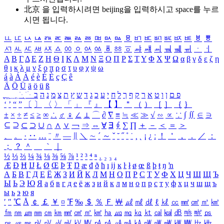
北京 을 입력하시려면
beijing
을 입력하시고 space를 누르
시면 됩니다.
ㅥ
ㅦ
ㅧ
ㅨ
ㅩ
ㅪ
ㅫ
ㅬ
ㅭ
ㅮ
ㅯ
ㅰ
ㅱ
ㅲ
ㅳ
ㅴ
ㅵ
ㅶ
ㅷ
ㅸ
ㅹ
ㅺ
ㅻ
ㅼ
ㅽ
ㅾ
ㅿ
ㆀ
ㆁ
ㆂ
ㆃ
ㆄ
ㆅ
ㆆ
ㆇ
ㆈ
ㆉ
ㆊ
ㆋ
ㆌ
ㆍ
ㆎ
Α
Β
Γ
Δ
Ε
Ζ
Η
Θ
Ι
Κ
Λ
Μ
Ν
Ξ
Ο
Π
Ρ
Σ
Τ
Υ
Φ
Χ
Ψ
Ω
α
β
γ
δ
ε
ζ
η
θ
ι
κ
λ
μ
ν
ξ
ο
π
ρ
σ
τ
υ
φ
χ
ψ
ω
á
à
Á
À
é
è
É
È
ç
Ç
ê
Ä
Ö
Ü
ä
ö
ü
ß
ְ
ֳ
ֲ
ֱ
ָ
ַ
ֵ
ֶ
ִ
ֹ
ּ
ֻ
ׂ
ׁ
ּ
ב
ה
נ
מ
צ
ת
ץ
ש
ד
ג
כ
ע
י
ח
ל
ך
ף
ק
ר
א
ט
ו
ן
ם
פ
‘
’
“
”
〔
〕
〈
〉
「
」
『
』
【
】
＂
（
）
［
］
｛
｝
±
×
÷
≠
≤
≥
∞
∴
♂
♀
∠
⊥
⌒
∂
∇
≡
≒
≪
≫
√
∽
∝
∵
∫
∬
∈
∋
⊆
⊇
⊂
⊃
∪
∩
∧
∨
￢
⇒
⇔
∀
∃
∮
∑
∏
＋
－
＜
＝
＞
、
。
·
‥
…
¨
〃
―
∥
＼
∼
´
～
ˇ
˘
˝
˚
˙
¸
˛
¡
¿
ː
！
＇
，
．
／
：
；
？
＾
＿
｀
｜
½
⅓
⅔
¼
¾
⅛
⅜
⅝
⅞
¹
²
³
⁴
ⁿ
₁
₂
₃
₄
Æ
Ð
Ħ
Ĳ
Ł
Ø
Œ
Þ
Ŧ
Ŋ
æ
đ
ð
ħ
ı
ĳ
ĸ
ŀ
ł
ø
œ
ß
þ
ŧ
ŋ
ŉ
А
Б
В
Г
Д
Е
Ё
Ж
З
И
Й
К
Л
М
Н
О
П
Р
С
Т
У
Ф
Х
Ц
Ч
Ш
Щ
Ъ
Ы
Ь
Э
Ю
Я
а
б
в
г
д
е
ё
ж
з
и
й
к
л
м
н
о
п
р
с
т
у
ф
х
ц
ч
ш
щ
ъ
ы
ь
э
ю
я
′
″
℃
Å
￠
￡
￥
¤
℉
‰
＄
％
Ｆ
￦
㎕
㎖
㎗
ℓ
㎘
㏄
㎣
㎤
㎥
㎦
㎙
㎚
㎛
㎜
㎝
㎞
㎟
㎠
㎡
㎢
㏊
㎍
㎎
㎏
㏏
㎈
㎉
㏈
㎧
㎨
㎰
㎱
㎲
㎳
㎴
㎵
㎶
㎷
㎸
㎹
㎀
㎁
㎂
㎃
㎄
㎺
㎻
㎽
㎾
㎿
㎐
㎑