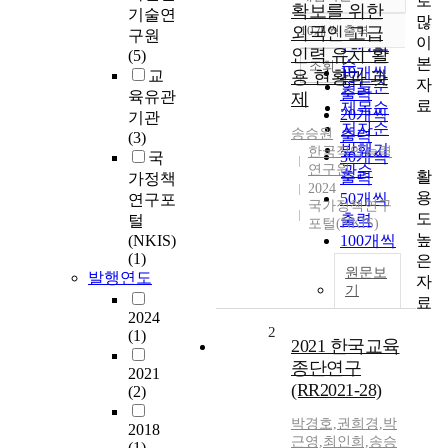
로
정확도
확보를 위한
기술연
많
순
외국인 고급
10개씩 출력
구원
내림차순
이
인기도
인력 유치˙활
(5)
본
순
조회
10개씩
교
용 현황과 과
자
연도순
출력
육유관
제
료
제목순
20개씩
기관
저자순
송승원
출력
(3)
발행기
한국직업능력
30개씩
국
연구원
관순
활
출력
가정책
2024
용
50개씩
연구포
국가정책연구
도
출력
털
포털(NKIS)
높
(NKIS)
100개씩
(1)
은
출력
원문보
발행연도
자
기
료
2024
2
(1)
2021 한국교육
종단연구
2021
(RR2021-28)
(2)
박경호,권희경,박
2018
근영,최인희,송승
(1)