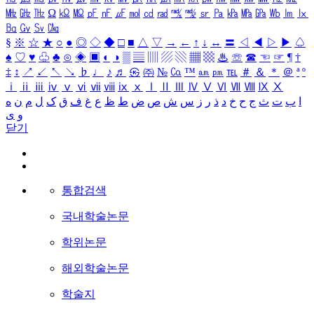
㎒
㎓
㎔
Ω
㏀
㏁
㎊
㎋
㎌
㏖
㏅
㎭
㎮
㎯
㏛
㎩
㎪
㎫
㎬
㏝
㏐
㏓
㏃
㏉
㏜
㏆
§
※
☆
★
○
●
◎
◇
◆
□
■
△
▽
→
←
↑
↓
↔
〓
◁
◀
▷
▶
♤
♠
♡
♥
♧
♣
⊙
◈
▣
◐
◑
▒
▤
▥
▨
▧
▦
▩
♨
☏
☎
☜
☞
¶
†
‡
↕
↗
↙
↖
↘
♭
♩
♪
♬
㉿
㈜
№
㏇
™
㏂
㏘
℡
＃
＆
＊
＠
ª
º
ⅰ
ⅱ
ⅲ
ⅳ
ⅴ
ⅵ
ⅶ
ⅷ
ⅸ
ⅹ
Ⅰ
Ⅱ
Ⅲ
Ⅳ
Ⅴ
Ⅵ
Ⅶ
Ⅷ
Ⅸ
Ⅹ
ا
ب
ت
ث
ج
ح
خ
د
ذ
ر
ز
س
ش
ص
ض
ط
ظ
ع
غ
ف
ق
ک
ل
م
ن
ه
و
ی
닫기
통합검색
국내학술논문
학위논문
해외학술논문
학술지