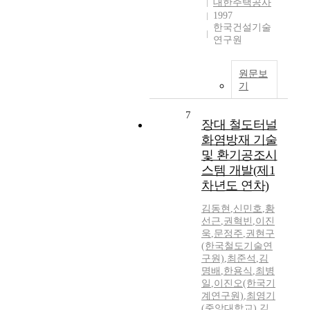
대한주택공사
1997
한국건설기술
연구원
원문보
기
7
장대 철도터널
화염방재 기술
및 환기공조시
스템 개발(제1
차년도 연차)
김동현
,
신민호
,
황
선근
,
권혁빈
,
이진
욱
,
문정주
,
권현구
(한국철도기술연
구원)
,
최준석
,
김
명배
,
한용식
,
최병
일
,
이진오(한국기
계연구원)
,
최영기
(중앙대학교)
,
김