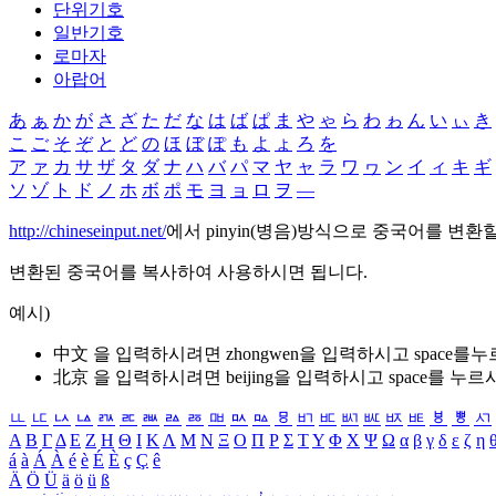
단위기호
일반기호
로마자
아랍어
あ
ぁ
か
が
さ
ざ
た
だ
な
は
ば
ぱ
ま
や
ゃ
ら
わ
ゎ
ん
い
ぃ
き
こ
ご
そ
ぞ
と
ど
の
ほ
ぼ
ぽ
も
よ
ょ
ろ
を
ア
ァ
カ
サ
ザ
タ
ダ
ナ
ハ
バ
パ
マ
ヤ
ャ
ラ
ワ
ヮ
ン
イ
ィ
キ
ギ
ソ
ゾ
ト
ド
ノ
ホ
ボ
ポ
モ
ヨ
ョ
ロ
ヲ
―
http://chineseinput.net/
에서 pinyin(병음)방식으로 중국어를 변환
변환된 중국어를 복사하여 사용하시면 됩니다.
예시)
中文 을 입력하시려면
zhongwen
을 입력하시고 space를
北京 을 입력하시려면
beijing
을 입력하시고 space를 누르
ㅥ
ㅦ
ㅧ
ㅨ
ㅩ
ㅪ
ㅫ
ㅬ
ㅭ
ㅮ
ㅯ
ㅰ
ㅱ
ㅲ
ㅳ
ㅴ
ㅵ
ㅶ
ㅷ
ㅸ
ㅹ
ㅺ
Α
Β
Γ
Δ
Ε
Ζ
Η
Θ
Ι
Κ
Λ
Μ
Ν
Ξ
Ο
Π
Ρ
Σ
Τ
Υ
Φ
Χ
Ψ
Ω
α
β
γ
δ
ε
ζ
η
á
à
Á
À
é
è
É
È
ç
Ç
ê
Ä
Ö
Ü
ä
ö
ü
ß