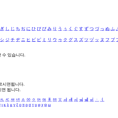
ぎ
し
じ
ち
ぢ
に
ひ
び
ぴ
み
り
う
ぅ
く
ぐ
す
ず
つ
づ
っ
ぬ
ふ
シ
ジ
チ
ヂ
ニ
ヒ
ビ
ピ
ミ
リ
ウ
ゥ
ク
グ
ス
ズ
ツ
ヅ
ッ
ヌ
フ
ブ
할 수 있습니다.
누르시면됩니다.
시면 됩니다.
ㅻ
ㅼ
ㅽ
ㅾ
ㅿ
ㆀ
ㆁ
ㆂ
ㆃ
ㆄ
ㆅ
ㆆ
ㆇ
ㆈ
ㆉ
ㆊ
ㆋ
ㆌ
ㆍ
ㆎ
θ
ι
κ
λ
μ
ν
ξ
ο
π
ρ
σ
τ
υ
φ
χ
ψ
ω