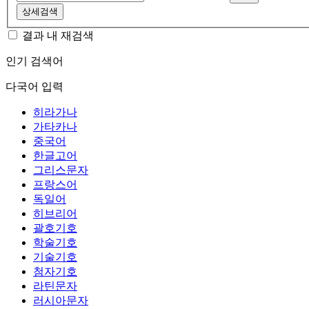
상세검색
결과 내 재검색
인기 검색어
다국어 입력
히라가나
가타카나
중국어
한글고어
그리스문자
프랑스어
독일어
히브리어
괄호기호
학술기호
기술기호
첨자기호
라틴문자
러시아문자