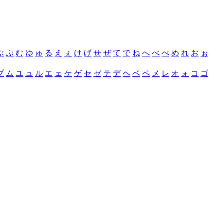
ぶ
ぷ
む
ゆ
ゅ
る
え
ぇ
け
げ
せ
ぜ
て
で
ね
へ
べ
ぺ
め
れ
お
ぉ
プ
ム
ユ
ュ
ル
エ
ェ
ケ
ゲ
セ
ゼ
テ
デ
ヘ
ベ
ペ
メ
レ
オ
ォ
コ
ゴ