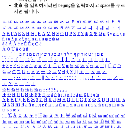
北京 을 입력하시려면
beijing
을 입력하시고 space를 누르
시면 됩니다.
ㅥ
ㅦ
ㅧ
ㅨ
ㅩ
ㅪ
ㅫ
ㅬ
ㅭ
ㅮ
ㅯ
ㅰ
ㅱ
ㅲ
ㅳ
ㅴ
ㅵ
ㅶ
ㅷ
ㅸ
ㅹ
ㅺ
ㅻ
ㅼ
ㅽ
ㅾ
ㅿ
ㆀ
ㆁ
ㆂ
ㆃ
ㆄ
ㆅ
ㆆ
ㆇ
ㆈ
ㆉ
ㆊ
ㆋ
ㆌ
ㆍ
ㆎ
Α
Β
Γ
Δ
Ε
Ζ
Η
Θ
Ι
Κ
Λ
Μ
Ν
Ξ
Ο
Π
Ρ
Σ
Τ
Υ
Φ
Χ
Ψ
Ω
α
β
γ
δ
ε
ζ
η
θ
ι
κ
λ
μ
ν
ξ
ο
π
ρ
σ
τ
υ
φ
χ
ψ
ω
á
à
Á
À
é
è
É
È
ç
Ç
ê
Ä
Ö
Ü
ä
ö
ü
ß
ְ
ֳ
ֲ
ֱ
ָ
ַ
ֵ
ֶ
ִ
ֹ
ּ
ֻ
ׂ
ׁ
ּ
ב
ה
נ
מ
צ
ת
ץ
ש
ד
ג
כ
ע
י
ח
ל
ך
ף
ק
ר
א
ט
ו
ן
ם
פ
‘
’
“
”
〔
〕
〈
〉
「
」
『
』
【
】
＂
（
）
［
］
｛
｝
±
×
÷
≠
≤
≥
∞
∴
♂
♀
∠
⊥
⌒
∂
∇
≡
≒
≪
≫
√
∽
∝
∵
∫
∬
∈
∋
⊆
⊇
⊂
⊃
∪
∩
∧
∨
￢
⇒
⇔
∀
∃
∮
∑
∏
＋
－
＜
＝
＞
、
。
·
‥
…
¨
〃
―
∥
＼
∼
´
～
ˇ
˘
˝
˚
˙
¸
˛
¡
¿
ː
！
＇
，
．
／
：
；
？
＾
＿
｀
｜
½
⅓
⅔
¼
¾
⅛
⅜
⅝
⅞
¹
²
³
⁴
ⁿ
₁
₂
₃
₄
Æ
Ð
Ħ
Ĳ
Ł
Ø
Œ
Þ
Ŧ
Ŋ
æ
đ
ð
ħ
ı
ĳ
ĸ
ŀ
ł
ø
œ
ß
þ
ŧ
ŋ
ŉ
А
Б
В
Г
Д
Е
Ё
Ж
З
И
Й
К
Л
М
Н
О
П
Р
С
Т
У
Ф
Х
Ц
Ч
Ш
Щ
Ъ
Ы
Ь
Э
Ю
Я
а
б
в
г
д
е
ё
ж
з
и
й
к
л
м
н
о
п
р
с
т
у
ф
х
ц
ч
ш
щ
ъ
ы
ь
э
ю
я
′
″
℃
Å
￠
￡
￥
¤
℉
‰
＄
％
Ｆ
￦
㎕
㎖
㎗
ℓ
㎘
㏄
㎣
㎤
㎥
㎦
㎙
㎚
㎛
㎜
㎝
㎞
㎟
㎠
㎡
㎢
㏊
㎍
㎎
㎏
㏏
㎈
㎉
㏈
㎧
㎨
㎰
㎱
㎲
㎳
㎴
㎵
㎶
㎷
㎸
㎹
㎀
㎁
㎂
㎃
㎄
㎺
㎻
㎽
㎾
㎿
㎐
㎑