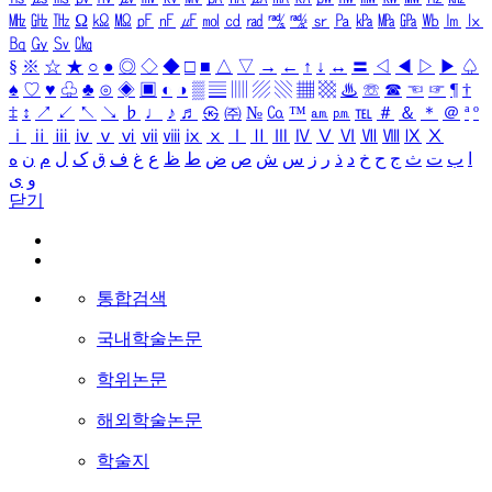
㎒
㎓
㎔
Ω
㏀
㏁
㎊
㎋
㎌
㏖
㏅
㎭
㎮
㎯
㏛
㎩
㎪
㎫
㎬
㏝
㏐
㏓
㏃
㏉
㏜
㏆
§
※
☆
★
○
●
◎
◇
◆
□
■
△
▽
→
←
↑
↓
↔
〓
◁
◀
▷
▶
♤
♠
♡
♥
♧
♣
⊙
◈
▣
◐
◑
▒
▤
▥
▨
▧
▦
▩
♨
☏
☎
☜
☞
¶
†
‡
↕
↗
↙
↖
↘
♭
♩
♪
♬
㉿
㈜
№
㏇
™
㏂
㏘
℡
＃
＆
＊
＠
ª
º
ⅰ
ⅱ
ⅲ
ⅳ
ⅴ
ⅵ
ⅶ
ⅷ
ⅸ
ⅹ
Ⅰ
Ⅱ
Ⅲ
Ⅳ
Ⅴ
Ⅵ
Ⅶ
Ⅷ
Ⅸ
Ⅹ
ا
ب
ت
ث
ج
ح
خ
د
ذ
ر
ز
س
ش
ص
ض
ط
ظ
ع
غ
ف
ق
ک
ل
م
ن
ه
و
ی
닫기
통합검색
국내학술논문
학위논문
해외학술논문
학술지