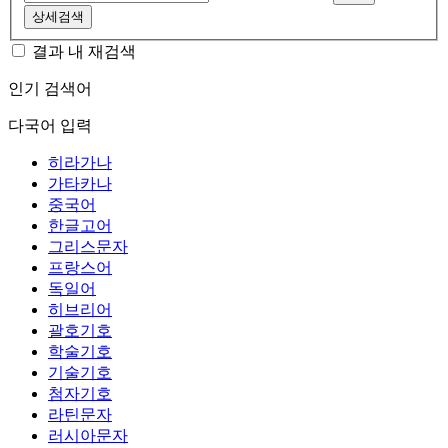
상세검색
결과 내 재검색
인기 검색어
다국어 입력
히라가나
가타카나
중국어
한글고어
그리스문자
프랑스어
독일어
히브리어
괄호기호
학술기호
기술기호
첨자기호
라틴문자
러시아문자