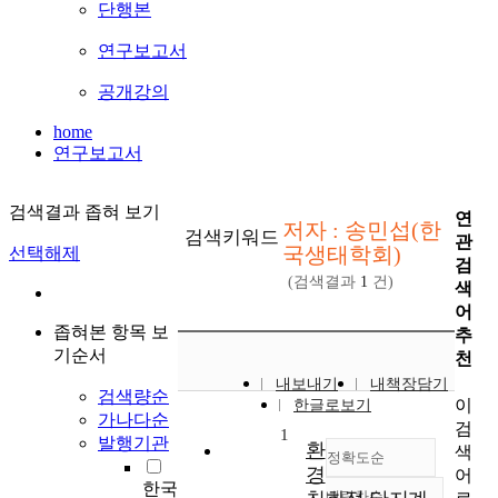
단행본
연구보고서
공개강의
home
연구보고서
검색결과 좁혀 보기
연
저자 : 송민섭(한
검색키워드
관
국생태학회)
선택해제
검
(검색결과
1
건)
색
어
좁혀본 항목 보
추
기순서
천
내보내기
내책장담기
검색량순
이
한글로보기
가나다순
검
1
발행기관
환
색
정확도순
경
어
한국
내림차순