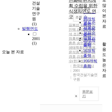
친화적 단지계
로
정확도
건설
많
획 수립을 위한
순
기술
10개씩 출력
내림차순
이
식생자연도 연
인기도
연구
본
구
순
조회
원
10개씩
자
연도순
(1)
출력
길봉섭
,
김종흥
,
김
료
제목순
발행연도
20개씩
인택
,
김성덕
,
송종
저자순
석
,
조강현
,
이규송
,
출력
발행기
2001
정흥락
,
양금철
,
노
30개씩
(1)
환춘
,
송민섭(한국
관순
활
출력
생태학회)
,
오복용
,
용
50개씩
오늘 본 자료
윤석종
,
육홍수
,
김
도
출력
경호
,
김철규
,
최종
높
100개씩
수(한국토지공사)
은
한국토지공사
출력
자
2001
한국건설기술연
료
구원
원문보
기