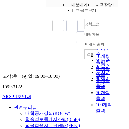
내보내기
내책장담기
한글로보기
정확도순
내림차순
정확도
순
10개씩 출력
내림차순
인기도
순
조회
10개씩
연도순
출력
제목순
20개씩
저자순
출력
고객센터 (평일: 09:00~18:00)
발행기
30개씩
관순
1599-3122
출력
50개씩
ARS 번호안내
출력
100개씩
관련누리집
출력
대학공개강의(KOCW)
학술정보통계시스템(Rinfo)
외국학술지지원센터(FRIC)