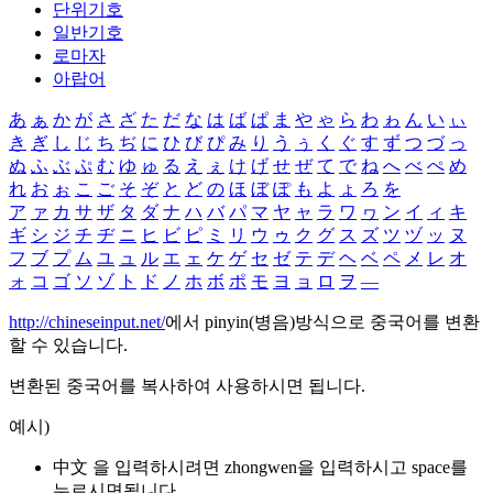
단위기호
일반기호
로마자
아랍어
あ
ぁ
か
が
さ
ざ
た
だ
な
は
ば
ぱ
ま
や
ゃ
ら
わ
ゎ
ん
い
ぃ
き
ぎ
し
じ
ち
ぢ
に
ひ
び
ぴ
み
り
う
ぅ
く
ぐ
す
ず
つ
づ
っ
ぬ
ふ
ぶ
ぷ
む
ゆ
ゅ
る
え
ぇ
け
げ
せ
ぜ
て
で
ね
へ
べ
ぺ
め
れ
お
ぉ
こ
ご
そ
ぞ
と
ど
の
ほ
ぼ
ぽ
も
よ
ょ
ろ
を
ア
ァ
カ
サ
ザ
タ
ダ
ナ
ハ
バ
パ
マ
ヤ
ャ
ラ
ワ
ヮ
ン
イ
ィ
キ
ギ
シ
ジ
チ
ヂ
ニ
ヒ
ビ
ピ
ミ
リ
ウ
ゥ
ク
グ
ス
ズ
ツ
ヅ
ッ
ヌ
フ
ブ
プ
ム
ユ
ュ
ル
エ
ェ
ケ
ゲ
セ
ゼ
テ
デ
ヘ
ベ
ペ
メ
レ
オ
ォ
コ
ゴ
ソ
ゾ
ト
ド
ノ
ホ
ボ
ポ
モ
ヨ
ョ
ロ
ヲ
―
http://chineseinput.net/
에서 pinyin(병음)방식으로 중국어를 변환
할 수 있습니다.
변환된 중국어를 복사하여 사용하시면 됩니다.
예시)
中文 을 입력하시려면
zhongwen
을 입력하시고 space를
누르시면됩니다.