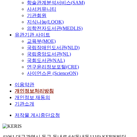
학술관계분석서비스(SAM)
사서커뮤니티
기관회원
지식나눔(LOOK)
의학전자도서관(MEDLIS)
유관기관 사이트
교육부(MOE)
국립장애인도서관(NLD)
국립중앙도서관(NL)
국회도서관(NAL)
연구윤리정보포털(CRE)
사이언스온 (ScienceON)
이용약관
개인정보처리방침
개인정보 재동의
기관소개
저작물 게시중단요청
41061 대구광역시 동구 동내로 64(동내동1119) KERIS빌딩