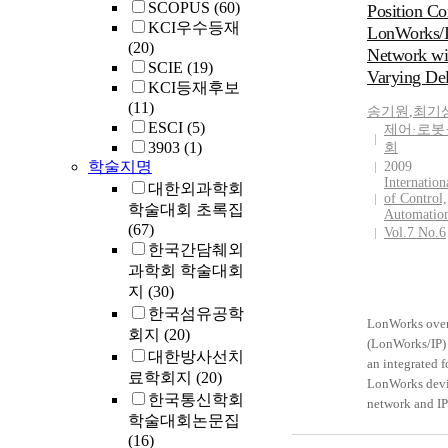
SCOPUS
(60)
Position Co
KCI우수등재
LonWorks/
(20)
Network wi
SCIE
(19)
Varying De
KCI등재후보
(11)
송기원
,
최기
ESCI
(5)
제어·로봇
3903
(1)
회
학술지명
2009
Internation
대한외과학회
of Control,
학술대회 초록집
Automation
(67)
Vol.7 No.6
한국간담췌외
과학회 학술대회
지
(30)
한국섬유공학
LonWorks over
회지
(20)
(LonWorks/IP) 
대한방사선치
an integrated f
료학회지
(20)
LonWorks dev
한국통신학회
network and IP
학술대회논문집
network. LonW
(16)
network can of