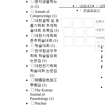
발생함을 알았
분자생물학뉴
어 성능평가가
비선형 점탄성
내보내기
내
스
(1)
는데 성능평가
주파수보다 변
한글로보기
Annals of
제 함정에서 
기에 더욱 의
Coloproctolgy
(1)
운 점을 고려
되었다. 그리
대한결핵 및 호
에 설치된 3축
정확도
율 및 동적점
흡기학회 추계학
뮬레이터를 이
응답한계는 측
내림차
술대회 초록집
(1)
법을 제시하였
파수에 무관하
대한기계학회
성능평가 결과
γ_(EL) = 40%,
10개씩
춘추학술대회
(1)
렬 설계과정에
80% 정도의 
었던 성능 및 
학술대회
(1)
조회
었다. 나아가서 F
치하였다.
한국항공우주
급수의 3차항
학회 학술발표회
비선형 거동의
논문집
(1)
에서도 크게 
대한전기학회
혀졌다.
학술대회 논문집
(1)
韓國染色加工
學會誌
(1)
The Korean
Journal of
Parasitology
(1)
Nuclear