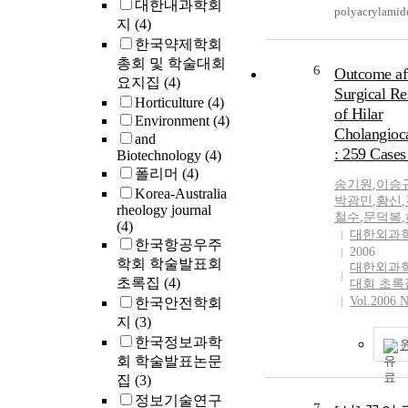
대한내과학회
polyacrylami
지
(4)
solutions with 
한국약제학회
amplitude osci
총회 및 학술대회
shear deformat
6
Outcome af
요지집
(4)
been investiga
Surgical Re
Horticulture
(4)
analyzing the s
of Hilar
Environment
(4)
amplitude dep
Cholangioc
and
the storage mo
: 259 Case
Biotechnology
(4)
dynamic viscosi
폴리머
(4)
paper, the strai
송기원
,
이승
Korea-Australia
linear viscoela
박광민
,
황신
,
rheology journal
response were
철수
,
문덕복
,
(4)
and the effect 
대한외과
한국항공우주
frequency on t
2006
학회 학술발표회
was examined.
대한외과
초록집
(4)
대회 초록
behavior of the
Vol.2006 N
한국안전학회
modulus and 
지
(3)
viscosity with increasing
strain amplitu
한국정보과학
compared in n
회 학술발표논문
viscoelastic re
집
(3)
Further, the in
정보기술연구