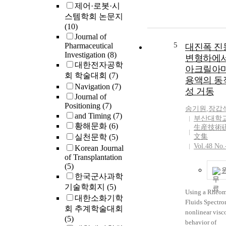
of the network
제어·로봇·시
distributed con
스템학회 논문지
system. In this
(10)
control scheme
Journal of
disturbance ob
5
Pharmaceutical
대진폭 진
Investigation
(8)
repetitive contr
변형하에서
대한전자공학
the real-time d
아크릴아
control on Lo
회 학술대회
(7)
용액의 동
network with t
Navigation
(7)
성 거동
varying delay 
Journal of
and tested thr
Positioning
(7)
송기원
,
장갑
experiment. The
and Timing
(7)
부산대학
the proposed co
황해문화
(6)
生産技術
compared with 
실천문학
(5)
文集
internal model 
Vol.48 No.
Korean Journal
(IMC) based o
of Transplantation
predictor and 
(5)
observer. It is
한국군사과학
the proposed c
기술학회지
(5)
Using a Rheom
scheme can im
대한소화기학
Fluids Spectro
tracking perfo
회 추계학술대회
nonlinear visc
the periodic re
(5)
behavior of