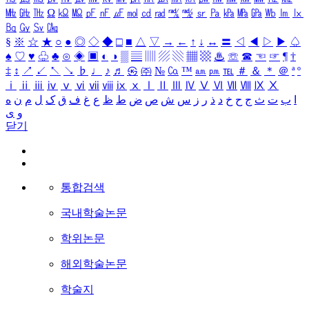
㎒
㎓
㎔
Ω
㏀
㏁
㎊
㎋
㎌
㏖
㏅
㎭
㎮
㎯
㏛
㎩
㎪
㎫
㎬
㏝
㏐
㏓
㏃
㏉
㏜
㏆
§
※
☆
★
○
●
◎
◇
◆
□
■
△
▽
→
←
↑
↓
↔
〓
◁
◀
▷
▶
♤
♠
♡
♥
♧
♣
⊙
◈
▣
◐
◑
▒
▤
▥
▨
▧
▦
▩
♨
☏
☎
☜
☞
¶
†
‡
↕
↗
↙
↖
↘
♭
♩
♪
♬
㉿
㈜
№
㏇
™
㏂
㏘
℡
＃
＆
＊
＠
ª
º
ⅰ
ⅱ
ⅲ
ⅳ
ⅴ
ⅵ
ⅶ
ⅷ
ⅸ
ⅹ
Ⅰ
Ⅱ
Ⅲ
Ⅳ
Ⅴ
Ⅵ
Ⅶ
Ⅷ
Ⅸ
Ⅹ
ا
ب
ت
ث
ج
ح
خ
د
ذ
ر
ز
س
ش
ص
ض
ط
ظ
ع
غ
ف
ق
ک
ل
م
ن
ه
و
ی
닫기
통합검색
국내학술논문
학위논문
해외학술논문
학술지