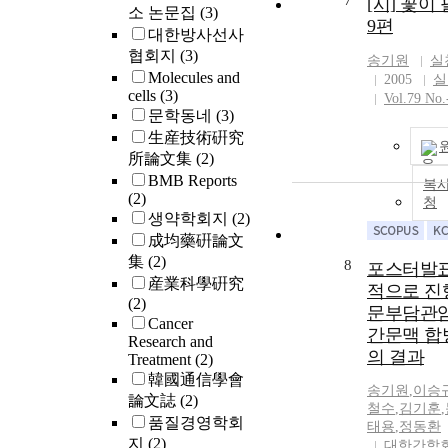
7
[시] 꽃이 
higher harmoni
소 논문집
(3)
9편
the Fourier seri
대한방사선사
wave on nonli
협회지
(3)
송기원
실
viscoelastic b
Molecules and
2005
실
discussed. Mai
cells
(3)
Vol.79 No.
obtained from 
문학동네
(3)
can be summar
生産技術硏究
follows : (1) T
所論文集
(2)
modulus show
BMB Reports
stronger depe
복사
(2)
청
the strain amp
생약학회지
(2)
demonstrates a
成均藥硏論文
behavior at a l
集
(2)
8
amplitude than
포스터발표
産業科學硏究
dynamic viscos
적으로 진
(2)
The nonlinear
문부담관
Cancer
viscoelastic be
간문맥 합
Research and
slightly depen
의 결과
Treatment
(2)
angular freque
韓國通信學會
a remarkable 
송기원
,
이승
論文誌
(2)
on the strain a
철수
,
김기훈
,
품질경영학회
(3) The strain l
태용
,
정동환
지
(2)
linear response
대한간학