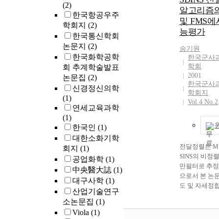
적 점탄성의 
(2)
알고리즘의
5% 이내의 범
한국항공우주
및 FMS에
점탄성으로 인
학회지
(2)
능평가
장탄성율 및 
한국통신학회
선형 응답한계
논문지
(2)
송기원
고 이들에 미
한국화학공학
한국군사
수의 영향을 
학회
회 추계학술발표
그리고 비선형
2001
논문집
(2)
어서 변형량 
한국군사
신경정신의학
저장탄성율 및
학회지
(1)
의 감소거동을
Vol.4 No.2
연세교육과학
다. 나아가서
(1)
Fourier 급
한국인
(1)
형 거동을 발
대한소화기학
차항의 영향을
전달정렬은 M
회지
(1)
다. 이상의 연
SINS의 비정
공업화학
(1)
대변형하에서
만필터로 추정
中央醫大誌
(1)
거동은 저장탄
으로서 본 논
대구사학
(1)
적점도에 비해
도 및 자세정
한 변형량 의
산업기술연구
설계 결과를 
내며 보다 작
소논문집
(1)
그리고 설계된
영역에서 비선
Viola
(1)
는 항법컴퓨터