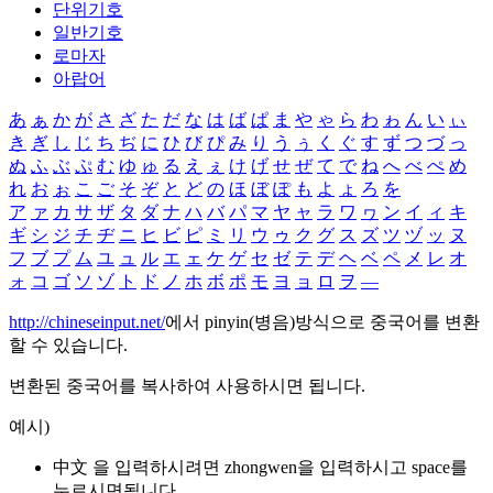
단위기호
일반기호
로마자
아랍어
あ
ぁ
か
が
さ
ざ
た
だ
な
は
ば
ぱ
ま
や
ゃ
ら
わ
ゎ
ん
い
ぃ
き
ぎ
し
じ
ち
ぢ
に
ひ
び
ぴ
み
り
う
ぅ
く
ぐ
す
ず
つ
づ
っ
ぬ
ふ
ぶ
ぷ
む
ゆ
ゅ
る
え
ぇ
け
げ
せ
ぜ
て
で
ね
へ
べ
ぺ
め
れ
お
ぉ
こ
ご
そ
ぞ
と
ど
の
ほ
ぼ
ぽ
も
よ
ょ
ろ
を
ア
ァ
カ
サ
ザ
タ
ダ
ナ
ハ
バ
パ
マ
ヤ
ャ
ラ
ワ
ヮ
ン
イ
ィ
キ
ギ
シ
ジ
チ
ヂ
ニ
ヒ
ビ
ピ
ミ
リ
ウ
ゥ
ク
グ
ス
ズ
ツ
ヅ
ッ
ヌ
フ
ブ
プ
ム
ユ
ュ
ル
エ
ェ
ケ
ゲ
セ
ゼ
テ
デ
ヘ
ベ
ペ
メ
レ
オ
ォ
コ
ゴ
ソ
ゾ
ト
ド
ノ
ホ
ボ
ポ
モ
ヨ
ョ
ロ
ヲ
―
http://chineseinput.net/
에서 pinyin(병음)방식으로 중국어를 변환
할 수 있습니다.
변환된 중국어를 복사하여 사용하시면 됩니다.
예시)
中文 을 입력하시려면
zhongwen
을 입력하시고 space를
누르시면됩니다.