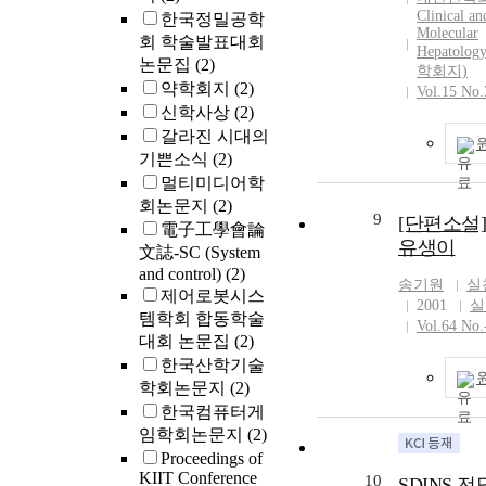
Clinical an
한국정밀공학
storage modul
Molecular
dynamic viscos
회 학술발표대회
Hepatolo
γ_(EL) = 40% 
논문집
(2)
학회지)
= 80%, respect
약학회지
(2)
Vol.15 No.
These values a
신학사상
(2)
independent of
갈라진 시대의
measured angu
기쁜소식
(2)
frequencies. (4
멀티미디어학
harmonic term 
회논문지
(2)
Fourier series 
9
[단편소설]
電子工學會論
effect in the in
유생이
文誌-SC (System
of nonlinear vi
and control)
(2)
behavior. Rheo
송기원
실
제어로봇시스
Fluids Spectr
2001
실
템학회 합동학술
용하여 대진폭
Vol.64 No.
대회 논문집
(2)
변형하에서 발
한국산학기술
리아크릴아마
학회논문지
(2)
(PAAM) 용
점탄성 거동을
한국컴퓨터게
율 및 동적점
임학회논문지
(2)
의존성으로부
Proceedings of
였다. 본 논문
KIIT Conference
10
SDINS 