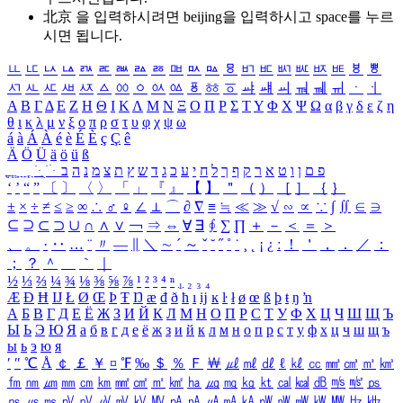
北京 을 입력하시려면
beijing
을 입력하시고 space를 누르
시면 됩니다.
ㅥ
ㅦ
ㅧ
ㅨ
ㅩ
ㅪ
ㅫ
ㅬ
ㅭ
ㅮ
ㅯ
ㅰ
ㅱ
ㅲ
ㅳ
ㅴ
ㅵ
ㅶ
ㅷ
ㅸ
ㅹ
ㅺ
ㅻ
ㅼ
ㅽ
ㅾ
ㅿ
ㆀ
ㆁ
ㆂ
ㆃ
ㆄ
ㆅ
ㆆ
ㆇ
ㆈ
ㆉ
ㆊ
ㆋ
ㆌ
ㆍ
ㆎ
Α
Β
Γ
Δ
Ε
Ζ
Η
Θ
Ι
Κ
Λ
Μ
Ν
Ξ
Ο
Π
Ρ
Σ
Τ
Υ
Φ
Χ
Ψ
Ω
α
β
γ
δ
ε
ζ
η
θ
ι
κ
λ
μ
ν
ξ
ο
π
ρ
σ
τ
υ
φ
χ
ψ
ω
á
à
Á
À
é
è
É
È
ç
Ç
ê
Ä
Ö
Ü
ä
ö
ü
ß
ְ
ֳ
ֲ
ֱ
ָ
ַ
ֵ
ֶ
ִ
ֹ
ּ
ֻ
ׂ
ׁ
ּ
ב
ה
נ
מ
צ
ת
ץ
ש
ד
ג
כ
ע
י
ח
ל
ך
ף
ק
ר
א
ט
ו
ן
ם
פ
‘
’
“
”
〔
〕
〈
〉
「
」
『
』
【
】
＂
（
）
［
］
｛
｝
±
×
÷
≠
≤
≥
∞
∴
♂
♀
∠
⊥
⌒
∂
∇
≡
≒
≪
≫
√
∽
∝
∵
∫
∬
∈
∋
⊆
⊇
⊂
⊃
∪
∩
∧
∨
￢
⇒
⇔
∀
∃
∮
∑
∏
＋
－
＜
＝
＞
、
。
·
‥
…
¨
〃
―
∥
＼
∼
´
～
ˇ
˘
˝
˚
˙
¸
˛
¡
¿
ː
！
＇
，
．
／
：
；
？
＾
＿
｀
｜
½
⅓
⅔
¼
¾
⅛
⅜
⅝
⅞
¹
²
³
⁴
ⁿ
₁
₂
₃
₄
Æ
Ð
Ħ
Ĳ
Ł
Ø
Œ
Þ
Ŧ
Ŋ
æ
đ
ð
ħ
ı
ĳ
ĸ
ŀ
ł
ø
œ
ß
þ
ŧ
ŋ
ŉ
А
Б
В
Г
Д
Е
Ё
Ж
З
И
Й
К
Л
М
Н
О
П
Р
С
Т
У
Ф
Х
Ц
Ч
Ш
Щ
Ъ
Ы
Ь
Э
Ю
Я
а
б
в
г
д
е
ё
ж
з
и
й
к
л
м
н
о
п
р
с
т
у
ф
х
ц
ч
ш
щ
ъ
ы
ь
э
ю
я
′
″
℃
Å
￠
￡
￥
¤
℉
‰
＄
％
Ｆ
￦
㎕
㎖
㎗
ℓ
㎘
㏄
㎣
㎤
㎥
㎦
㎙
㎚
㎛
㎜
㎝
㎞
㎟
㎠
㎡
㎢
㏊
㎍
㎎
㎏
㏏
㎈
㎉
㏈
㎧
㎨
㎰
㎱
㎲
㎳
㎴
㎵
㎶
㎷
㎸
㎹
㎀
㎁
㎂
㎃
㎄
㎺
㎻
㎽
㎾
㎿
㎐
㎑