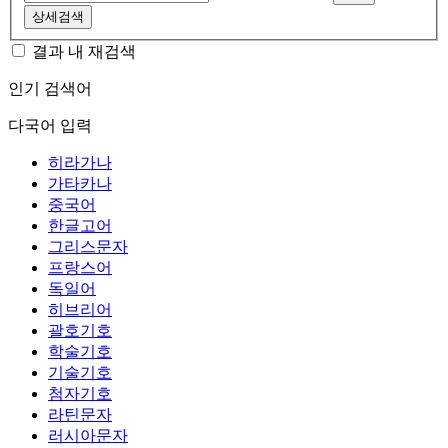
상세검색
결과 내 재검색
인기 검색어
다국어 입력
히라가나
가타카나
중국어
한글고어
그리스문자
프랑스어
독일어
히브리어
괄호기호
학술기호
기술기호
첨자기호
라틴문자
러시아문자