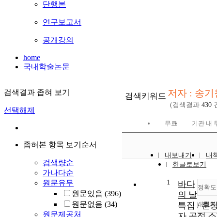
단행본
연구보고서
공개강의
home
국내학술논문
저자 : 송기
검색결과 좁혀 보기
검색키워드
(검색결과
430
선택해제
무료
기관 내 
좁혀본 항목 보기순서
내보내기
내
검색량순
한글로보기
가나다순
1
원문유무
바다
정확도
원문있음
(396)
의 날
원문없음
(34)
특집 / 훈
내림차
원문제공처
자 공적 소