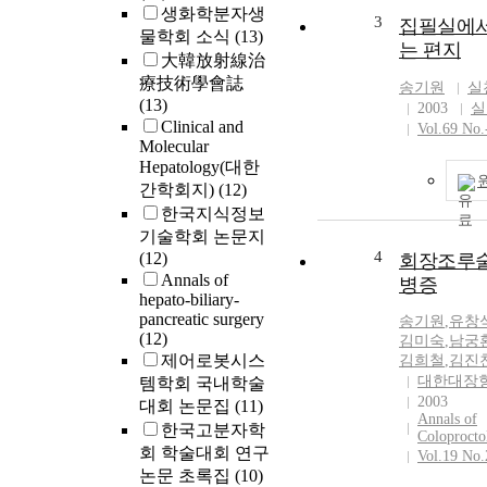
생화학분자생
ubiquitous acc
3
집필실에서
물학회 소식
(13)
information on
는 편지
大韓放射線治
factory floor a
療技術學會誌
time distribute
송기원
실
(13)
can be made po
2003
실
Clinical and
Timely respons
Vol.69 No.
Molecular
inevitable for t
Hepatology(대한
time distribute
간학회지)
(12)
on the factory f
한국지식정보
Network induc
uncertain time
기술학회 논문지
4
deteriorates th
(12)
회장조루술
performance an
Annals of
병증
hepato-biliary-
of the real-tim
pancreatic surgery
distributed co
송기원
,
유창
(12)
김미숙
,
남궁
on LonWorks/I
제어로봇시스
김희철
,
김진
Therefore, tim
대한대장
템학회 국내학술
uncertain time
2003
대회 논문집
(11)
needs to be c
Annals of
한국고분자학
for, in order t
Coloprocto
회 학술대회 연구
the stability a
Vol.19 No.
improve the p
논문 초록집
(10)