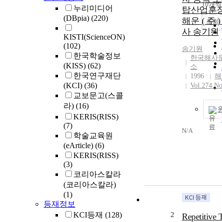
10개씩
누리미디어
탑산업훈장
(DBpia)
(220)
해운 ( 주 
조회
사 송기원
KISTI(ScienceON)
(102)
송기원
한국학술정보
한국해사
(KISS)
(62)
소
한국연구재단
1996
해
(KCI)
(36)
Vol.274 No
교보문고(스콜
라)
(16)
KERIS(RISS)
(7)
N/A
학술교육원
(eArticle)
(6)
KERIS(RISS)
(3)
코리아스칼라
(코리아스칼라)
(1)
등재정보
KCI등재
(128)
2
Repetitive 