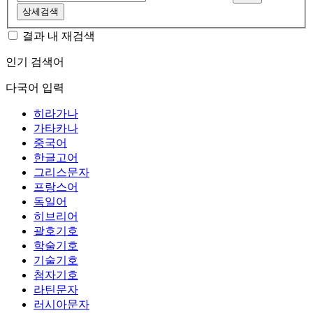
상세검색
결과 내 재검색
인기 검색어
다국어 입력
히라가나
가타카나
중국어
한글고어
그리스문자
프랑스어
독일어
히브리어
괄호기호
학술기호
기술기호
첨자기호
라틴문자
러시아문자