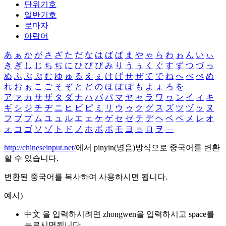
단위기호
일반기호
로마자
아랍어
あ
ぁ
か
が
さ
ざ
た
だ
な
は
ば
ぱ
ま
や
ゃ
ら
わ
ゎ
ん
い
ぃ
き
ぎ
し
じ
ち
ぢ
に
ひ
び
ぴ
み
り
う
ぅ
く
ぐ
す
ず
つ
づ
っ
ぬ
ふ
ぶ
ぷ
む
ゆ
ゅ
る
え
ぇ
け
げ
せ
ぜ
て
で
ね
へ
べ
ぺ
め
れ
お
ぉ
こ
ご
そ
ぞ
と
ど
の
ほ
ぼ
ぽ
も
よ
ょ
ろ
を
ア
ァ
カ
サ
ザ
タ
ダ
ナ
ハ
バ
パ
マ
ヤ
ャ
ラ
ワ
ヮ
ン
イ
ィ
キ
ギ
シ
ジ
チ
ヂ
ニ
ヒ
ビ
ピ
ミ
リ
ウ
ゥ
ク
グ
ス
ズ
ツ
ヅ
ッ
ヌ
フ
ブ
プ
ム
ユ
ュ
ル
エ
ェ
ケ
ゲ
セ
ゼ
テ
デ
ヘ
ベ
ペ
メ
レ
オ
ォ
コ
ゴ
ソ
ゾ
ト
ド
ノ
ホ
ボ
ポ
モ
ヨ
ョ
ロ
ヲ
―
http://chineseinput.net/
에서 pinyin(병음)방식으로 중국어를 변환
할 수 있습니다.
변환된 중국어를 복사하여 사용하시면 됩니다.
예시)
中文 을 입력하시려면
zhongwen
을 입력하시고 space를
누르시면됩니다.