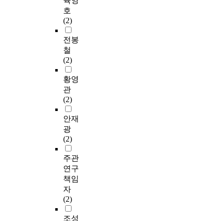
육영
호
(2)
전봉
철
(2)
황영
관
(2)
안재
광
(2)
주관
연구
책임
자
(2)
조성