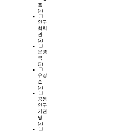
흠
(2)
연구
협력
관
(2)
문명
국
(2)
유장
순
(2)
공동
연구
기관
명
(2)