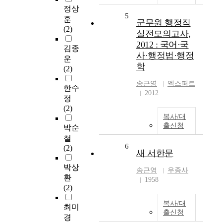
정상
5
훈
군무원 행정직
(2)
실전모의고사,
2012 : 국어·국
김종
사·행정법·행정
운
학
(2)
송근영
엑스퍼트
한수
2012
정
(2)
복사/대
출신청
박순
철
6
(2)
새 서한문
박상
송근영
우종사
환
1958
(2)
복사/대
최미
출신청
경