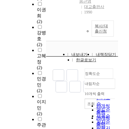
송근영
대교출판사
이권
1990
희
(2)
복사/대
출신청
강병
호
(2)
내보내기
내책장담기
고혜
한글로보기
정
(2)
정확도순
민경
내림차순
민
정확도
(2)
순
10개씩 출력
내림차순
인기도
이지
순
조회
10개씩
민
연도순
출력
(2)
제목순
20개씩
저자순
출력
주관
발행기