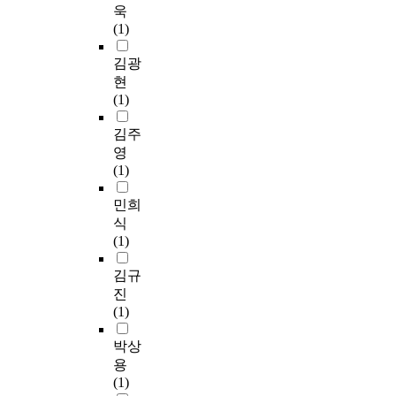
욱
(1)
김광
현
(1)
김주
영
(1)
민희
식
(1)
김규
진
(1)
박상
용
(1)