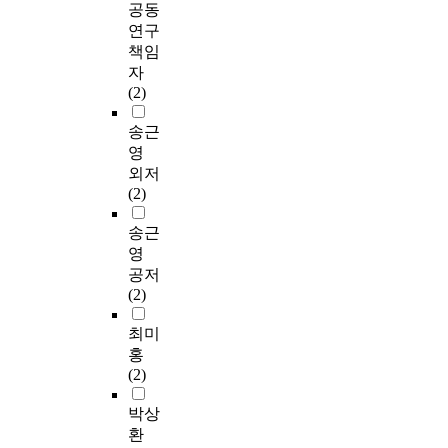
공동
연구
책임
자
(2)
송근
영
외저
(2)
송근
영
공저
(2)
최미
홍
(2)
박상
환