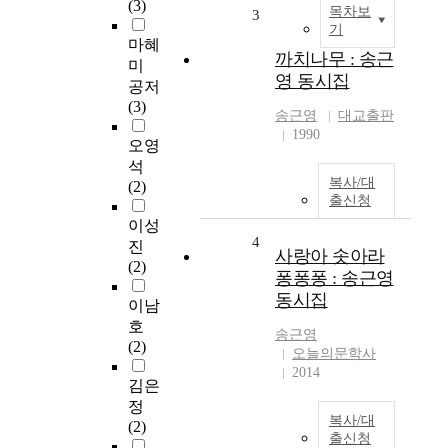
(3)
목차보
3
기
마혜
까치나무 : 송근
미
영 동시집
공저
(3)
송근영
대교출판
1990
오영
석
복사/대
(2)
출신청
이성
4
진
사랑아 솟아라
(2)
퐁퐁퐁 : 송근영
동시집
이남
호
송근영
(2)
오늘의문학사
2014
김은
정
복사/대
(2)
출신청