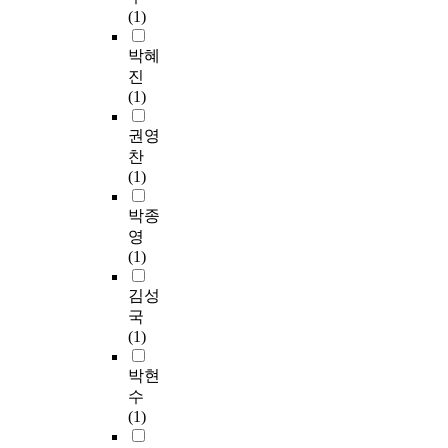
(1)
박혜
진
(1)
권영
찬
(1)
박종
영
(1)
김성
국
(1)
박현
수
(1)