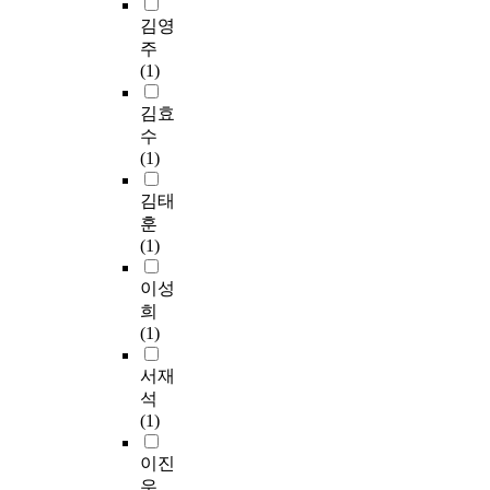
김영
주
(1)
김효
수
(1)
김태
훈
(1)
이성
희
(1)
서재
석
(1)
이진
우