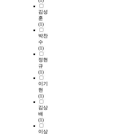
(1)
김성
훈
(1)
박찬
수
(1)
정현
규
(1)
이기
현
(1)
김상
배
(1)
이상