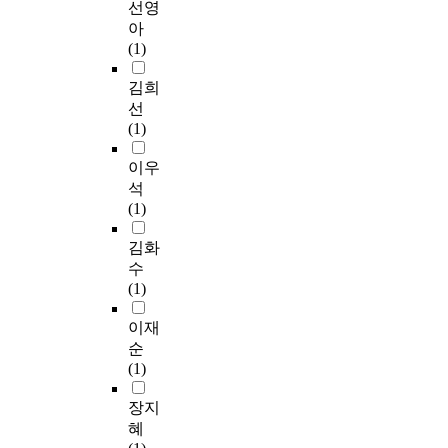
선영
아
(1)
김희
선
(1)
이우
석
(1)
김화
수
(1)
이재
순
(1)
장지
혜