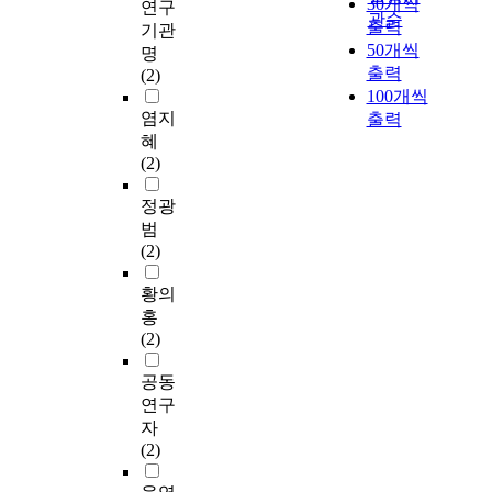
30개씩
연구
관순
출력
기관
50개씩
명
출력
(2)
100개씩
염지
출력
혜
(2)
정광
범
(2)
황의
홍
(2)
공동
연구
자
(2)