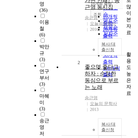
가면 안돼? : 송
로
순
영
10개씩 출력
내림차순
많
근영 동시집
인기도
(36)
이
순
조회
10개씩
송근영
본
연도순
이용
출력
오늘의문학사
자
제목순
철
20개씩
2016
료
저자순
(6)
출력
발행기
30개씩
복사/대
박만
관순
출력
출신청
규
활
50개씩
(3)
용
출력
2
좋으면 좋다고
도
100개씩
연구
하자 : 순정한
높
출력
부서
동심으로 부르
은
(3)
자
는 노래
료
마혜
송근영
미
오늘의 문학사
(3)
2013
송근
복사/대
영
출신청
저