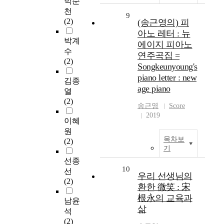
박순
천
9
(2)
(송근영의) 피
아노 레터 : 뉴
박계
에이지 피아노
수
연주곡집 =
(2)
Songkeunyoung's
piano letter : new
김종
age piano
열
(2)
송근영
Score
2019
이혜
원
목차보
(2)
기
선종
10
선
우리 선생님의
(2)
환한 微笑 : 宋
根永의 교육과
남윤
삶
석
(2)