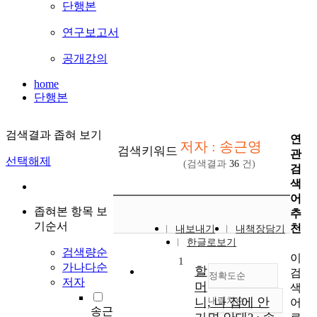
단행본
연구보고서
공개강의
home
단행본
검색결과 좁혀 보기
연
저자 : 송근영
검색키워드
관
선택해제
(검색결과
36
건)
검
색
어
좁혀본 항목 보
추
기순서
천
내보내기
내책장담기
한글로보기
검색량순
이
1
가나다순
할
검
정확도순
저자
머
색
니, 나 집에 안
내림차순
어
정확도
송근