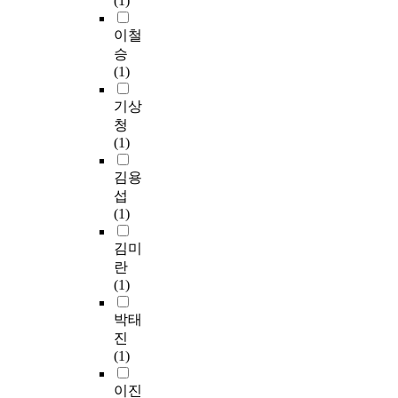
(1)
이철
승
(1)
기상
청
(1)
김용
섭
(1)
김미
란
(1)
박태
진
(1)
이진