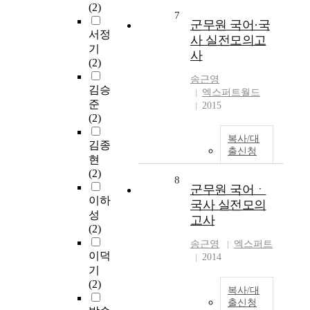
(2)
7
군무원 국어·국
서정
사 실전모의고
기
사
(2)
송근영
김승
엑스퍼트월드
준
2015
(2)
복사/대
김종
출신청
현
(2)
8
군무원 국어ㆍ
이하
국사 실전모의
성
고사
(2)
송근영
엑스퍼트
이덕
2014
기
(2)
복사/대
출신청