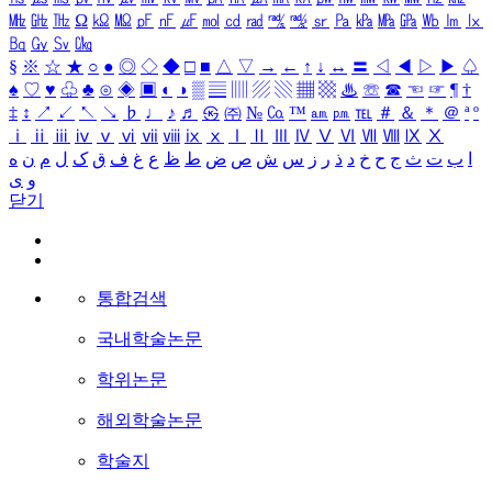
㎒
㎓
㎔
Ω
㏀
㏁
㎊
㎋
㎌
㏖
㏅
㎭
㎮
㎯
㏛
㎩
㎪
㎫
㎬
㏝
㏐
㏓
㏃
㏉
㏜
㏆
§
※
☆
★
○
●
◎
◇
◆
□
■
△
▽
→
←
↑
↓
↔
〓
◁
◀
▷
▶
♤
♠
♡
♥
♧
♣
⊙
◈
▣
◐
◑
▒
▤
▥
▨
▧
▦
▩
♨
☏
☎
☜
☞
¶
†
‡
↕
↗
↙
↖
↘
♭
♩
♪
♬
㉿
㈜
№
㏇
™
㏂
㏘
℡
＃
＆
＊
＠
ª
º
ⅰ
ⅱ
ⅲ
ⅳ
ⅴ
ⅵ
ⅶ
ⅷ
ⅸ
ⅹ
Ⅰ
Ⅱ
Ⅲ
Ⅳ
Ⅴ
Ⅵ
Ⅶ
Ⅷ
Ⅸ
Ⅹ
ا
ب
ت
ث
ج
ح
خ
د
ذ
ر
ز
س
ش
ص
ض
ط
ظ
ع
غ
ف
ق
ک
ل
م
ن
ه
و
ی
닫기
통합검색
국내학술논문
학위논문
해외학술논문
학술지