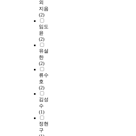
외
지음
(2)
임도
윤
(2)
유설
한
(2)
류수
호
(2)
김성
수
(1)
정현
구