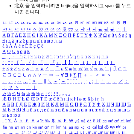
北京 을 입력하시려면
beijing
을 입력하시고 space를 누르
시면 됩니다.
ㅥ
ㅦ
ㅧ
ㅨ
ㅩ
ㅪ
ㅫ
ㅬ
ㅭ
ㅮ
ㅯ
ㅰ
ㅱ
ㅲ
ㅳ
ㅴ
ㅵ
ㅶ
ㅷ
ㅸ
ㅹ
ㅺ
ㅻ
ㅼ
ㅽ
ㅾ
ㅿ
ㆀ
ㆁ
ㆂ
ㆃ
ㆄ
ㆅ
ㆆ
ㆇ
ㆈ
ㆉ
ㆊ
ㆋ
ㆌ
ㆍ
ㆎ
Α
Β
Γ
Δ
Ε
Ζ
Η
Θ
Ι
Κ
Λ
Μ
Ν
Ξ
Ο
Π
Ρ
Σ
Τ
Υ
Φ
Χ
Ψ
Ω
α
β
γ
δ
ε
ζ
η
θ
ι
κ
λ
μ
ν
ξ
ο
π
ρ
σ
τ
υ
φ
χ
ψ
ω
á
à
Á
À
é
è
É
È
ç
Ç
ê
Ä
Ö
Ü
ä
ö
ü
ß
ְ
ֳ
ֲ
ֱ
ָ
ַ
ֵ
ֶ
ִ
ֹ
ּ
ֻ
ׂ
ׁ
ּ
ב
ה
נ
מ
צ
ת
ץ
ש
ד
ג
כ
ע
י
ח
ל
ך
ף
ק
ר
א
ט
ו
ן
ם
פ
‘
’
“
”
〔
〕
〈
〉
「
」
『
』
【
】
＂
（
）
［
］
｛
｝
±
×
÷
≠
≤
≥
∞
∴
♂
♀
∠
⊥
⌒
∂
∇
≡
≒
≪
≫
√
∽
∝
∵
∫
∬
∈
∋
⊆
⊇
⊂
⊃
∪
∩
∧
∨
￢
⇒
⇔
∀
∃
∮
∑
∏
＋
－
＜
＝
＞
、
。
·
‥
…
¨
〃
―
∥
＼
∼
´
～
ˇ
˘
˝
˚
˙
¸
˛
¡
¿
ː
！
＇
，
．
／
：
；
？
＾
＿
｀
｜
½
⅓
⅔
¼
¾
⅛
⅜
⅝
⅞
¹
²
³
⁴
ⁿ
₁
₂
₃
₄
Æ
Ð
Ħ
Ĳ
Ł
Ø
Œ
Þ
Ŧ
Ŋ
æ
đ
ð
ħ
ı
ĳ
ĸ
ŀ
ł
ø
œ
ß
þ
ŧ
ŋ
ŉ
А
Б
В
Г
Д
Е
Ё
Ж
З
И
Й
К
Л
М
Н
О
П
Р
С
Т
У
Ф
Х
Ц
Ч
Ш
Щ
Ъ
Ы
Ь
Э
Ю
Я
а
б
в
г
д
е
ё
ж
з
и
й
к
л
м
н
о
п
р
с
т
у
ф
х
ц
ч
ш
щ
ъ
ы
ь
э
ю
я
′
″
℃
Å
￠
￡
￥
¤
℉
‰
＄
％
Ｆ
￦
㎕
㎖
㎗
ℓ
㎘
㏄
㎣
㎤
㎥
㎦
㎙
㎚
㎛
㎜
㎝
㎞
㎟
㎠
㎡
㎢
㏊
㎍
㎎
㎏
㏏
㎈
㎉
㏈
㎧
㎨
㎰
㎱
㎲
㎳
㎴
㎵
㎶
㎷
㎸
㎹
㎀
㎁
㎂
㎃
㎄
㎺
㎻
㎽
㎾
㎿
㎐
㎑