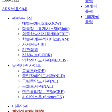
1599-3122
출력
r
50개씩
f
ARS 번호안내
e
출력
r
100개씩
관련누리집
e
출력
대학공개강의(KOCW)
n
학술정보통계시스템(Rinfo)
c
외국학술지지원센터(FRIC)
e
학술관계분석서비스(SAM)
w
사서커뮤니티
i
기관회원
t
지식나눔(LOOK)
h
의학전자도서관(MEDLIS)
n
유관기관 사이트
e
교육부(MOE)
i
국립장애인도서관(NLD)
g
국립중앙도서관(NL)
h
b
국회도서관(NAL)
o
연구윤리정보포털(CRE)
r
사이언스온 (ScienceON)
i
이용약관
n
g
개인정보처리방침