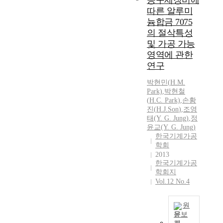
공구세장비에
따른 알루미
늄합금 7075
의 절삭특성
및 가공 가능
영역에 관한
연구
박현민(
H.
M.
Park)
,
박현철
(
H.
C. Park)
,
손황
진
(
H.J.
Son
)
,
조영
태(Y. G. Jung)
,
정
윤교(Y. G. Jung)
한국기계가공
학회
2013
한국기계가공
학회지
Vol.12 No.4
원
문보