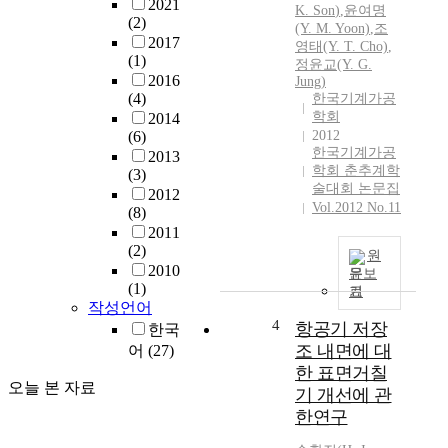
2021
K.
Son
)
,
윤여명
(2)
(Y. M. Yoon)
,
조
2017
영태(Y. T. Cho)
,
(1)
정윤교(Y. G.
2016
Jung)
(4)
한국기계가공
학회
2014
(6)
2012
한국기계가공
2013
학회 춘추계학
(3)
술대회 논문집
2012
Vol.2012 No.11
(8)
2011
(2)
원
2010
문보
(1)
기
작성언어
4
항공기 저장
한국
조 내면에 대
어
(27)
한 표면거칠
오늘 본 자료
기 개선에 관
한연구