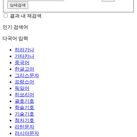
상세검색
결과 내 재검색
인기 검색어
다국어 입력
히라가나
가타카나
중국어
한글고어
그리스문자
프랑스어
독일어
히브리어
괄호기호
학술기호
기술기호
첨자기호
라틴문자
러시아문자