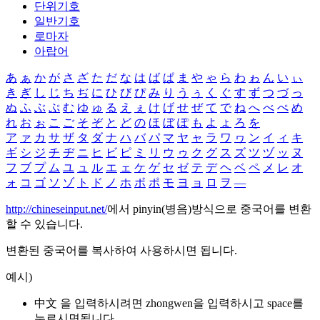
단위기호
일반기호
로마자
아랍어
あ
ぁ
か
が
さ
ざ
た
だ
な
は
ば
ぱ
ま
や
ゃ
ら
わ
ゎ
ん
い
ぃ
き
ぎ
し
じ
ち
ぢ
に
ひ
び
ぴ
み
り
う
ぅ
く
ぐ
す
ず
つ
づ
っ
ぬ
ふ
ぶ
ぷ
む
ゆ
ゅ
る
え
ぇ
け
げ
せ
ぜ
て
で
ね
へ
べ
ぺ
め
れ
お
ぉ
こ
ご
そ
ぞ
と
ど
の
ほ
ぼ
ぽ
も
よ
ょ
ろ
を
ア
ァ
カ
サ
ザ
タ
ダ
ナ
ハ
バ
パ
マ
ヤ
ャ
ラ
ワ
ヮ
ン
イ
ィ
キ
ギ
シ
ジ
チ
ヂ
ニ
ヒ
ビ
ピ
ミ
リ
ウ
ゥ
ク
グ
ス
ズ
ツ
ヅ
ッ
ヌ
フ
ブ
プ
ム
ユ
ュ
ル
エ
ェ
ケ
ゲ
セ
ゼ
テ
デ
ヘ
ベ
ペ
メ
レ
オ
ォ
コ
ゴ
ソ
ゾ
ト
ド
ノ
ホ
ボ
ポ
モ
ヨ
ョ
ロ
ヲ
―
http://chineseinput.net/
에서 pinyin(병음)방식으로 중국어를 변환
할 수 있습니다.
변환된 중국어를 복사하여 사용하시면 됩니다.
예시)
中文 을 입력하시려면
zhongwen
을 입력하시고 space를
누르시면됩니다.