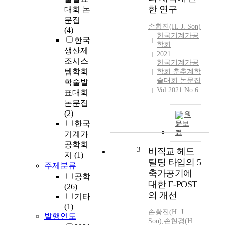
한 연구
대회 논
문집
손황진
(
H.
J.
Son
)
(4)
한국기계가공
한국
학회
생산제
2021
조시스
한국기계가공
템학회
학회 춘추계학
술대회 논문집
학술발
Vol.2021 No.6
표대회
논문집
(2)
원
한국
문보
기
기계가
공학회
3
비직교 헤드
지
(1)
틸팅 타입의 5
주제분류
축가공기에
공학
대한 E-POST
(26)
의 개선
기타
(1)
손황진
(
H.
J.
발행연도
Son
)
,
손현경(
H.