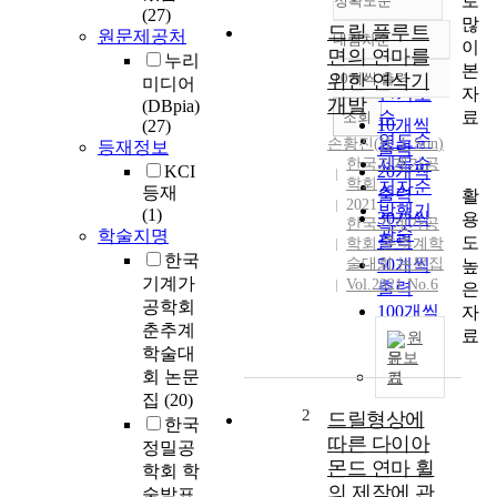
로
정확도순
(27)
많
드릴 플루트
원문제공처
내림차순
이
정확도
면의 연마를
누리
본
순
위한 연삭기
10개씩 출력
미디어
내림차순
자
인기도
개발
(DBpia)
료
순
조회
10개씩
(27)
연도순
손황진
(
H.
J.
Son
)
등재정보
출력
제목순
한국기계가공
KCI
20개씩
학회
저자순
등재
출력
활
2021
발행기
(1)
30개씩
용
한국기계가공
관순
학술지명
출력
도
학회 춘추계학
한국
술대회 논문집
50개씩
높
기계가
Vol.2021 No.6
출력
은
공학회
100개씩
자
춘추계
출력
료
원
학술대
문보
회 논문
기
집
(20)
2
드릴형상에
한국
따른 다이아
정밀공
몬드 연마 휠
학회 학
의 제작에 관
술발표