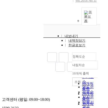
Vol.2014 No.11
n
g
원
t
문보
h
기
i
n
o
내보내기
r
내책장담기
d
한글로보기
e
r
t
정확도순
o
내림차순
a
정확도
v
순
10개씩 출력
내림차순
o
인기도
i
순
조회
10개씩
d
연도순
출력
i
제목순
20개씩
n
저자순
출력
고객센터 (평일: 09:00~18:00)
t
발행기
30개씩
e
관순