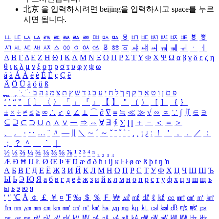
北京 을 입력하시려면
beijing
을 입력하시고 space를 누르
시면 됩니다.
ㅥ
ㅦ
ㅧ
ㅨ
ㅩ
ㅪ
ㅫ
ㅬ
ㅭ
ㅮ
ㅯ
ㅰ
ㅱ
ㅲ
ㅳ
ㅴ
ㅵ
ㅶ
ㅷ
ㅸ
ㅹ
ㅺ
ㅻ
ㅼ
ㅽ
ㅾ
ㅿ
ㆀ
ㆁ
ㆂ
ㆃ
ㆄ
ㆅ
ㆆ
ㆇ
ㆈ
ㆉ
ㆊ
ㆋ
ㆌ
ㆍ
ㆎ
Α
Β
Γ
Δ
Ε
Ζ
Η
Θ
Ι
Κ
Λ
Μ
Ν
Ξ
Ο
Π
Ρ
Σ
Τ
Υ
Φ
Χ
Ψ
Ω
α
β
γ
δ
ε
ζ
η
θ
ι
κ
λ
μ
ν
ξ
ο
π
ρ
σ
τ
υ
φ
χ
ψ
ω
á
à
Á
À
é
è
É
È
ç
Ç
ê
Ä
Ö
Ü
ä
ö
ü
ß
ְ
ֳ
ֲ
ֱ
ָ
ַ
ֵ
ֶ
ִ
ֹ
ּ
ֻ
ׂ
ׁ
ּ
ב
ה
נ
מ
צ
ת
ץ
ש
ד
ג
כ
ע
י
ח
ל
ך
ף
ק
ר
א
ט
ו
ן
ם
פ
‘
’
“
”
〔
〕
〈
〉
「
」
『
』
【
】
＂
（
）
［
］
｛
｝
±
×
÷
≠
≤
≥
∞
∴
♂
♀
∠
⊥
⌒
∂
∇
≡
≒
≪
≫
√
∽
∝
∵
∫
∬
∈
∋
⊆
⊇
⊂
⊃
∪
∩
∧
∨
￢
⇒
⇔
∀
∃
∮
∑
∏
＋
－
＜
＝
＞
、
。
·
‥
…
¨
〃
―
∥
＼
∼
´
～
ˇ
˘
˝
˚
˙
¸
˛
¡
¿
ː
！
＇
，
．
／
：
；
？
＾
＿
｀
｜
½
⅓
⅔
¼
¾
⅛
⅜
⅝
⅞
¹
²
³
⁴
ⁿ
₁
₂
₃
₄
Æ
Ð
Ħ
Ĳ
Ł
Ø
Œ
Þ
Ŧ
Ŋ
æ
đ
ð
ħ
ı
ĳ
ĸ
ŀ
ł
ø
œ
ß
þ
ŧ
ŋ
ŉ
А
Б
В
Г
Д
Е
Ё
Ж
З
И
Й
К
Л
М
Н
О
П
Р
С
Т
У
Ф
Х
Ц
Ч
Ш
Щ
Ъ
Ы
Ь
Э
Ю
Я
а
б
в
г
д
е
ё
ж
з
и
й
к
л
м
н
о
п
р
с
т
у
ф
х
ц
ч
ш
щ
ъ
ы
ь
э
ю
я
′
″
℃
Å
￠
￡
￥
¤
℉
‰
＄
％
Ｆ
￦
㎕
㎖
㎗
ℓ
㎘
㏄
㎣
㎤
㎥
㎦
㎙
㎚
㎛
㎜
㎝
㎞
㎟
㎠
㎡
㎢
㏊
㎍
㎎
㎏
㏏
㎈
㎉
㏈
㎧
㎨
㎰
㎱
㎲
㎳
㎴
㎵
㎶
㎷
㎸
㎹
㎀
㎁
㎂
㎃
㎄
㎺
㎻
㎽
㎾
㎿
㎐
㎑