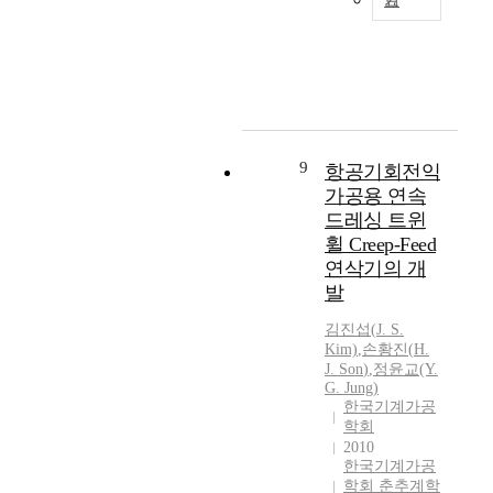
기
W
h
e
n
i
m
p
e
9
항공기회전익
l
가공용 연속
l
드레싱 트윈
e
휠 Creep-Feed
r
연삭기의 개
m
발
a
c
김진섭(
J.
S.
h
Kim)
,
손황진
(
H.
i
J.
Son
)
,
정윤교(Y.
n
G. Jung)
i
한국기계가공
학회
n
2010
g
한국기계가공
n
학회 춘추계학
e