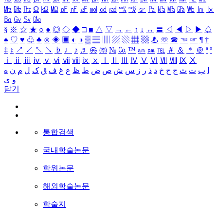
㎒
㎓
㎔
Ω
㏀
㏁
㎊
㎋
㎌
㏖
㏅
㎭
㎮
㎯
㏛
㎩
㎪
㎫
㎬
㏝
㏐
㏓
㏃
㏉
㏜
㏆
§
※
☆
★
○
●
◎
◇
◆
□
■
△
▽
→
←
↑
↓
↔
〓
◁
◀
▷
▶
♤
♠
♡
♥
♧
♣
⊙
◈
▣
◐
◑
▒
▤
▥
▨
▧
▦
▩
♨
☏
☎
☜
☞
¶
†
‡
↕
↗
↙
↖
↘
♭
♩
♪
♬
㉿
㈜
№
㏇
™
㏂
㏘
℡
＃
＆
＊
＠
ª
º
ⅰ
ⅱ
ⅲ
ⅳ
ⅴ
ⅵ
ⅶ
ⅷ
ⅸ
ⅹ
Ⅰ
Ⅱ
Ⅲ
Ⅳ
Ⅴ
Ⅵ
Ⅶ
Ⅷ
Ⅸ
Ⅹ
ا
ب
ت
ث
ج
ح
خ
د
ذ
ر
ز
س
ش
ص
ض
ط
ظ
ع
غ
ف
ق
ک
ل
م
ن
ه
و
ی
닫기
통합검색
국내학술논문
학위논문
해외학술논문
학술지