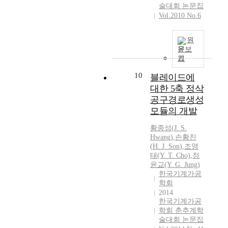
술대회 논문집
e
Vol.2010 No.6
d
s
원
t
문보
o
기
b
e
10
블레이드에
m
대한 5축 정삭
a
공구경로생성
c
모듈의 개발
h
i
황종성(
J.
S.
n
Hwang)
,
손황진
e
(
H.
J.
Son
)
,
조영
d
태(Y. T. Cho)
,
정
o
윤교(Y. G. Jung)
v
한국기계가공
학회
e
2014
r
한국기계가공
a
학회 춘추계학
l
술대회 논문집
e