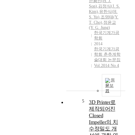
손황진
(
H.
J.
Son
)
,
김정식(
J.
S.
Kim)
,
유한식(
H.
S. Yu)
,
조영태(Y.
T. Cho)
,
정윤교
(Y. G. Jung)
한국기계가공
학회
2014
한국기계가공
학회 춘추계학
술대회 논문집
Vol.2014 No.4
원
문보
기
5
3D Printer로
제작되어진
Closed
Impeller의 치
수정밀도 개