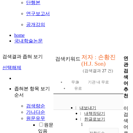
단행본
연구보고서
공개강의
home
국내학술논문
저자 : 손황진
검색결과 좁혀 보기
연
검색키워드
(H.J. Son)
관
선택해제
검
(검색결과
27
건)
색
무료
기관 내 무료
어
좁혀본 항목 보기
유료
추
순서
천
검색량순
이
내보내기
가나다순
내책장담기
검
원문유무
한글로보기
색
1
원문
어
있음