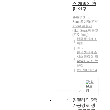
스 개발에 관
한 연구
손현경(
H.
K.
Son
)
,
윤여명(Y.M.
Yoon)
,
손황진
(
H.J.
Son
)
,
정윤교
(Y.K. Jung)
한국생산제조
학회
2012
한국생산제조
시스템학회 학
술발표대회 논
문집
Vol.2012 No.4
원
문보
기
7
임펠러의 5축
가공경로 생