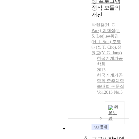
성 프로그램
정삭 모듈의
개선
박현철(
H.
C.
Park)
,
이재성(
J.
S. Lee)
,
손황진
(
H.
J.
Son
)
,
조영
태(Y. T. Cho)
,
정
윤교(Y. G. Jung)
한국기계가공
학회
2013
한국기계가공
학회 춘추계학
술대회 논문집
Vol.2013 No.5
원
문보
기
8