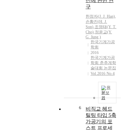
선에 관한 연
구
한점자(
J.
J.
Han)
,
손황진
(
H.
J.
Son
)
,
조영태(Y. T.
Cho)
,
정윤교(Y.
G. Jung )
한국기계가공
학회
2016
한국기계가공
학회 춘추계학
술대회 논문집
Vol.2016 No.4
원
문보
기
6
비직교 헤드
틸팅 타입 5축
가공기의 포
스트 프로세