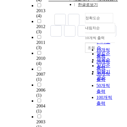
어
p
른
o
.
한글로보기
서
색
떤
m
고
n
일
2013
사
채
영
e
령
f
(4)
반
용
적
향
정확도순
n
화
u
적
된
이
을
t
와
c
2012
으
내림차순
리
며
미
o
정확도
저
i
(3)
로
토
부
치
f
순
출
a
10개씩 출력
정
내림차순
르
드
는
t
인기도
산
n
2011
책
넬
러
가
h
(3)
순
으
i
조회
10개씩
의
로
운
?
e
로
d
연도순
출력
성
형
선
i
2010
인
e
제목순
과
20개씩
식
율
둘
(4)
n
하
a
저자순
를
출력
을
을
째
t
여
w
발행기
평
30개씩
수
특
2007
,
e
사
a
관순
가
(1)
출력
용
징
도
r
회
s
하
하
으
50개씩
덕
n
구
e
는
2006
여
로
출력
과
e
조
d
(1)
데
순
많
와
100개씩
t
가
u
있
수
은
연
출력
a
급
c
2004
어
기
피
계
n
변
a
(1)
활
악
아
한
d
하
t
용
형
노
그
w
고
i
2003
되
식
곡
림
e
(1)
있
o