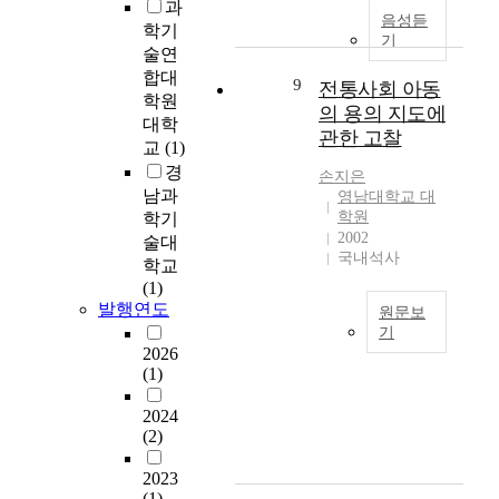
욱
과
목
는
을
,
음성듣
크
학기
적
바
뿐
기
도
다
술연
은
로
만
덕
고
합대
지
9
크
아
전통사회 아동
과
할
학원
방
시
니
와
의 용의 지도에
수
대학
자
대
라
연
관한 고찰
있
교
(1)
치
의
2
계
다
단
경
기
0
한
손지은
.
체
남과
악
세
영남대학교 대
그
최
에
학원
학기
음
기
림
근
서
2002
악
현
술대
책
가
국내석사
시
형
대
학교
활
구
행
식
음
(1)
용
구
하
들
악
발행연도
사
원문보
조
는
중
의
회
기
의
규
에
길
2026
정
변
I
제
(1)
서
을
서
화
n
정
콘
열
학
로
o
책
2024
체
어
습
인
u
(2)
의
르
놓
이
해
r
성
토
은
초
서
c
2023
과
형
작
등
1
o
(1)