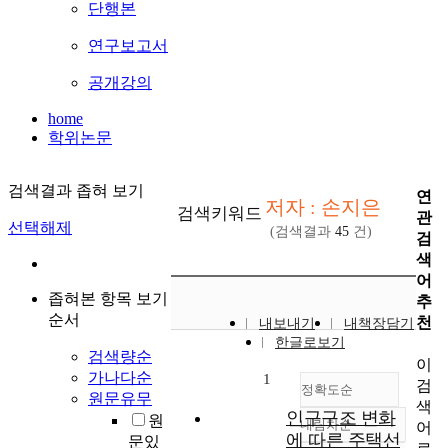
단행본
연구보고서
공개강의
home
학위논문
검색결과 좁혀 보기
연
저자 : 손지은
검색키워드
관
선택해제
(검색결과
45
건)
검
색
어
좁혀본 항목 보기
추
순서
천
내보내기
내책장담기
한글로보기
검색량순
이
가나다순
1
검
정확도순
원문유무
색
인구구조 변화
원
내림차순
어
정확도
에 따른 주택선
문있