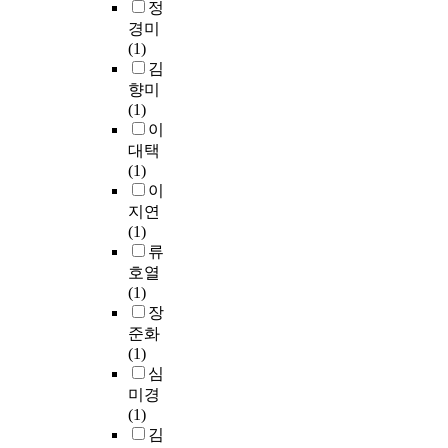
을
러
장
정
e
접
c
적
만
나
애
경미
d
적
o
자
드
실
학
(1)
t
인
u
료
는
내
생
김
h
영
r
에
기
악
의
e
향미
향
t
근
법
작
학
r
(1)
을
e
거
을
품
교
a
이
주
s
한
채
들
생
n
대택
고
y
관
택
은
활
g
(1)
받
w
점
하
다
만
e
이
으
a
으
여
른
족
o
지연
며
s
로
바
곡
도
f
(1)
인
t
구
로
들
에
a
류
구
h
별
크
에
어
c
호열
구
e
할
음
비
떤
t
(1)
조
c
수
악
해
영
i
장
는
u
있
형
유
향
v
지
r
준화
다
식
난
을
i
속
r
(1)
.
중
히
미
t
적
i
심
객
대
적
치
i
으
c
미경
관
표
다
는
e
로
u
(1)
적
적
.
가
s
변
l
김
자
특
그
?
a