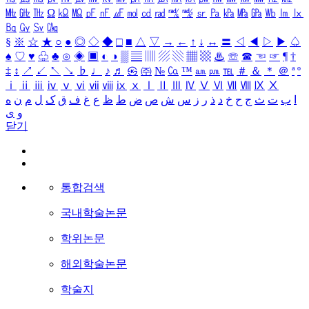
㎒
㎓
㎔
Ω
㏀
㏁
㎊
㎋
㎌
㏖
㏅
㎭
㎮
㎯
㏛
㎩
㎪
㎫
㎬
㏝
㏐
㏓
㏃
㏉
㏜
㏆
§
※
☆
★
○
●
◎
◇
◆
□
■
△
▽
→
←
↑
↓
↔
〓
◁
◀
▷
▶
♤
♠
♡
♥
♧
♣
⊙
◈
▣
◐
◑
▒
▤
▥
▨
▧
▦
▩
♨
☏
☎
☜
☞
¶
†
‡
↕
↗
↙
↖
↘
♭
♩
♪
♬
㉿
㈜
№
㏇
™
㏂
㏘
℡
＃
＆
＊
＠
ª
º
ⅰ
ⅱ
ⅲ
ⅳ
ⅴ
ⅵ
ⅶ
ⅷ
ⅸ
ⅹ
Ⅰ
Ⅱ
Ⅲ
Ⅳ
Ⅴ
Ⅵ
Ⅶ
Ⅷ
Ⅸ
Ⅹ
ا
ب
ت
ث
ج
ح
خ
د
ذ
ر
ز
س
ش
ص
ض
ط
ظ
ع
غ
ف
ق
ک
ل
م
ن
ه
و
ی
닫기
통합검색
국내학술논문
학위논문
해외학술논문
학술지