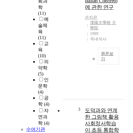
Italian Concerto
회과
는
에 관한 연구
학
데
(11)
없
손지은
예
어
漢陽大學校 大
술체
서
學院
육
는
1999
(11)
국내석사
안
교
될
육
필
원문보
(10)
수
기
의
적
음
약학
인
악
(5)
재
사
인
화
에
문학
이
있
(4)
다
어
공
.
서
학
(4)
주
바
3
도덕과와 연계
자
택
로
한 그림책 활용
산
연과
크
업
학
(4)
사회정서학습
시
은
수여기관
이 초등 통합학
대