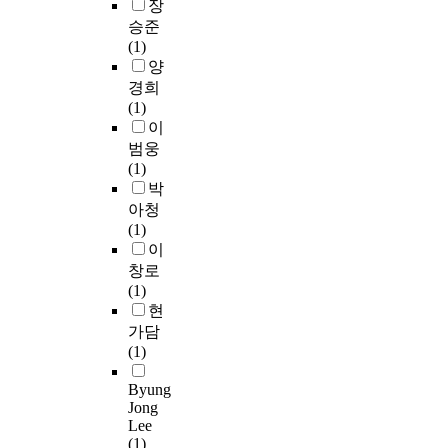
상
c
장
을
i
능
로
d
으
a
승준
조
d
률
한
i
로
t
(1)
사
n
성
콘
e
선
i
양
하
'
,
체
2
정
o
경희
고
t
효
르
곡
하
n
(1)
올
p
율
토
이
였
.
이
바
e
성
그
있
다
R
범웅
른
r
,
로
다
.
e
(1)
주
f
목
쏘
.
실
c
박
택
o
표
,
본
험
o
공
r
아청
달
독
논
집
m
급
m
(1)
성
주
문
단
m
과
c
이
도
악
에
과
e
주
o
창로
등
기
서
통
n
택
u
(1)
을
와
는
제
d
활
r
현
중
중
인
집
e
성
t
가담
심
주
상
단
r
화
e
(1)
으
를
주
은
s
를
s
로
위
의
각
y
위
y
Byung
규
한
음
각
s
Jong
해
w
제
s
악
장
t
Lee
설
a
의
o
과
애
(1)
e
문
s