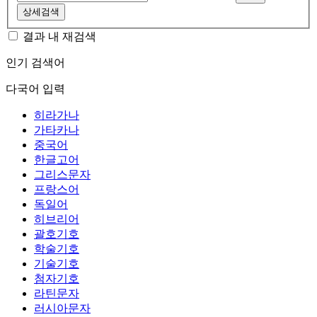
상세검색
결과 내 재검색
인기 검색어
다국어 입력
히라가나
가타카나
중국어
한글고어
그리스문자
프랑스어
독일어
히브리어
괄호기호
학술기호
기술기호
첨자기호
라틴문자
러시아문자