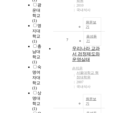
학원
과
작
떠
광
.
2010
대
곡
한
운대
국내석사
우
등
가
지
리
학교
한
드
알
나
(1)
원문보
위
뷔
아
라
명
기
치
시
보
와
지대
에
는
는
같
학교
음성듣
서
인
데
7
이
(1)
기
게
상
목
인
충
우리나라 교과
되
주
적
구
남대
서 검정제도와
어
의
이
구
학교
독
음
운영실태
있
조
(1)
립
악
다
의
숙
손지은
된
의
.
변
명여
서울대학교 행
기
대
이
화
자대
정대학원
악
표
러
가
2007
학교
곡
적
한
빠
국내석사
(1)
의
인
연
른
상
발
작
구
경
명대
전
곡
원문보
목
우
학교
기
을
가
적
에
(1)
가
로
을
는