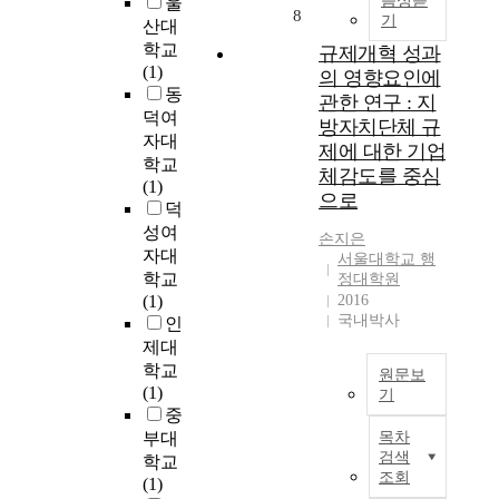
음성듣
울
져
서
달
이
8
기
산대
왔
1
성
러
학교
다
9
규제개혁 성과
하
한
(1)
.
세
기
의 영향요인에
환
동
여
기
위
관한 연구 : 지
경
러
와
덕여
해
방자치단체 규
변
가
2
자대
설
화
제에 대한 기업
지
0
정
학교
에
체감도를 중심
다
세
한
(1)
대
으로
양
기
연
덕
응
한
를
구
성여
하
손지은
형
이
문
자대
는
서울대학교 행
식
어
제
학교
정대학원
주
의
주
는
(1)
2016
택
기
는
다
국내박사
인
공
악
중
음
제대
급
곡
요
과
학교
의
원문보
이
한
같
(1)
중
기
성
역
다
중
요
이
립
할
.
성
부대
목차
연
하
을
검색
이
학교
구
게
하
첫
조회
더
(1)
의
되
였
째