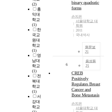
의
binary quadratic
공
(2)
일
대
사
급
forms
홍
컫
한
회
은
익대
는
반
정
손지은
장
학교
다
발
서
서울대학교 대
기
(1)
.
로
역
학원
간
한
이
시
2011
량
이
국교
국내석사
시
작
과
소
원대
기
된
학
요
에
프
학교
교
되
원문보
들
랑
(1)
생
기
고
어
스
영
활
수
와
의
남대
만
음성듣
요
6
서
대
족
학교
기
에
기
표
도
(1)
빠
CREB
악
적
에
전
르
Positively
음
이
미
북대
게
Regulates Breast
악
라
치
학교
부
Cancer and
은
고
는
(1)
응
Bone Metastasis
성
할
영
서
할
악
수
향
강대
수
손지은
음
있
이
학교
없
서울대학교 대
악
는
어
(1)
다