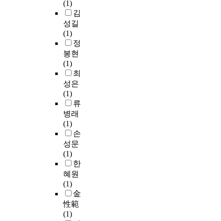
축
(1)
대
e
통
m
현
i
건
김
에
p
합
e
재
a
수
성길
나
i
학
n
점
n
,
(1)
타
e
급
t
유
i
규
정
난
´
에
,
형
t
제
봉현
콘
c
배
e
태
s
개
(1)
체
e
치
-
및
e
혁
최
르
와
된
c
미
l
을
토
P
성은
3
o
래
f
통
의
r
(1)
-
m
에
.
한
전
e
류
4
m
거
S
정
형
m
병래
학
e
주
o
부
은
i
(1)
년
r
하
t
의
합
e
손
학
c
기
h
비
주
`
생
성문
e
를
e
용
의
r
3
(1)
,
원
m
절
대
e
0
한
a
하
a
감
립
R
명
혜원
n
는
n
정
진
h
을
(1)
d
주
w
도
행
a
연
金
e
택
h
와
을
p
구
d
性範
유
o
같
기
s
대
u
(1)
형
d
은
초
o