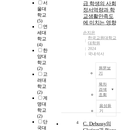
국
서
급 학생의 사회
에
가
울대
정서역량과 학
는
경
학교
교생활만족도
1
제
(5)
에 미치는 영향
6
의
연
세
중
세대
손지은
기
요
한국교원대학교
학교
말
한
대학원
(4)
경
일
2024
한
부
부
국내석사
양대
터
이
학교
1
고
(2)
원문보
8
,
기
고
세
주
려대
기
본
택
목차
중
학교
연
경
검색
기
(2)
구
기
조회
까
계
는
의
지
명대
도
변
음성듣
즉
덕
학교
기
동
,
과
(2)
은
1
와
단
4
C. Debussy의
국
6
연
국대
가