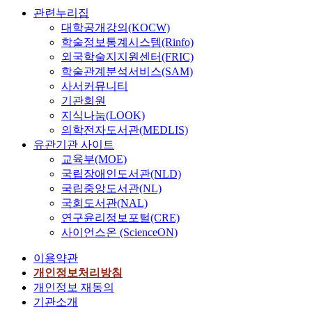
독
뷔
급
e
주
n
관련누리집
질
주
시
이
s
택
o
대학공개강의(KOCW)
(
군
의
다
u
유
e
학술정보통계시스템(Rinfo)
q
이
작
.
s
형
d
u
외국학술지지원센터(FRIC)
없
품
실
e
및
u
a
학술관계분석서비스(SAM)
는
,
험
d
규
c
l
사서커뮤니티
중
P
집
t
모
a
i
기관회원
주
r
단
o
에
t
t
를
e
지식나눔(LOOK)
에
p
대
i
y
위
m
의학전자도서관(MEDLIS)
는
r
한
o
)
한
i
도
유관기관 사이트
e
선
n
에
c
e
덕
교육부(MOE)
d
호
i
대
o
`
시
i
국립장애인도서관(NLD)
도
n
한
n
r
간
c
국립중앙도서관(NL)
에
L
평
c
e
에
t
국회도서관(NAL)
어
e
가
e
R
도
t
연구윤리정보포털(CRE)
떠
e
를
r
h
덕
h
한
D
사이언스온 (ScienceON)
간
t
a
과
e
영
y
과
o
p
와
r
이용약관
향
n
할
s
s
연
a
개인정보처리방침
을
a
수
i
o
계
t
개인정보 재동의
주
s
있
n
d
한
i
는
t
기관소개
다
f
i
그
n