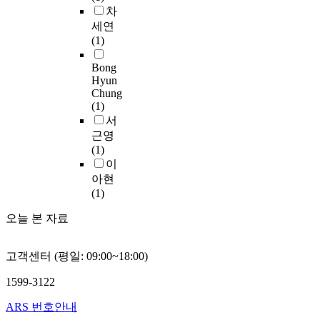
성
l
드
학
차
m
조
r
과
o
뷔
생
세연
s
사
e
를
c
시
2
(1)
a
를
g
파
o
의
명
r
실
a
악
n
음
Bong
,
e
시
r
한
Hyun
c
악
비
d
하
d
다
Chung
e
에
장
e
였
e
(1)
.
r
대
애
f
다
d
서
그
t
한
학
i
.
a
러
근영
o
이
생
n
설
s
나
(1)
로
론
1
e
문
b
이
이
발
적
3
d
조
e
러
아현
전
연
명
a
사
a
한
(1)
하
구
으
s
는
s
접
였
를
로
t
인
t
오늘 본 자료
근
으
바
이
e
구
t
법
며
탕
루
c
구
h
은
또
으
어
h
고객센터 (평일: 09:00~18:00)
조
a
규
한
로
진
n
의
t
제
독
하
1599-3122
통
i
변
h
정
주
여
합
q
화
a
책
ARS 번호안내
나
드
학
u
가
s
의