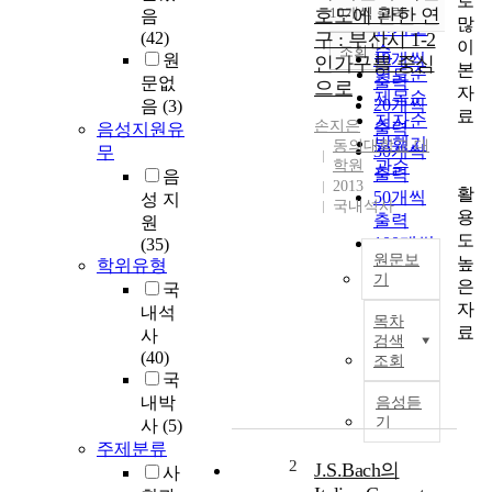
로
순
호도에 관한 연
10개씩 출력
음
내림차순
많
인기도
(42)
구 : 부산시 1-2
이
순
조회
10개씩
원
인가구를 중심
본
연도순
출력
문없
으로
자
제목순
20개씩
음
(3)
료
저자순
손지은
출력
음성지원유
발행기
동의대학교 대
30개씩
무
학원
관순
출력
음
2013
활
50개씩
성 지
국내석사
용
출력
원
도
100개씩
(35)
원문보
높
학위유형
출력
기
은
국
주
자
내석
목차
택
료
사
검색
은
(40)
조회
인
국
간
내박
음성듣
이
기
사
(5)
살
주제분류
아
2
J.S.Bach의
사
가