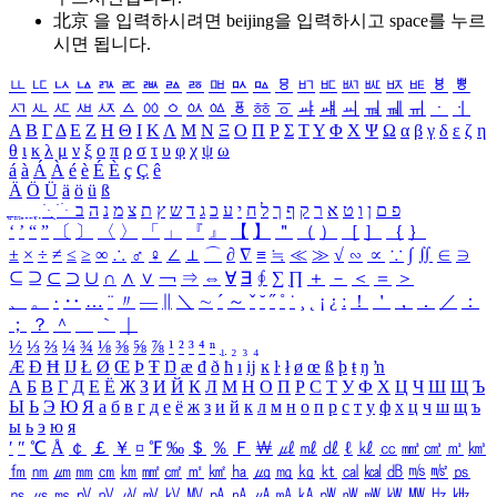
北京 을 입력하시려면
beijing
을 입력하시고 space를 누르
시면 됩니다.
ㅥ
ㅦ
ㅧ
ㅨ
ㅩ
ㅪ
ㅫ
ㅬ
ㅭ
ㅮ
ㅯ
ㅰ
ㅱ
ㅲ
ㅳ
ㅴ
ㅵ
ㅶ
ㅷ
ㅸ
ㅹ
ㅺ
ㅻ
ㅼ
ㅽ
ㅾ
ㅿ
ㆀ
ㆁ
ㆂ
ㆃ
ㆄ
ㆅ
ㆆ
ㆇ
ㆈ
ㆉ
ㆊ
ㆋ
ㆌ
ㆍ
ㆎ
Α
Β
Γ
Δ
Ε
Ζ
Η
Θ
Ι
Κ
Λ
Μ
Ν
Ξ
Ο
Π
Ρ
Σ
Τ
Υ
Φ
Χ
Ψ
Ω
α
β
γ
δ
ε
ζ
η
θ
ι
κ
λ
μ
ν
ξ
ο
π
ρ
σ
τ
υ
φ
χ
ψ
ω
á
à
Á
À
é
è
É
È
ç
Ç
ê
Ä
Ö
Ü
ä
ö
ü
ß
ְ
ֳ
ֲ
ֱ
ָ
ַ
ֵ
ֶ
ִ
ֹ
ּ
ֻ
ׂ
ׁ
ּ
ב
ה
נ
מ
צ
ת
ץ
ש
ד
ג
כ
ע
י
ח
ל
ך
ף
ק
ר
א
ט
ו
ן
ם
פ
‘
’
“
”
〔
〕
〈
〉
「
」
『
』
【
】
＂
（
）
［
］
｛
｝
±
×
÷
≠
≤
≥
∞
∴
♂
♀
∠
⊥
⌒
∂
∇
≡
≒
≪
≫
√
∽
∝
∵
∫
∬
∈
∋
⊆
⊇
⊂
⊃
∪
∩
∧
∨
￢
⇒
⇔
∀
∃
∮
∑
∏
＋
－
＜
＝
＞
、
。
·
‥
…
¨
〃
―
∥
＼
∼
´
～
ˇ
˘
˝
˚
˙
¸
˛
¡
¿
ː
！
＇
，
．
／
：
；
？
＾
＿
｀
｜
½
⅓
⅔
¼
¾
⅛
⅜
⅝
⅞
¹
²
³
⁴
ⁿ
₁
₂
₃
₄
Æ
Ð
Ħ
Ĳ
Ł
Ø
Œ
Þ
Ŧ
Ŋ
æ
đ
ð
ħ
ı
ĳ
ĸ
ŀ
ł
ø
œ
ß
þ
ŧ
ŋ
ŉ
А
Б
В
Г
Д
Е
Ё
Ж
З
И
Й
К
Л
М
Н
О
П
Р
С
Т
У
Ф
Х
Ц
Ч
Ш
Щ
Ъ
Ы
Ь
Э
Ю
Я
а
б
в
г
д
е
ё
ж
з
и
й
к
л
м
н
о
п
р
с
т
у
ф
х
ц
ч
ш
щ
ъ
ы
ь
э
ю
я
′
″
℃
Å
￠
￡
￥
¤
℉
‰
＄
％
Ｆ
￦
㎕
㎖
㎗
ℓ
㎘
㏄
㎣
㎤
㎥
㎦
㎙
㎚
㎛
㎜
㎝
㎞
㎟
㎠
㎡
㎢
㏊
㎍
㎎
㎏
㏏
㎈
㎉
㏈
㎧
㎨
㎰
㎱
㎲
㎳
㎴
㎵
㎶
㎷
㎸
㎹
㎀
㎁
㎂
㎃
㎄
㎺
㎻
㎽
㎾
㎿
㎐
㎑