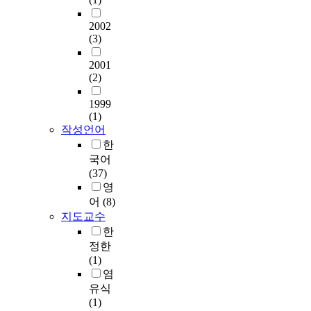
는
으
과
책
b
으
n
접
로
성
활
t
2002
며
a
근
이
악
용
(3)
e
,
l
방
입
곡
사
c
초
i
법
시
,
2001
회
h
혼
d
은
(2)
켰
관
정
n
연
e
크
으
현
서
o
령
o
게
1999
며
악
학
l
상
l
(1)
객
독
곡
습
o
승
o
작성언어
관
립
,
이
g
등
g
한
적
된
실
초
i
의
y
자
국어
여
내
등
e
사
,
료
(37)
러
악
통
s
회
p
를
영
악
곡
합
h
구
r
기
어
(8)
장
을
학
a
조
a
초
지도교수
을
작
급
s
변
c
로
결
곡
한
장
e
화
t
한
합
하
정한
애
x
들
i
관
해
였
(1)
학
p
과
c
점
긴
다
염
생
a
직
i
과
작
.
및
유식
n
·
n
주
품
그
비
(1)
d
간
g
관