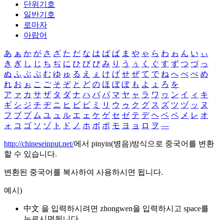
단위기호
일반기호
로마자
아랍어
あ
ぁ
か
が
さ
ざ
た
だ
な
は
ば
ぱ
ま
や
ゃ
ら
わ
ゎ
ん
い
ぃ
き
ぎ
し
じ
ち
ぢ
に
ひ
び
ぴ
み
り
う
ぅ
く
ぐ
す
ず
つ
づ
っ
ぬ
ふ
ぶ
ぷ
む
ゆ
ゅ
る
え
ぇ
け
げ
せ
ぜ
て
で
ね
へ
べ
ぺ
め
れ
お
ぉ
こ
ご
そ
ぞ
と
ど
の
ほ
ぼ
ぽ
も
よ
ょ
ろ
を
ア
ァ
カ
サ
ザ
タ
ダ
ナ
ハ
バ
パ
マ
ヤ
ャ
ラ
ワ
ヮ
ン
イ
ィ
キ
ギ
シ
ジ
チ
ヂ
ニ
ヒ
ビ
ピ
ミ
リ
ウ
ゥ
ク
グ
ス
ズ
ツ
ヅ
ッ
ヌ
フ
ブ
プ
ム
ユ
ュ
ル
エ
ェ
ケ
ゲ
セ
ゼ
テ
デ
ヘ
ベ
ペ
メ
レ
オ
ォ
コ
ゴ
ソ
ゾ
ト
ド
ノ
ホ
ボ
ポ
モ
ヨ
ョ
ロ
ヲ
―
http://chineseinput.net/
에서 pinyin(병음)방식으로 중국어를 변환
할 수 있습니다.
변환된 중국어를 복사하여 사용하시면 됩니다.
예시)
中文 을 입력하시려면
zhongwen
을 입력하시고 space를
누르시면됩니다.