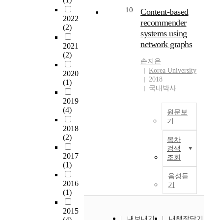
를
식
곡
통
~
n
10
Content-based
평
은
가
합
2
v
2022
recommender
가
르
이
학
(2)
인
e
하
systems using
네
다
급
중
n
여
network graphs
상
.
장
2021
심
t
이
스
드
애
(2)
의
i
론
손지은
말
뷔
학
가
o
Korea University
적
기
시
2020
생
구
n
2018
및
(1)
의
의
및
가
a
국내박사
정
복
음
비
지
l
책
2019
합
악
장
속
s
(4)
적
창
에
원문보
애
적
o
시
기
양
서
학
으
c
2018
사
식
는
생
T
로
i
(2)
점
목차
과
프
의
h
늘
e
검색
을
바
랑
사
e
어
t
2017
조회
도
로
스
회
d
(1)
나
y
출
크
적
정
e
고
t
음성듣
하
a
인
서
v
2016
있
h
기
는
r
섬
역
(1)
e
고
a
것
i
세
량
l
,
t
이
a
함
2015
에
o
빠
C
다
내보내기
내책장담기
(4)
에
과