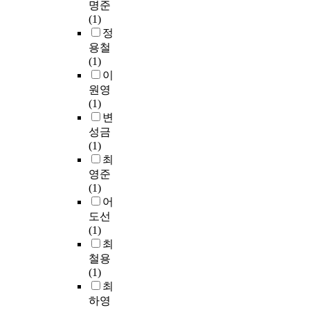
화
u
명준
료
징
의
n
하
m
(1)
를
들
실
이
d
고
a
정
기
을
내
와
i
있
n
용철
준
총
악
같
t
다
d
(1)
으
망
작
은
e
.
w
이
로
라
품
연
m
본
a
원영
한
한
중
구
s
연
s
(1)
연
형
C
문
s
구
t
변
구
식
l
제
u
는
h
성금
에
으
a
를
c
선
e
(1)
서
로
r
해
h
행
l
최
는
발
i
결
a
연
i
영준
규
전
n
하
s
구
f
(1)
제
하
e
기
e
등
e
어
집
였
t
위
n
의
o
도선
행
다
곡
해
t
문
f
(1)
건
.
은
본
e
헌
C
최
수
P
연
r
연
o
,
철용
바
e
구
t
구
n
규
(1)
로
t
는
a
와
f
제
최
크
i
초
i
함
u
감
하영
시
t
등
n
께
c