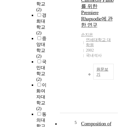
Clarinet과 Piano
0
계
학교
경
를 위한
0
한
(2)
제
Premiere
년
그
경
를
Rhapsodie에 관
부
림
희대
변
한 연구
터
책
학교
동
1
활
(2)
시
손지은
7
용
중
키
연세대학교 대
5
사
앙대
는
학원
0
회
중
학교
2002
년
정
국내석사
요
(2)
까
서
한
국
지
학
요
민대
원문보
의
습
인
학교
기
유
이
이
(2)
럽
독
초
다
이
음
일
등
.
화여
악
낭
통
주
자대
양
만
합
택
학교
식
주
학
의
(2)
의
의
급
생
동
시
음
학
산
의대
기
악
생
5
Composition of
과
학교
를
에