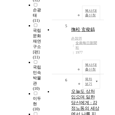
손광
복사/대
태
출신청
(11)
5
撫松 玄俊鎬
국립
문화
손정연
재연
全南每日新聞
구소
社
[편]
1977
(11)
복사/대
국립
출신청
민속
박물
목차
6
관
보기
(10)
오늘도 상처
입으며 일한
이두
당신에게 : 감
현
정노동의 세상
(10)
에서 나를 지