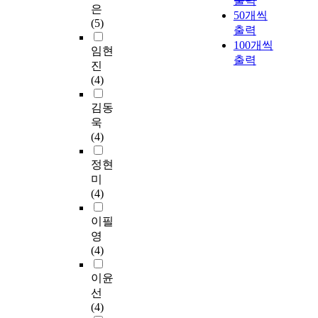
출력
은
50개씩
(5)
출력
100개씩
임현
출력
진
(4)
김동
욱
(4)
정현
미
(4)
이필
영
(4)
이윤
선
(4)