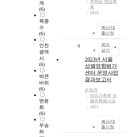
주현씨 영암종
계
종
(6)
2019
목종
수
복사/대
(6)
출신청
목차
인천
8
보기
광역
시
2023년 서울
(6)
성별영향평가
센터 운영사업
박큰
결과보고서
바위
(6)
손정연
여성가족부 성
변윤
별영향평가과
희
2023
(6)
복사/대
우승
출신청
하