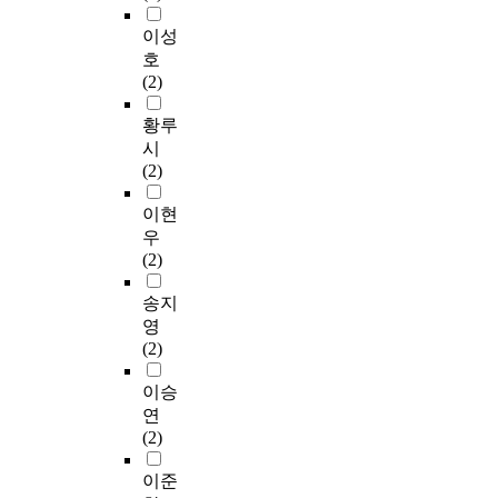
이성
호
(2)
황루
시
(2)
이현
우
(2)
송지
영
(2)
이승
연
(2)
이준