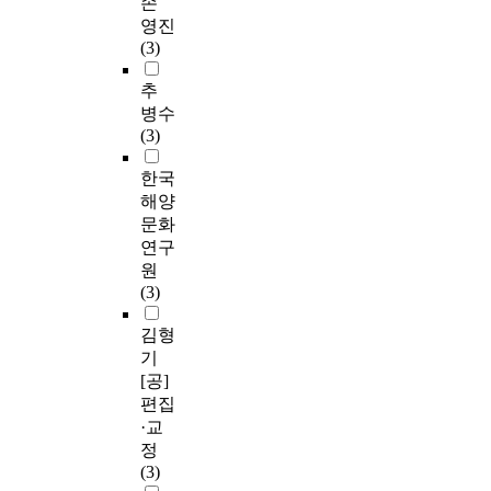
손
영진
(3)
추
병수
(3)
한국
해양
문화
연구
원
(3)
김형
기
[공]
편집
·교
정
(3)