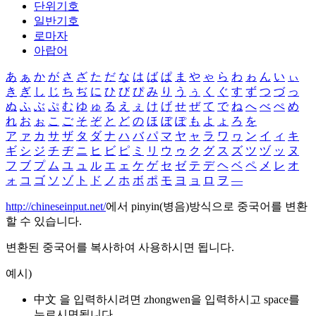
단위기호
일반기호
로마자
아랍어
あ
ぁ
か
が
さ
ざ
た
だ
な
は
ば
ぱ
ま
や
ゃ
ら
わ
ゎ
ん
い
ぃ
き
ぎ
し
じ
ち
ぢ
に
ひ
び
ぴ
み
り
う
ぅ
く
ぐ
す
ず
つ
づ
っ
ぬ
ふ
ぶ
ぷ
む
ゆ
ゅ
る
え
ぇ
け
げ
せ
ぜ
て
で
ね
へ
べ
ぺ
め
れ
お
ぉ
こ
ご
そ
ぞ
と
ど
の
ほ
ぼ
ぽ
も
よ
ょ
ろ
を
ア
ァ
カ
サ
ザ
タ
ダ
ナ
ハ
バ
パ
マ
ヤ
ャ
ラ
ワ
ヮ
ン
イ
ィ
キ
ギ
シ
ジ
チ
ヂ
ニ
ヒ
ビ
ピ
ミ
リ
ウ
ゥ
ク
グ
ス
ズ
ツ
ヅ
ッ
ヌ
フ
ブ
プ
ム
ユ
ュ
ル
エ
ェ
ケ
ゲ
セ
ゼ
テ
デ
ヘ
ベ
ペ
メ
レ
オ
ォ
コ
ゴ
ソ
ゾ
ト
ド
ノ
ホ
ボ
ポ
モ
ヨ
ョ
ロ
ヲ
―
http://chineseinput.net/
에서 pinyin(병음)방식으로 중국어를 변환
할 수 있습니다.
변환된 중국어를 복사하여 사용하시면 됩니다.
예시)
中文 을 입력하시려면
zhongwen
을 입력하시고 space를
누르시면됩니다.