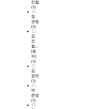
진철
(3)
정
관영
(3)
김
진
철...
[등
저]
(3)
김
정연
(3)
박
준영
(3)