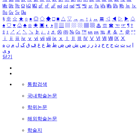
㎒
㎓
㎔
Ω
㏀
㏁
㎊
㎋
㎌
㏖
㏅
㎭
㎮
㎯
㏛
㎩
㎪
㎫
㎬
㏝
㏐
㏓
㏃
㏉
㏜
㏆
§
※
☆
★
○
●
◎
◇
◆
□
■
△
▽
→
←
↑
↓
↔
〓
◁
◀
▷
▶
♤
♠
♡
♥
♧
♣
⊙
◈
▣
◐
◑
▒
▤
▥
▨
▧
▦
▩
♨
☏
☎
☜
☞
¶
†
‡
↕
↗
↙
↖
↘
♭
♩
♪
♬
㉿
㈜
№
㏇
™
㏂
㏘
℡
＃
＆
＊
＠
ª
º
ⅰ
ⅱ
ⅲ
ⅳ
ⅴ
ⅵ
ⅶ
ⅷ
ⅸ
ⅹ
Ⅰ
Ⅱ
Ⅲ
Ⅳ
Ⅴ
Ⅵ
Ⅶ
Ⅷ
Ⅸ
Ⅹ
ا
ب
ت
ث
ج
ح
خ
د
ذ
ر
ز
س
ش
ص
ض
ط
ظ
ع
غ
ف
ق
ک
ل
م
ن
ه
و
ی
닫기
통합검색
국내학술논문
학위논문
해외학술논문
학술지