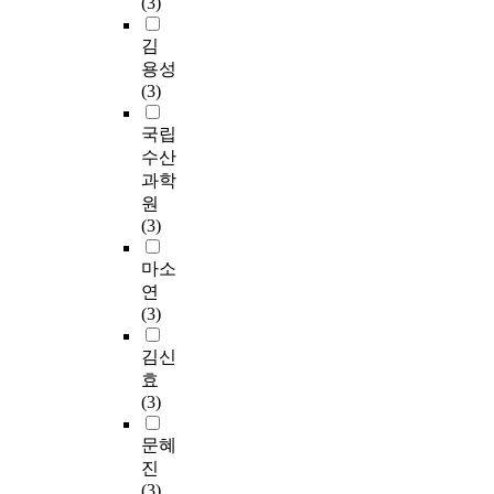
(3)
김
용성
(3)
국립
수산
과학
원
(3)
마소
연
(3)
김신
효
(3)
문혜
진
(3)