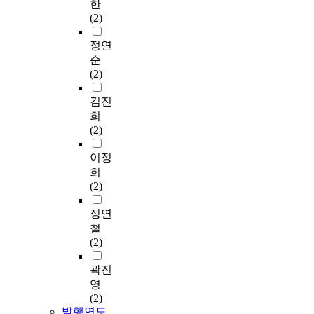
한
(2)
정연
순
(2)
김진
희
(2)
이정
희
(2)
정연
철
(2)
곽진
영
(2)
발행연도