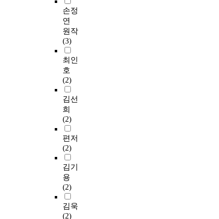
손정
연
원작
(3)
최인
호
(2)
김선
희
(2)
편저
(2)
김기
용
(2)
김욱
(2)