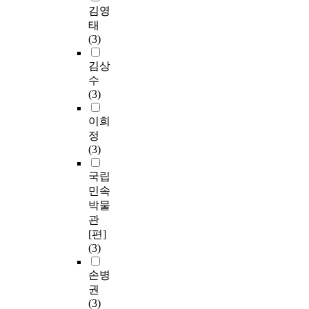
김영
태
(3)
김상
수
(3)
이희
정
(3)
국립
민속
박물
관
[편]
(3)
손병
권
(3)