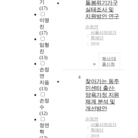
기
돌봄위기가구
(17)
실태조사 및
지원방안 연구
이명
진
손정연
(17)
서울시여성가
족재단
2019
임형
진
(13)
복사/대
출신청
손정
연
4
찾아가는 동주
지음
민센터 출산·
(13)
양육가정 지원
손정
체계 분석 및
수
개선방안
(12)
손정연
서울시여성가
정연
족재단
학
2019
(12)