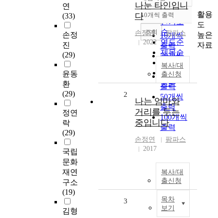
정확도
나눈 타인입니
연
순
활용
다
10개씩 출력
(33)
내림차순
인기도
도
순
조회
손정연
팜파스
높은
손정
10개씩
연도순
2022
자료
진
출력
제목순
(29)
20개씩
저자순
출력
복사/대
발행기
윤동
출신청
30개씩
관순
환
출력
(29)
2
50개씩
나는 엄마와
출력
거리를 두는
정연
100개씩
중입니다
락
출력
(29)
손정연
팜파스
2017
국립
문화
재연
복사/대
출신청
구소
(19)
목차
3
보기
김형