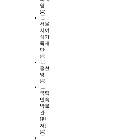
영
(4)
서울
시여
성가
족재
단
(4)
홍현
영
(4)
국립
민속
박물
관
[편
저]
(4)