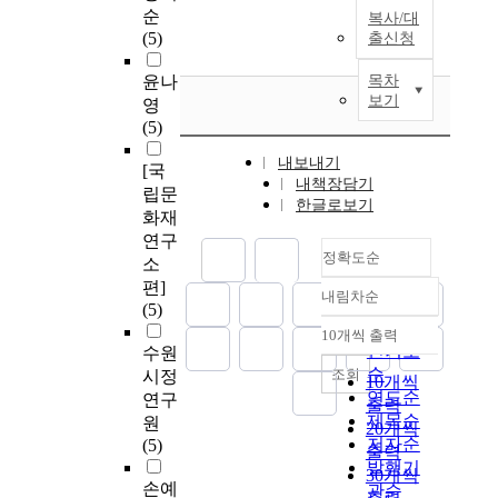
순
복사/대
(5)
출신청
윤나
목차
보기
영
(5)
내보내기
[국
내책장담기
립문
한글로보기
화재
연구
정확도순
소
편]
내림차순
정확도
(5)
순
10개씩 출력
내림차순
인기도
수원
순
조회
시정
10개씩
연도순
연구
출력
제목순
원
20개씩
저자순
(5)
출력
발행기
30개씩
손예
관순