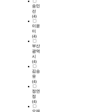
송민
선
(4)
이윤
미
(4)
부산
광역
시
(4)
김승
유
(4)
정연
정
(4)
오재