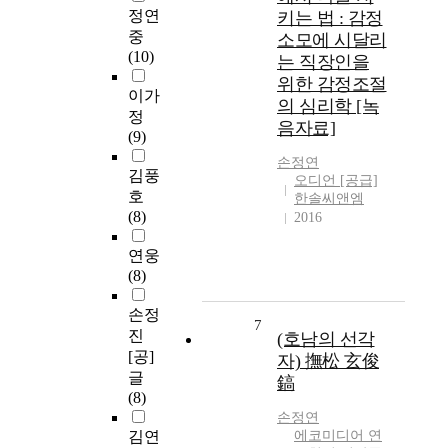
정연
키는 법 : 감정
중
소모에 시달리
(10)
는 직장인을
위한 감정조절
이가
의 심리학 [녹
정
음자료]
(9)
손정연
김풍
오디언 [공급]
호
한솔씨앤엠
(8)
2016
연웅
(8)
손정
7
진
(호남의 선각
[공]
자) 撫松 玄俊
글
鎬
(8)
손정연
김연
에코미디어 연