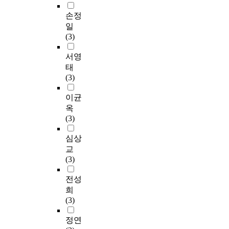
손정
일
(3)
서영
태
(3)
이균
옥
(3)
심상
교
(3)
전성
희
(3)
정연