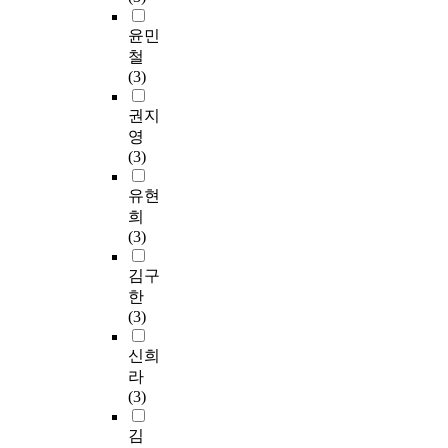
윤민
철
(3)
권지
영
(3)
유현
희
(3)
김구
한
(3)
신희
라
(3)
김