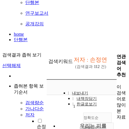
단행본
연구보고서
공개강의
home
단행본
검색결과 좁혀 보기
연관
저자 : 손정연
검색키워드
검색
선택해제
(검색결과
112
건)
어
추천
좁혀본 항목 보
이
기순서
검색
내보내기
어로
내책장담기
검색량순
한글로보기
많이
1
가나다순
본
저자
자료
정확도순
우리는 피를
손정
내림차순