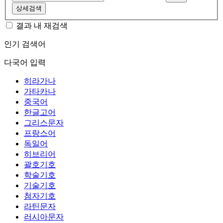
상세검색
결과 내 재검색
인기 검색어
다국어 입력
히라가나
가타카나
중국어
한글고어
그리스문자
프랑스어
독일어
히브리어
괄호기호
학술기호
기술기호
첨자기호
라틴문자
러시아문자