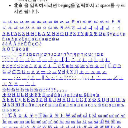
北京 을 입력하시려면
beijing
을 입력하시고 space를 누르
시면 됩니다.
ㅥ
ㅦ
ㅧ
ㅨ
ㅩ
ㅪ
ㅫ
ㅬ
ㅭ
ㅮ
ㅯ
ㅰ
ㅱ
ㅲ
ㅳ
ㅴ
ㅵ
ㅶ
ㅷ
ㅸ
ㅹ
ㅺ
ㅻ
ㅼ
ㅽ
ㅾ
ㅿ
ㆀ
ㆁ
ㆂ
ㆃ
ㆄ
ㆅ
ㆆ
ㆇ
ㆈ
ㆉ
ㆊ
ㆋ
ㆌ
ㆍ
ㆎ
Α
Β
Γ
Δ
Ε
Ζ
Η
Θ
Ι
Κ
Λ
Μ
Ν
Ξ
Ο
Π
Ρ
Σ
Τ
Υ
Φ
Χ
Ψ
Ω
α
β
γ
δ
ε
ζ
η
θ
ι
κ
λ
μ
ν
ξ
ο
π
ρ
σ
τ
υ
φ
χ
ψ
ω
á
à
Á
À
é
è
É
È
ç
Ç
ê
Ä
Ö
Ü
ä
ö
ü
ß
ְ
ֳ
ֲ
ֱ
ָ
ַ
ֵ
ֶ
ִ
ֹ
ּ
ֻ
ׂ
ׁ
ּ
ב
ה
נ
מ
צ
ת
ץ
ש
ד
ג
כ
ע
י
ח
ל
ך
ף
ק
ר
א
ט
ו
ן
ם
פ
‘
’
“
”
〔
〕
〈
〉
「
」
『
』
【
】
＂
（
）
［
］
｛
｝
±
×
÷
≠
≤
≥
∞
∴
♂
♀
∠
⊥
⌒
∂
∇
≡
≒
≪
≫
√
∽
∝
∵
∫
∬
∈
∋
⊆
⊇
⊂
⊃
∪
∩
∧
∨
￢
⇒
⇔
∀
∃
∮
∑
∏
＋
－
＜
＝
＞
、
。
·
‥
…
¨
〃
―
∥
＼
∼
´
～
ˇ
˘
˝
˚
˙
¸
˛
¡
¿
ː
！
＇
，
．
／
：
；
？
＾
＿
｀
｜
½
⅓
⅔
¼
¾
⅛
⅜
⅝
⅞
¹
²
³
⁴
ⁿ
₁
₂
₃
₄
Æ
Ð
Ħ
Ĳ
Ł
Ø
Œ
Þ
Ŧ
Ŋ
æ
đ
ð
ħ
ı
ĳ
ĸ
ŀ
ł
ø
œ
ß
þ
ŧ
ŋ
ŉ
А
Б
В
Г
Д
Е
Ё
Ж
З
И
Й
К
Л
М
Н
О
П
Р
С
Т
У
Ф
Х
Ц
Ч
Ш
Щ
Ъ
Ы
Ь
Э
Ю
Я
а
б
в
г
д
е
ё
ж
з
и
й
к
л
м
н
о
п
р
с
т
у
ф
х
ц
ч
ш
щ
ъ
ы
ь
э
ю
я
′
″
℃
Å
￠
￡
￥
¤
℉
‰
＄
％
Ｆ
￦
㎕
㎖
㎗
ℓ
㎘
㏄
㎣
㎤
㎥
㎦
㎙
㎚
㎛
㎜
㎝
㎞
㎟
㎠
㎡
㎢
㏊
㎍
㎎
㎏
㏏
㎈
㎉
㏈
㎧
㎨
㎰
㎱
㎲
㎳
㎴
㎵
㎶
㎷
㎸
㎹
㎀
㎁
㎂
㎃
㎄
㎺
㎻
㎽
㎾
㎿
㎐
㎑