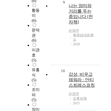
(6)
9
나는 엄마와
황동
거리를 두는
이
중입니다 [전
(6)
자책]
문덕
손정연
관
북큐브네트웍
스
(6)
2018
이관
호
(5)
유홍
10
감성, 비우고
식
채워라 : 안티
(5)
스트레스코칭
조미
손정연
라
오후의책
(5)
2015
장미