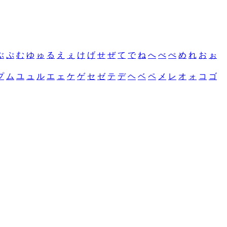
ぶ
ぷ
む
ゆ
ゅ
る
え
ぇ
け
げ
せ
ぜ
て
で
ね
へ
べ
ぺ
め
れ
お
ぉ
プ
ム
ユ
ュ
ル
エ
ェ
ケ
ゲ
セ
ゼ
テ
デ
ヘ
ベ
ペ
メ
レ
オ
ォ
コ
ゴ