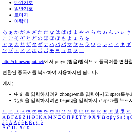
단위기호
일반기호
로마자
아랍어
あ
ぁ
か
が
さ
ざ
た
だ
な
は
ば
ぱ
ま
や
ゃ
ら
わ
ゎ
ん
い
ぃ
き
こ
ご
そ
ぞ
と
ど
の
ほ
ぼ
ぽ
も
よ
ょ
ろ
を
ア
ァ
カ
サ
ザ
タ
ダ
ナ
ハ
バ
パ
マ
ヤ
ャ
ラ
ワ
ヮ
ン
イ
ィ
キ
ギ
ソ
ゾ
ト
ド
ノ
ホ
ボ
ポ
モ
ヨ
ョ
ロ
ヲ
―
http://chineseinput.net/
에서 pinyin(병음)방식으로 중국어를 변환
변환된 중국어를 복사하여 사용하시면 됩니다.
예시)
中文 을 입력하시려면
zhongwen
을 입력하시고 space를
北京 을 입력하시려면
beijing
을 입력하시고 space를 누르
ㅥ
ㅦ
ㅧ
ㅨ
ㅩ
ㅪ
ㅫ
ㅬ
ㅭ
ㅮ
ㅯ
ㅰ
ㅱ
ㅲ
ㅳ
ㅴ
ㅵ
ㅶ
ㅷ
ㅸ
ㅹ
ㅺ
Α
Β
Γ
Δ
Ε
Ζ
Η
Θ
Ι
Κ
Λ
Μ
Ν
Ξ
Ο
Π
Ρ
Σ
Τ
Υ
Φ
Χ
Ψ
Ω
α
β
γ
δ
ε
ζ
η
á
à
Á
À
é
è
É
È
ç
Ç
ê
Ä
Ö
Ü
ä
ö
ü
ß