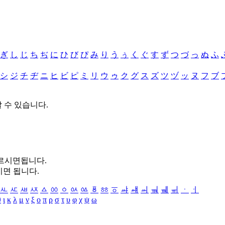
ぎ
し
じ
ち
ぢ
に
ひ
び
ぴ
み
り
う
ぅ
く
ぐ
す
ず
つ
づ
っ
ぬ
ふ
シ
ジ
チ
ヂ
ニ
ヒ
ビ
ピ
ミ
リ
ウ
ゥ
ク
グ
ス
ズ
ツ
ヅ
ッ
ヌ
フ
ブ
할 수 있습니다.
누르시면됩니다.
시면 됩니다.
ㅻ
ㅼ
ㅽ
ㅾ
ㅿ
ㆀ
ㆁ
ㆂ
ㆃ
ㆄ
ㆅ
ㆆ
ㆇ
ㆈ
ㆉ
ㆊ
ㆋ
ㆌ
ㆍ
ㆎ
θ
ι
κ
λ
μ
ν
ξ
ο
π
ρ
σ
τ
υ
φ
χ
ψ
ω