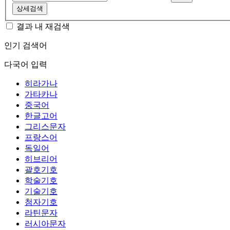
상세검색
결과 내 재검색
인기 검색어
다국어 입력
히라가나
가타카나
중국어
한글고어
그리스문자
프랑스어
독일어
히브리어
괄호기호
학술기호
기술기호
첨자기호
라틴문자
러시아문자