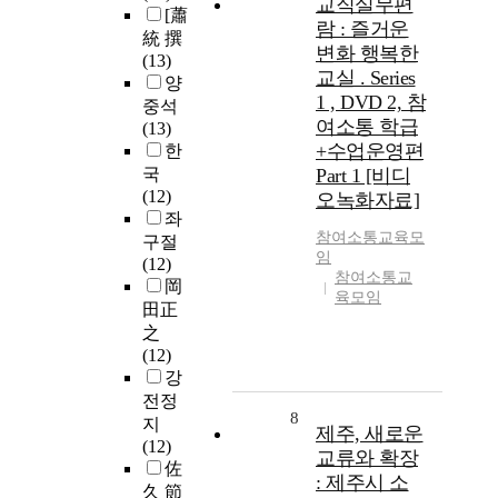
교직실무편
[蕭
람 : 즐거운
統 撰
변화 행복한
(13)
교실 . Series
양
1 , DVD 2, 참
중석
여소통 학급
(13)
+수업운영편
한
국
Part 1 [비디
(12)
오녹화자료]
좌
참여
소통
교육모
구절
임
(12)
참여소통교
岡
육모임
田正
之
(12)
강
전정
8
지
제주, 새로운
(12)
교류와 확장
佐
: 제주시 소
久 節