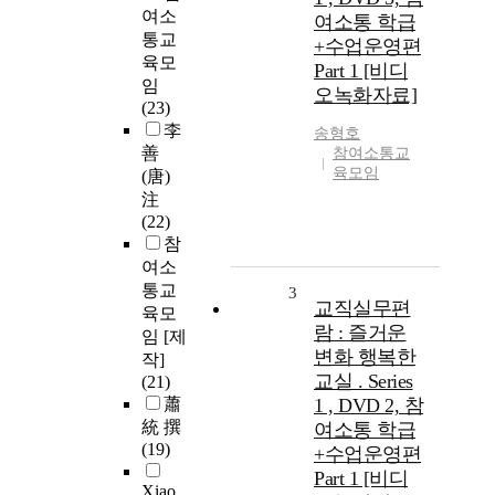
여소
여소통 학급
통교
+수업운영편
육모
Part 1 [비디
임
오녹화자료]
(23)
李
송형호
善
참여소통교
육모임
(唐)
注
(22)
참
여소
통교
3
교직실무편
육모
람 : 즐거운
임 [제
변화 행복한
작]
교실 . Series
(21)
蕭
1 , DVD 2, 참
統 撰
여소통 학급
(19)
+수업운영편
Part 1 [비디
Xiao,