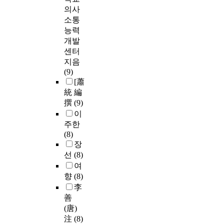
의사
소통
능력
개발
센터
지음
(9)
[蕭
統 編
撰
(9)
이
주한
(8)
장
선
(8)
여
향
(8)
李
善
(唐)
注
(8)