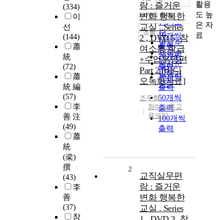
정확도
활용
람 : 즐거운
(334)
순
도 높
10개씩 출력
변화 행복한
이
내림차순
인기도
은 자
교실 . Series
선
순
조회
료
10개씩
(144)
2 , DVD 5, 참
연도순
출력
蕭
여소통 학급
제목순
20개씩
統
+수업운영편
저자순
(72)
출력
Part 2 [비디
발행기
蕭
30개씩
오녹화자료]
관순
統 編
출력
(57)
50개씩
조두형
李
참여소통교
출력
육모임
善 注
100개씩
(49)
출력
蕭
統
(梁)
撰
2
교직실무편
(43)
람 : 즐거운
李
변화 행복한
善
(37)
교실 . Series
참
1 , DVD 3, 참