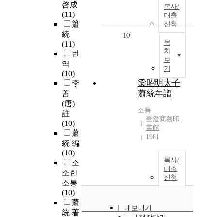
啓成
복사/
(11)
대출
簫
신청
統
10
목
(11)
차
번
보
역
기
(10)
梁昭明太子
李
蕭統年譜
善
(唐)
소통
註
臺漫商務印
(10)
書館
蕭
1981
統 編
(10)
복사/
소
대출
소한
신청
소통
(10)
蕭
내보내기
統 著