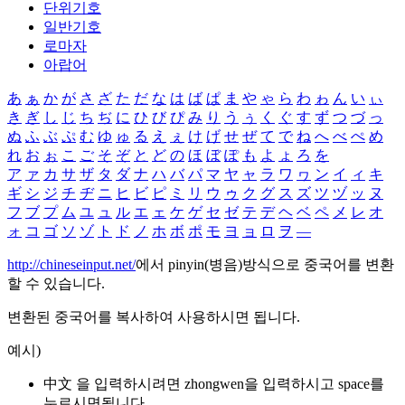
단위기호
일반기호
로마자
아랍어
あ
ぁ
か
が
さ
ざ
た
だ
な
は
ば
ぱ
ま
や
ゃ
ら
わ
ゎ
ん
い
ぃ
き
ぎ
し
じ
ち
ぢ
に
ひ
び
ぴ
み
り
う
ぅ
く
ぐ
す
ず
つ
づ
っ
ぬ
ふ
ぶ
ぷ
む
ゆ
ゅ
る
え
ぇ
け
げ
せ
ぜ
て
で
ね
へ
べ
ぺ
め
れ
お
ぉ
こ
ご
そ
ぞ
と
ど
の
ほ
ぼ
ぽ
も
よ
ょ
ろ
を
ア
ァ
カ
サ
ザ
タ
ダ
ナ
ハ
バ
パ
マ
ヤ
ャ
ラ
ワ
ヮ
ン
イ
ィ
キ
ギ
シ
ジ
チ
ヂ
ニ
ヒ
ビ
ピ
ミ
リ
ウ
ゥ
ク
グ
ス
ズ
ツ
ヅ
ッ
ヌ
フ
ブ
プ
ム
ユ
ュ
ル
エ
ェ
ケ
ゲ
セ
ゼ
テ
デ
ヘ
ベ
ペ
メ
レ
オ
ォ
コ
ゴ
ソ
ゾ
ト
ド
ノ
ホ
ボ
ポ
モ
ヨ
ョ
ロ
ヲ
―
http://chineseinput.net/
에서 pinyin(병음)방식으로 중국어를 변환
할 수 있습니다.
변환된 중국어를 복사하여 사용하시면 됩니다.
예시)
中文 을 입력하시려면
zhongwen
을 입력하시고 space를
누르시면됩니다.