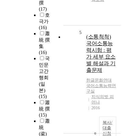
撰
(17)
호
극가
(16)
5
蕭
(소통척척)
統 撰
국어소통능
集
력시험 : 평
(16)
가 세부 요소
국
별 해설과 기
민문
출문제
고간
행회
한글문화연대
(일
국어
소통
능력연
본)
구실
(15)
지식의벗 피
簫
어나
2016
統 撰
(15)
蕭
복사/
統
대출
(梁)
신청