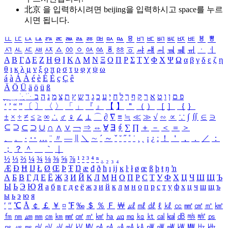
北京 을 입력하시려면
beijing
을 입력하시고 space를 누르
시면 됩니다.
ㅥ
ㅦ
ㅧ
ㅨ
ㅩ
ㅪ
ㅫ
ㅬ
ㅭ
ㅮ
ㅯ
ㅰ
ㅱ
ㅲ
ㅳ
ㅴ
ㅵ
ㅶ
ㅷ
ㅸ
ㅹ
ㅺ
ㅻ
ㅼ
ㅽ
ㅾ
ㅿ
ㆀ
ㆁ
ㆂ
ㆃ
ㆄ
ㆅ
ㆆ
ㆇ
ㆈ
ㆉ
ㆊ
ㆋ
ㆌ
ㆍ
ㆎ
Α
Β
Γ
Δ
Ε
Ζ
Η
Θ
Ι
Κ
Λ
Μ
Ν
Ξ
Ο
Π
Ρ
Σ
Τ
Υ
Φ
Χ
Ψ
Ω
α
β
γ
δ
ε
ζ
η
θ
ι
κ
λ
μ
ν
ξ
ο
π
ρ
σ
τ
υ
φ
χ
ψ
ω
á
à
Á
À
é
è
É
È
ç
Ç
ê
Ä
Ö
Ü
ä
ö
ü
ß
ְ
ֳ
ֲ
ֱ
ָ
ַ
ֵ
ֶ
ִ
ֹ
ּ
ֻ
ׂ
ׁ
ּ
ב
ה
נ
מ
צ
ת
ץ
ש
ד
ג
כ
ע
י
ח
ל
ך
ף
ק
ר
א
ט
ו
ן
ם
פ
‘
’
“
”
〔
〕
〈
〉
「
」
『
』
【
】
＂
（
）
［
］
｛
｝
±
×
÷
≠
≤
≥
∞
∴
♂
♀
∠
⊥
⌒
∂
∇
≡
≒
≪
≫
√
∽
∝
∵
∫
∬
∈
∋
⊆
⊇
⊂
⊃
∪
∩
∧
∨
￢
⇒
⇔
∀
∃
∮
∑
∏
＋
－
＜
＝
＞
、
。
·
‥
…
¨
〃
―
∥
＼
∼
´
～
ˇ
˘
˝
˚
˙
¸
˛
¡
¿
ː
！
＇
，
．
／
：
；
？
＾
＿
｀
｜
½
⅓
⅔
¼
¾
⅛
⅜
⅝
⅞
¹
²
³
⁴
ⁿ
₁
₂
₃
₄
Æ
Ð
Ħ
Ĳ
Ł
Ø
Œ
Þ
Ŧ
Ŋ
æ
đ
ð
ħ
ı
ĳ
ĸ
ŀ
ł
ø
œ
ß
þ
ŧ
ŋ
ŉ
А
Б
В
Г
Д
Е
Ё
Ж
З
И
Й
К
Л
М
Н
О
П
Р
С
Т
У
Ф
Х
Ц
Ч
Ш
Щ
Ъ
Ы
Ь
Э
Ю
Я
а
б
в
г
д
е
ё
ж
з
и
й
к
л
м
н
о
п
р
с
т
у
ф
х
ц
ч
ш
щ
ъ
ы
ь
э
ю
я
′
″
℃
Å
￠
￡
￥
¤
℉
‰
＄
％
Ｆ
￦
㎕
㎖
㎗
ℓ
㎘
㏄
㎣
㎤
㎥
㎦
㎙
㎚
㎛
㎜
㎝
㎞
㎟
㎠
㎡
㎢
㏊
㎍
㎎
㎏
㏏
㎈
㎉
㏈
㎧
㎨
㎰
㎱
㎲
㎳
㎴
㎵
㎶
㎷
㎸
㎹
㎀
㎁
㎂
㎃
㎄
㎺
㎻
㎽
㎾
㎿
㎐
㎑