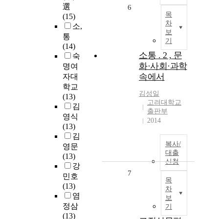
選
6
목
(15)
차
소,
보
통
기
(14)
소통 . 2 , 문
숙
화·사회·과학
명여
속에서
자대
학교
김성일
(13)
고려대학교
김
출판부
영식
2014
(13)
김
복사/
영문
대출
(13)
신청
강
7
민호
목
(13)
차
염
보
정삼
기
(13)