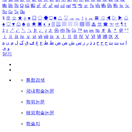
㎒
㎓
㎔
Ω
㏀
㏁
㎊
㎋
㎌
㏖
㏅
㎭
㎮
㎯
㏛
㎩
㎪
㎫
㎬
㏝
㏐
㏓
㏃
㏉
㏜
㏆
§
※
☆
★
○
●
◎
◇
◆
□
■
△
▽
→
←
↑
↓
↔
〓
◁
◀
▷
▶
♤
♠
♡
♥
♧
♣
⊙
◈
▣
◐
◑
▒
▤
▥
▨
▧
▦
▩
♨
☏
☎
☜
☞
¶
†
‡
↕
↗
↙
↖
↘
♭
♩
♪
♬
㉿
㈜
№
㏇
™
㏂
㏘
℡
＃
＆
＊
＠
ª
º
ⅰ
ⅱ
ⅲ
ⅳ
ⅴ
ⅵ
ⅶ
ⅷ
ⅸ
ⅹ
Ⅰ
Ⅱ
Ⅲ
Ⅳ
Ⅴ
Ⅵ
Ⅶ
Ⅷ
Ⅸ
Ⅹ
ا
ب
ت
ث
ج
ح
خ
د
ذ
ر
ز
س
ش
ص
ض
ط
ظ
ع
غ
ف
ق
ک
ل
م
ن
ه
و
ی
닫기
통합검색
국내학술논문
학위논문
해외학술논문
학술지