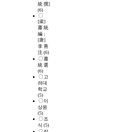
統 撰]
(6)
[梁]
蕭 統
編 ;
[唐]
李 善
注
(6)
蕭
統 選
(6)
고
려대
학교
(5)
이
상원
(5)
조
식
(5)
장