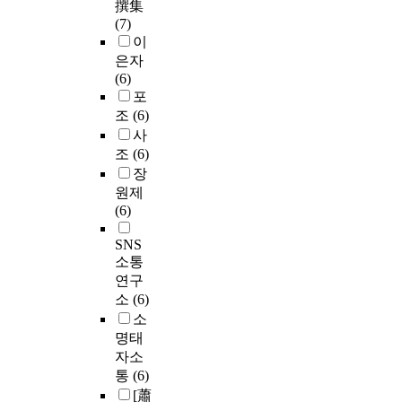
撰集
(7)
이
은자
(6)
포
조
(6)
사
조
(6)
장
원제
(6)
SNS
소통
연구
소
(6)
소
명태
자소
통
(6)
[蕭