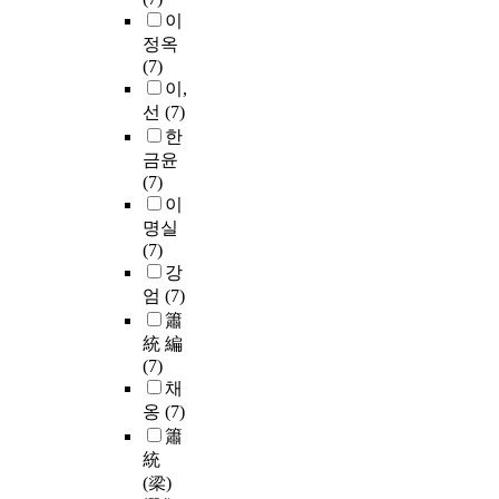
이
정옥
(7)
이,
선
(7)
한
금윤
(7)
이
명실
(7)
강
엄
(7)
簫
統 編
(7)
채
옹
(7)
簫
統
(梁)