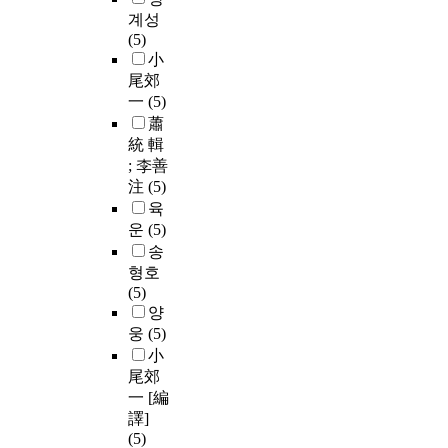
계성
(5)
小
尾郊
一
(5)
蕭
統 輯
; 李善
注
(5)
육
운
(5)
송
형호
(5)
양
웅
(5)
小
尾郊
一 [編
譯]
(5)