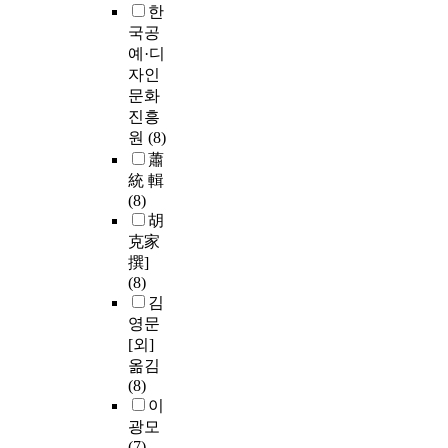
한
국공
예·디
자인
문화
진흥
원
(8)
蕭
統 輯
(8)
胡
克家
撰]
(8)
김
영문
[외]
옮김
(8)
이
광모
(7)