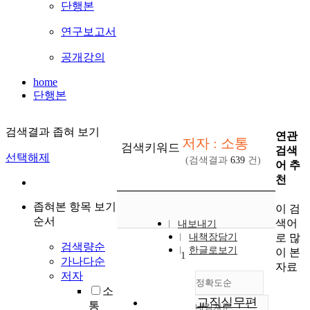
단행본
연구보고서
공개강의
home
단행본
검색결과 좁혀 보기
연관
저자 : 소통
검색키워드
검색
선택해제
(검색결과
639
건)
어 추
천
좁혀본 항목 보기
이 검
순서
색어
내보내기
로 많
내책장담기
검색량순
한글로보기
이 본
1
가나다순
자료
저자
정확도순
소
교직실무편
통
내림차순