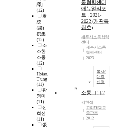
통협력센터
譯]
애뉴얼리포
(12)
트 . 2021-
蕭
2022 (개관특
統
집호)
(梁)
撰集
제주시
소통
협력
(12)
센터
소
제주시소통
소한
협력센터
소통
2023
(12)
복사/
Hsiao,
대출
T'ung
신청
(11)
9
황
소통 . [1]-2
영미
(11)
김현섭
신
고려대학교
출판부
희선
2012
(11)
張