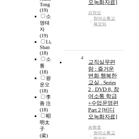
오녹화자료]
Tong
(19)
김창오
소
참여소통교
명태
육모임
자
(19)
Li,
Shan
(18)
4
소
교직실무편
통
람 : 즐거운
(18)
변화 행복한
왕
교실 . Series
운오
2 , DVD 8, 참
(18)
여소통 학급
李
+수업운영편
善 注
Part 2 [비디
(18)
昭
오녹화자료]
明太
송형호
子
참여소통교
(梁)
육모임