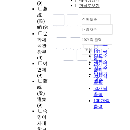
내책장담기
(9)
한글로보기
蕭
統
정확도순
(梁)
編
(9)
내림차순
정확도
문
순
화체
10개씩 출력
내림차순
인기도
육관
순
조회
광부
10개씩
연도순
(9)
출력
제목순
여
20개씩
저자순
연제
출력
발행기
(9)
30개씩
관순
蕭
출력
統
50개씩
(梁)
출력
選集
100개씩
(9)
출력
숙
명여
자대
학교