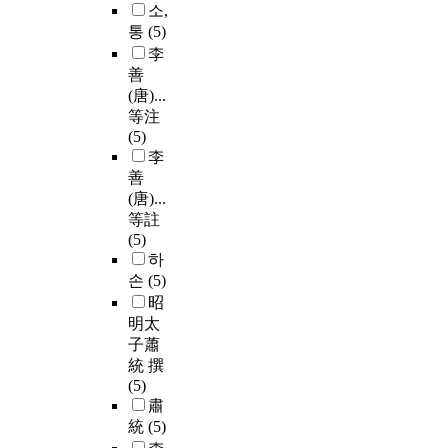
소,
통
(5)
李
善
(唐)...
等注
(5)
李
善
(唐)...
等註
(5)
하
손
(5)
昭
明太
子蕭
統 撰
(5)
肅
統
(5)