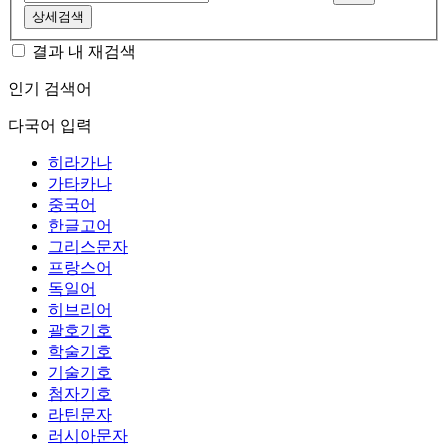
상세검색
결과 내 재검색
인기 검색어
다국어 입력
히라가나
가타카나
중국어
한글고어
그리스문자
프랑스어
독일어
히브리어
괄호기호
학술기호
기술기호
첨자기호
라틴문자
러시아문자