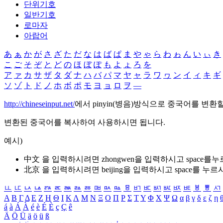
단위기호
일반기호
로마자
아랍어
あ
ぁ
か
が
さ
ざ
た
だ
な
は
ば
ぱ
ま
や
ゃ
ら
わ
ゎ
ん
い
ぃ
き
こ
ご
そ
ぞ
と
ど
の
ほ
ぼ
ぽ
も
よ
ょ
ろ
を
ア
ァ
カ
サ
ザ
タ
ダ
ナ
ハ
バ
パ
マ
ヤ
ャ
ラ
ワ
ヮ
ン
イ
ィ
キ
ギ
ソ
ゾ
ト
ド
ノ
ホ
ボ
ポ
モ
ヨ
ョ
ロ
ヲ
―
http://chineseinput.net/
에서 pinyin(병음)방식으로 중국어를 변환
변환된 중국어를 복사하여 사용하시면 됩니다.
예시)
中文 을 입력하시려면
zhongwen
을 입력하시고 space를
北京 을 입력하시려면
beijing
을 입력하시고 space를 누르
ㅥ
ㅦ
ㅧ
ㅨ
ㅩ
ㅪ
ㅫ
ㅬ
ㅭ
ㅮ
ㅯ
ㅰ
ㅱ
ㅲ
ㅳ
ㅴ
ㅵ
ㅶ
ㅷ
ㅸ
ㅹ
ㅺ
Α
Β
Γ
Δ
Ε
Ζ
Η
Θ
Ι
Κ
Λ
Μ
Ν
Ξ
Ο
Π
Ρ
Σ
Τ
Υ
Φ
Χ
Ψ
Ω
α
β
γ
δ
ε
ζ
η
á
à
Á
À
é
è
É
È
ç
Ç
ê
Ä
Ö
Ü
ä
ö
ü
ß