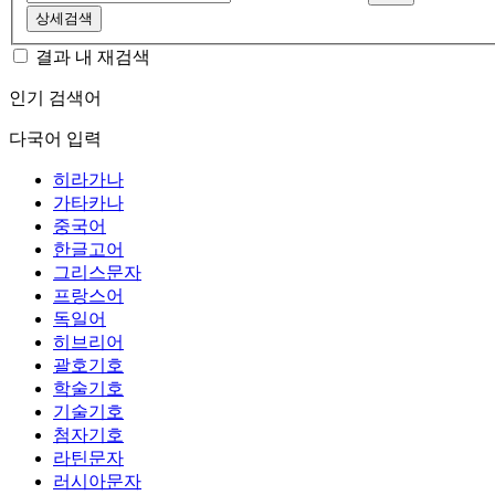
상세검색
결과 내 재검색
인기 검색어
다국어 입력
히라가나
가타카나
중국어
한글고어
그리스문자
프랑스어
독일어
히브리어
괄호기호
학술기호
기술기호
첨자기호
라틴문자
러시아문자