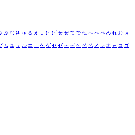
ぶ
ぷ
む
ゆ
ゅ
る
え
ぇ
け
げ
せ
ぜ
て
で
ね
へ
べ
ぺ
め
れ
お
ぉ
プ
ム
ユ
ュ
ル
エ
ェ
ケ
ゲ
セ
ゼ
テ
デ
ヘ
ベ
ペ
メ
レ
オ
ォ
コ
ゴ