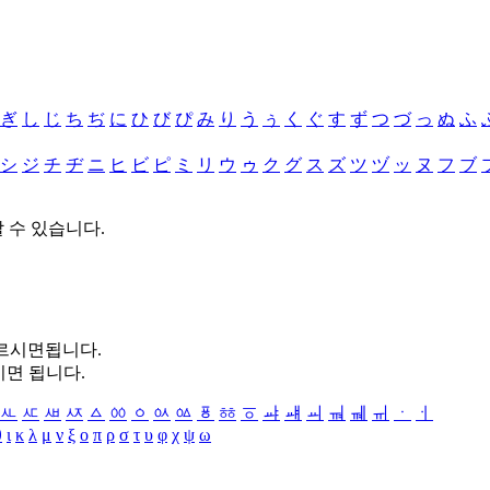
ぎ
し
じ
ち
ぢ
に
ひ
び
ぴ
み
り
う
ぅ
く
ぐ
す
ず
つ
づ
っ
ぬ
ふ
シ
ジ
チ
ヂ
ニ
ヒ
ビ
ピ
ミ
リ
ウ
ゥ
ク
グ
ス
ズ
ツ
ヅ
ッ
ヌ
フ
ブ
할 수 있습니다.
누르시면됩니다.
시면 됩니다.
ㅻ
ㅼ
ㅽ
ㅾ
ㅿ
ㆀ
ㆁ
ㆂ
ㆃ
ㆄ
ㆅ
ㆆ
ㆇ
ㆈ
ㆉ
ㆊ
ㆋ
ㆌ
ㆍ
ㆎ
θ
ι
κ
λ
μ
ν
ξ
ο
π
ρ
σ
τ
υ
φ
χ
ψ
ω