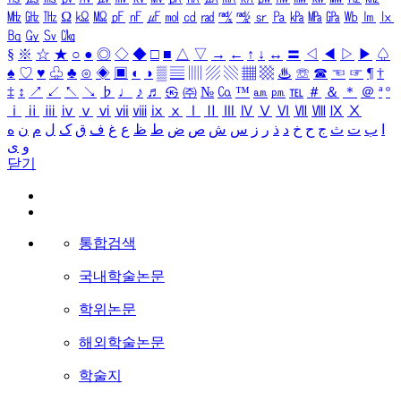
㎒
㎓
㎔
Ω
㏀
㏁
㎊
㎋
㎌
㏖
㏅
㎭
㎮
㎯
㏛
㎩
㎪
㎫
㎬
㏝
㏐
㏓
㏃
㏉
㏜
㏆
§
※
☆
★
○
●
◎
◇
◆
□
■
△
▽
→
←
↑
↓
↔
〓
◁
◀
▷
▶
♤
♠
♡
♥
♧
♣
⊙
◈
▣
◐
◑
▒
▤
▥
▨
▧
▦
▩
♨
☏
☎
☜
☞
¶
†
‡
↕
↗
↙
↖
↘
♭
♩
♪
♬
㉿
㈜
№
㏇
™
㏂
㏘
℡
＃
＆
＊
＠
ª
º
ⅰ
ⅱ
ⅲ
ⅳ
ⅴ
ⅵ
ⅶ
ⅷ
ⅸ
ⅹ
Ⅰ
Ⅱ
Ⅲ
Ⅳ
Ⅴ
Ⅵ
Ⅶ
Ⅷ
Ⅸ
Ⅹ
ا
ب
ت
ث
ج
ح
خ
د
ذ
ر
ز
س
ش
ص
ض
ط
ظ
ع
غ
ف
ق
ک
ل
م
ن
ه
و
ی
닫기
통합검색
국내학술논문
학위논문
해외학술논문
학술지