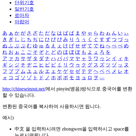
단위기호
일반기호
로마자
아랍어
あ
ぁ
か
が
さ
ざ
た
だ
な
は
ば
ぱ
ま
や
ゃ
ら
わ
ゎ
ん
い
ぃ
き
ぎ
し
じ
ち
ぢ
に
ひ
び
ぴ
み
り
う
ぅ
く
ぐ
す
ず
つ
づ
っ
ぬ
ふ
ぶ
ぷ
む
ゆ
ゅ
る
え
ぇ
け
げ
せ
ぜ
て
で
ね
へ
べ
ぺ
め
れ
お
ぉ
こ
ご
そ
ぞ
と
ど
の
ほ
ぼ
ぽ
も
よ
ょ
ろ
を
ア
ァ
カ
サ
ザ
タ
ダ
ナ
ハ
バ
パ
マ
ヤ
ャ
ラ
ワ
ヮ
ン
イ
ィ
キ
ギ
シ
ジ
チ
ヂ
ニ
ヒ
ビ
ピ
ミ
リ
ウ
ゥ
ク
グ
ス
ズ
ツ
ヅ
ッ
ヌ
フ
ブ
プ
ム
ユ
ュ
ル
エ
ェ
ケ
ゲ
セ
ゼ
テ
デ
ヘ
ベ
ペ
メ
レ
オ
ォ
コ
ゴ
ソ
ゾ
ト
ド
ノ
ホ
ボ
ポ
モ
ヨ
ョ
ロ
ヲ
―
http://chineseinput.net/
에서 pinyin(병음)방식으로 중국어를 변환
할 수 있습니다.
변환된 중국어를 복사하여 사용하시면 됩니다.
예시)
中文 을 입력하시려면
zhongwen
을 입력하시고 space를
누르시면됩니다.