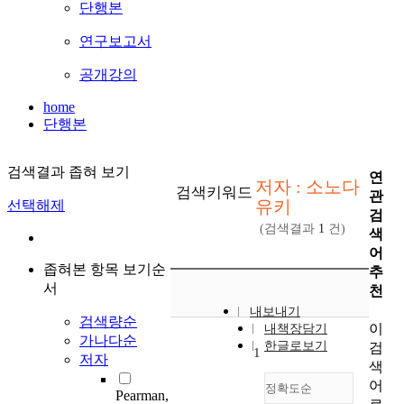
단행본
연구보고서
공개강의
home
단행본
검색결과 좁혀 보기
연
저자 : 소노다
검색키워드
관
유키
선택해제
검
(검색결과
1
건)
색
어
좁혀본 항목 보기순
추
서
천
내보내기
검색량순
이
내책장담기
가나다순
한글로보기
검
1
저자
색
어
정확도순
Pearman,