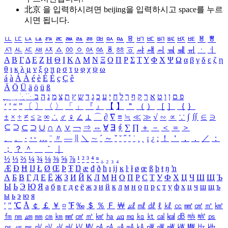
北京 을 입력하시려면
beijing
을 입력하시고 space를 누르
시면 됩니다.
ㅥ
ㅦ
ㅧ
ㅨ
ㅩ
ㅪ
ㅫ
ㅬ
ㅭ
ㅮ
ㅯ
ㅰ
ㅱ
ㅲ
ㅳ
ㅴ
ㅵ
ㅶ
ㅷ
ㅸ
ㅹ
ㅺ
ㅻ
ㅼ
ㅽ
ㅾ
ㅿ
ㆀ
ㆁ
ㆂ
ㆃ
ㆄ
ㆅ
ㆆ
ㆇ
ㆈ
ㆉ
ㆊ
ㆋ
ㆌ
ㆍ
ㆎ
Α
Β
Γ
Δ
Ε
Ζ
Η
Θ
Ι
Κ
Λ
Μ
Ν
Ξ
Ο
Π
Ρ
Σ
Τ
Υ
Φ
Χ
Ψ
Ω
α
β
γ
δ
ε
ζ
η
θ
ι
κ
λ
μ
ν
ξ
ο
π
ρ
σ
τ
υ
φ
χ
ψ
ω
á
à
Á
À
é
è
É
È
ç
Ç
ê
Ä
Ö
Ü
ä
ö
ü
ß
ְ
ֳ
ֲ
ֱ
ָ
ַ
ֵ
ֶ
ִ
ֹ
ּ
ֻ
ׂ
ׁ
ּ
ב
ה
נ
מ
צ
ת
ץ
ש
ד
ג
כ
ע
י
ח
ל
ך
ף
ק
ר
א
ט
ו
ן
ם
פ
‘
’
“
”
〔
〕
〈
〉
「
」
『
』
【
】
＂
（
）
［
］
｛
｝
±
×
÷
≠
≤
≥
∞
∴
♂
♀
∠
⊥
⌒
∂
∇
≡
≒
≪
≫
√
∽
∝
∵
∫
∬
∈
∋
⊆
⊇
⊂
⊃
∪
∩
∧
∨
￢
⇒
⇔
∀
∃
∮
∑
∏
＋
－
＜
＝
＞
、
。
·
‥
…
¨
〃
―
∥
＼
∼
´
～
ˇ
˘
˝
˚
˙
¸
˛
¡
¿
ː
！
＇
，
．
／
：
；
？
＾
＿
｀
｜
½
⅓
⅔
¼
¾
⅛
⅜
⅝
⅞
¹
²
³
⁴
ⁿ
₁
₂
₃
₄
Æ
Ð
Ħ
Ĳ
Ł
Ø
Œ
Þ
Ŧ
Ŋ
æ
đ
ð
ħ
ı
ĳ
ĸ
ŀ
ł
ø
œ
ß
þ
ŧ
ŋ
ŉ
А
Б
В
Г
Д
Е
Ё
Ж
З
И
Й
К
Л
М
Н
О
П
Р
С
Т
У
Ф
Х
Ц
Ч
Ш
Щ
Ъ
Ы
Ь
Э
Ю
Я
а
б
в
г
д
е
ё
ж
з
и
й
к
л
м
н
о
п
р
с
т
у
ф
х
ц
ч
ш
щ
ъ
ы
ь
э
ю
я
′
″
℃
Å
￠
￡
￥
¤
℉
‰
＄
％
Ｆ
￦
㎕
㎖
㎗
ℓ
㎘
㏄
㎣
㎤
㎥
㎦
㎙
㎚
㎛
㎜
㎝
㎞
㎟
㎠
㎡
㎢
㏊
㎍
㎎
㎏
㏏
㎈
㎉
㏈
㎧
㎨
㎰
㎱
㎲
㎳
㎴
㎵
㎶
㎷
㎸
㎹
㎀
㎁
㎂
㎃
㎄
㎺
㎻
㎽
㎾
㎿
㎐
㎑