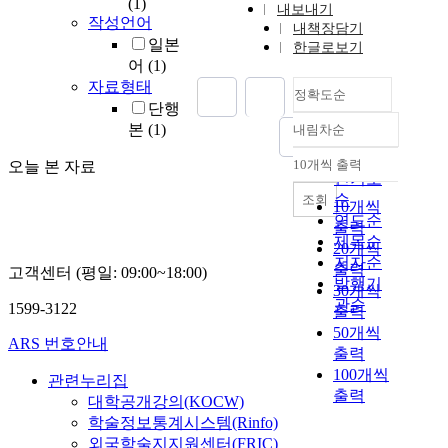
(1)
내보내기
작성언어
내책장담기
일본
한글로보기
어
(1)
자료형태
정확도순
단행
본
(1)
내림차순
정확도
순
10개씩 출력
오늘 본 자료
내림차순
인기도
순
조회
10개씩
연도순
출력
제목순
20개씩
저자순
출력
고객센터 (평일: 09:00~18:00)
발행기
30개씩
관순
1599-3122
출력
50개씩
ARS 번호안내
출력
100개씩
관련누리집
출력
대학공개강의(KOCW)
학술정보통계시스템(Rinfo)
외국학술지지원센터(FRIC)