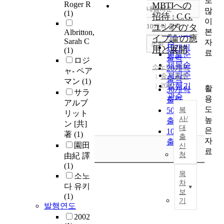
로
Roger R
MBTIへの
내림차순
많
정확도
(1)
招待 : C.G.
이
순
10개씩 출력
ユングの'タ
내림차순
본
Albritton,
인기도
イプ論'の應
Sarah C
자
순
조회
10개씩
用と展開
(1)
료
연도순
출력
ロジ
제목순
소노다
유키
20개씩
ャ- ペア
저자순
金子書房
출력
マン
(1)
발행기
2002
활
30개씩
サラ
관순
용
출력
アルブ
도
50개씩
복
リット
사/
높
출력
ン [共]
대
은
100개씩
著
(1)
출
자
출력
園田
신
료
청
由紀 譯
(1)
목
소노
차
다 유키
보
(1)
기
발행연도
2002