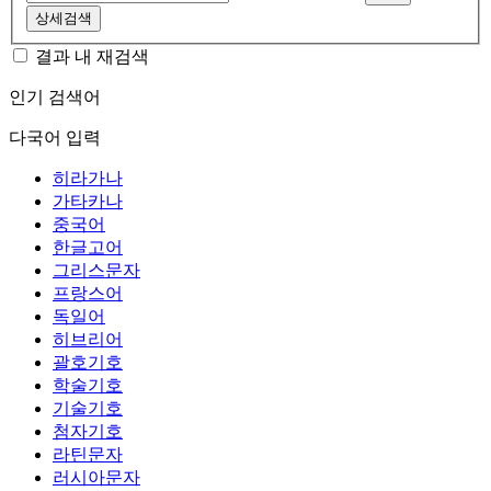
상세검색
결과 내 재검색
인기 검색어
다국어 입력
히라가나
가타카나
중국어
한글고어
그리스문자
프랑스어
독일어
히브리어
괄호기호
학술기호
기술기호
첨자기호
라틴문자
러시아문자