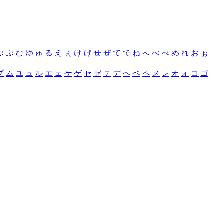
ぶ
ぷ
む
ゆ
ゅ
る
え
ぇ
け
げ
せ
ぜ
て
で
ね
へ
べ
ぺ
め
れ
お
ぉ
プ
ム
ユ
ュ
ル
エ
ェ
ケ
ゲ
セ
ゼ
テ
デ
ヘ
ベ
ペ
メ
レ
オ
ォ
コ
ゴ