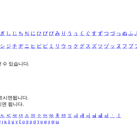
ぎ
し
じ
ち
ぢ
に
ひ
び
ぴ
み
り
う
ぅ
く
ぐ
す
ず
つ
づ
っ
ぬ
ふ
シ
ジ
チ
ヂ
ニ
ヒ
ビ
ピ
ミ
リ
ウ
ゥ
ク
グ
ス
ズ
ツ
ヅ
ッ
ヌ
フ
ブ
할 수 있습니다.
누르시면됩니다.
시면 됩니다.
ㅻ
ㅼ
ㅽ
ㅾ
ㅿ
ㆀ
ㆁ
ㆂ
ㆃ
ㆄ
ㆅ
ㆆ
ㆇ
ㆈ
ㆉ
ㆊ
ㆋ
ㆌ
ㆍ
ㆎ
θ
ι
κ
λ
μ
ν
ξ
ο
π
ρ
σ
τ
υ
φ
χ
ψ
ω