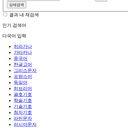
상세검색
결과 내 재검색
인기 검색어
다국어 입력
히라가나
가타카나
중국어
한글고어
그리스문자
프랑스어
독일어
히브리어
괄호기호
학술기호
기술기호
첨자기호
라틴문자
러시아문자