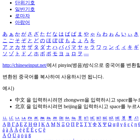
단위기호
일반기호
로마자
아랍어
あ
ぁ
か
が
さ
ざ
た
だ
な
は
ば
ぱ
ま
や
ゃ
ら
わ
ゎ
ん
い
ぃ
き
こ
ご
そ
ぞ
と
ど
の
ほ
ぼ
ぽ
も
よ
ょ
ろ
を
ア
ァ
カ
サ
ザ
タ
ダ
ナ
ハ
バ
パ
マ
ヤ
ャ
ラ
ワ
ヮ
ン
イ
ィ
キ
ギ
ソ
ゾ
ト
ド
ノ
ホ
ボ
ポ
モ
ヨ
ョ
ロ
ヲ
―
http://chineseinput.net/
에서 pinyin(병음)방식으로 중국어를 변환
변환된 중국어를 복사하여 사용하시면 됩니다.
예시)
中文 을 입력하시려면
zhongwen
을 입력하시고 space를
北京 을 입력하시려면
beijing
을 입력하시고 space를 누르
ㅥ
ㅦ
ㅧ
ㅨ
ㅩ
ㅪ
ㅫ
ㅬ
ㅭ
ㅮ
ㅯ
ㅰ
ㅱ
ㅲ
ㅳ
ㅴ
ㅵ
ㅶ
ㅷ
ㅸ
ㅹ
ㅺ
Α
Β
Γ
Δ
Ε
Ζ
Η
Θ
Ι
Κ
Λ
Μ
Ν
Ξ
Ο
Π
Ρ
Σ
Τ
Υ
Φ
Χ
Ψ
Ω
α
β
γ
δ
ε
ζ
η
á
à
Á
À
é
è
É
È
ç
Ç
ê
Ä
Ö
Ü
ä
ö
ü
ß