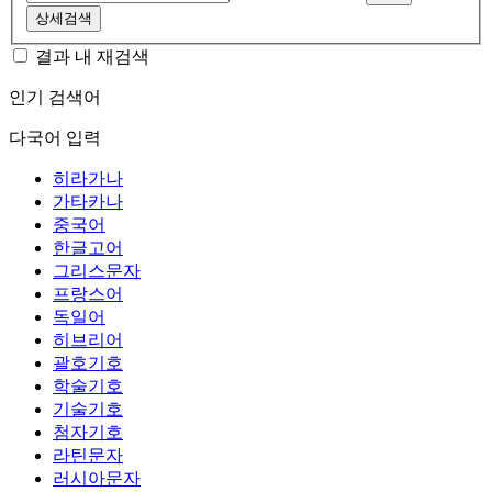
상세검색
결과 내 재검색
인기 검색어
다국어 입력
히라가나
가타카나
중국어
한글고어
그리스문자
프랑스어
독일어
히브리어
괄호기호
학술기호
기술기호
첨자기호
라틴문자
러시아문자