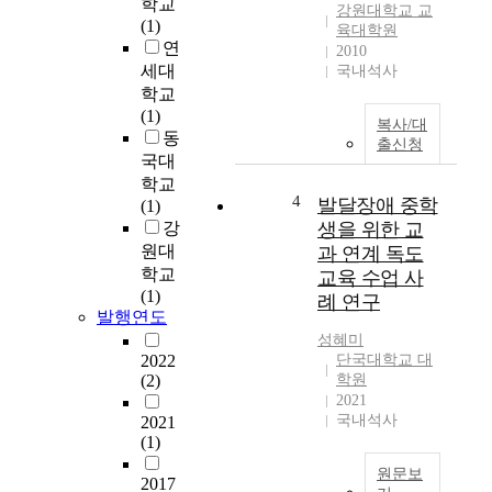
s
학교
강원대학교 교
h
(1)
육대학원
a
연
2010
s
세대
국내석사
b
학교
e
(1)
복사/대
e
동
출신청
n
국대
i
학교
m
4
발달장애 중학
(1)
p
강
생을 위한 교
l
원대
과 연계 독도
i
학교
교육 수업 사
c
(1)
례 연구
a
발행연도
t
성혜미
e
2022
단국대학교 대
d
(2)
학원
i
2021
n
국내석사
2021
t
(1)
h
원문보
2017
e