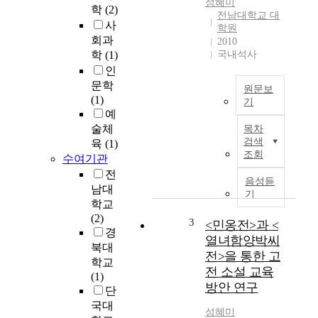
성혜미
학
(2)
전남대학교 대
사
학원
회과
2010
학
(1)
국내석사
인
문학
원문보
(1)
기
예
O
술체
목차
x
검색
육
(1)
i
조회
수여기관
d
전
a
음성듣
남대
t
기
학교
i
(2)
v
3
<민옹전>과 <
경
e
열녀함양박씨
북대
s
전>을 통한 고
학교
t
전 소설 교육
(1)
r
방안 연구
단
e
s
국대
성혜미