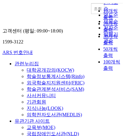
내림차순
a
e
인기도
n
c
학
r
s
순
조회
u
o
10개씩
습
s
t
연도순
t
n
자
출력
t
i
제목순
r
d
료
20개씩
o
g
저자순
i
u
가
출력
고객센터 (평일: 09:00~18:00)
b
a
t
발행기
c
마
30개씩
e
t
i
관순
t
련
1599-3122
출력
o
e
o
e
되
50개씩
n
d
n
ARS 번호안내
d
어
e
출력
e
a
f
있
o
100개씩
f
관련누리집
l
r
는
f
출력
f
대학공개강의(KOCW)
e
o
반
t
e
학술정보통계시스템(Rinfo)
d
m
면
h
c
u
외국학술지지원센터(FRIC)
t
,
e
t
c
학술관계분석서비스(SAM)
h
발
m
s
a
e
사서커뮤니티
달
e
o
t
1
기관회원
장
c
f
i
9
애
지식나눔(LOOK)
h
A
o
7
학
의학전자도서관(MEDLIS)
a
c
n
0
생
유관기관 사이트
n
o
a
s
에
교육부(MOE)
i
r
n
u
게
국립장애인도서관(NLD)
s
u