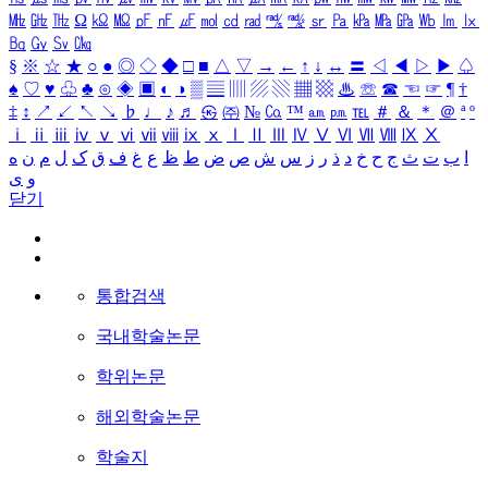
㎒
㎓
㎔
Ω
㏀
㏁
㎊
㎋
㎌
㏖
㏅
㎭
㎮
㎯
㏛
㎩
㎪
㎫
㎬
㏝
㏐
㏓
㏃
㏉
㏜
㏆
§
※
☆
★
○
●
◎
◇
◆
□
■
△
▽
→
←
↑
↓
↔
〓
◁
◀
▷
▶
♤
♠
♡
♥
♧
♣
⊙
◈
▣
◐
◑
▒
▤
▥
▨
▧
▦
▩
♨
☏
☎
☜
☞
¶
†
‡
↕
↗
↙
↖
↘
♭
♩
♪
♬
㉿
㈜
№
㏇
™
㏂
㏘
℡
＃
＆
＊
＠
ª
º
ⅰ
ⅱ
ⅲ
ⅳ
ⅴ
ⅵ
ⅶ
ⅷ
ⅸ
ⅹ
Ⅰ
Ⅱ
Ⅲ
Ⅳ
Ⅴ
Ⅵ
Ⅶ
Ⅷ
Ⅸ
Ⅹ
ا
ب
ت
ث
ج
ح
خ
د
ذ
ر
ز
س
ش
ص
ض
ط
ظ
ع
غ
ف
ق
ک
ل
م
ن
ه
و
ی
닫기
통합검색
국내학술논문
학위논문
해외학술논문
학술지