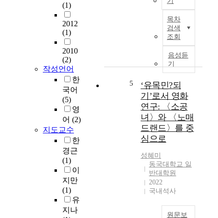
기
(1)
p
a
목차
독
2012
t
검색
(1)
도
h
조회
교
o
2010
육
g
음성듣
(2)
은
기
e
작성언어
범
n
한
교
5
‘유목민?되
e
국어
과
s
기’로서 영화
(5)
학
i
연구: 〈소공
영
습
s
녀〉와 〈노매
어
(2)
주
o
드랜드〉를 중
지도교수
제
f
심으로
의
한
a
하
경근
l
성혜미
나
(1)
c
동국대학교 일
로
이
o
반대학원
영
지만
h
2022
토
(1)
국내석사
o
의
유
l
식
지나
i
원문보
뿐