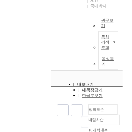
p
2017
교
1
d
국내박사
e
육
(
e
c
내
C
t
t
용
Y
원문보
h
i
이
기
P
e
v
포
2
I
b
e
함
목차
E
n
a
h
되
검색
1
t
s
a
조회
어
)
h
i
v
있
b
i
c
음성듣
e
고
y
s
기
f
b
다
e
s
o
e
양
t
t
u
e
한
h
u
n
n
독
내보내기
a
d
d
a
도
내책장담기
n
y
a
c
교
한글로보기
o
,
t
t
육
l
w
i
i
관
a
정확도순
e
o
v
련
p
i
n
e
교
내림차순
p
정확도
n
o
l
수
e
v
순
n
y
10개씩 출력
·