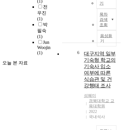
(1)
c
기
아
전
l
A
니
우진
i
목차
s
라
(1)
v
검색
f
애
박
e
조회
i
국
필숙
r
l
심
음성듣
(1)
i
m
고
기
Jun
n
c
취
Woojin
j
r
및
(1)
6
대구지역 일부
u
i
민
기숙형 학교의
r
오늘 본 자료
t
주
y
기숙사 입소
i
시
a
여부에 따른
c
민
n
식습관 및 건
i
성
d
강행태 조사
s
함
t
m
양
h
성혜미
a
을
e
경북대학교 교
n
목
i
육대학원
d
적
2022
n
r
으
국내석사
d
e
로
u
s
실
c