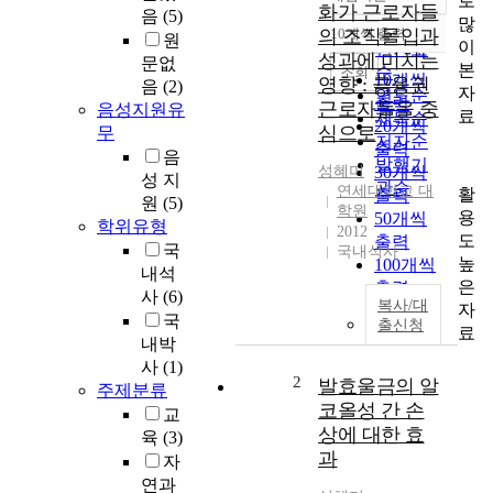
로
정확도
화가 근로자들
음
(5)
많
순
의 조직몰입과
10개씩 출력
원
내림차순
이
인기도
성과에 미치는
문없
본
순
조회
10개씩
영향 : 금융권
음
(2)
자
연도순
출력
근로자들을 중
음성지원유
료
제목순
20개씩
심으로
무
저자순
출력
음
발행기
성혜미
30개씩
성 지
관순
연세대학교 대
활
출력
원
(5)
학원
용
50개씩
학위유형
2012
도
출력
국
국내석사
높
100개씩
내석
은
출력
사
(6)
복사/대
자
국
출신청
료
내박
사
(1)
2
발효울금의 알
주제분류
코올성 간 손
교
상에 대한 효
육
(3)
과
자
연과