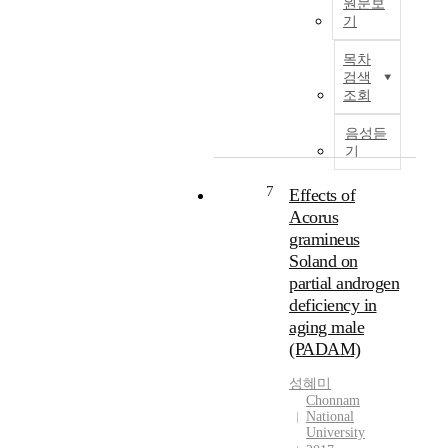
원문보
e
시
t
기
a
되
i
T
r
고
o
목차
h
c
있
n
검색
i
h
다
조회
o
s
f
.
f
s
r
하
음성듣
c
t
o
지
기
y
u
m
만
t
d
a
7
일
Effects of
o
y
f
반
Acorus
c
a
e
교
gramineus
h
i
m
육
r
Soland on
m
i
에
o
partial androgen
e
n
서
m
deficiency in
d
i
여
e
aging male
t
s
러
P
(PADAM)
o
t
교
4
p
p
과
5
성혜미
r
e
에
0
Chonnam
o
r
독
National
2
v
s
도
University
E
i