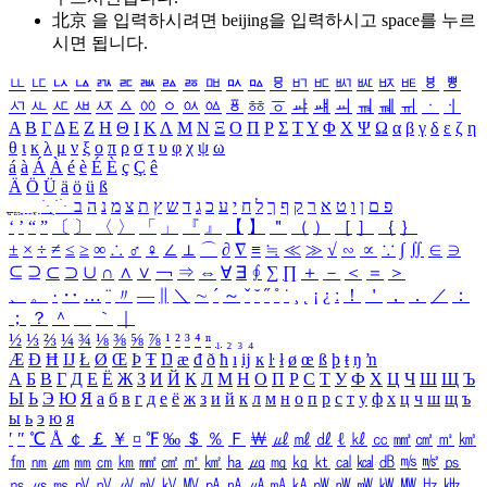
北京 을 입력하시려면
beijing
을 입력하시고 space를 누르
시면 됩니다.
ㅥ
ㅦ
ㅧ
ㅨ
ㅩ
ㅪ
ㅫ
ㅬ
ㅭ
ㅮ
ㅯ
ㅰ
ㅱ
ㅲ
ㅳ
ㅴ
ㅵ
ㅶ
ㅷ
ㅸ
ㅹ
ㅺ
ㅻ
ㅼ
ㅽ
ㅾ
ㅿ
ㆀ
ㆁ
ㆂ
ㆃ
ㆄ
ㆅ
ㆆ
ㆇ
ㆈ
ㆉ
ㆊ
ㆋ
ㆌ
ㆍ
ㆎ
Α
Β
Γ
Δ
Ε
Ζ
Η
Θ
Ι
Κ
Λ
Μ
Ν
Ξ
Ο
Π
Ρ
Σ
Τ
Υ
Φ
Χ
Ψ
Ω
α
β
γ
δ
ε
ζ
η
θ
ι
κ
λ
μ
ν
ξ
ο
π
ρ
σ
τ
υ
φ
χ
ψ
ω
á
à
Á
À
é
è
É
È
ç
Ç
ê
Ä
Ö
Ü
ä
ö
ü
ß
ְ
ֳ
ֲ
ֱ
ָ
ַ
ֵ
ֶ
ִ
ֹ
ּ
ֻ
ׂ
ׁ
ּ
ב
ה
נ
מ
צ
ת
ץ
ש
ד
ג
כ
ע
י
ח
ל
ך
ף
ק
ר
א
ט
ו
ן
ם
פ
‘
’
“
”
〔
〕
〈
〉
「
」
『
』
【
】
＂
（
）
［
］
｛
｝
±
×
÷
≠
≤
≥
∞
∴
♂
♀
∠
⊥
⌒
∂
∇
≡
≒
≪
≫
√
∽
∝
∵
∫
∬
∈
∋
⊆
⊇
⊂
⊃
∪
∩
∧
∨
￢
⇒
⇔
∀
∃
∮
∑
∏
＋
－
＜
＝
＞
、
。
·
‥
…
¨
〃
―
∥
＼
∼
´
～
ˇ
˘
˝
˚
˙
¸
˛
¡
¿
ː
！
＇
，
．
／
：
；
？
＾
＿
｀
｜
½
⅓
⅔
¼
¾
⅛
⅜
⅝
⅞
¹
²
³
⁴
ⁿ
₁
₂
₃
₄
Æ
Ð
Ħ
Ĳ
Ł
Ø
Œ
Þ
Ŧ
Ŋ
æ
đ
ð
ħ
ı
ĳ
ĸ
ŀ
ł
ø
œ
ß
þ
ŧ
ŋ
ŉ
А
Б
В
Г
Д
Е
Ё
Ж
З
И
Й
К
Л
М
Н
О
П
Р
С
Т
У
Ф
Х
Ц
Ч
Ш
Щ
Ъ
Ы
Ь
Э
Ю
Я
а
б
в
г
д
е
ё
ж
з
и
й
к
л
м
н
о
п
р
с
т
у
ф
х
ц
ч
ш
щ
ъ
ы
ь
э
ю
я
′
″
℃
Å
￠
￡
￥
¤
℉
‰
＄
％
Ｆ
￦
㎕
㎖
㎗
ℓ
㎘
㏄
㎣
㎤
㎥
㎦
㎙
㎚
㎛
㎜
㎝
㎞
㎟
㎠
㎡
㎢
㏊
㎍
㎎
㎏
㏏
㎈
㎉
㏈
㎧
㎨
㎰
㎱
㎲
㎳
㎴
㎵
㎶
㎷
㎸
㎹
㎀
㎁
㎂
㎃
㎄
㎺
㎻
㎽
㎾
㎿
㎐
㎑