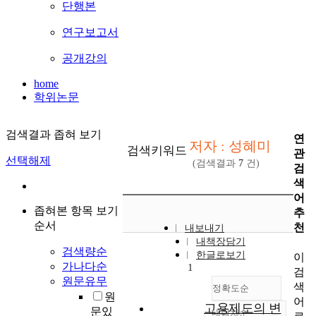
단행본
연구보고서
공개강의
home
학위논문
검색결과 좁혀 보기
연
저자 : 성혜미
검색키워드
관
선택해제
(검색결과
7
건)
검
색
어
좁혀본 항목 보기
추
순서
천
내보내기
내책장담기
검색량순
한글로보기
이
가나다순
1
검
원문유무
색
정확도순
원
어
고용제도의 변
문있
내림차순