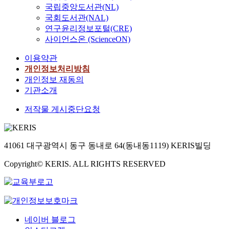
d
n
적
국립중앙도서관(NL)
m
s
i
t
용
t
국회도서관(NAL)
g
m
i
되
h
연구윤리정보포털(CRE)
r
p
l
는
r
사이언스온 (ScienceON)
a
r
n
특
o
m
o
o
수
이용약관
u
i
v
w
교
g
개인정보처리방침
n
e
,
육
h
개인정보 재동의
e
d
t
기
w
기관소개
u
s
h
본
h
s
y
e
교
저작물 게시중단요청
i
S
s
p
육
c
o
t
o
과
h
l
e
s
정
e
a
m
41061 대구광역시 동구 동내로 64(동내동1119) KERIS빌딩
i
에
t
n
f
t
는
h
d
Copyright© KERIS. ALL RIGHTS RESERVED
o
i
중
a
e
r
o
학
n
x
p
n
교
o
t
r
s
사
l
r
o
o
회
g
a
p
f
과
네이버 블로그
e
c
e
f
에