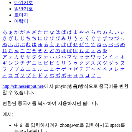
단위기호
일반기호
로마자
아랍어
あ
ぁ
か
が
さ
ざ
た
だ
な
は
ば
ぱ
ま
や
ゃ
ら
わ
ゎ
ん
い
ぃ
き
ぎ
し
じ
ち
ぢ
に
ひ
び
ぴ
み
り
う
ぅ
く
ぐ
す
ず
つ
づ
っ
ぬ
ふ
ぶ
ぷ
む
ゆ
ゅ
る
え
ぇ
け
げ
せ
ぜ
て
で
ね
へ
べ
ぺ
め
れ
お
ぉ
こ
ご
そ
ぞ
と
ど
の
ほ
ぼ
ぽ
も
よ
ょ
ろ
を
ア
ァ
カ
サ
ザ
タ
ダ
ナ
ハ
バ
パ
マ
ヤ
ャ
ラ
ワ
ヮ
ン
イ
ィ
キ
ギ
シ
ジ
チ
ヂ
ニ
ヒ
ビ
ピ
ミ
リ
ウ
ゥ
ク
グ
ス
ズ
ツ
ヅ
ッ
ヌ
フ
ブ
プ
ム
ユ
ュ
ル
エ
ェ
ケ
ゲ
セ
ゼ
テ
デ
ヘ
ベ
ペ
メ
レ
オ
ォ
コ
ゴ
ソ
ゾ
ト
ド
ノ
ホ
ボ
ポ
モ
ヨ
ョ
ロ
ヲ
―
http://chineseinput.net/
에서 pinyin(병음)방식으로 중국어를 변환
할 수 있습니다.
변환된 중국어를 복사하여 사용하시면 됩니다.
예시)
中文 을 입력하시려면
zhongwen
을 입력하시고 space를
누르시면됩니다.