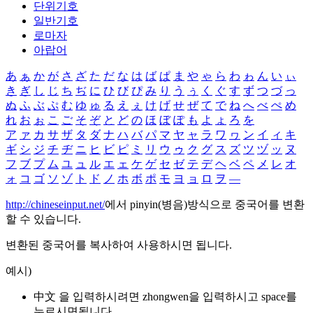
단위기호
일반기호
로마자
아랍어
あ
ぁ
か
が
さ
ざ
た
だ
な
は
ば
ぱ
ま
や
ゃ
ら
わ
ゎ
ん
い
ぃ
き
ぎ
し
じ
ち
ぢ
に
ひ
び
ぴ
み
り
う
ぅ
く
ぐ
す
ず
つ
づ
っ
ぬ
ふ
ぶ
ぷ
む
ゆ
ゅ
る
え
ぇ
け
げ
せ
ぜ
て
で
ね
へ
べ
ぺ
め
れ
お
ぉ
こ
ご
そ
ぞ
と
ど
の
ほ
ぼ
ぽ
も
よ
ょ
ろ
を
ア
ァ
カ
サ
ザ
タ
ダ
ナ
ハ
バ
パ
マ
ヤ
ャ
ラ
ワ
ヮ
ン
イ
ィ
キ
ギ
シ
ジ
チ
ヂ
ニ
ヒ
ビ
ピ
ミ
リ
ウ
ゥ
ク
グ
ス
ズ
ツ
ヅ
ッ
ヌ
フ
ブ
プ
ム
ユ
ュ
ル
エ
ェ
ケ
ゲ
セ
ゼ
テ
デ
ヘ
ベ
ペ
メ
レ
オ
ォ
コ
ゴ
ソ
ゾ
ト
ド
ノ
ホ
ボ
ポ
モ
ヨ
ョ
ロ
ヲ
―
http://chineseinput.net/
에서 pinyin(병음)방식으로 중국어를 변환
할 수 있습니다.
변환된 중국어를 복사하여 사용하시면 됩니다.
예시)
中文 을 입력하시려면
zhongwen
을 입력하시고 space를
누르시면됩니다.