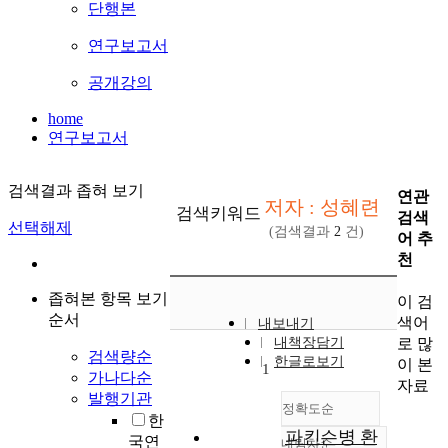
단행본
연구보고서
공개강의
home
연구보고서
검색결과 좁혀 보기
연관
저자 : 성혜련
검색키워드
검색
선택해제
(검색결과
2
건)
어 추
천
좁혀본 항목 보기
이 검
순서
색어
내보내기
로 많
내책장담기
검색량순
한글로보기
이 본
1
가나다순
자료
발행기관
정확도순
한
파킨슨병 환
국연
내림차순