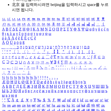
北京 을 입력하시려면
beijing
을 입력하시고 space를 누르
시면 됩니다.
ㅥ
ㅦ
ㅧ
ㅨ
ㅩ
ㅪ
ㅫ
ㅬ
ㅭ
ㅮ
ㅯ
ㅰ
ㅱ
ㅲ
ㅳ
ㅴ
ㅵ
ㅶ
ㅷ
ㅸ
ㅹ
ㅺ
ㅻ
ㅼ
ㅽ
ㅾ
ㅿ
ㆀ
ㆁ
ㆂ
ㆃ
ㆄ
ㆅ
ㆆ
ㆇ
ㆈ
ㆉ
ㆊ
ㆋ
ㆌ
ㆍ
ㆎ
Α
Β
Γ
Δ
Ε
Ζ
Η
Θ
Ι
Κ
Λ
Μ
Ν
Ξ
Ο
Π
Ρ
Σ
Τ
Υ
Φ
Χ
Ψ
Ω
α
β
γ
δ
ε
ζ
η
θ
ι
κ
λ
μ
ν
ξ
ο
π
ρ
σ
τ
υ
φ
χ
ψ
ω
á
à
Á
À
é
è
É
È
ç
Ç
ê
Ä
Ö
Ü
ä
ö
ü
ß
ְ
ֳ
ֲ
ֱ
ָ
ַ
ֵ
ֶ
ִ
ֹ
ּ
ֻ
ׂ
ׁ
ּ
ב
ה
נ
מ
צ
ת
ץ
ש
ד
ג
כ
ע
י
ח
ל
ך
ף
ק
ר
א
ט
ו
ן
ם
פ
‘
’
“
”
〔
〕
〈
〉
「
」
『
』
【
】
＂
（
）
［
］
｛
｝
±
×
÷
≠
≤
≥
∞
∴
♂
♀
∠
⊥
⌒
∂
∇
≡
≒
≪
≫
√
∽
∝
∵
∫
∬
∈
∋
⊆
⊇
⊂
⊃
∪
∩
∧
∨
￢
⇒
⇔
∀
∃
∮
∑
∏
＋
－
＜
＝
＞
、
。
·
‥
…
¨
〃
―
∥
＼
∼
´
～
ˇ
˘
˝
˚
˙
¸
˛
¡
¿
ː
！
＇
，
．
／
：
；
？
＾
＿
｀
｜
½
⅓
⅔
¼
¾
⅛
⅜
⅝
⅞
¹
²
³
⁴
ⁿ
₁
₂
₃
₄
Æ
Ð
Ħ
Ĳ
Ł
Ø
Œ
Þ
Ŧ
Ŋ
æ
đ
ð
ħ
ı
ĳ
ĸ
ŀ
ł
ø
œ
ß
þ
ŧ
ŋ
ŉ
А
Б
В
Г
Д
Е
Ё
Ж
З
И
Й
К
Л
М
Н
О
П
Р
С
Т
У
Ф
Х
Ц
Ч
Ш
Щ
Ъ
Ы
Ь
Э
Ю
Я
а
б
в
г
д
е
ё
ж
з
и
й
к
л
м
н
о
п
р
с
т
у
ф
х
ц
ч
ш
щ
ъ
ы
ь
э
ю
я
′
″
℃
Å
￠
￡
￥
¤
℉
‰
＄
％
Ｆ
￦
㎕
㎖
㎗
ℓ
㎘
㏄
㎣
㎤
㎥
㎦
㎙
㎚
㎛
㎜
㎝
㎞
㎟
㎠
㎡
㎢
㏊
㎍
㎎
㎏
㏏
㎈
㎉
㏈
㎧
㎨
㎰
㎱
㎲
㎳
㎴
㎵
㎶
㎷
㎸
㎹
㎀
㎁
㎂
㎃
㎄
㎺
㎻
㎽
㎾
㎿
㎐
㎑