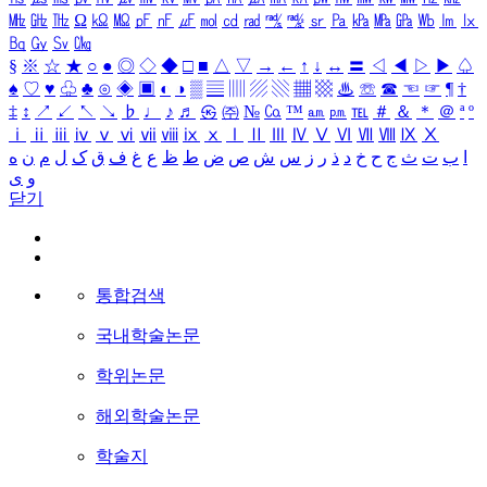
㎒
㎓
㎔
Ω
㏀
㏁
㎊
㎋
㎌
㏖
㏅
㎭
㎮
㎯
㏛
㎩
㎪
㎫
㎬
㏝
㏐
㏓
㏃
㏉
㏜
㏆
§
※
☆
★
○
●
◎
◇
◆
□
■
△
▽
→
←
↑
↓
↔
〓
◁
◀
▷
▶
♤
♠
♡
♥
♧
♣
⊙
◈
▣
◐
◑
▒
▤
▥
▨
▧
▦
▩
♨
☏
☎
☜
☞
¶
†
‡
↕
↗
↙
↖
↘
♭
♩
♪
♬
㉿
㈜
№
㏇
™
㏂
㏘
℡
＃
＆
＊
＠
ª
º
ⅰ
ⅱ
ⅲ
ⅳ
ⅴ
ⅵ
ⅶ
ⅷ
ⅸ
ⅹ
Ⅰ
Ⅱ
Ⅲ
Ⅳ
Ⅴ
Ⅵ
Ⅶ
Ⅷ
Ⅸ
Ⅹ
ا
ب
ت
ث
ج
ح
خ
د
ذ
ر
ز
س
ش
ص
ض
ط
ظ
ع
غ
ف
ق
ک
ل
م
ن
ه
و
ی
닫기
통합검색
국내학술논문
학위논문
해외학술논문
학술지