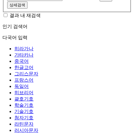
상세검색
결과 내 재검색
인기 검색어
다국어 입력
히라가나
가타카나
중국어
한글고어
그리스문자
프랑스어
독일어
히브리어
괄호기호
학술기호
기술기호
첨자기호
라틴문자
러시아문자