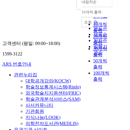
내림차순
정확도
순
10개씩 출력
내림차순
인기도
순
조회
10개씩
연도순
출력
제목순
20개씩
저자순
출력
고객센터 (평일: 09:00~18:00)
발행기
30개씩
관순
1599-3122
출력
50개씩
ARS 번호안내
출력
100개씩
관련누리집
출력
대학공개강의(KOCW)
학술정보통계시스템(Rinfo)
외국학술지지원센터(FRIC)
학술관계분석서비스(SAM)
사서커뮤니티
기관회원
지식나눔(LOOK)
의학전자도서관(MEDLIS)
유관기관 사이트