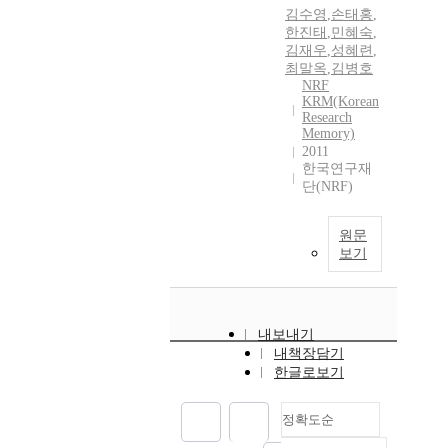
김수영
,
손태홍
,
한진태
,
민혜숙
,
김재우
,
성혜련
,
최말옥
,
김병호
NRF
KRM(Korean
Research
Memory)
2011
한국연구재
단(NRF)
원문
보기
내보내기
내책장담기
한글로보기
정확도순