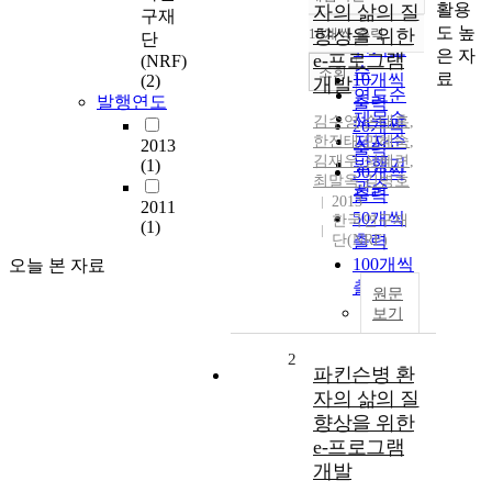
정확도
활용
자의 삶의 질
구재
순
도 높
10개씩 출력
향상을 위한
단
내림차순
인기도
은 자
e-프로그램
(NRF)
순
조회
료
10개씩
(2)
개발
연도순
발행연도
출력
제목순
김수영
,
손태홍
,
20개씩
저자순
한진태
,
민혜숙
,
2013
출력
김재우
,
성혜련
,
발행기
(1)
30개씩
최말옥
,
김병호
관순
출력
2013
2011
50개씩
한국연구재
(1)
단(NRF)
출력
100개씩
오늘 본 자료
출력
원문
보기
2
파킨슨병 환
자의 삶의 질
향상을 위한
e-프로그램
개발