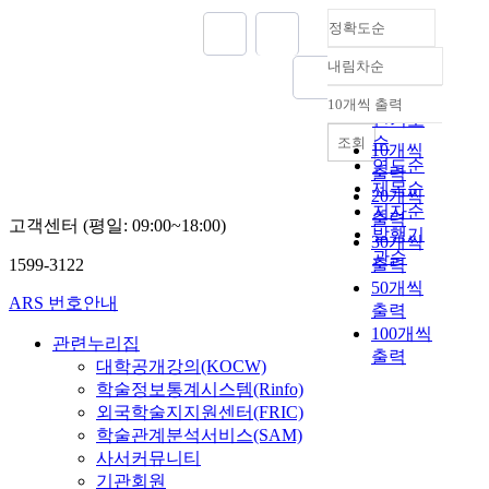
정확도순
내림차순
정확도
순
10개씩 출력
내림차순
인기도
순
조회
10개씩
연도순
출력
제목순
20개씩
저자순
출력
고객센터 (평일: 09:00~18:00)
발행기
30개씩
관순
1599-3122
출력
50개씩
ARS 번호안내
출력
100개씩
관련누리집
출력
대학공개강의(KOCW)
학술정보통계시스템(Rinfo)
외국학술지지원센터(FRIC)
학술관계분석서비스(SAM)
사서커뮤니티
기관회원