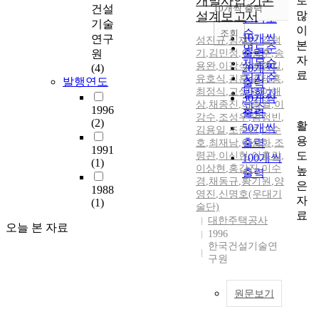
개발사업 기본
로
순
건설
10개씩 출력
내림차순
많
설계보고서
인기도
기술
이
순
조회
10개씩
연구
성진규
,
심재만
,
김덕
본
연도순
출력
원
기
,
김민정
,
이성훈
,
송
자
제목순
용완
,
이강석
,
박영길
,
(4)
20개씩
료
저자순
유호식
,
김훈
,
김태홍
,
발행연도
출력
최정식
,
고상수
,
이해
발행기
30개씩
상
,
채종진
,
이증열
,
이
관순
1996
출력
강수
,
조성우
,
임정빈
,
(2)
활
50개씩
김용일
,
조준연
,
이수
용
출력
호
,
최재남
,
이상화
,
조
1991
도
령관
,
이신현
,
이홍길
,
100개씩
(1)
이상현
,
홍갑진
,
이수
높
출력
경
,
채동규
,
황기원
,
양
은
1988
영진
,
신명호(우대기
자
(1)
술단)
료
대한주택공사
오늘 본 자료
1996
한국건설기술연
구원
원문보기