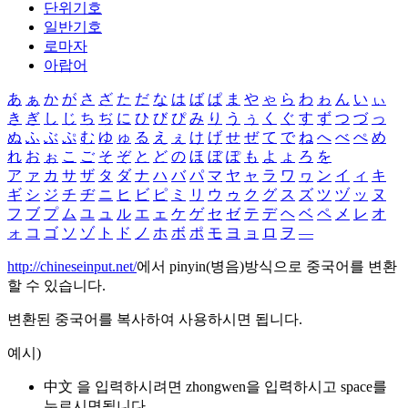
단위기호
일반기호
로마자
아랍어
あ
ぁ
か
が
さ
ざ
た
だ
な
は
ば
ぱ
ま
や
ゃ
ら
わ
ゎ
ん
い
ぃ
き
ぎ
し
じ
ち
ぢ
に
ひ
び
ぴ
み
り
う
ぅ
く
ぐ
す
ず
つ
づ
っ
ぬ
ふ
ぶ
ぷ
む
ゆ
ゅ
る
え
ぇ
け
げ
せ
ぜ
て
で
ね
へ
べ
ぺ
め
れ
お
ぉ
こ
ご
そ
ぞ
と
ど
の
ほ
ぼ
ぽ
も
よ
ょ
ろ
を
ア
ァ
カ
サ
ザ
タ
ダ
ナ
ハ
バ
パ
マ
ヤ
ャ
ラ
ワ
ヮ
ン
イ
ィ
キ
ギ
シ
ジ
チ
ヂ
ニ
ヒ
ビ
ピ
ミ
リ
ウ
ゥ
ク
グ
ス
ズ
ツ
ヅ
ッ
ヌ
フ
ブ
プ
ム
ユ
ュ
ル
エ
ェ
ケ
ゲ
セ
ゼ
テ
デ
ヘ
ベ
ペ
メ
レ
オ
ォ
コ
ゴ
ソ
ゾ
ト
ド
ノ
ホ
ボ
ポ
モ
ヨ
ョ
ロ
ヲ
―
http://chineseinput.net/
에서 pinyin(병음)방식으로 중국어를 변환
할 수 있습니다.
변환된 중국어를 복사하여 사용하시면 됩니다.
예시)
中文 을 입력하시려면
zhongwen
을 입력하시고 space를
누르시면됩니다.