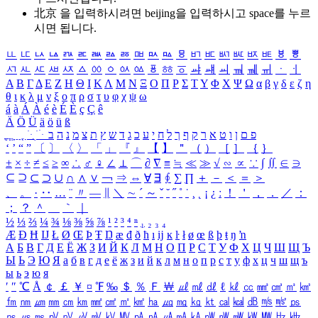
北京 을 입력하시려면
beijing
을 입력하시고 space를 누르
시면 됩니다.
ㅥ
ㅦ
ㅧ
ㅨ
ㅩ
ㅪ
ㅫ
ㅬ
ㅭ
ㅮ
ㅯ
ㅰ
ㅱ
ㅲ
ㅳ
ㅴ
ㅵ
ㅶ
ㅷ
ㅸ
ㅹ
ㅺ
ㅻ
ㅼ
ㅽ
ㅾ
ㅿ
ㆀ
ㆁ
ㆂ
ㆃ
ㆄ
ㆅ
ㆆ
ㆇ
ㆈ
ㆉ
ㆊ
ㆋ
ㆌ
ㆍ
ㆎ
Α
Β
Γ
Δ
Ε
Ζ
Η
Θ
Ι
Κ
Λ
Μ
Ν
Ξ
Ο
Π
Ρ
Σ
Τ
Υ
Φ
Χ
Ψ
Ω
α
β
γ
δ
ε
ζ
η
θ
ι
κ
λ
μ
ν
ξ
ο
π
ρ
σ
τ
υ
φ
χ
ψ
ω
á
à
Á
À
é
è
É
È
ç
Ç
ê
Ä
Ö
Ü
ä
ö
ü
ß
ְ
ֳ
ֲ
ֱ
ָ
ַ
ֵ
ֶ
ִ
ֹ
ּ
ֻ
ׂ
ׁ
ּ
ב
ה
נ
מ
צ
ת
ץ
ש
ד
ג
כ
ע
י
ח
ל
ך
ף
ק
ר
א
ט
ו
ן
ם
פ
‘
’
“
”
〔
〕
〈
〉
「
」
『
』
【
】
＂
（
）
［
］
｛
｝
±
×
÷
≠
≤
≥
∞
∴
♂
♀
∠
⊥
⌒
∂
∇
≡
≒
≪
≫
√
∽
∝
∵
∫
∬
∈
∋
⊆
⊇
⊂
⊃
∪
∩
∧
∨
￢
⇒
⇔
∀
∃
∮
∑
∏
＋
－
＜
＝
＞
、
。
·
‥
…
¨
〃
―
∥
＼
∼
´
～
ˇ
˘
˝
˚
˙
¸
˛
¡
¿
ː
！
＇
，
．
／
：
；
？
＾
＿
｀
｜
½
⅓
⅔
¼
¾
⅛
⅜
⅝
⅞
¹
²
³
⁴
ⁿ
₁
₂
₃
₄
Æ
Ð
Ħ
Ĳ
Ł
Ø
Œ
Þ
Ŧ
Ŋ
æ
đ
ð
ħ
ı
ĳ
ĸ
ŀ
ł
ø
œ
ß
þ
ŧ
ŋ
ŉ
А
Б
В
Г
Д
Е
Ё
Ж
З
И
Й
К
Л
М
Н
О
П
Р
С
Т
У
Ф
Х
Ц
Ч
Ш
Щ
Ъ
Ы
Ь
Э
Ю
Я
а
б
в
г
д
е
ё
ж
з
и
й
к
л
м
н
о
п
р
с
т
у
ф
х
ц
ч
ш
щ
ъ
ы
ь
э
ю
я
′
″
℃
Å
￠
￡
￥
¤
℉
‰
＄
％
Ｆ
￦
㎕
㎖
㎗
ℓ
㎘
㏄
㎣
㎤
㎥
㎦
㎙
㎚
㎛
㎜
㎝
㎞
㎟
㎠
㎡
㎢
㏊
㎍
㎎
㎏
㏏
㎈
㎉
㏈
㎧
㎨
㎰
㎱
㎲
㎳
㎴
㎵
㎶
㎷
㎸
㎹
㎀
㎁
㎂
㎃
㎄
㎺
㎻
㎽
㎾
㎿
㎐
㎑