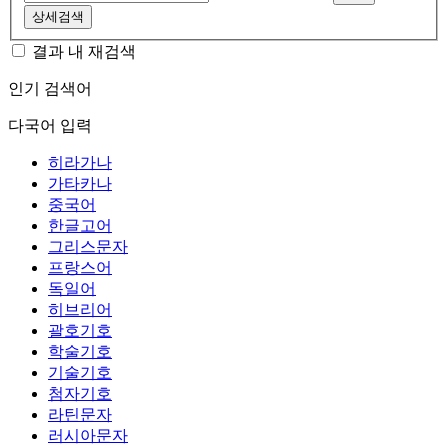
상세검색
결과 내 재검색
인기 검색어
다국어 입력
히라가나
가타카나
중국어
한글고어
그리스문자
프랑스어
독일어
히브리어
괄호기호
학술기호
기술기호
첨자기호
라틴문자
러시아문자