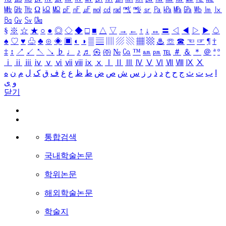
㎒
㎓
㎔
Ω
㏀
㏁
㎊
㎋
㎌
㏖
㏅
㎭
㎮
㎯
㏛
㎩
㎪
㎫
㎬
㏝
㏐
㏓
㏃
㏉
㏜
㏆
§
※
☆
★
○
●
◎
◇
◆
□
■
△
▽
→
←
↑
↓
↔
〓
◁
◀
▷
▶
♤
♠
♡
♥
♧
♣
⊙
◈
▣
◐
◑
▒
▤
▥
▨
▧
▦
▩
♨
☏
☎
☜
☞
¶
†
‡
↕
↗
↙
↖
↘
♭
♩
♪
♬
㉿
㈜
№
㏇
™
㏂
㏘
℡
＃
＆
＊
＠
ª
º
ⅰ
ⅱ
ⅲ
ⅳ
ⅴ
ⅵ
ⅶ
ⅷ
ⅸ
ⅹ
Ⅰ
Ⅱ
Ⅲ
Ⅳ
Ⅴ
Ⅵ
Ⅶ
Ⅷ
Ⅸ
Ⅹ
ا
ب
ت
ث
ج
ح
خ
د
ذ
ر
ز
س
ش
ص
ض
ط
ظ
ع
غ
ف
ق
ک
ل
م
ن
ه
و
ی
닫기
통합검색
국내학술논문
학위논문
해외학술논문
학술지