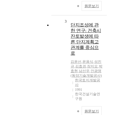
원문보기
3
단지조성에 관
한 연구: 건축시
잔토발생에 따
른 단지계획고
관계를 중심으
로
김윤선
,
윤용식
,
성진
규
,
김효경
,
장지오
,
박
효현
,
남선우
,
안광명
(동양기술개발공사)
한국토지개발공
사
1991
한국건설기술연
구원
원문보기