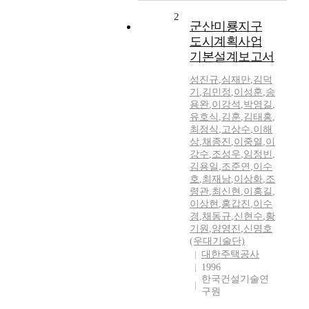
2
군산미룡지구
도시계획사업
기본설계보고서
성진규
,
심재만
,
김덕
기
,
김민정
,
이성훈
,
송
용완
,
이강석
,
박영길
,
유호식
,
김훈
,
김태홍
,
최정식
,
고상수
,
이해
상
,
채종진
,
이중열
,
이
강수
,
조성우
,
임정빈
,
김용일
,
조준연
,
이수
호
,
최재남
,
이상화
,
조
령관
,
최신현
,
이홍길
,
이상현
,
홍갑진
,
이수
경
,
채동규
,
신현수
,
황
기원
,
양영진
,
신명호
(우대기술단)
대한주택공사
1996
한국건설기술연
구원