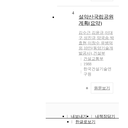
4
설악산국립공원
계획(요약)
김수근
,
김윤규
,
이대
구
,
성진규
,
양국송
,
박
효현
,
이창수
,
유병덕
외
,
10인(동양기술개
발공사)
,
건설부
건설교통부
1988
한국건설기술연
구원
원문보기
내보내기
내책장담기
한글로보기