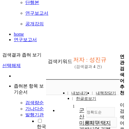
단행본
연구보고서
공개강의
home
연구보고서
검색결과 좁혀 보기
연
저자 : 성진규
검색키워드
관
선택해제
(검색결과
4
건)
검
색
어
좁혀본 항목 보
추
기순서
천
내보내기
내책장담기
한글로보기
검색량순
이
1
가나다순
군
검
정확도순
발행기관
산
색
미룡지구 택지
내림차순
어
정확도
한국