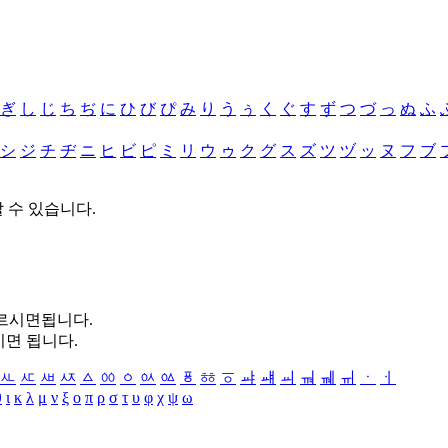
ぎ
し
じ
ち
ぢ
に
ひ
び
ぴ
み
り
う
ぅ
く
ぐ
す
ず
つ
づ
っ
ぬ
ふ
シ
ジ
チ
ヂ
ニ
ヒ
ビ
ピ
ミ
リ
ウ
ゥ
ク
グ
ス
ズ
ツ
ヅ
ッ
ヌ
フ
ブ
할 수 있습니다.
누르시면됩니다.
시면 됩니다.
ㅻ
ㅼ
ㅽ
ㅾ
ㅿ
ㆀ
ㆁ
ㆂ
ㆃ
ㆄ
ㆅ
ㆆ
ㆇ
ㆈ
ㆉ
ㆊ
ㆋ
ㆌ
ㆍ
ㆎ
θ
ι
κ
λ
μ
ν
ξ
ο
π
ρ
σ
τ
υ
φ
χ
ψ
ω