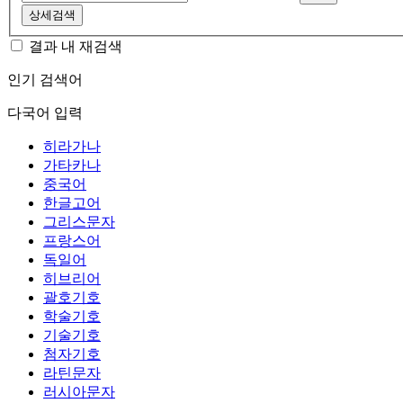
상세검색
결과 내 재검색
인기 검색어
다국어 입력
히라가나
가타카나
중국어
한글고어
그리스문자
프랑스어
독일어
히브리어
괄호기호
학술기호
기술기호
첨자기호
라틴문자
러시아문자