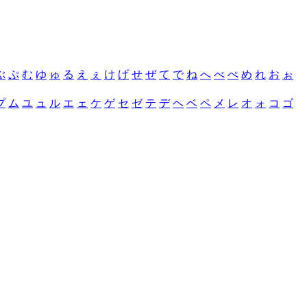
ぶ
ぷ
む
ゆ
ゅ
る
え
ぇ
け
げ
せ
ぜ
て
で
ね
へ
べ
ぺ
め
れ
お
ぉ
プ
ム
ユ
ュ
ル
エ
ェ
ケ
ゲ
セ
ゼ
テ
デ
ヘ
ベ
ペ
メ
レ
オ
ォ
コ
ゴ