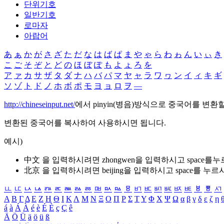
단위기호
일반기호
로마자
아랍어
あ
ぁ
か
が
さ
ざ
た
だ
な
は
ば
ぱ
ま
や
ゃ
ら
わ
ゎ
ん
い
ぃ
き
こ
ご
そ
ぞ
と
ど
の
ほ
ぼ
ぽ
も
よ
ょ
ろ
を
ア
ァ
カ
サ
ザ
タ
ダ
ナ
ハ
バ
パ
マ
ヤ
ャ
ラ
ワ
ヮ
ン
イ
ィ
キ
ギ
ソ
ゾ
ト
ド
ノ
ホ
ボ
ポ
モ
ヨ
ョ
ロ
ヲ
―
http://chineseinput.net/
에서 pinyin(병음)방식으로 중국어를 변환
변환된 중국어를 복사하여 사용하시면 됩니다.
예시)
中文 을 입력하시려면
zhongwen
을 입력하시고 space를
北京 을 입력하시려면
beijing
을 입력하시고 space를 누르
ㅥ
ㅦ
ㅧ
ㅨ
ㅩ
ㅪ
ㅫ
ㅬ
ㅭ
ㅮ
ㅯ
ㅰ
ㅱ
ㅲ
ㅳ
ㅴ
ㅵ
ㅶ
ㅷ
ㅸ
ㅹ
ㅺ
Α
Β
Γ
Δ
Ε
Ζ
Η
Θ
Ι
Κ
Λ
Μ
Ν
Ξ
Ο
Π
Ρ
Σ
Τ
Υ
Φ
Χ
Ψ
Ω
α
β
γ
δ
ε
ζ
η
á
à
Á
À
é
è
É
È
ç
Ç
ê
Ä
Ö
Ü
ä
ö
ü
ß