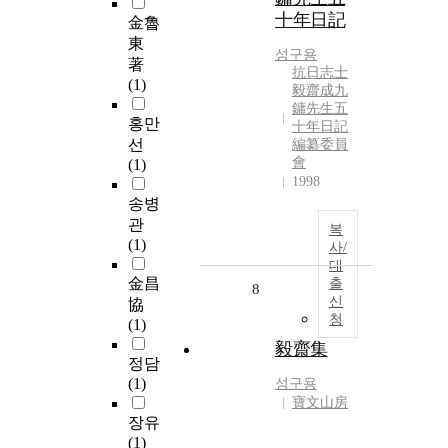
十年日記
金魯
東
성구용
著
抗日志士
(1)
毅齋成九
鏞先生五
홍만
十年日記
선
編纂委員
會
(1)
1998
송병
관
복
(1)
사/
대
金昌
출
8
신
協
청
(1)
毅齋集
정담
(1)
성구용
寶文山房
장유
(1)