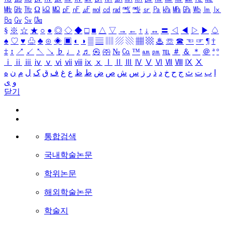
㎒
㎓
㎔
Ω
㏀
㏁
㎊
㎋
㎌
㏖
㏅
㎭
㎮
㎯
㏛
㎩
㎪
㎫
㎬
㏝
㏐
㏓
㏃
㏉
㏜
㏆
§
※
☆
★
○
●
◎
◇
◆
□
■
△
▽
→
←
↑
↓
↔
〓
◁
◀
▷
▶
♤
♠
♡
♥
♧
♣
⊙
◈
▣
◐
◑
▒
▤
▥
▨
▧
▦
▩
♨
☏
☎
☜
☞
¶
†
‡
↕
↗
↙
↖
↘
♭
♩
♪
♬
㉿
㈜
№
㏇
™
㏂
㏘
℡
＃
＆
＊
＠
ª
º
ⅰ
ⅱ
ⅲ
ⅳ
ⅴ
ⅵ
ⅶ
ⅷ
ⅸ
ⅹ
Ⅰ
Ⅱ
Ⅲ
Ⅳ
Ⅴ
Ⅵ
Ⅶ
Ⅷ
Ⅸ
Ⅹ
ا
ب
ت
ث
ج
ح
خ
د
ذ
ر
ز
س
ش
ص
ض
ط
ظ
ع
غ
ف
ق
ک
ل
م
ن
ه
و
ی
닫기
통합검색
국내학술논문
학위논문
해외학술논문
학술지