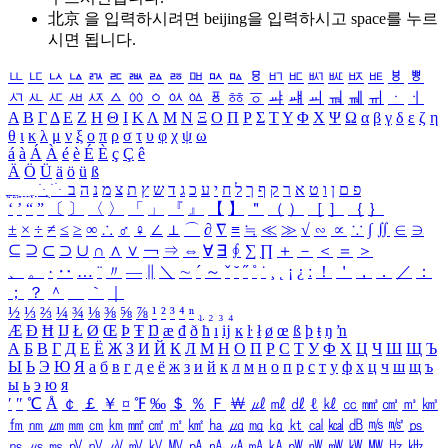
北京 을 입력하시려면
beijing
을 입력하시고 space를 누르
시면 됩니다.
ㅥ
ㅦ
ㅧ
ㅨ
ㅩ
ㅪ
ㅫ
ㅬ
ㅭ
ㅮ
ㅯ
ㅰ
ㅱ
ㅲ
ㅳ
ㅴ
ㅵ
ㅶ
ㅷ
ㅸ
ㅹ
ㅺ
ㅻ
ㅼ
ㅽ
ㅾ
ㅿ
ㆀ
ㆁ
ㆂ
ㆃ
ㆄ
ㆅ
ㆆ
ㆇ
ㆈ
ㆉ
ㆊ
ㆋ
ㆌ
ㆍ
ㆎ
Α
Β
Γ
Δ
Ε
Ζ
Η
Θ
Ι
Κ
Λ
Μ
Ν
Ξ
Ο
Π
Ρ
Σ
Τ
Υ
Φ
Χ
Ψ
Ω
α
β
γ
δ
ε
ζ
η
θ
ι
κ
λ
μ
ν
ξ
ο
π
ρ
σ
τ
υ
φ
χ
ψ
ω
á
à
Á
À
é
è
É
È
ç
Ç
ê
Ä
Ö
Ü
ä
ö
ü
ß
ְ
ֳ
ֲ
ֱ
ָ
ַ
ֵ
ֶ
ִ
ֹ
ּ
ֻ
ׂ
ׁ
ּ
ב
ה
נ
מ
צ
ת
ץ
ש
ד
ג
כ
ע
י
ח
ל
ך
ף
ק
ר
א
ט
ו
ן
ם
פ
‘
’
“
”
〔
〕
〈
〉
「
」
『
』
【
】
＂
（
）
［
］
｛
｝
±
×
÷
≠
≤
≥
∞
∴
♂
♀
∠
⊥
⌒
∂
∇
≡
≒
≪
≫
√
∽
∝
∵
∫
∬
∈
∋
⊆
⊇
⊂
⊃
∪
∩
∧
∨
￢
⇒
⇔
∀
∃
∮
∑
∏
＋
－
＜
＝
＞
、
。
·
‥
…
¨
〃
―
∥
＼
∼
´
～
ˇ
˘
˝
˚
˙
¸
˛
¡
¿
ː
！
＇
，
．
／
：
；
？
＾
＿
｀
｜
½
⅓
⅔
¼
¾
⅛
⅜
⅝
⅞
¹
²
³
⁴
ⁿ
₁
₂
₃
₄
Æ
Ð
Ħ
Ĳ
Ł
Ø
Œ
Þ
Ŧ
Ŋ
æ
đ
ð
ħ
ı
ĳ
ĸ
ŀ
ł
ø
œ
ß
þ
ŧ
ŋ
ŉ
А
Б
В
Г
Д
Е
Ё
Ж
З
И
Й
К
Л
М
Н
О
П
Р
С
Т
У
Ф
Х
Ц
Ч
Ш
Щ
Ъ
Ы
Ь
Э
Ю
Я
а
б
в
г
д
е
ё
ж
з
и
й
к
л
м
н
о
п
р
с
т
у
ф
х
ц
ч
ш
щ
ъ
ы
ь
э
ю
я
′
″
℃
Å
￠
￡
￥
¤
℉
‰
＄
％
Ｆ
￦
㎕
㎖
㎗
ℓ
㎘
㏄
㎣
㎤
㎥
㎦
㎙
㎚
㎛
㎜
㎝
㎞
㎟
㎠
㎡
㎢
㏊
㎍
㎎
㎏
㏏
㎈
㎉
㏈
㎧
㎨
㎰
㎱
㎲
㎳
㎴
㎵
㎶
㎷
㎸
㎹
㎀
㎁
㎂
㎃
㎄
㎺
㎻
㎽
㎾
㎿
㎐
㎑