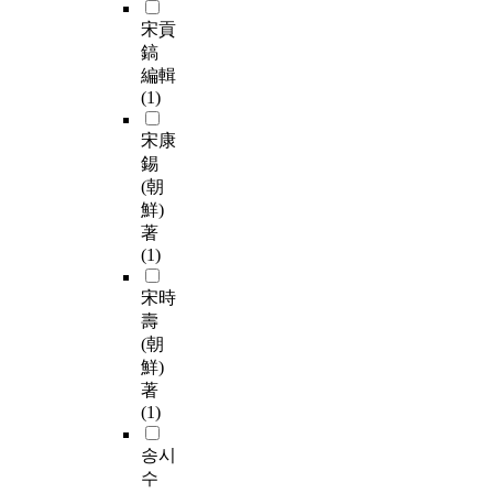
宋貢
鎬
編輯
(1)
宋康
錫
(朝
鮮)
著
(1)
宋時
壽
(朝
鮮)
著
(1)
송시
수