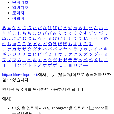
단위기호
일반기호
로마자
아랍어
あ
ぁ
か
が
さ
ざ
た
だ
な
は
ば
ぱ
ま
や
ゃ
ら
わ
ゎ
ん
い
ぃ
き
ぎ
し
じ
ち
ぢ
に
ひ
び
ぴ
み
り
う
ぅ
く
ぐ
す
ず
つ
づ
っ
ぬ
ふ
ぶ
ぷ
む
ゆ
ゅ
る
え
ぇ
け
げ
せ
ぜ
て
で
ね
へ
べ
ぺ
め
れ
お
ぉ
こ
ご
そ
ぞ
と
ど
の
ほ
ぼ
ぽ
も
よ
ょ
ろ
を
ア
ァ
カ
サ
ザ
タ
ダ
ナ
ハ
バ
パ
マ
ヤ
ャ
ラ
ワ
ヮ
ン
イ
ィ
キ
ギ
シ
ジ
チ
ヂ
ニ
ヒ
ビ
ピ
ミ
リ
ウ
ゥ
ク
グ
ス
ズ
ツ
ヅ
ッ
ヌ
フ
ブ
プ
ム
ユ
ュ
ル
エ
ェ
ケ
ゲ
セ
ゼ
テ
デ
ヘ
ベ
ペ
メ
レ
オ
ォ
コ
ゴ
ソ
ゾ
ト
ド
ノ
ホ
ボ
ポ
モ
ヨ
ョ
ロ
ヲ
―
http://chineseinput.net/
에서 pinyin(병음)방식으로 중국어를 변환
할 수 있습니다.
변환된 중국어를 복사하여 사용하시면 됩니다.
예시)
中文 을 입력하시려면
zhongwen
을 입력하시고 space를
누르시면됩니다.