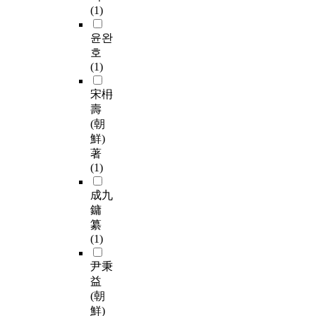
(1)
윤완
호
(1)
宋枏
壽
(朝
鮮)
著
(1)
成九
鏞
纂
(1)
尹秉
益
(朝
鮮)