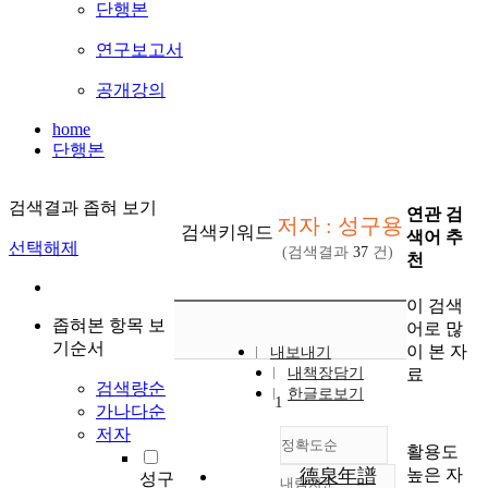
단행본
연구보고서
공개강의
home
단행본
검색결과 좁혀 보기
연관 검
저자 : 성구용
검색키워드
색어 추
선택해제
(검색결과
37
건)
천
이 검색
좁혀본 항목 보
어로 많
기순서
이 본 자
내보내기
료
내책장담기
검색량순
한글로보기
1
가나다순
저자
정확도순
활용도
높은 자
德泉年譜
성구
내림차순