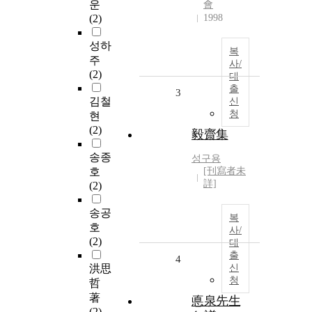
운
會
(2)
1998
성하
복
주
사/
(2)
대
출
3
김철
신
청
현
(2)
毅齋集
송종
성구용
호
[刊寫者未
詳]
(2)
송공
복
호
사/
(2)
대
출
4
洪思
신
청
哲
著
悳泉先生
(2)