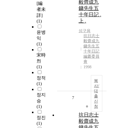
毅齊成九
[編
鏞先生五
者未
十年日記 .
詳]
上 .
(1)
성구용
윤병
抗日志士
익
毅齋成九
(1)
鏞先生五
十年日記
宋時
編纂委員
烈
會
(1)
1998
정적
복
(1)
사/
대
정지
출
7
승
신
(1)
청
抗日志士
정진
毅齋成九
(1)
鏞先生五