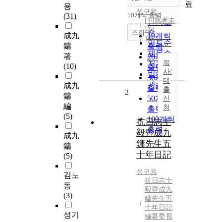
정확도
료
용
순
성구용
10개씩 출력
(31)
내림차순
[刊寫者未
인기도
詳]
순
조회
成九
10개씩
1977
연도순
鏞
출력
제목순
著
20개씩
복
저자순
(10)
출력
사/
발행기
30개씩
대
관순
成九
출력
출
2
鏞
50개씩
신
編
청
출력
(5)
100개씩
抗日志士
출력
毅齊成九
成九
鏞先生五
鏞
十年日記
(5)
성구용
김노
抗日志士
동
毅齊成九
(3)
鏞先生五
十年日記
성기
編纂委員