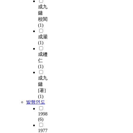
成九
鏞
校閱
(1)
成灦
(1)
成禮
仁
(1)
成九
鏞
[著]
(1)
발행연도
1998
(6)
1977