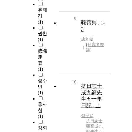
유제
경
9
(1)
毅齋集 . 1-
3
권찬
(1)
成九鏞
[刊寫者未
詳]
成璣
運
著
(1)
성주
10
抗日志士
빈
成九鏞先
(1)
生五十年
홍사
日記 . 上
철
성구용
(1)
抗日志士
毅齋成九
정회
鏞先生五