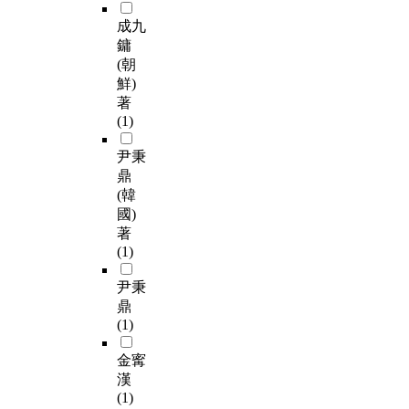
成九
鏞
(朝
鮮)
著
(1)
尹秉
鼎
(韓
國)
著
(1)
尹秉
鼎
(1)
金寗
漢
(1)