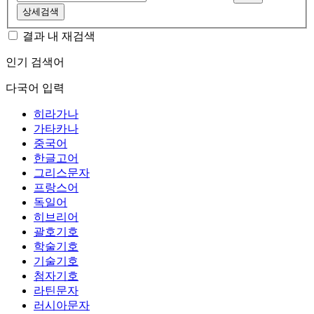
상세검색
결과 내 재검색
인기 검색어
다국어 입력
히라가나
가타카나
중국어
한글고어
그리스문자
프랑스어
독일어
히브리어
괄호기호
학술기호
기술기호
첨자기호
라틴문자
러시아문자