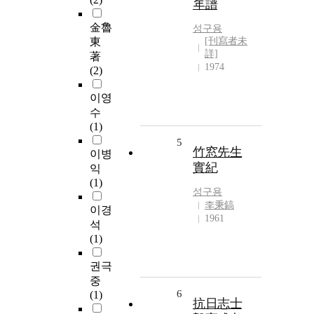
年譜
金魯
성구용
東
[刊寫者未
詳]
著
1974
(2)
이영
수
(1)
5
竹窓先生
이병
實紀
익
(1)
성구용
李秉鎬
이경
1961
석
(1)
권극
중
6
(1)
抗日志士