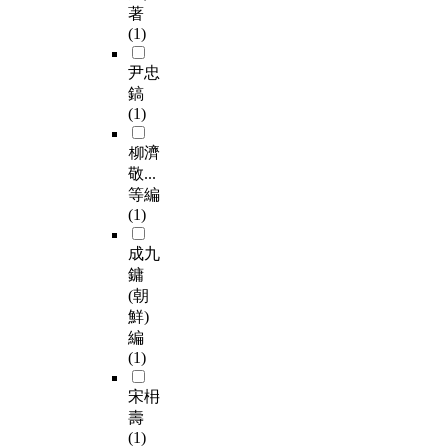
著
(1)
尹忠
鎬
(1)
柳濟
敬...
等編
(1)
成九
鏞
(朝
鮮)
編
(1)
宋枏
壽
(1)