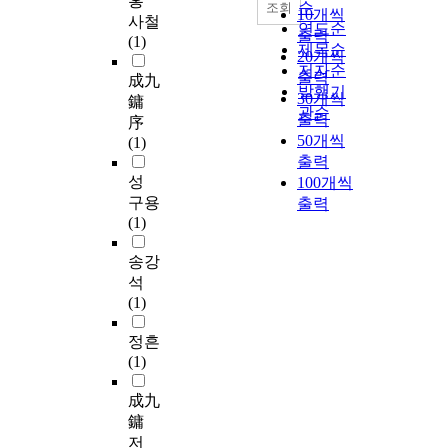
홍
순
조회
10개씩
사철
연도순
출력
(1)
제목순
20개씩
저자순
출력
成九
발행기
30개씩
鏞
관순
출력
序
50개씩
(1)
출력
성
100개씩
구용
출력
(1)
송강
석
(1)
정흔
(1)
成九
鏞
저