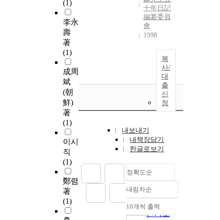
(1)
十年日記
編纂委員
李永
會
壽
1998
著
(1)
복
사/
成周
대
斌
출
(朝
신
鮮)
청
著
(1)
내보내기
내책장담기
이시
한글로보기
직
(1)
정확도순
鄭렴
내림차순
著
정확도
(1)
순
10개씩 출력
내림차순
인기도