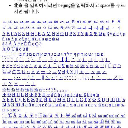
北京 을 입력하시려면
beijing
을 입력하시고 space를 누르
시면 됩니다.
ㅥ
ㅦ
ㅧ
ㅨ
ㅩ
ㅪ
ㅫ
ㅬ
ㅭ
ㅮ
ㅯ
ㅰ
ㅱ
ㅲ
ㅳ
ㅴ
ㅵ
ㅶ
ㅷ
ㅸ
ㅹ
ㅺ
ㅻ
ㅼ
ㅽ
ㅾ
ㅿ
ㆀ
ㆁ
ㆂ
ㆃ
ㆄ
ㆅ
ㆆ
ㆇ
ㆈ
ㆉ
ㆊ
ㆋ
ㆌ
ㆍ
ㆎ
Α
Β
Γ
Δ
Ε
Ζ
Η
Θ
Ι
Κ
Λ
Μ
Ν
Ξ
Ο
Π
Ρ
Σ
Τ
Υ
Φ
Χ
Ψ
Ω
α
β
γ
δ
ε
ζ
η
θ
ι
κ
λ
μ
ν
ξ
ο
π
ρ
σ
τ
υ
φ
χ
ψ
ω
á
à
Á
À
é
è
É
È
ç
Ç
ê
Ä
Ö
Ü
ä
ö
ü
ß
ְ
ֳ
ֲ
ֱ
ָ
ַ
ֵ
ֶ
ִ
ֹ
ּ
ֻ
ׂ
ׁ
ּ
ב
ה
נ
מ
צ
ת
ץ
ש
ד
ג
כ
ע
י
ח
ל
ך
ף
ק
ר
א
ט
ו
ן
ם
פ
‘
’
“
”
〔
〕
〈
〉
「
」
『
』
【
】
＂
（
）
［
］
｛
｝
±
×
÷
≠
≤
≥
∞
∴
♂
♀
∠
⊥
⌒
∂
∇
≡
≒
≪
≫
√
∽
∝
∵
∫
∬
∈
∋
⊆
⊇
⊂
⊃
∪
∩
∧
∨
￢
⇒
⇔
∀
∃
∮
∑
∏
＋
－
＜
＝
＞
、
。
·
‥
…
¨
〃
―
∥
＼
∼
´
～
ˇ
˘
˝
˚
˙
¸
˛
¡
¿
ː
！
＇
，
．
／
：
；
？
＾
＿
｀
｜
½
⅓
⅔
¼
¾
⅛
⅜
⅝
⅞
¹
²
³
⁴
ⁿ
₁
₂
₃
₄
Æ
Ð
Ħ
Ĳ
Ł
Ø
Œ
Þ
Ŧ
Ŋ
æ
đ
ð
ħ
ı
ĳ
ĸ
ŀ
ł
ø
œ
ß
þ
ŧ
ŋ
ŉ
А
Б
В
Г
Д
Е
Ё
Ж
З
И
Й
К
Л
М
Н
О
П
Р
С
Т
У
Ф
Х
Ц
Ч
Ш
Щ
Ъ
Ы
Ь
Э
Ю
Я
а
б
в
г
д
е
ё
ж
з
и
й
к
л
м
н
о
п
р
с
т
у
ф
х
ц
ч
ш
щ
ъ
ы
ь
э
ю
я
′
″
℃
Å
￠
￡
￥
¤
℉
‰
＄
％
Ｆ
￦
㎕
㎖
㎗
ℓ
㎘
㏄
㎣
㎤
㎥
㎦
㎙
㎚
㎛
㎜
㎝
㎞
㎟
㎠
㎡
㎢
㏊
㎍
㎎
㎏
㏏
㎈
㎉
㏈
㎧
㎨
㎰
㎱
㎲
㎳
㎴
㎵
㎶
㎷
㎸
㎹
㎀
㎁
㎂
㎃
㎄
㎺
㎻
㎽
㎾
㎿
㎐
㎑