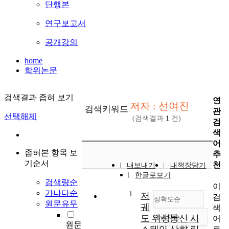
단행본
연구보고서
공개강의
home
학위논문
검색결과 좁혀 보기
연
저자 : 선여진
검색키워드
관
선택해제
(검색결과
1
건)
검
색
어
좁혀본 항목 보
추
기순서
천
내보내기
내책장담기
한글로보기
검색량순
이
가나다순
1
저
검
정확도순
원문유무
궤
색
도 위성통신 시
내림차순
어
정확도
원문