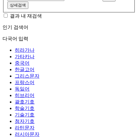
상세검색
결과 내 재검색
인기 검색어
다국어 입력
히라가나
가타카나
중국어
한글고어
그리스문자
프랑스어
독일어
히브리어
괄호기호
학술기호
기술기호
첨자기호
라틴문자
러시아문자