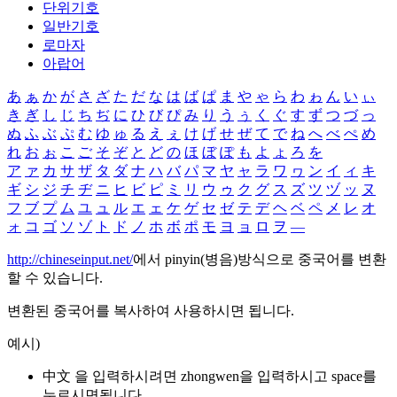
단위기호
일반기호
로마자
아랍어
あ
ぁ
か
が
さ
ざ
た
だ
な
は
ば
ぱ
ま
や
ゃ
ら
わ
ゎ
ん
い
ぃ
き
ぎ
し
じ
ち
ぢ
に
ひ
び
ぴ
み
り
う
ぅ
く
ぐ
す
ず
つ
づ
っ
ぬ
ふ
ぶ
ぷ
む
ゆ
ゅ
る
え
ぇ
け
げ
せ
ぜ
て
で
ね
へ
べ
ぺ
め
れ
お
ぉ
こ
ご
そ
ぞ
と
ど
の
ほ
ぼ
ぽ
も
よ
ょ
ろ
を
ア
ァ
カ
サ
ザ
タ
ダ
ナ
ハ
バ
パ
マ
ヤ
ャ
ラ
ワ
ヮ
ン
イ
ィ
キ
ギ
シ
ジ
チ
ヂ
ニ
ヒ
ビ
ピ
ミ
リ
ウ
ゥ
ク
グ
ス
ズ
ツ
ヅ
ッ
ヌ
フ
ブ
プ
ム
ユ
ュ
ル
エ
ェ
ケ
ゲ
セ
ゼ
テ
デ
ヘ
ベ
ペ
メ
レ
オ
ォ
コ
ゴ
ソ
ゾ
ト
ド
ノ
ホ
ボ
ポ
モ
ヨ
ョ
ロ
ヲ
―
http://chineseinput.net/
에서 pinyin(병음)방식으로 중국어를 변환
할 수 있습니다.
변환된 중국어를 복사하여 사용하시면 됩니다.
예시)
中文 을 입력하시려면
zhongwen
을 입력하시고 space를
누르시면됩니다.