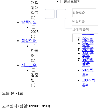
한글로보기
대학
하
원대
는
학교
정확도순
비
(1)
지
내림차순
발행연도
상
정확도
네
순
10개씩 출력
내림차순
2025
트
인기도
(1)
워
순
조회
10개씩
작성언어
크
연도순
출력
(
제목순
20개씩
한국
N
저자순
출력
어
o
발행기
30개씩
(1)
n
관순
지도교수
출력
-
50개씩
T
김중
출력
e
빈
100개씩
r
(1)
출력
r
e
오늘 본 자료
s
t
r
고객센터 (평일: 09:00~18:00)