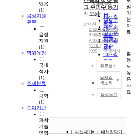
스템의 상향 링
로
순
있음
10개씩 출력
내림차순
많
크 주파수 동기
인기도
(1)
이
선보상
순
조회
음성지원
10개씩
본
연도순
유무
출력
선여진
자
제목순
20개씩
과학기술연합대
료
저자순
음성
학원대학교 한국
출력
발행기
지원
전자통신연구원
30개씩
(ETRI)
관순
(1)
출력
2025
국내석사
학위유형
활
50개씩
용
출력
국내
도
원문보기
100개씩
석사
높
출력
(1)
목차검
은
저
주제분류
색조회
자
궤
도
료
음성듣기
공학
위
(1)
성
수여기관
을
기
과학
반
기술
으
내보내기
내책장담기
연합
로