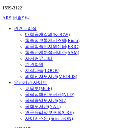
i
a
1599-3122
l
ARS 번호안내
N
e
관련누리집
t
대학공개강의(KOCW)
w
학술정보통계시스템(Rinfo)
o
외국학술지지원센터(FRIC)
r
학술관계분석서비스(SAM)
k
사서커뮤니티
s
기관회원
,
N
지식나눔(LOOK)
T
의학전자도서관(MEDLIS)
N
유관기관 사이트
)
교육부(MOE)
는
국립장애인도서관(NLD)
지
국립중앙도서관(NL)
상
국회도서관(NAL)
인
연구윤리정보포털(CRE)
프
사이언스온 (ScienceON)
라
의