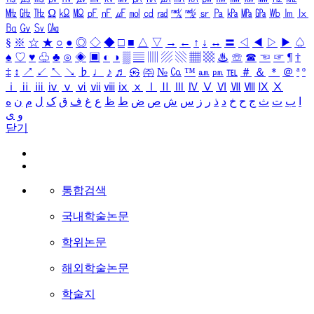
㎒
㎓
㎔
Ω
㏀
㏁
㎊
㎋
㎌
㏖
㏅
㎭
㎮
㎯
㏛
㎩
㎪
㎫
㎬
㏝
㏐
㏓
㏃
㏉
㏜
㏆
§
※
☆
★
○
●
◎
◇
◆
□
■
△
▽
→
←
↑
↓
↔
〓
◁
◀
▷
▶
♤
♠
♡
♥
♧
♣
⊙
◈
▣
◐
◑
▒
▤
▥
▨
▧
▦
▩
♨
☏
☎
☜
☞
¶
†
‡
↕
↗
↙
↖
↘
♭
♩
♪
♬
㉿
㈜
№
㏇
™
㏂
㏘
℡
＃
＆
＊
＠
ª
º
ⅰ
ⅱ
ⅲ
ⅳ
ⅴ
ⅵ
ⅶ
ⅷ
ⅸ
ⅹ
Ⅰ
Ⅱ
Ⅲ
Ⅳ
Ⅴ
Ⅵ
Ⅶ
Ⅷ
Ⅸ
Ⅹ
ا
ب
ت
ث
ج
ح
خ
د
ذ
ر
ز
س
ش
ص
ض
ط
ظ
ع
غ
ف
ق
ک
ل
م
ن
ه
و
ی
닫기
통합검색
국내학술논문
학위논문
해외학술논문
학술지