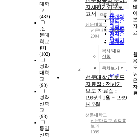
신문방송학 분야 :
로
순
대학
10개씩 출력
내림차순
많
자체평가연구보
인기도
교
이
고서
순
조회
(483)
10개씩
본
연도순
출력
선문대학교
자
제목순
[선
20개씩
선문대학교출판부
료
저자순
문대
출력
2004
발행기
학교
30개씩
관순
편]
출력
복사/대출
(102)
활
50개씩
신청
용
출력
성화
도
100개씩
목차보기
2
대학
높
출력
선문대학교 보도
교
은
자료집 : 전반기
(98)
자
보도 자료집 :
료
성화
1996년 1월 ~ 1999
신학
년 7월
교
선문대학교
(98)
선문대학교 입학홍
보과
통일
1999
신학