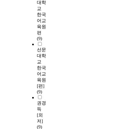
대학
교
한국
어교
육원
편
(9)
선문
대학
교
한국
어교
육원
[편]
(9)
권경
득
[외
저]
(9)