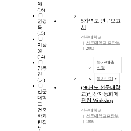
淵
(16)
8
5차년도 연구보고
권경
서
득
(15)
선문대학교
선문대학교 출판부
이광
2003
원
(14)
복사/대출
임동
신청
진
목차보기
(14)
9
('96년도 선문대학
선문
교)생산자동화에
대학
관한 Workshop
교
건축
선문대학교
학과
선문대학교출판부
1996
편집
부