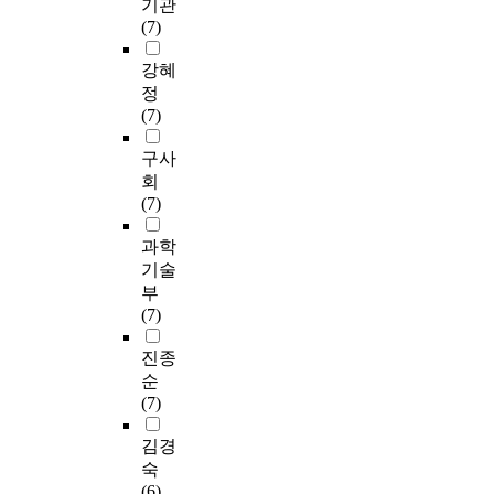
기관
(7)
강혜
정
(7)
구사
회
(7)
과학
기술
부
(7)
진종
순
(7)
김경
숙
(6)