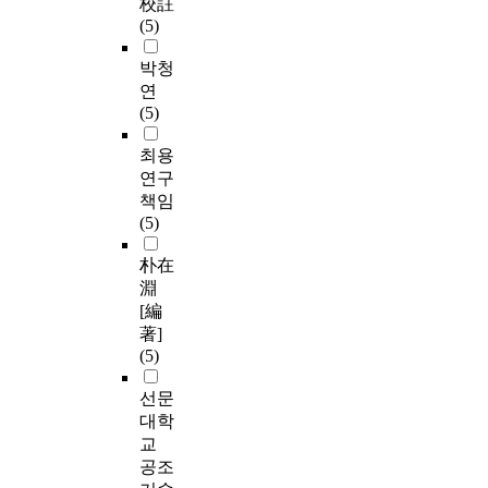
校註
(5)
박청
연
(5)
최용
연구
책임
(5)
朴在
淵
[編
著]
(5)
선문
대학
교
공조