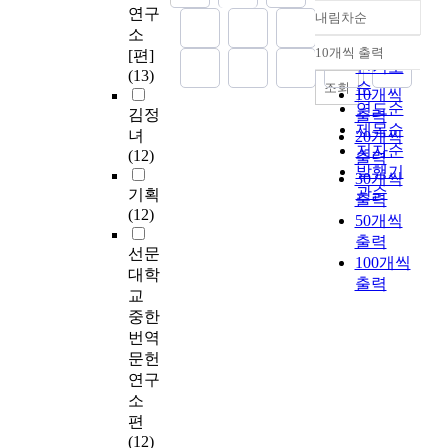
연구
내림차순
정확도
소
순
10개씩 출력
[편]
내림차순
인기도
(13)
순
조회
10개씩
연도순
김정
출력
제목순
녀
20개씩
저자순
(12)
출력
발행기
30개씩
관순
기획
출력
(12)
50개씩
출력
선문
100개씩
대학
출력
교
중한
번역
문헌
연구
소
편
(12)