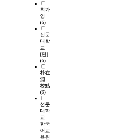
최가
영
(6)
선문
대학
교
[편]
(6)
朴在
淵
校點
(6)
선문
대학
교
한국
어교
육원