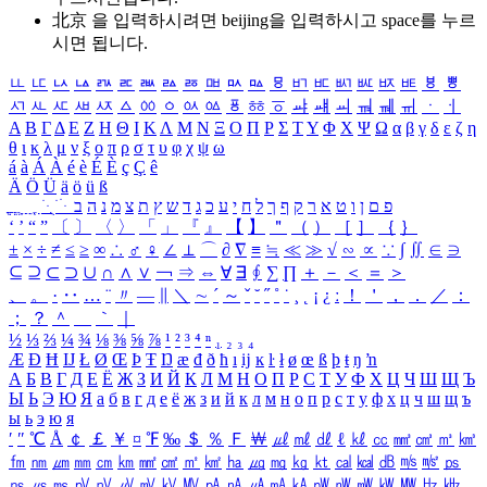
北京 을 입력하시려면
beijing
을 입력하시고 space를 누르
시면 됩니다.
ㅥ
ㅦ
ㅧ
ㅨ
ㅩ
ㅪ
ㅫ
ㅬ
ㅭ
ㅮ
ㅯ
ㅰ
ㅱ
ㅲ
ㅳ
ㅴ
ㅵ
ㅶ
ㅷ
ㅸ
ㅹ
ㅺ
ㅻ
ㅼ
ㅽ
ㅾ
ㅿ
ㆀ
ㆁ
ㆂ
ㆃ
ㆄ
ㆅ
ㆆ
ㆇ
ㆈ
ㆉ
ㆊ
ㆋ
ㆌ
ㆍ
ㆎ
Α
Β
Γ
Δ
Ε
Ζ
Η
Θ
Ι
Κ
Λ
Μ
Ν
Ξ
Ο
Π
Ρ
Σ
Τ
Υ
Φ
Χ
Ψ
Ω
α
β
γ
δ
ε
ζ
η
θ
ι
κ
λ
μ
ν
ξ
ο
π
ρ
σ
τ
υ
φ
χ
ψ
ω
á
à
Á
À
é
è
É
È
ç
Ç
ê
Ä
Ö
Ü
ä
ö
ü
ß
ְ
ֳ
ֲ
ֱ
ָ
ַ
ֵ
ֶ
ִ
ֹ
ּ
ֻ
ׂ
ׁ
ּ
ב
ה
נ
מ
צ
ת
ץ
ש
ד
ג
כ
ע
י
ח
ל
ך
ף
ק
ר
א
ט
ו
ן
ם
פ
‘
’
“
”
〔
〕
〈
〉
「
」
『
』
【
】
＂
（
）
［
］
｛
｝
±
×
÷
≠
≤
≥
∞
∴
♂
♀
∠
⊥
⌒
∂
∇
≡
≒
≪
≫
√
∽
∝
∵
∫
∬
∈
∋
⊆
⊇
⊂
⊃
∪
∩
∧
∨
￢
⇒
⇔
∀
∃
∮
∑
∏
＋
－
＜
＝
＞
、
。
·
‥
…
¨
〃
―
∥
＼
∼
´
～
ˇ
˘
˝
˚
˙
¸
˛
¡
¿
ː
！
＇
，
．
／
：
；
？
＾
＿
｀
｜
½
⅓
⅔
¼
¾
⅛
⅜
⅝
⅞
¹
²
³
⁴
ⁿ
₁
₂
₃
₄
Æ
Ð
Ħ
Ĳ
Ł
Ø
Œ
Þ
Ŧ
Ŋ
æ
đ
ð
ħ
ı
ĳ
ĸ
ŀ
ł
ø
œ
ß
þ
ŧ
ŋ
ŉ
А
Б
В
Г
Д
Е
Ё
Ж
З
И
Й
К
Л
М
Н
О
П
Р
С
Т
У
Ф
Х
Ц
Ч
Ш
Щ
Ъ
Ы
Ь
Э
Ю
Я
а
б
в
г
д
е
ё
ж
з
и
й
к
л
м
н
о
п
р
с
т
у
ф
х
ц
ч
ш
щ
ъ
ы
ь
э
ю
я
′
″
℃
Å
￠
￡
￥
¤
℉
‰
＄
％
Ｆ
￦
㎕
㎖
㎗
ℓ
㎘
㏄
㎣
㎤
㎥
㎦
㎙
㎚
㎛
㎜
㎝
㎞
㎟
㎠
㎡
㎢
㏊
㎍
㎎
㎏
㏏
㎈
㎉
㏈
㎧
㎨
㎰
㎱
㎲
㎳
㎴
㎵
㎶
㎷
㎸
㎹
㎀
㎁
㎂
㎃
㎄
㎺
㎻
㎽
㎾
㎿
㎐
㎑