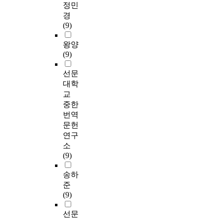
정민
경
(9)
왕양
(9)
선문
대학
교
중한
번역
문헌
연구
소
(9)
송하
준
(9)
선문