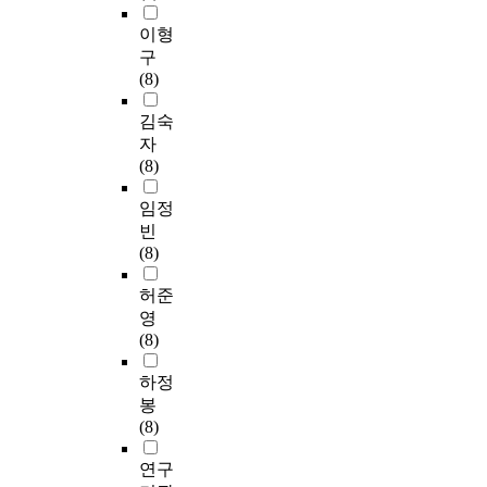
이형
구
(8)
김숙
자
(8)
임정
빈
(8)
허준
영
(8)
하정
봉
(8)
연구