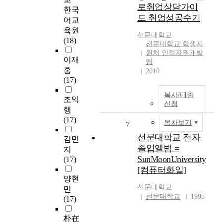
로취업상담가이
한국
드 취업성공수기
어교
육원
선문대학교
(18)
선문대학교 학생지
원처 인적자원개발
이재
팀
홍
2010
(17)
복사/대출
조익
신청
행
(17)
목차보기
7
선문대학교 전자
김민
졸업앨범 =
지
SunMoonUniversity
(17)
[컴퓨터화일]
양현
선문대학교
민
선문대학교
1995
(17)
朴在