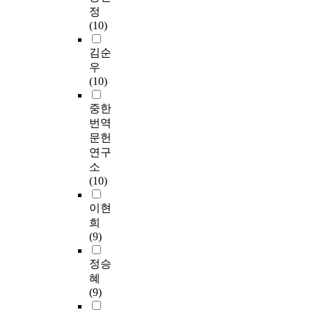
정
(10)
김순
우
(10)
중한
번역
문헌
연구
소
(10)
이현
희
(9)
정승
혜
(9)