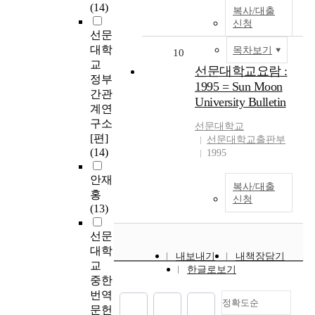
(14)
복사/대출
신청
선문
대학
목차보기
10
교
선문대학교요람 :
정부
1995 = Sun Moon
간관
University Bulletin
계연
구소
선문대학교
[편]
선문대학교출판부
(14)
1995
안재
복사/대출
홍
신청
(13)
선문
대학
내보내기
내책장담기
교
한글로보기
중한
번역
정확도순
문헌