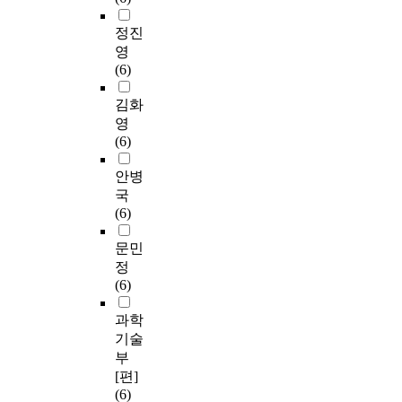
정진
영
(6)
김화
영
(6)
안병
국
(6)
문민
정
(6)
과학
기술
부
[편]
(6)