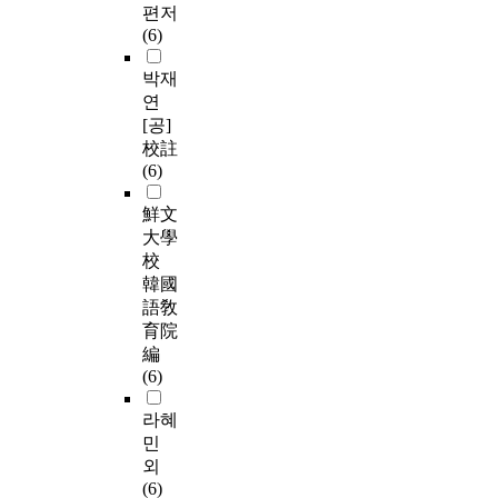
편저
(6)
박재
연
[공]
校註
(6)
鮮文
大學
校
韓國
語敎
育院
編
(6)
라혜
민
외
(6)