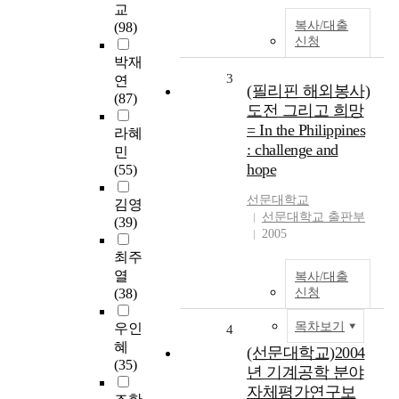
교
복사/대출
(98)
신청
박재
3
연
(필리핀 해외봉사)
(87)
도전 그리고 희망
= In the Philippines
라혜
: challenge and
민
hope
(55)
선문대학교
김영
선문대학교 출판부
(39)
2005
최주
열
복사/대출
(38)
신청
목차보기
우인
4
혜
(선문대학교)2004
(35)
년 기계공학 분야
자체평가연구보