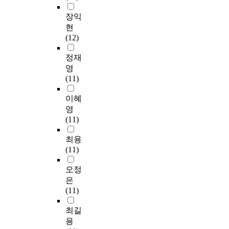
장익
현
(12)
정재
영
(11)
이혜
영
(11)
최용
(11)
오정
은
(11)
최길
용