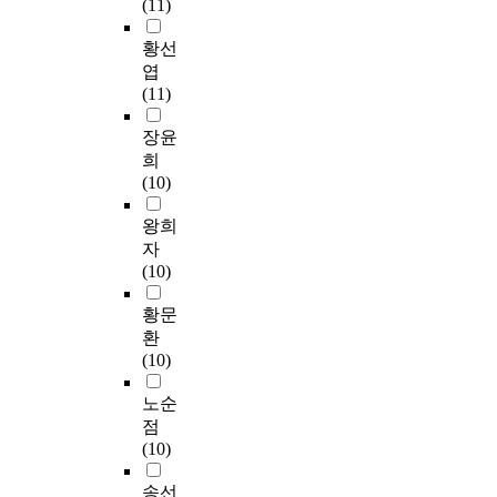
(11)
황선
엽
(11)
장윤
희
(10)
왕희
자
(10)
황문
환
(10)
노순
점
(10)
송선