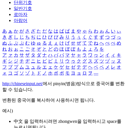
단위기호
일반기호
로마자
아랍어
あ
ぁ
か
が
さ
ざ
た
だ
な
は
ば
ぱ
ま
や
ゃ
ら
わ
ゎ
ん
い
ぃ
き
ぎ
し
じ
ち
ぢ
に
ひ
び
ぴ
み
り
う
ぅ
く
ぐ
す
ず
つ
づ
っ
ぬ
ふ
ぶ
ぷ
む
ゆ
ゅ
る
え
ぇ
け
げ
せ
ぜ
て
で
ね
へ
べ
ぺ
め
れ
お
ぉ
こ
ご
そ
ぞ
と
ど
の
ほ
ぼ
ぽ
も
よ
ょ
ろ
を
ア
ァ
カ
サ
ザ
タ
ダ
ナ
ハ
バ
パ
マ
ヤ
ャ
ラ
ワ
ヮ
ン
イ
ィ
キ
ギ
シ
ジ
チ
ヂ
ニ
ヒ
ビ
ピ
ミ
リ
ウ
ゥ
ク
グ
ス
ズ
ツ
ヅ
ッ
ヌ
フ
ブ
プ
ム
ユ
ュ
ル
エ
ェ
ケ
ゲ
セ
ゼ
テ
デ
ヘ
ベ
ペ
メ
レ
オ
ォ
コ
ゴ
ソ
ゾ
ト
ド
ノ
ホ
ボ
ポ
モ
ヨ
ョ
ロ
ヲ
―
http://chineseinput.net/
에서 pinyin(병음)방식으로 중국어를 변환
할 수 있습니다.
변환된 중국어를 복사하여 사용하시면 됩니다.
예시)
中文 을 입력하시려면
zhongwen
을 입력하시고 space를
누르시면됩니다.