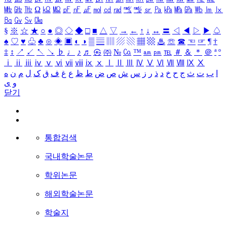
㎒
㎓
㎔
Ω
㏀
㏁
㎊
㎋
㎌
㏖
㏅
㎭
㎮
㎯
㏛
㎩
㎪
㎫
㎬
㏝
㏐
㏓
㏃
㏉
㏜
㏆
§
※
☆
★
○
●
◎
◇
◆
□
■
△
▽
→
←
↑
↓
↔
〓
◁
◀
▷
▶
♤
♠
♡
♥
♧
♣
⊙
◈
▣
◐
◑
▒
▤
▥
▨
▧
▦
▩
♨
☏
☎
☜
☞
¶
†
‡
↕
↗
↙
↖
↘
♭
♩
♪
♬
㉿
㈜
№
㏇
™
㏂
㏘
℡
＃
＆
＊
＠
ª
º
ⅰ
ⅱ
ⅲ
ⅳ
ⅴ
ⅵ
ⅶ
ⅷ
ⅸ
ⅹ
Ⅰ
Ⅱ
Ⅲ
Ⅳ
Ⅴ
Ⅵ
Ⅶ
Ⅷ
Ⅸ
Ⅹ
ا
ب
ت
ث
ج
ح
خ
د
ذ
ر
ز
س
ش
ص
ض
ط
ظ
ع
غ
ف
ق
ک
ل
م
ن
ه
و
ی
닫기
통합검색
국내학술논문
학위논문
해외학술논문
학술지