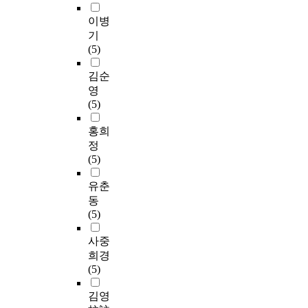
이병
기
(5)
김순
영
(5)
홍희
정
(5)
유춘
동
(5)
사중
희경
(5)
김영