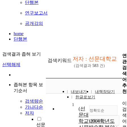
단행본
연구보고서
공개강의
home
단행본
검색결과 좁혀 보기
연
저자 : 선문대학교
검색키워드
관
선택해제
(검색결과
583
건)
검
색
어
좁혀본 항목 보
추
기순서
천
내보내기
내책장담기
한글로보기
검색량순
이
1
가나다순
(선
검
정확도순
저자
문대
색
학교)2004학년도
내림차순
어
정확도
선문