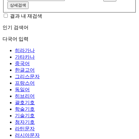
상세검색
결과 내 재검색
인기 검색어
다국어 입력
히라가나
가타카나
중국어
한글고어
그리스문자
프랑스어
독일어
히브리어
괄호기호
학술기호
기술기호
첨자기호
라틴문자
러시아문자