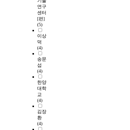
기술
연구
센터
[편]
(5)
이상
덕
(4)
송문
섭
(4)
한양
대학
교
(4)
김장
환
(4)