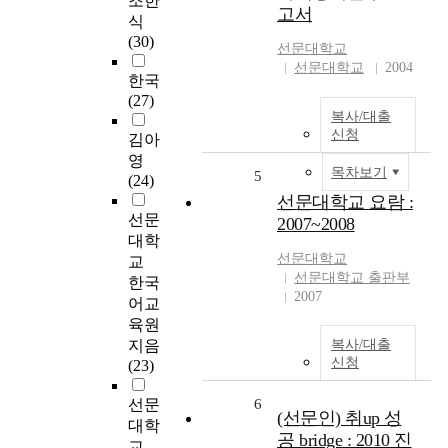
조한
고서
식
(30)
선문대학교
선문대학교
2004
한국
(27)
복사/대출
신청
김아
영
목차보기
5
(24)
선문대학교 요람 :
선문
2007~2008
대학
선문대학교
교
선문대학교 출판부
한국
2007
어교
육원
지음
복사/대출
신청
(23)
선문
6
(선문인) 취up 성
대학
공 bridge : 2010 진
교