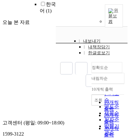
한국
어
(1)
원
문보
기
오늘 본 자료
내보내기
내책장담기
한글로보기
정확도순
내림차순
정확도
순
10개씩 출력
내림차순
인기도
순
조회
10개씩
연도순
출력
제목순
20개씩
저자순
출력
고객센터 (평일: 09:00~18:00)
발행기
30개씩
관순
1599-3122
출력