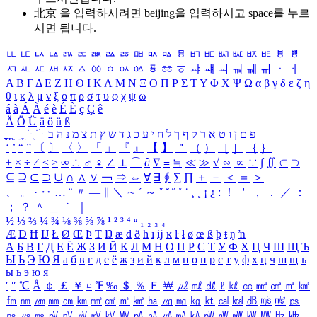
北京 을 입력하시려면
beijing
을 입력하시고 space를 누르
시면 됩니다.
ㅥ
ㅦ
ㅧ
ㅨ
ㅩ
ㅪ
ㅫ
ㅬ
ㅭ
ㅮ
ㅯ
ㅰ
ㅱ
ㅲ
ㅳ
ㅴ
ㅵ
ㅶ
ㅷ
ㅸ
ㅹ
ㅺ
ㅻ
ㅼ
ㅽ
ㅾ
ㅿ
ㆀ
ㆁ
ㆂ
ㆃ
ㆄ
ㆅ
ㆆ
ㆇ
ㆈ
ㆉ
ㆊ
ㆋ
ㆌ
ㆍ
ㆎ
Α
Β
Γ
Δ
Ε
Ζ
Η
Θ
Ι
Κ
Λ
Μ
Ν
Ξ
Ο
Π
Ρ
Σ
Τ
Υ
Φ
Χ
Ψ
Ω
α
β
γ
δ
ε
ζ
η
θ
ι
κ
λ
μ
ν
ξ
ο
π
ρ
σ
τ
υ
φ
χ
ψ
ω
á
à
Á
À
é
è
É
È
ç
Ç
ê
Ä
Ö
Ü
ä
ö
ü
ß
ְ
ֳ
ֲ
ֱ
ָ
ַ
ֵ
ֶ
ִ
ֹ
ּ
ֻ
ׂ
ׁ
ּ
ב
ה
נ
מ
צ
ת
ץ
ש
ד
ג
כ
ע
י
ח
ל
ך
ף
ק
ר
א
ט
ו
ן
ם
פ
‘
’
“
”
〔
〕
〈
〉
「
」
『
』
【
】
＂
（
）
［
］
｛
｝
±
×
÷
≠
≤
≥
∞
∴
♂
♀
∠
⊥
⌒
∂
∇
≡
≒
≪
≫
√
∽
∝
∵
∫
∬
∈
∋
⊆
⊇
⊂
⊃
∪
∩
∧
∨
￢
⇒
⇔
∀
∃
∮
∑
∏
＋
－
＜
＝
＞
、
。
·
‥
…
¨
〃
―
∥
＼
∼
´
～
ˇ
˘
˝
˚
˙
¸
˛
¡
¿
ː
！
＇
，
．
／
：
；
？
＾
＿
｀
｜
½
⅓
⅔
¼
¾
⅛
⅜
⅝
⅞
¹
²
³
⁴
ⁿ
₁
₂
₃
₄
Æ
Ð
Ħ
Ĳ
Ł
Ø
Œ
Þ
Ŧ
Ŋ
æ
đ
ð
ħ
ı
ĳ
ĸ
ŀ
ł
ø
œ
ß
þ
ŧ
ŋ
ŉ
А
Б
В
Г
Д
Е
Ё
Ж
З
И
Й
К
Л
М
Н
О
П
Р
С
Т
У
Ф
Х
Ц
Ч
Ш
Щ
Ъ
Ы
Ь
Э
Ю
Я
а
б
в
г
д
е
ё
ж
з
и
й
к
л
м
н
о
п
р
с
т
у
ф
х
ц
ч
ш
щ
ъ
ы
ь
э
ю
я
′
″
℃
Å
￠
￡
￥
¤
℉
‰
＄
％
Ｆ
￦
㎕
㎖
㎗
ℓ
㎘
㏄
㎣
㎤
㎥
㎦
㎙
㎚
㎛
㎜
㎝
㎞
㎟
㎠
㎡
㎢
㏊
㎍
㎎
㎏
㏏
㎈
㎉
㏈
㎧
㎨
㎰
㎱
㎲
㎳
㎴
㎵
㎶
㎷
㎸
㎹
㎀
㎁
㎂
㎃
㎄
㎺
㎻
㎽
㎾
㎿
㎐
㎑