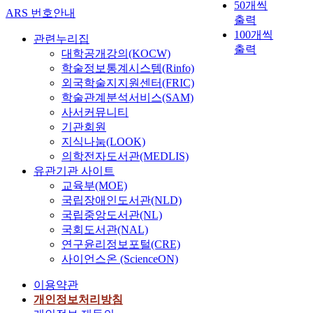
50개씩
ARS 번호안내
출력
100개씩
관련누리집
출력
대학공개강의(KOCW)
학술정보통계시스템(Rinfo)
외국학술지지원센터(FRIC)
학술관계분석서비스(SAM)
사서커뮤니티
기관회원
지식나눔(LOOK)
의학전자도서관(MEDLIS)
유관기관 사이트
교육부(MOE)
국립장애인도서관(NLD)
국립중앙도서관(NL)
국회도서관(NAL)
연구윤리정보포털(CRE)
사이언스온 (ScienceON)
이용약관
개인정보처리방침