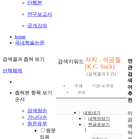
단행본
연구보고서
공개강의
home
국내학술논문
저자 : 석금철
검색결과 좁혀 보기
연
검색키워드
(K.C. Suck)
관
선택해제
검
(검색결과
1
건)
색
무료
기관 내 무료
어
좁혀본 항목 보기
유료
추
순서
천
검색량순
이
내보내기
가나다순
내책장담기
검
원문유무
한글로보기
색
1
원문
어
있음