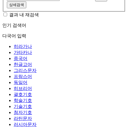
상세검색
결과 내 재검색
인기 검색어
다국어 입력
히라가나
가타카나
중국어
한글고어
그리스문자
프랑스어
독일어
히브리어
괄호기호
학술기호
기술기호
첨자기호
라틴문자
러시아문자