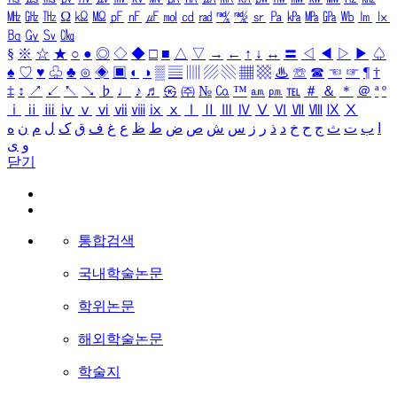
㎒
㎓
㎔
Ω
㏀
㏁
㎊
㎋
㎌
㏖
㏅
㎭
㎮
㎯
㏛
㎩
㎪
㎫
㎬
㏝
㏐
㏓
㏃
㏉
㏜
㏆
§
※
☆
★
○
●
◎
◇
◆
□
■
△
▽
→
←
↑
↓
↔
〓
◁
◀
▷
▶
♤
♠
♡
♥
♧
♣
⊙
◈
▣
◐
◑
▒
▤
▥
▨
▧
▦
▩
♨
☏
☎
☜
☞
¶
†
‡
↕
↗
↙
↖
↘
♭
♩
♪
♬
㉿
㈜
№
㏇
™
㏂
㏘
℡
＃
＆
＊
＠
ª
º
ⅰ
ⅱ
ⅲ
ⅳ
ⅴ
ⅵ
ⅶ
ⅷ
ⅸ
ⅹ
Ⅰ
Ⅱ
Ⅲ
Ⅳ
Ⅴ
Ⅵ
Ⅶ
Ⅷ
Ⅸ
Ⅹ
ا
ب
ت
ث
ج
ح
خ
د
ذ
ر
ز
س
ش
ص
ض
ط
ظ
ع
غ
ف
ق
ک
ل
م
ن
ه
و
ی
닫기
통합검색
국내학술논문
학위논문
해외학술논문
학술지