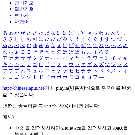
단위기호
일반기호
로마자
아랍어
あ
ぁ
か
が
さ
ざ
た
だ
な
は
ば
ぱ
ま
や
ゃ
ら
わ
ゎ
ん
い
ぃ
き
ぎ
し
じ
ち
ぢ
に
ひ
び
ぴ
み
り
う
ぅ
く
ぐ
す
ず
つ
づ
っ
ぬ
ふ
ぶ
ぷ
む
ゆ
ゅ
る
え
ぇ
け
げ
せ
ぜ
て
で
ね
へ
べ
ぺ
め
れ
お
ぉ
こ
ご
そ
ぞ
と
ど
の
ほ
ぼ
ぽ
も
よ
ょ
ろ
を
ア
ァ
カ
サ
ザ
タ
ダ
ナ
ハ
バ
パ
マ
ヤ
ャ
ラ
ワ
ヮ
ン
イ
ィ
キ
ギ
シ
ジ
チ
ヂ
ニ
ヒ
ビ
ピ
ミ
リ
ウ
ゥ
ク
グ
ス
ズ
ツ
ヅ
ッ
ヌ
フ
ブ
プ
ム
ユ
ュ
ル
エ
ェ
ケ
ゲ
セ
ゼ
テ
デ
ヘ
ベ
ペ
メ
レ
オ
ォ
コ
ゴ
ソ
ゾ
ト
ド
ノ
ホ
ボ
ポ
モ
ヨ
ョ
ロ
ヲ
―
http://chineseinput.net/
에서 pinyin(병음)방식으로 중국어를 변환
할 수 있습니다.
변환된 중국어를 복사하여 사용하시면 됩니다.
예시)
中文 을 입력하시려면
zhongwen
을 입력하시고 space를
누르시면됩니다.