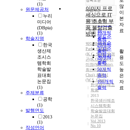
로
정확도순
(1)
많
이미지 프로
원문제공처
내림차순
이
정확도
세싱으로 IT
누리
본
순
용 초소형 부
10개씩 출력
미디어
내림차순
자
인기도
품 불량검출
(DBpia)
료
순
조회
10개씩
(1)
방법
연도순
학술지명
출력
제목순
박대영(D.Y.
한국
20개씩
저자순
Park)
,
석금철
생산제
출력
활
(
K.C.
Suck
)
,
유경
발행기
조시스
30개씩
용
곤(
K.
G. Yoo)
,
신
관순
템학회
출력
도
미정(M.J. Shin)
,
학술발
50개씩
높
최선미(S.M.
표대회
Choi)
,
최원식
출력
은
(W.S. Choi)
논문집
100개씩
자
한국생산제조
(1)
출력
료
학회
주제분류
2013
공학
한국생산제조
(1)
시스템학회
발행연도
학술발표대회
논문집
2013
Vol.2013
(1)
No.10
작성언어