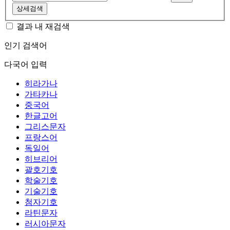
상세검색
결과 내 재검색
인기 검색어
다국어 입력
히라가나
가타카나
중국어
한글고어
그리스문자
프랑스어
독일어
히브리어
괄호기호
학술기호
기술기호
첨자기호
라틴문자
러시아문자