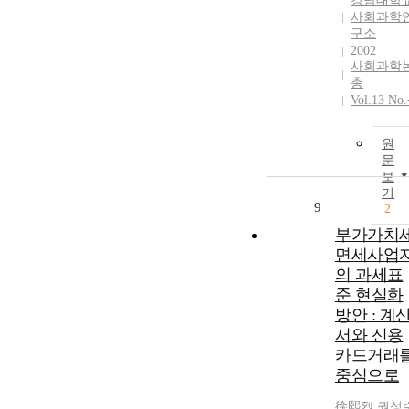
강남대학
사회과학
구소
2002
사회과학
총
Vol.13 No.
원
문
보
기
9
2
부가가치
면세사업
의 과세표
준 현실화
방안 : 계
서와 신용
카드거래
중심으로
徐熙烈
,
권성