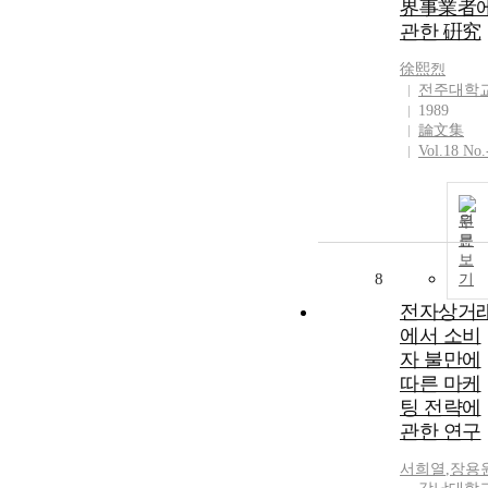
界事業者
관한 硏究
徐熙烈
전주대학
1989
論文集
Vol.18 No.
원
문
보
8
기
전자상거
에서 소비
자 불만에
따른 마케
팅 전략에
관한 연구
서희열
,
장용