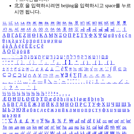
北京 을 입력하시려면
beijing
을 입력하시고 space를 누르
시면 됩니다.
ㅥ
ㅦ
ㅧ
ㅨ
ㅩ
ㅪ
ㅫ
ㅬ
ㅭ
ㅮ
ㅯ
ㅰ
ㅱ
ㅲ
ㅳ
ㅴ
ㅵ
ㅶ
ㅷ
ㅸ
ㅹ
ㅺ
ㅻ
ㅼ
ㅽ
ㅾ
ㅿ
ㆀ
ㆁ
ㆂ
ㆃ
ㆄ
ㆅ
ㆆ
ㆇ
ㆈ
ㆉ
ㆊ
ㆋ
ㆌ
ㆍ
ㆎ
Α
Β
Γ
Δ
Ε
Ζ
Η
Θ
Ι
Κ
Λ
Μ
Ν
Ξ
Ο
Π
Ρ
Σ
Τ
Υ
Φ
Χ
Ψ
Ω
α
β
γ
δ
ε
ζ
η
θ
ι
κ
λ
μ
ν
ξ
ο
π
ρ
σ
τ
υ
φ
χ
ψ
ω
á
à
Á
À
é
è
É
È
ç
Ç
ê
Ä
Ö
Ü
ä
ö
ü
ß
ְ
ֳ
ֲ
ֱ
ָ
ַ
ֵ
ֶ
ִ
ֹ
ּ
ֻ
ׂ
ׁ
ּ
ב
ה
נ
מ
צ
ת
ץ
ש
ד
ג
כ
ע
י
ח
ל
ך
ף
ק
ר
א
ט
ו
ן
ם
פ
‘
’
“
”
〔
〕
〈
〉
「
」
『
』
【
】
＂
（
）
［
］
｛
｝
±
×
÷
≠
≤
≥
∞
∴
♂
♀
∠
⊥
⌒
∂
∇
≡
≒
≪
≫
√
∽
∝
∵
∫
∬
∈
∋
⊆
⊇
⊂
⊃
∪
∩
∧
∨
￢
⇒
⇔
∀
∃
∮
∑
∏
＋
－
＜
＝
＞
、
。
·
‥
…
¨
〃
―
∥
＼
∼
´
～
ˇ
˘
˝
˚
˙
¸
˛
¡
¿
ː
！
＇
，
．
／
：
；
？
＾
＿
｀
｜
½
⅓
⅔
¼
¾
⅛
⅜
⅝
⅞
¹
²
³
⁴
ⁿ
₁
₂
₃
₄
Æ
Ð
Ħ
Ĳ
Ł
Ø
Œ
Þ
Ŧ
Ŋ
æ
đ
ð
ħ
ı
ĳ
ĸ
ŀ
ł
ø
œ
ß
þ
ŧ
ŋ
ŉ
А
Б
В
Г
Д
Е
Ё
Ж
З
И
Й
К
Л
М
Н
О
П
Р
С
Т
У
Ф
Х
Ц
Ч
Ш
Щ
Ъ
Ы
Ь
Э
Ю
Я
а
б
в
г
д
е
ё
ж
з
и
й
к
л
м
н
о
п
р
с
т
у
ф
х
ц
ч
ш
щ
ъ
ы
ь
э
ю
я
′
″
℃
Å
￠
￡
￥
¤
℉
‰
＄
％
Ｆ
￦
㎕
㎖
㎗
ℓ
㎘
㏄
㎣
㎤
㎥
㎦
㎙
㎚
㎛
㎜
㎝
㎞
㎟
㎠
㎡
㎢
㏊
㎍
㎎
㎏
㏏
㎈
㎉
㏈
㎧
㎨
㎰
㎱
㎲
㎳
㎴
㎵
㎶
㎷
㎸
㎹
㎀
㎁
㎂
㎃
㎄
㎺
㎻
㎽
㎾
㎿
㎐
㎑