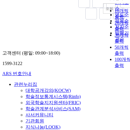
내림차
인기도
순
조회
10개씩
연도순
출력
제목순
20개씩
저자순
출력
발행기
30개씩
관순
출력
50개씩
고객센터 (평일: 09:00~18:00)
출력
100개
1599-3122
출력
ARS 번호안내
관련누리집
대학공개강의(KOCW)
학술정보통계시스템(Rinfo)
외국학술지지원센터(FRIC)
학술관계분석서비스(SAM)
사서커뮤니티
기관회원
지식나눔(LOOK)