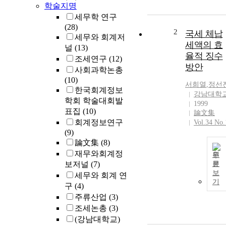
학술지명
세무학 연구
(28)
2
국세 체납
세무와 회계저
세액의 효
널
(13)
율적 징수
조세연구
(12)
방안
사회과학논총
(10)
서희열
,
정선
한국회계정보
강남대학
학회 학술대회발
1999
표집
(10)
論文集
회계정보연구
Vol.34 No.
(9)
論文集
(8)
재무와회계정
원
보저널
(7)
문
보
세무와 회계 연
기
구
(4)
주류산업
(3)
조세논총
(3)
(강남대학교)