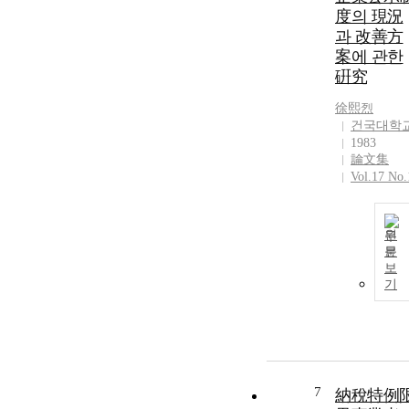
度의 現況
과 改善方
案에 관한
硏究
徐熙烈
건국대학
1983
論文集
Vol.17 No.
원
문
보
기
7
納稅特例