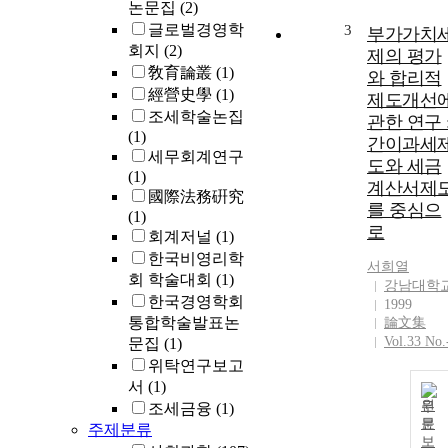
논문집
(2)
글로벌경영학
3
부가가치
회지
(2)
제의 평가
敎育論叢
(1)
와 합리적
經營史學
(1)
제도개선
조세학술논집
관한 연구 
(1)
간이과세
세무회계연구
도와 세금
(1)
계산서제
國際法務硏究
를 중심으
(1)
로
회계저널
(1)
한국비영리학
서희열
회 학술대회
(1)
강남대학
한국경영학회
1999
통합학술발표논
論文集
Vol.33 No.
문집
(1)
위탁연구보고
서
(1)
원
조세금융
(1)
문
주제분류
보