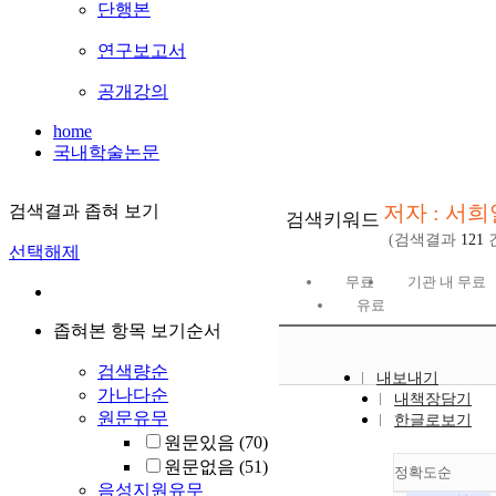
단행본
연구보고서
공개강의
home
국내학술논문
저자 : 서희
검색결과 좁혀 보기
검색키워드
(검색결과
121
선택해제
무료
기관 내 무료
유료
좁혀본 항목 보기순서
검색량순
내보내기
가나다순
내책장담기
원문유무
한글로보기
원문있음
(70)
원문없음
(51)
정확도순
음성지원유무