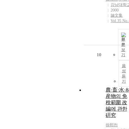
강남대학
2000
論文集
Vol.35 No.
원
문
보
10
기
음
성
듣
기
農·畜·水·
産物의 免
稅範圍 改
編에 관한
硏究
徐熙烈