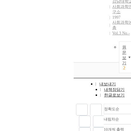
강남대학
사회과학
구소
1997
사회과학
총
Vol.3 No.-
원
문
보
기
2
내보내기
내책장담기
한글로보기
정확도순
내림차순
정확도
순
10개씩 출력