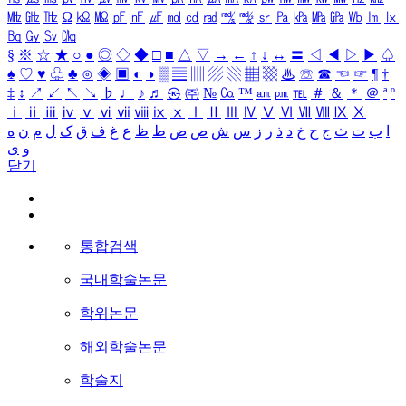
㎒
㎓
㎔
Ω
㏀
㏁
㎊
㎋
㎌
㏖
㏅
㎭
㎮
㎯
㏛
㎩
㎪
㎫
㎬
㏝
㏐
㏓
㏃
㏉
㏜
㏆
§
※
☆
★
○
●
◎
◇
◆
□
■
△
▽
→
←
↑
↓
↔
〓
◁
◀
▷
▶
♤
♠
♡
♥
♧
♣
⊙
◈
▣
◐
◑
▒
▤
▥
▨
▧
▦
▩
♨
☏
☎
☜
☞
¶
†
‡
↕
↗
↙
↖
↘
♭
♩
♪
♬
㉿
㈜
№
㏇
™
㏂
㏘
℡
＃
＆
＊
＠
ª
º
ⅰ
ⅱ
ⅲ
ⅳ
ⅴ
ⅵ
ⅶ
ⅷ
ⅸ
ⅹ
Ⅰ
Ⅱ
Ⅲ
Ⅳ
Ⅴ
Ⅵ
Ⅶ
Ⅷ
Ⅸ
Ⅹ
ا
ب
ت
ث
ج
ح
خ
د
ذ
ر
ز
س
ش
ص
ض
ط
ظ
ع
غ
ف
ق
ک
ل
م
ن
ه
و
ی
닫기
통합검색
국내학술논문
학위논문
해외학술논문
학술지