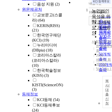
내림차순
음성 지원
(2)
정확도
원문제공처
1
순
농업법인
10개씩 출력
내림차
교보문고(스콜
인기도
육성을 위
라)
(64)
순
조회
한 조세제
10개씩
KERIS(RISS)
연도순
도 개선방
출력
(21)
제목순
안
20개씩
한국연구재단
저자순
출력
(KCI)
(19)
서희열
발행기
,
정규
30개씩
누리미디어
한국세무
관순
출력
(DBpia)
(18)
회
50개씩
코리아스칼라
2006
출력
세무와 회
(코리아스칼라)
계저널
100개
(10)
Vol.7 No.1
출력
한국학술정보
(KISS)
(3)
복
KISTI(ScienceON)
사/
(3)
대
등재정보
출
신
KCI등재
(54)
청
KCI등재후보
(24)