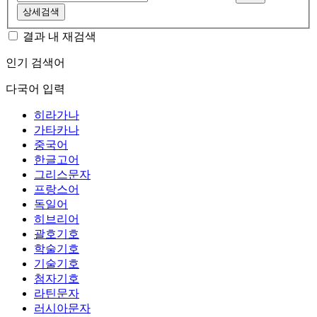
상세검색
결과 내 재검색
인기 검색어
다국어 입력
히라가나
가타카나
중국어
한글고어
그리스문자
프랑스어
독일어
히브리어
괄호기호
학술기호
기술기호
첨자기호
라틴문자
러시아문자