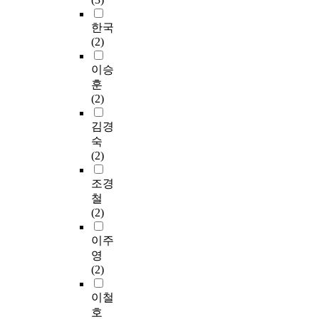
한국
(2)
이승
훈
(2)
김경
숙
(2)
조경
철
(2)
이주
영
(2)
이철
호