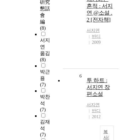
硏究
흔적 : 서지
懇話
연 @소설 .
會
2 [전자책]
編
(8)
서지연
반디
서지
2009
연
옮김
(8)
박근
6
용
투 하트 :
(7)
서지연 장
편소설
박찬
석
서지연
(7)
반디
2012
김재
석
복
(7)
사/