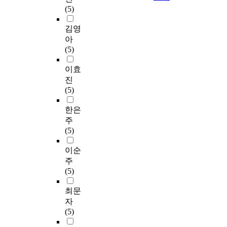
(5)
김영
아
(5)
이효
진
(5)
한은
주
(5)
이순
주
(5)
최문
자
(5)