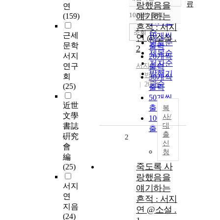
정확도
료
랑했음을
연
순
10개씩 출력
얘기하는
(159)
내림차순
인기도
흔적 : 서지
순
조회
근세
10개씩
연 @소설 .
연도순
문학
출력
2
제목순
서지
20개씩
저자순
연구
서지연
출력
발행기
반디
회
30개씩
관순
2009
(25)
출력
50개씩
近世
출력
복
文學
사/
100개씩
書誌
대
출력
출
硏究
2
신
會
청
編
죽도록 사
(25)
랑했음을
서지
얘기하는
연
흔적 : 서지
지음
연 @소설 .
(24)