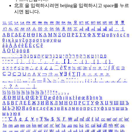
北京 을 입력하시려면
beijing
을 입력하시고 space를 누르
시면 됩니다.
ㅥ
ㅦ
ㅧ
ㅨ
ㅩ
ㅪ
ㅫ
ㅬ
ㅭ
ㅮ
ㅯ
ㅰ
ㅱ
ㅲ
ㅳ
ㅴ
ㅵ
ㅶ
ㅷ
ㅸ
ㅹ
ㅺ
ㅻ
ㅼ
ㅽ
ㅾ
ㅿ
ㆀ
ㆁ
ㆂ
ㆃ
ㆄ
ㆅ
ㆆ
ㆇ
ㆈ
ㆉ
ㆊ
ㆋ
ㆌ
ㆍ
ㆎ
Α
Β
Γ
Δ
Ε
Ζ
Η
Θ
Ι
Κ
Λ
Μ
Ν
Ξ
Ο
Π
Ρ
Σ
Τ
Υ
Φ
Χ
Ψ
Ω
α
β
γ
δ
ε
ζ
η
θ
ι
κ
λ
μ
ν
ξ
ο
π
ρ
σ
τ
υ
φ
χ
ψ
ω
á
à
Á
À
é
è
É
È
ç
Ç
ê
Ä
Ö
Ü
ä
ö
ü
ß
ְ
ֳ
ֲ
ֱ
ָ
ַ
ֵ
ֶ
ִ
ֹ
ּ
ֻ
ׂ
ׁ
ּ
ב
ה
נ
מ
צ
ת
ץ
ש
ד
ג
כ
ע
י
ח
ל
ך
ף
ק
ר
א
ט
ו
ן
ם
פ
‘
’
“
”
〔
〕
〈
〉
「
」
『
』
【
】
＂
（
）
［
］
｛
｝
±
×
÷
≠
≤
≥
∞
∴
♂
♀
∠
⊥
⌒
∂
∇
≡
≒
≪
≫
√
∽
∝
∵
∫
∬
∈
∋
⊆
⊇
⊂
⊃
∪
∩
∧
∨
￢
⇒
⇔
∀
∃
∮
∑
∏
＋
－
＜
＝
＞
、
。
·
‥
…
¨
〃
―
∥
＼
∼
´
～
ˇ
˘
˝
˚
˙
¸
˛
¡
¿
ː
！
＇
，
．
／
：
；
？
＾
＿
｀
｜
½
⅓
⅔
¼
¾
⅛
⅜
⅝
⅞
¹
²
³
⁴
ⁿ
₁
₂
₃
₄
Æ
Ð
Ħ
Ĳ
Ł
Ø
Œ
Þ
Ŧ
Ŋ
æ
đ
ð
ħ
ı
ĳ
ĸ
ŀ
ł
ø
œ
ß
þ
ŧ
ŋ
ŉ
А
Б
В
Г
Д
Е
Ё
Ж
З
И
Й
К
Л
М
Н
О
П
Р
С
Т
У
Ф
Х
Ц
Ч
Ш
Щ
Ъ
Ы
Ь
Э
Ю
Я
а
б
в
г
д
е
ё
ж
з
и
й
к
л
м
н
о
п
р
с
т
у
ф
х
ц
ч
ш
щ
ъ
ы
ь
э
ю
я
′
″
℃
Å
￠
￡
￥
¤
℉
‰
＄
％
Ｆ
￦
㎕
㎖
㎗
ℓ
㎘
㏄
㎣
㎤
㎥
㎦
㎙
㎚
㎛
㎜
㎝
㎞
㎟
㎠
㎡
㎢
㏊
㎍
㎎
㎏
㏏
㎈
㎉
㏈
㎧
㎨
㎰
㎱
㎲
㎳
㎴
㎵
㎶
㎷
㎸
㎹
㎀
㎁
㎂
㎃
㎄
㎺
㎻
㎽
㎾
㎿
㎐
㎑