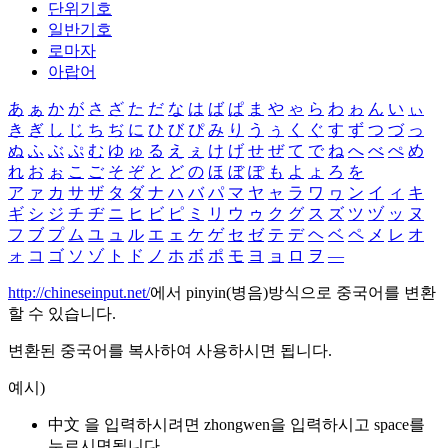
단위기호
일반기호
로마자
아랍어
あ
ぁ
か
が
さ
ざ
た
だ
な
は
ば
ぱ
ま
や
ゃ
ら
わ
ゎ
ん
い
ぃ
き
ぎ
し
じ
ち
ぢ
に
ひ
び
ぴ
み
り
う
ぅ
く
ぐ
す
ず
つ
づ
っ
ぬ
ふ
ぶ
ぷ
む
ゆ
ゅ
る
え
ぇ
け
げ
せ
ぜ
て
で
ね
へ
べ
ぺ
め
れ
お
ぉ
こ
ご
そ
ぞ
と
ど
の
ほ
ぼ
ぽ
も
よ
ょ
ろ
を
ア
ァ
カ
サ
ザ
タ
ダ
ナ
ハ
バ
パ
マ
ヤ
ャ
ラ
ワ
ヮ
ン
イ
ィ
キ
ギ
シ
ジ
チ
ヂ
ニ
ヒ
ビ
ピ
ミ
リ
ウ
ゥ
ク
グ
ス
ズ
ツ
ヅ
ッ
ヌ
フ
ブ
プ
ム
ユ
ュ
ル
エ
ェ
ケ
ゲ
セ
ゼ
テ
デ
ヘ
ベ
ペ
メ
レ
オ
ォ
コ
ゴ
ソ
ゾ
ト
ド
ノ
ホ
ボ
ポ
モ
ヨ
ョ
ロ
ヲ
―
http://chineseinput.net/
에서 pinyin(병음)방식으로 중국어를 변환
할 수 있습니다.
변환된 중국어를 복사하여 사용하시면 됩니다.
예시)
中文 을 입력하시려면
zhongwen
을 입력하시고 space를
누르시면됩니다.