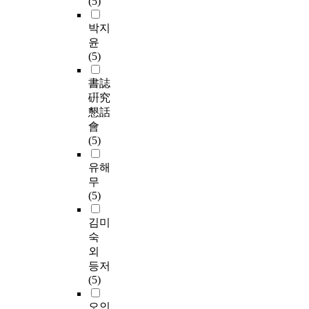
(5)
박지
윤
(5)
書誌
硏究
懇話
會
(5)
유해
무
(5)
김미
숙
외
등저
(5)
오인