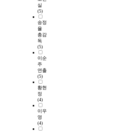
실
(5)
송정
율
총감
독
(5)
이순
주
연출
(5)
황현
정
(4)
이우
영
(4)