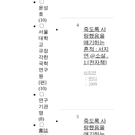
윤성
호
(10)
4
죽도록 사
서울
랑했음을
대학
얘기하는
교
흔적 : 서지
규장
연 @소설 .
각한
1 [전자책]
국학
연구
서지연
원
반디
[편]
2009
(10)
연구
기관
명
5
(8)
죽도록 사
랑했음을
書誌
얘기하는