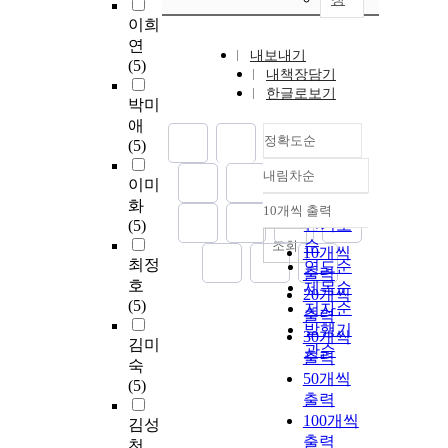
이희
연
내보내기
(5)
내책장담기
한글로보기
박미
애
정확도순
(5)
내림차순
정확도
이미
순
화
10개씩 출력
내림차순
인기도
(5)
순
조회
10개씩
최정
연도순
출력
호
제목순
20개씩
(5)
저자순
출력
발행기
30개씩
김미
관순
출력
숙
50개씩
(5)
출력
100개씩
김성
출력
천