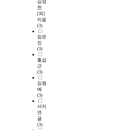
김성
천
[외]
지음
(3)
임은
진
(3)
홍섭
근
(3)
김원
예
(3)
서지
연
글
(3)