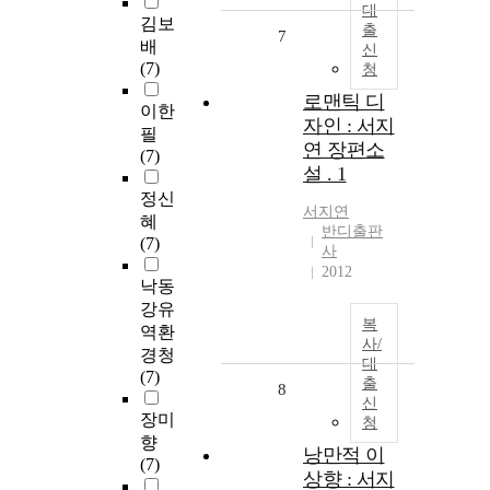
대
김보
출
7
배
신
(7)
청
로맨틱 디
이한
자인 : 서지
필
연 장편소
(7)
설 . 1
정신
서지연
혜
반디출판
(7)
사
2012
낙동
강유
복
역환
사/
경청
대
(7)
출
8
신
장미
청
향
낭만적 이
(7)
상향 : 서지