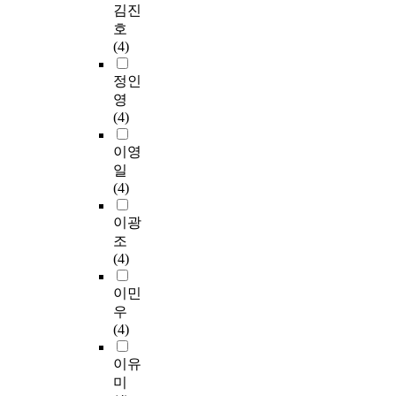
김진
호
(4)
정인
영
(4)
이영
일
(4)
이광
조
(4)
이민
우
(4)
이유
미