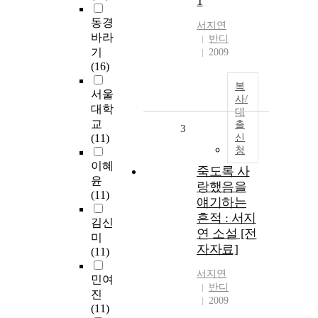
1
동경
서지연
바라
반디
기
2009
(16)
복
서울
사/
대학
대
교
출
3
(11)
신
청
이혜
죽도록 사
윤
랑했음을
(11)
얘기하는
흔적 : 서지
김신
연 소설 [전
미
자자료]
(11)
서지연
민여
반디
진
2009
(11)