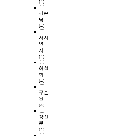
(4)
권순
남
(4)
서지
연
저
(4)
허설
희
(4)
구순
원
(4)
장신
문
(4)