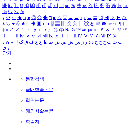
㎒
㎓
㎔
Ω
㏀
㏁
㎊
㎋
㎌
㏖
㏅
㎭
㎮
㎯
㏛
㎩
㎪
㎫
㎬
㏝
㏐
㏓
㏃
㏉
㏜
㏆
§
※
☆
★
○
●
◎
◇
◆
□
■
△
▽
→
←
↑
↓
↔
〓
◁
◀
▷
▶
♤
♠
♡
♥
♧
♣
⊙
◈
▣
◐
◑
▒
▤
▥
▨
▧
▦
▩
♨
☏
☎
☜
☞
¶
†
‡
↕
↗
↙
↖
↘
♭
♩
♪
♬
㉿
㈜
№
㏇
™
㏂
㏘
℡
＃
＆
＊
＠
ª
º
ⅰ
ⅱ
ⅲ
ⅳ
ⅴ
ⅵ
ⅶ
ⅷ
ⅸ
ⅹ
Ⅰ
Ⅱ
Ⅲ
Ⅳ
Ⅴ
Ⅵ
Ⅶ
Ⅷ
Ⅸ
Ⅹ
ا
ب
ت
ث
ج
ح
خ
د
ذ
ر
ز
س
ش
ص
ض
ط
ظ
ع
غ
ف
ق
ک
ل
م
ن
ه
و
ی
닫기
통합검색
국내학술논문
학위논문
해외학술논문
학술지