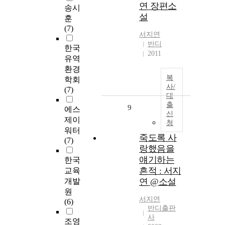
연 장편소
송시
설
훈
(7)
서지연
반디
한국
2011
유역
환경
복
학회
사/
(7)
대
출
9
에스
신
제이
청
워터
죽도록 사
(7)
랑했음을
얘기하는
한국
흔적 : 서지
교육
개발
연 @소설
원
서지연
(6)
반디출판
사
조영