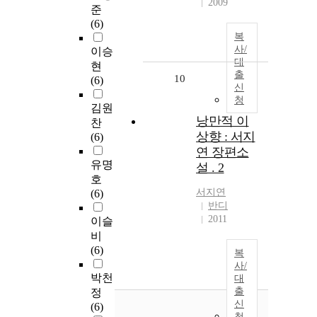
2009
준
(6)
복
사/
이승
대
현
출
10
(6)
신
청
김원
낭만적 이
찬
상향 : 서지
(6)
연 장편소
유명
설 . 2
호
서지연
(6)
반디
2011
이슬
비
(6)
복
사/
박천
대
출
정
신
(6)
청