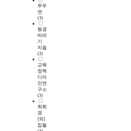
주우
연
(3)
동경
바라
기
지음
(3)
교육
정책
디자
인연
구소
(3)
최희
경
[외]
집필
(3)