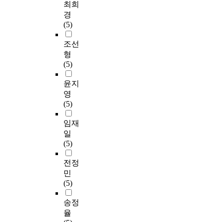
최희
경
(5)
조선
형
(5)
윤지
영
(5)
임재
일
(5)
전정
민
(5)
송정
율