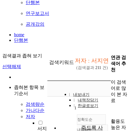
단행본
연구보고서
공개강의
home
단행본
검색결과 좁혀 보기
연관 검
저자 : 서지연
검색키워드
색어 추
선택해제
(검색결과
211
건)
천
이 검색
좁혀본 항목 보
어로 많
기순서
이 본 자
내보내기
료
내책장담기
검색량순
한글로보기
1
가나다순
저자
정확도순
활용도
높은 자
죽도록 사
서지
내림차순