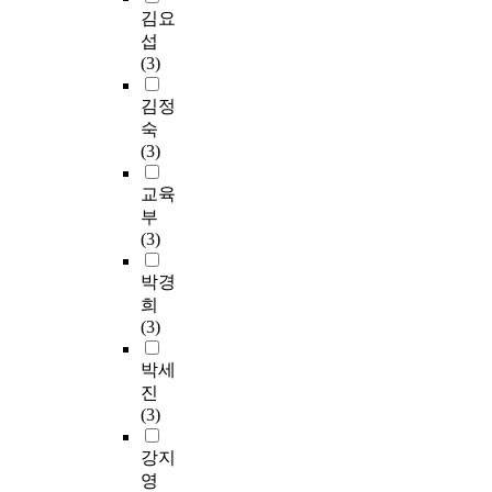
김요
섭
(3)
김정
숙
(3)
교육
부
(3)
박경
희
(3)
박세
진
(3)
강지
영