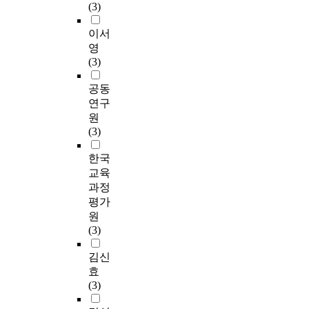
(3)
이서
영
(3)
공동
연구
원
(3)
한국
교육
과정
평가
원
(3)
김신
효
(3)