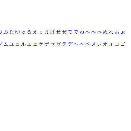
ぶ
ぷ
む
ゆ
ゅ
る
え
ぇ
け
げ
せ
ぜ
て
で
ね
へ
べ
ぺ
め
れ
お
ぉ
プ
ム
ユ
ュ
ル
エ
ェ
ケ
ゲ
セ
ゼ
テ
デ
ヘ
ベ
ペ
メ
レ
オ
ォ
コ
ゴ