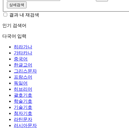
상세검색
결과 내 재검색
인기 검색어
다국어 입력
히라가나
가타카나
중국어
한글고어
그리스문자
프랑스어
독일어
히브리어
괄호기호
학술기호
기술기호
첨자기호
라틴문자
러시아문자