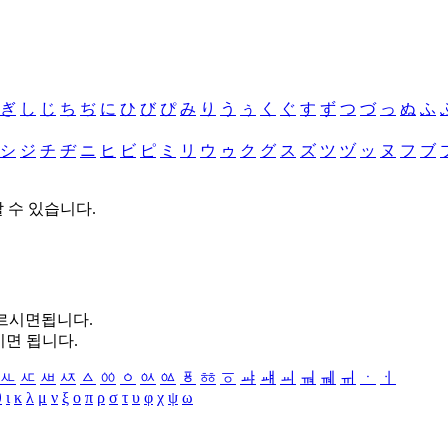
ぎ
し
じ
ち
ぢ
に
ひ
び
ぴ
み
り
う
ぅ
く
ぐ
す
ず
つ
づ
っ
ぬ
ふ
シ
ジ
チ
ヂ
ニ
ヒ
ビ
ピ
ミ
リ
ウ
ゥ
ク
グ
ス
ズ
ツ
ヅ
ッ
ヌ
フ
ブ
할 수 있습니다.
누르시면됩니다.
시면 됩니다.
ㅻ
ㅼ
ㅽ
ㅾ
ㅿ
ㆀ
ㆁ
ㆂ
ㆃ
ㆄ
ㆅ
ㆆ
ㆇ
ㆈ
ㆉ
ㆊ
ㆋ
ㆌ
ㆍ
ㆎ
θ
ι
κ
λ
μ
ν
ξ
ο
π
ρ
σ
τ
υ
φ
χ
ψ
ω