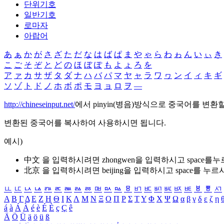
단위기호
일반기호
로마자
아랍어
あ
ぁ
か
が
さ
ざ
た
だ
な
は
ば
ぱ
ま
や
ゃ
ら
わ
ゎ
ん
い
ぃ
き
こ
ご
そ
ぞ
と
ど
の
ほ
ぼ
ぽ
も
よ
ょ
ろ
を
ア
ァ
カ
サ
ザ
タ
ダ
ナ
ハ
バ
パ
マ
ヤ
ャ
ラ
ワ
ヮ
ン
イ
ィ
キ
ギ
ソ
ゾ
ト
ド
ノ
ホ
ボ
ポ
モ
ヨ
ョ
ロ
ヲ
―
http://chineseinput.net/
에서 pinyin(병음)방식으로 중국어를 변환
변환된 중국어를 복사하여 사용하시면 됩니다.
예시)
中文 을 입력하시려면
zhongwen
을 입력하시고 space를
北京 을 입력하시려면
beijing
을 입력하시고 space를 누르
ㅥ
ㅦ
ㅧ
ㅨ
ㅩ
ㅪ
ㅫ
ㅬ
ㅭ
ㅮ
ㅯ
ㅰ
ㅱ
ㅲ
ㅳ
ㅴ
ㅵ
ㅶ
ㅷ
ㅸ
ㅹ
ㅺ
Α
Β
Γ
Δ
Ε
Ζ
Η
Θ
Ι
Κ
Λ
Μ
Ν
Ξ
Ο
Π
Ρ
Σ
Τ
Υ
Φ
Χ
Ψ
Ω
α
β
γ
δ
ε
ζ
η
á
à
Á
À
é
è
É
È
ç
Ç
ê
Ä
Ö
Ü
ä
ö
ü
ß