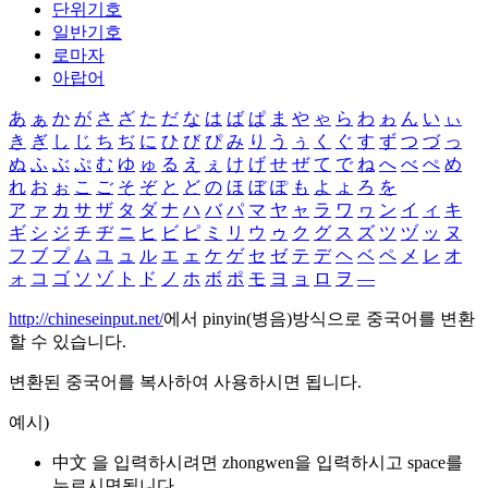
단위기호
일반기호
로마자
아랍어
あ
ぁ
か
が
さ
ざ
た
だ
な
は
ば
ぱ
ま
や
ゃ
ら
わ
ゎ
ん
い
ぃ
き
ぎ
し
じ
ち
ぢ
に
ひ
び
ぴ
み
り
う
ぅ
く
ぐ
す
ず
つ
づ
っ
ぬ
ふ
ぶ
ぷ
む
ゆ
ゅ
る
え
ぇ
け
げ
せ
ぜ
て
で
ね
へ
べ
ぺ
め
れ
お
ぉ
こ
ご
そ
ぞ
と
ど
の
ほ
ぼ
ぽ
も
よ
ょ
ろ
を
ア
ァ
カ
サ
ザ
タ
ダ
ナ
ハ
バ
パ
マ
ヤ
ャ
ラ
ワ
ヮ
ン
イ
ィ
キ
ギ
シ
ジ
チ
ヂ
ニ
ヒ
ビ
ピ
ミ
リ
ウ
ゥ
ク
グ
ス
ズ
ツ
ヅ
ッ
ヌ
フ
ブ
プ
ム
ユ
ュ
ル
エ
ェ
ケ
ゲ
セ
ゼ
テ
デ
ヘ
ベ
ペ
メ
レ
オ
ォ
コ
ゴ
ソ
ゾ
ト
ド
ノ
ホ
ボ
ポ
モ
ヨ
ョ
ロ
ヲ
―
http://chineseinput.net/
에서 pinyin(병음)방식으로 중국어를 변환
할 수 있습니다.
변환된 중국어를 복사하여 사용하시면 됩니다.
예시)
中文 을 입력하시려면
zhongwen
을 입력하시고 space를
누르시면됩니다.