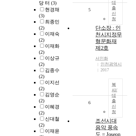
당 터
(3)
대
출
현경채
5
신
(3)
청
최종민
단소장 : 인
(2)
이재숙
천시지정무
(2)
형문화재
이재화
제2호
(2)
이상규
서인화
(2)
인천광역시
김종수
2017
(2)
이지선
복
(2)
사/
김영순
대
(2)
출
6
이혜경
신
청
(2)
신대철
조선시대
(2)
음악 풍속
이재윤
도 = Joseon