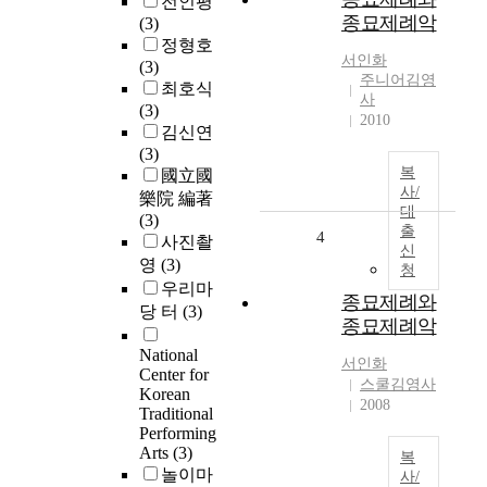
전인평
종묘제례악
(3)
정형호
서인화
(3)
주니어김영
최호식
사
(3)
2010
김신연
(3)
복
國立國
사/
樂院 編著
대
(3)
출
4
사진촬
신
영
(3)
청
우리마
종묘제례와
당 터
(3)
종묘제례악
National
서인화
Center for
스쿨김영사
Korean
2008
Traditional
Performing
Arts
(3)
복
놀이마
사/