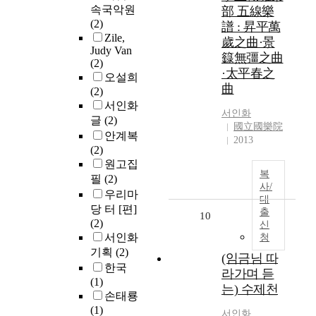
속국악원
部 五線樂
(2)
譜 : 昇平萬
Zile,
歲之曲·景
Judy Van
籙無彊之曲
(2)
·太平春之
오설희
曲
(2)
서인화
서인화
글
(2)
國立國樂院
안계복
2013
(2)
원고집
복
필
(2)
사/
우리마
대
당 터 [편]
출
10
(2)
신
서인화
청
기획
(2)
(임금님 따
한국
라가며 듣
(1)
는) 수제천
손태룡
(1)
서인화