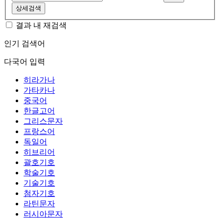
상세검색
결과 내 재검색
인기 검색어
다국어 입력
히라가나
가타카나
중국어
한글고어
그리스문자
프랑스어
독일어
히브리어
괄호기호
학술기호
기술기호
첨자기호
라틴문자
러시아문자