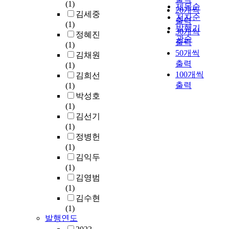
(1)
제목순
20개씩
김세중
저자순
출력
(1)
발행기
30개씩
정혜진
관순
출력
(1)
50개씩
김채원
출력
(1)
100개씩
김희선
출력
(1)
박성호
(1)
김선기
(1)
정병헌
(1)
김익두
(1)
김영범
(1)
김수현
(1)
발행연도