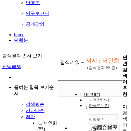
단행본
연구보고서
공개강의
home
단행본
검색결과 좁혀 보기
연
저자 : 서인화
검색키워드
관
선택해제
(검색결과
55
건)
검
색
어
좁혀본 항목 보기순
추
서
천
내보내기
내책장담기
검색량순
한글로보기
이
1
가나다순
검
저자
색
정확도순
서인화
어
韓國音樂學
(55)
내림차순