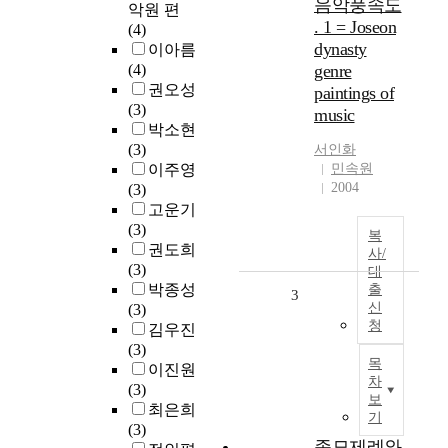
음악풍속도
악원 편
. 1 = Joseon
(4)
dynasty
이아름
(4)
genre
권오성
paintings of
(3)
music
박소현
(3)
서인화
이주영
민속원
2004
(3)
고운기
(3)
복
권도희
사/
(3)
대
박종성
출
3
신
(3)
청
김우진
(3)
목
이진원
차
(3)
보
최은희
기
(3)
종묘제례와