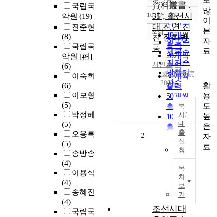
로
정확도
資料叢書 .
국립국
많
순
10개씩 출력
35 , 조선시
악원
(19)
내림차순
이
인기도
대 진연 진
진준현
본
순
조회
10개씩
(8)
찬 진하병
자
연도순
출력
국립국
풍
료
제목순
20개씩
악원 [편]
저자순
서인화
출력
(6)
발행기
國立國樂院
이숙희
30개씩
관순
2000
활
(6)
출력
이보형
용
50개씩
(5)
도
출력
복
박정혜
사/
높
100개씩
(5)
대
은
출력
출
오용록
2
자
신
(5)
료
청
송방송
(4)
목
이용식
차
(4)
보
송혜진
기
(4)
조선시대
국립국