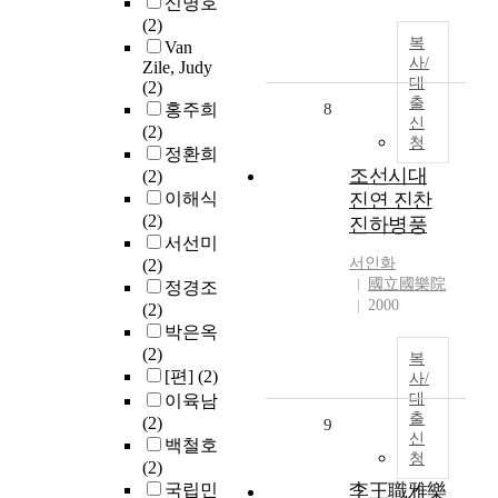
신명호
(2)
복
Van
사/
Zile, Judy
대
(2)
출
홍주희
8
신
(2)
청
정환희
조선시대
(2)
이해식
진연 진찬
(2)
진하병풍
서선미
서인화
(2)
國立國樂院
정경조
2000
(2)
박은옥
(2)
복
[편]
(2)
사/
대
이육남
출
(2)
9
신
백철호
청
(2)
국립민
李王職雅樂