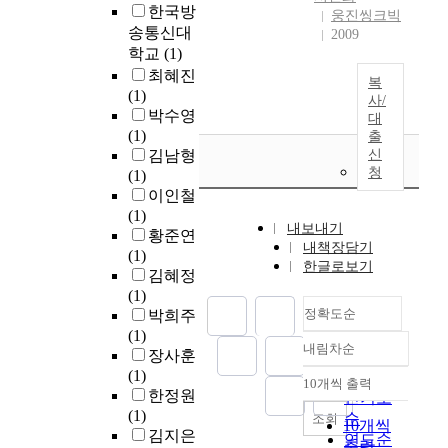
한국방
웅진씽크빅
송통신대
2009
학교
(1)
최혜진
복
(1)
사/
박수영
대
(1)
출
김남형
신
청
(1)
이인철
(1)
내보내기
황준연
내책장담기
(1)
한글로보기
김혜정
(1)
정확도순
박희주
(1)
내림차순
장사훈
정확도
(1)
순
10개씩 출력
내림차순
한정원
인기도
(1)
순
조회
10개씩
김지은
연도순
출력