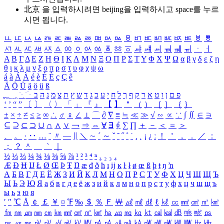
北京 을 입력하시려면
beijing
을 입력하시고 space를 누르
시면 됩니다.
ㅥ
ㅦ
ㅧ
ㅨ
ㅩ
ㅪ
ㅫ
ㅬ
ㅭ
ㅮ
ㅯ
ㅰ
ㅱ
ㅲ
ㅳ
ㅴ
ㅵ
ㅶ
ㅷ
ㅸ
ㅹ
ㅺ
ㅻ
ㅼ
ㅽ
ㅾ
ㅿ
ㆀ
ㆁ
ㆂ
ㆃ
ㆄ
ㆅ
ㆆ
ㆇ
ㆈ
ㆉ
ㆊ
ㆋ
ㆌ
ㆍ
ㆎ
Α
Β
Γ
Δ
Ε
Ζ
Η
Θ
Ι
Κ
Λ
Μ
Ν
Ξ
Ο
Π
Ρ
Σ
Τ
Υ
Φ
Χ
Ψ
Ω
α
β
γ
δ
ε
ζ
η
θ
ι
κ
λ
μ
ν
ξ
ο
π
ρ
σ
τ
υ
φ
χ
ψ
ω
á
à
Á
À
é
è
É
È
ç
Ç
ê
Ä
Ö
Ü
ä
ö
ü
ß
ְ
ֳ
ֲ
ֱ
ָ
ַ
ֵ
ֶ
ִ
ֹ
ּ
ֻ
ׂ
ׁ
ּ
ב
ה
נ
מ
צ
ת
ץ
ש
ד
ג
כ
ע
י
ח
ל
ך
ף
ק
ר
א
ט
ו
ן
ם
פ
‘
’
“
”
〔
〕
〈
〉
「
」
『
』
【
】
＂
（
）
［
］
｛
｝
±
×
÷
≠
≤
≥
∞
∴
♂
♀
∠
⊥
⌒
∂
∇
≡
≒
≪
≫
√
∽
∝
∵
∫
∬
∈
∋
⊆
⊇
⊂
⊃
∪
∩
∧
∨
￢
⇒
⇔
∀
∃
∮
∑
∏
＋
－
＜
＝
＞
、
。
·
‥
…
¨
〃
―
∥
＼
∼
´
～
ˇ
˘
˝
˚
˙
¸
˛
¡
¿
ː
！
＇
，
．
／
：
；
？
＾
＿
｀
｜
½
⅓
⅔
¼
¾
⅛
⅜
⅝
⅞
¹
²
³
⁴
ⁿ
₁
₂
₃
₄
Æ
Ð
Ħ
Ĳ
Ł
Ø
Œ
Þ
Ŧ
Ŋ
æ
đ
ð
ħ
ı
ĳ
ĸ
ŀ
ł
ø
œ
ß
þ
ŧ
ŋ
ŉ
А
Б
В
Г
Д
Е
Ё
Ж
З
И
Й
К
Л
М
Н
О
П
Р
С
Т
У
Ф
Х
Ц
Ч
Ш
Щ
Ъ
Ы
Ь
Э
Ю
Я
а
б
в
г
д
е
ё
ж
з
и
й
к
л
м
н
о
п
р
с
т
у
ф
х
ц
ч
ш
щ
ъ
ы
ь
э
ю
я
′
″
℃
Å
￠
￡
￥
¤
℉
‰
＄
％
Ｆ
￦
㎕
㎖
㎗
ℓ
㎘
㏄
㎣
㎤
㎥
㎦
㎙
㎚
㎛
㎜
㎝
㎞
㎟
㎠
㎡
㎢
㏊
㎍
㎎
㎏
㏏
㎈
㎉
㏈
㎧
㎨
㎰
㎱
㎲
㎳
㎴
㎵
㎶
㎷
㎸
㎹
㎀
㎁
㎂
㎃
㎄
㎺
㎻
㎽
㎾
㎿
㎐
㎑