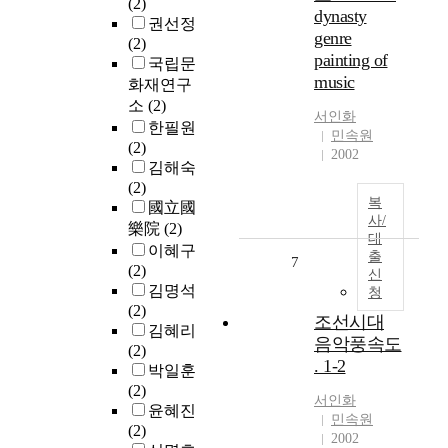
(2)
dynasty
권선정
genre
(2)
painting of
국립문
music
화재연구
소
(2)
서인화
한필원
민속원
(2)
2002
김해숙
(2)
복
國立國
사/
樂院
(2)
대
이혜구
출
7
(2)
신
김명석
청
(2)
조선시대
김혜리
음악풍속도
(2)
. 1-2
박일훈
(2)
서인화
윤혜진
민속원
(2)
2002