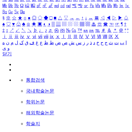
㎒
㎓
㎔
Ω
㏀
㏁
㎊
㎋
㎌
㏖
㏅
㎭
㎮
㎯
㏛
㎩
㎪
㎫
㎬
㏝
㏐
㏓
㏃
㏉
㏜
㏆
§
※
☆
★
○
●
◎
◇
◆
□
■
△
▽
→
←
↑
↓
↔
〓
◁
◀
▷
▶
♤
♠
♡
♥
♧
♣
⊙
◈
▣
◐
◑
▒
▤
▥
▨
▧
▦
▩
♨
☏
☎
☜
☞
¶
†
‡
↕
↗
↙
↖
↘
♭
♩
♪
♬
㉿
㈜
№
㏇
™
㏂
㏘
℡
＃
＆
＊
＠
ª
º
ⅰ
ⅱ
ⅲ
ⅳ
ⅴ
ⅵ
ⅶ
ⅷ
ⅸ
ⅹ
Ⅰ
Ⅱ
Ⅲ
Ⅳ
Ⅴ
Ⅵ
Ⅶ
Ⅷ
Ⅸ
Ⅹ
ا
ب
ت
ث
ج
ح
خ
د
ذ
ر
ز
س
ش
ص
ض
ط
ظ
ع
غ
ف
ق
ک
ل
م
ن
ه
و
ی
닫기
통합검색
국내학술논문
학위논문
해외학술논문
학술지