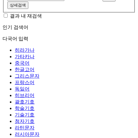
상세검색
결과 내 재검색
인기 검색어
다국어 입력
히라가나
가타카나
중국어
한글고어
그리스문자
프랑스어
독일어
히브리어
괄호기호
학술기호
기술기호
첨자기호
라틴문자
러시아문자