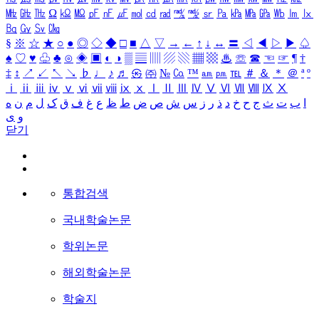
㎒
㎓
㎔
Ω
㏀
㏁
㎊
㎋
㎌
㏖
㏅
㎭
㎮
㎯
㏛
㎩
㎪
㎫
㎬
㏝
㏐
㏓
㏃
㏉
㏜
㏆
§
※
☆
★
○
●
◎
◇
◆
□
■
△
▽
→
←
↑
↓
↔
〓
◁
◀
▷
▶
♤
♠
♡
♥
♧
♣
⊙
◈
▣
◐
◑
▒
▤
▥
▨
▧
▦
▩
♨
☏
☎
☜
☞
¶
†
‡
↕
↗
↙
↖
↘
♭
♩
♪
♬
㉿
㈜
№
㏇
™
㏂
㏘
℡
＃
＆
＊
＠
ª
º
ⅰ
ⅱ
ⅲ
ⅳ
ⅴ
ⅵ
ⅶ
ⅷ
ⅸ
ⅹ
Ⅰ
Ⅱ
Ⅲ
Ⅳ
Ⅴ
Ⅵ
Ⅶ
Ⅷ
Ⅸ
Ⅹ
ا
ب
ت
ث
ج
ح
خ
د
ذ
ر
ز
س
ش
ص
ض
ط
ظ
ع
غ
ف
ق
ک
ل
م
ن
ه
و
ی
닫기
통합검색
국내학술논문
학위논문
해외학술논문
학술지