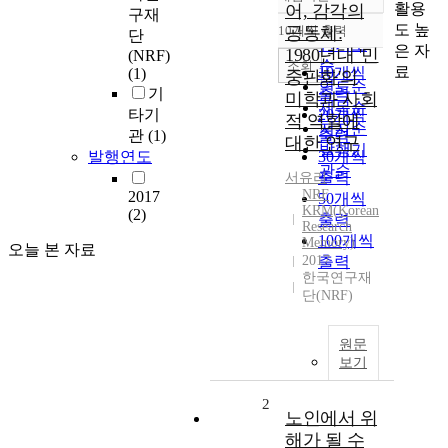
정확도
활용
어, 감각의
구재
순
도 높
10개씩 출력
공동체:
단
내림차순
인기도
은 자
1980년대 '민
(NRF)
순
조회
료
10개씩
(1)
중판화'의
연도순
기
출력
미학과 사회
제목순
타기
20개씩
적 역할에
저자순
관
(1)
출력
대한 연구
발행기
발행연도
30개씩
관순
출력
서유리
NRF
2017
50개씩
KRM(Korean
(2)
출력
Research
100개씩
Memory)
오늘 본 자료
2017
출력
한국연구재
단(NRF)
원문
보기
2
노인에서 위
해가 될 수