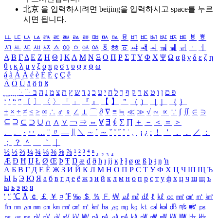
北京 을 입력하시려면
beijing
을 입력하시고 space를 누르
시면 됩니다.
ㅥ
ㅦ
ㅧ
ㅨ
ㅩ
ㅪ
ㅫ
ㅬ
ㅭ
ㅮ
ㅯ
ㅰ
ㅱ
ㅲ
ㅳ
ㅴ
ㅵ
ㅶ
ㅷ
ㅸ
ㅹ
ㅺ
ㅻ
ㅼ
ㅽ
ㅾ
ㅿ
ㆀ
ㆁ
ㆂ
ㆃ
ㆄ
ㆅ
ㆆ
ㆇ
ㆈ
ㆉ
ㆊ
ㆋ
ㆌ
ㆍ
ㆎ
Α
Β
Γ
Δ
Ε
Ζ
Η
Θ
Ι
Κ
Λ
Μ
Ν
Ξ
Ο
Π
Ρ
Σ
Τ
Υ
Φ
Χ
Ψ
Ω
α
β
γ
δ
ε
ζ
η
θ
ι
κ
λ
μ
ν
ξ
ο
π
ρ
σ
τ
υ
φ
χ
ψ
ω
á
à
Á
À
é
è
É
È
ç
Ç
ê
Ä
Ö
Ü
ä
ö
ü
ß
ְ
ֳ
ֲ
ֱ
ָ
ַ
ֵ
ֶ
ִ
ֹ
ּ
ֻ
ׂ
ׁ
ּ
ב
ה
נ
מ
צ
ת
ץ
ש
ד
ג
כ
ע
י
ח
ל
ך
ף
ק
ר
א
ט
ו
ן
ם
פ
‘
’
“
”
〔
〕
〈
〉
「
」
『
』
【
】
＂
（
）
［
］
｛
｝
±
×
÷
≠
≤
≥
∞
∴
♂
♀
∠
⊥
⌒
∂
∇
≡
≒
≪
≫
√
∽
∝
∵
∫
∬
∈
∋
⊆
⊇
⊂
⊃
∪
∩
∧
∨
￢
⇒
⇔
∀
∃
∮
∑
∏
＋
－
＜
＝
＞
、
。
·
‥
…
¨
〃
―
∥
＼
∼
´
～
ˇ
˘
˝
˚
˙
¸
˛
¡
¿
ː
！
＇
，
．
／
：
；
？
＾
＿
｀
｜
½
⅓
⅔
¼
¾
⅛
⅜
⅝
⅞
¹
²
³
⁴
ⁿ
₁
₂
₃
₄
Æ
Ð
Ħ
Ĳ
Ł
Ø
Œ
Þ
Ŧ
Ŋ
æ
đ
ð
ħ
ı
ĳ
ĸ
ŀ
ł
ø
œ
ß
þ
ŧ
ŋ
ŉ
А
Б
В
Г
Д
Е
Ё
Ж
З
И
Й
К
Л
М
Н
О
П
Р
С
Т
У
Ф
Х
Ц
Ч
Ш
Щ
Ъ
Ы
Ь
Э
Ю
Я
а
б
в
г
д
е
ё
ж
з
и
й
к
л
м
н
о
п
р
с
т
у
ф
х
ц
ч
ш
щ
ъ
ы
ь
э
ю
я
′
″
℃
Å
￠
￡
￥
¤
℉
‰
＄
％
Ｆ
￦
㎕
㎖
㎗
ℓ
㎘
㏄
㎣
㎤
㎥
㎦
㎙
㎚
㎛
㎜
㎝
㎞
㎟
㎠
㎡
㎢
㏊
㎍
㎎
㎏
㏏
㎈
㎉
㏈
㎧
㎨
㎰
㎱
㎲
㎳
㎴
㎵
㎶
㎷
㎸
㎹
㎀
㎁
㎂
㎃
㎄
㎺
㎻
㎽
㎾
㎿
㎐
㎑