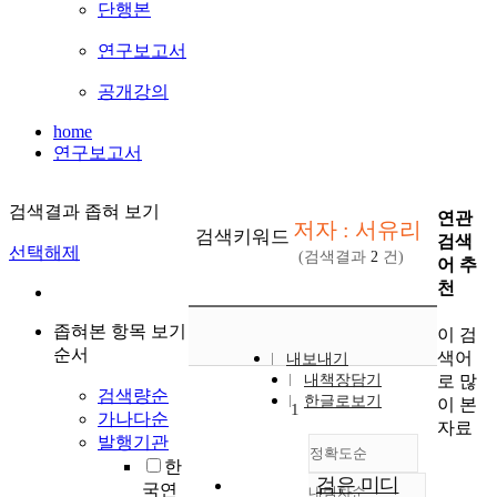
단행본
연구보고서
공개강의
home
연구보고서
검색결과 좁혀 보기
연관
저자 : 서유리
검색키워드
검색
선택해제
(검색결과
2
건)
어 추
천
좁혀본 항목 보기
이 검
순서
색어
내보내기
로 많
내책장담기
검색량순
한글로보기
이 본
1
가나다순
자료
발행기관
정확도순
한
검은 미디
국연
내림차순