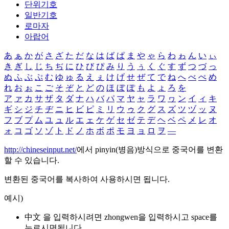
단위기호
일반기호
로마자
아랍어
あ
ぁ
か
が
さ
ざ
た
だ
な
は
ば
ぱ
ま
や
ゃ
ら
わ
ゎ
ん
い
ぃ
き
ぎ
し
じ
ち
ぢ
に
ひ
び
ぴ
み
り
う
ぅ
く
ぐ
す
ず
つ
づ
っ
ぬ
ふ
ぶ
ぷ
む
ゆ
ゅ
る
え
ぇ
け
げ
せ
ぜ
て
で
ね
へ
べ
ぺ
め
れ
お
ぉ
こ
ご
そ
ぞ
と
ど
の
ほ
ぼ
ぽ
も
よ
ょ
ろ
を
ア
ァ
カ
サ
ザ
タ
ダ
ナ
ハ
バ
パ
マ
ヤ
ャ
ラ
ワ
ヮ
ン
イ
ィ
キ
ギ
シ
ジ
チ
ヂ
ニ
ヒ
ビ
ピ
ミ
リ
ウ
ゥ
ク
グ
ス
ズ
ツ
ヅ
ッ
ヌ
フ
ブ
プ
ム
ユ
ュ
ル
エ
ェ
ケ
ゲ
セ
ゼ
テ
デ
ヘ
ベ
ペ
メ
レ
オ
ォ
コ
ゴ
ソ
ゾ
ト
ド
ノ
ホ
ボ
ポ
モ
ヨ
ョ
ロ
ヲ
―
http://chineseinput.net/
에서 pinyin(병음)방식으로 중국어를 변환
할 수 있습니다.
변환된 중국어를 복사하여 사용하시면 됩니다.
예시)
中文 을 입력하시려면
zhongwen
을 입력하시고 space를
누르시면됩니다.