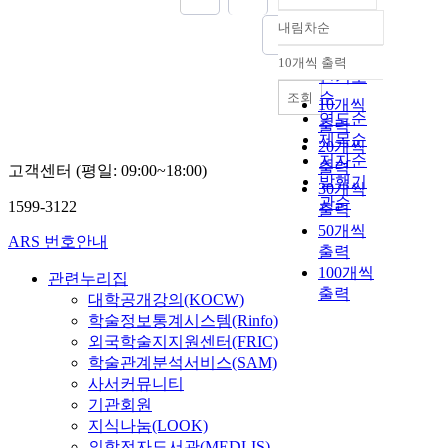
내림차순
정확도
순
10개씩 출력
내림차순
인기도
순
조회
10개씩
연도순
출력
제목순
20개씩
저자순
출력
고객센터 (평일: 09:00~18:00)
발행기
30개씩
관순
1599-3122
출력
50개씩
ARS 번호안내
출력
100개씩
관련누리집
출력
대학공개강의(KOCW)
학술정보통계시스템(Rinfo)
외국학술지지원센터(FRIC)
학술관계분석서비스(SAM)
사서커뮤니티
기관회원
지식나눔(LOOK)
의학전자도서관(MEDLIS)