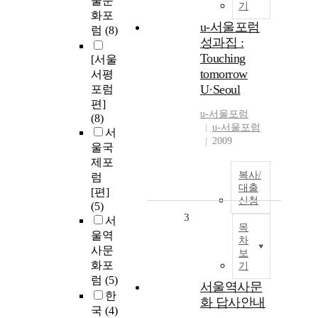
울문
기
화포
u-서울포럼
럼
(8)
성과집 :
Touching
[서울
tomorrow
서평
U·Seoul
포럼
편]
u-
서울포럼
(8)
u-서울포럼
서
2009
울국
제포
복사/
럼
대출
[편]
신청
(5)
3
서
목
울역
차
사문
보
화포
기
럼
(5)
서울역사문
한
화 답사안내
국
(4)