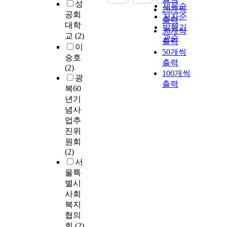
성
제목순
20개씩
공회
저자순
출력
대학
발행기
30개씩
교
(2)
관순
출력
이
50개씩
숭호
출력
(2)
100개씩
광
출력
복60
년기
념사
업추
진위
원회
(2)
서
울특
별시
사회
복지
협의
회
(2)