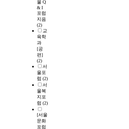
울 Q
& I
포럼
지음
(2)
교
육학
과
[공
편]
(2)
서
울포
럼
(2)
서
울복
지포
럼
(2)
[서울
문화
포럼