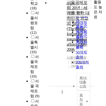
활용
서울국제포
학교
내림차순
정확도
도 높
럼 20년 : 세
(18)
순
은 자
10개씩 출력
계를 향한 대
서
내림차순
인기도
료
울서
한민국 외교
순
조회
10개씩
평포
의 창 =
연도순
출력
럼
(The)Seoul
제목순
20개씩
(12)
forum for
저자순
서
출력
international
발행기
울특
30개씩
affairs 1986-
관순
별시
출력
2006
(10)
50개씩
서
출력
서울
국제
포럼
울국
100개씩
YBM Si-sa
제포
2007
출력
럼
(10)
복사/
서
대출
울 국
신청
제포
2
목
럼
(9)
차
서
보