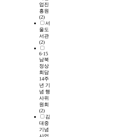
업진
흥원
(2)
서
울도
서관
(2)
6·15
남북
정상
회담
14주
년 기
념 행
사위
원회
(2)
김
대중
기념
사업