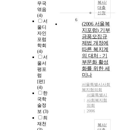
복사/
무국
대출
엮음
신청
(4)
6
서
(2006 서울복
울디
지포럼) 기부
자인
금품모집규
포럼
제법 개정에
학회
따른 복지계
(4)
의 대처 : 기
서
부문화 활성
울서
화를 위한 세
평포
미나
럼
[편]
서울
특별시사회
(4)
복지협의회
한
서울특별시
국학
사회복지협
술정
의회
보
(3)
2006
최
재천
복사/
(3)