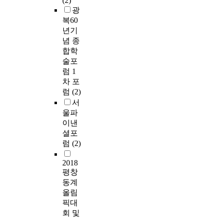
(2)
광
복60
년기
념 종
합학
술포
럼 1
차 포
럼
(2)
서
울파
이낸
셜포
럼
(2)
2018
평창
동계
올림
픽대
회 및