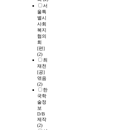
서
울특
별시
사회
복지
협의
회
[편]
(2)
최
재천
[공]
엮음
(2)
한
국학
술정
보
D/B
제작
(2)