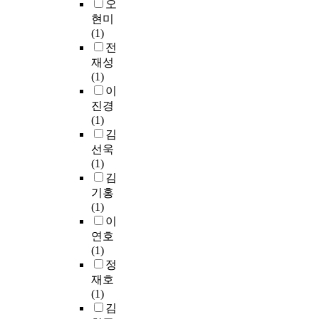
오
현미
(1)
전
재성
(1)
이
진경
(1)
김
선욱
(1)
김
기홍
(1)
이
연호
(1)
정
재호
(1)
김