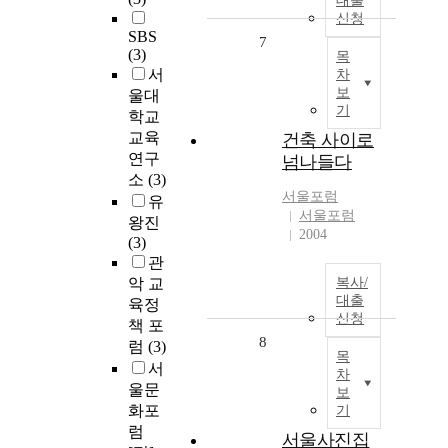
대출
신청
SBS
7
(3)
목
서
차
보
울대
기
학교
교육
건축 사이로
연구
넘나들다
소
(3)
서울포럼
유
서울포럼
왕진
2004
(3)
관
악 교
복사/
대출
육정
신청
책 포
8
럼
(3)
목
서
차
울문
보
화포
기
럼
서울사진집