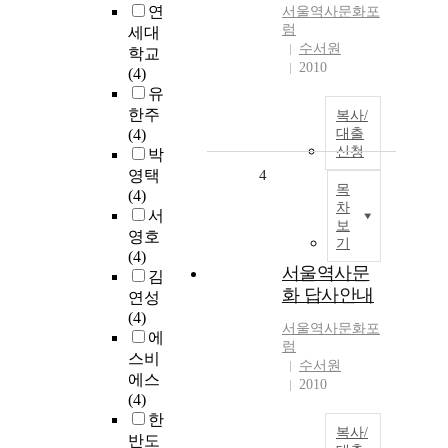
연
서울
역사문화
포
럼
세대
수서원
학교
2010
(4)
유
한주
복사/
(4)
대출
신청
박
영택
4
목
(4)
차
서
보
영호
기
(4)
서울역사문
김
화 답사안내
연성
(4)
서울
역사문화
포
에
럼
스비
수서원
에스
2010
(4)
한
복사/
반도