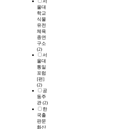
서
울대
학교
식물
유전
체육
종연
구소
(2)
서
울대
통일
포럼
[편]
(2)
공
동주
관
(2)
한
국출
판문
화산