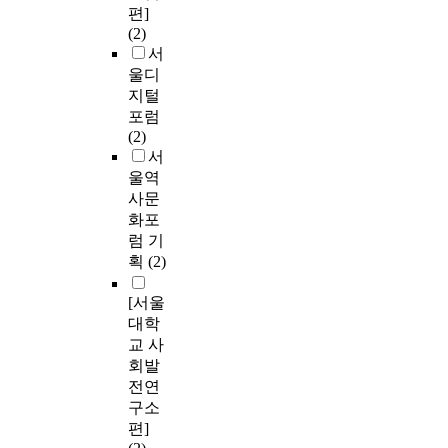
편]
(2)
서
울디
지털
포럼
(2)
서
울역
사문
화포
럼 기
획
(2)
[서울
대학
교 사
회발
전연
구소
편]