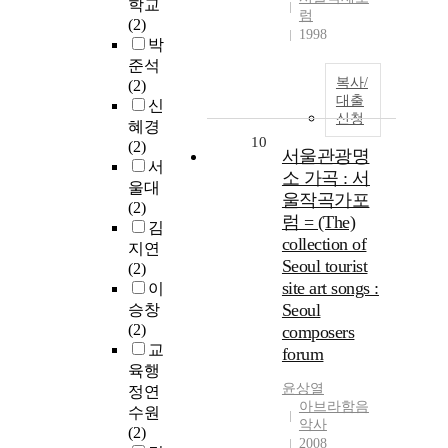
학교
럼
(2)
1998
박
준석
복사/
(2)
대출
신
신청
혜경
10
(2)
서울관광명
서
소 가곡 : 서
울대
울작곡가포
(2)
럼 = (The)
김
collection of
지연
Seoul tourist
(2)
site art songs :
이
Seoul
승창
(2)
composers
교
forum
육행
윤상열
정연
아브라함음
수원
악사
(2)
2008