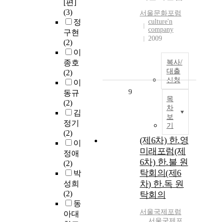
[편]
(3)
서울
문화
포럼
정
culture'n
company
구현
2009
(2)
이
종호
복사/
대출
(2)
신청
이
9
동규
목
(2)
차
김
보
정기
기
(2)
(제6차) 한.영
이
미래포럼(제
정애
6차) 한.불 원
(2)
탁회의(제6
박
차) 한.독 원
성희
(2)
탁회의
동
서울
국제
포럼
아대
서울국제포