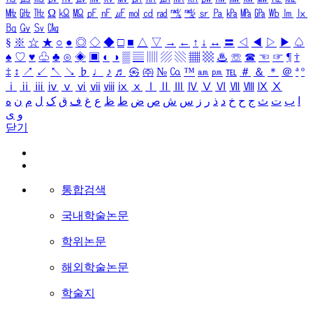
㎒
㎓
㎔
Ω
㏀
㏁
㎊
㎋
㎌
㏖
㏅
㎭
㎮
㎯
㏛
㎩
㎪
㎫
㎬
㏝
㏐
㏓
㏃
㏉
㏜
㏆
§
※
☆
★
○
●
◎
◇
◆
□
■
△
▽
→
←
↑
↓
↔
〓
◁
◀
▷
▶
♤
♠
♡
♥
♧
♣
⊙
◈
▣
◐
◑
▒
▤
▥
▨
▧
▦
▩
♨
☏
☎
☜
☞
¶
†
‡
↕
↗
↙
↖
↘
♭
♩
♪
♬
㉿
㈜
№
㏇
™
㏂
㏘
℡
＃
＆
＊
＠
ª
º
ⅰ
ⅱ
ⅲ
ⅳ
ⅴ
ⅵ
ⅶ
ⅷ
ⅸ
ⅹ
Ⅰ
Ⅱ
Ⅲ
Ⅳ
Ⅴ
Ⅵ
Ⅶ
Ⅷ
Ⅸ
Ⅹ
ا
ب
ت
ث
ج
ح
خ
د
ذ
ر
ز
س
ش
ص
ض
ط
ظ
ع
غ
ف
ق
ک
ل
م
ن
ه
و
ی
닫기
통합검색
국내학술논문
학위논문
해외학술논문
학술지