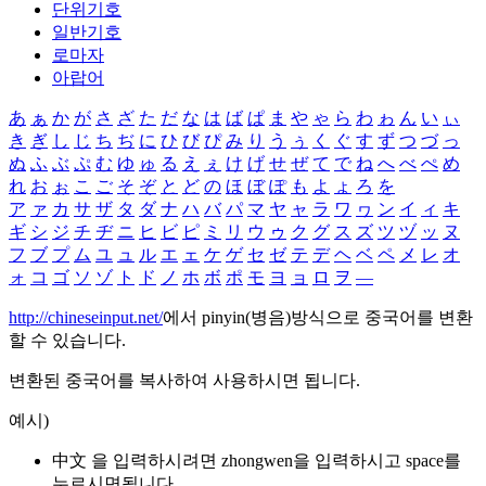
단위기호
일반기호
로마자
아랍어
あ
ぁ
か
が
さ
ざ
た
だ
な
は
ば
ぱ
ま
や
ゃ
ら
わ
ゎ
ん
い
ぃ
き
ぎ
し
じ
ち
ぢ
に
ひ
び
ぴ
み
り
う
ぅ
く
ぐ
す
ず
つ
づ
っ
ぬ
ふ
ぶ
ぷ
む
ゆ
ゅ
る
え
ぇ
け
げ
せ
ぜ
て
で
ね
へ
べ
ぺ
め
れ
お
ぉ
こ
ご
そ
ぞ
と
ど
の
ほ
ぼ
ぽ
も
よ
ょ
ろ
を
ア
ァ
カ
サ
ザ
タ
ダ
ナ
ハ
バ
パ
マ
ヤ
ャ
ラ
ワ
ヮ
ン
イ
ィ
キ
ギ
シ
ジ
チ
ヂ
ニ
ヒ
ビ
ピ
ミ
リ
ウ
ゥ
ク
グ
ス
ズ
ツ
ヅ
ッ
ヌ
フ
ブ
プ
ム
ユ
ュ
ル
エ
ェ
ケ
ゲ
セ
ゼ
テ
デ
ヘ
ベ
ペ
メ
レ
オ
ォ
コ
ゴ
ソ
ゾ
ト
ド
ノ
ホ
ボ
ポ
モ
ヨ
ョ
ロ
ヲ
―
http://chineseinput.net/
에서 pinyin(병음)방식으로 중국어를 변환
할 수 있습니다.
변환된 중국어를 복사하여 사용하시면 됩니다.
예시)
中文 을 입력하시려면
zhongwen
을 입력하시고 space를
누르시면됩니다.