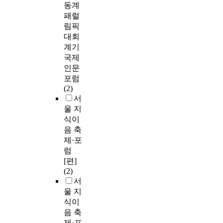
동계
패럴
림픽
대회
계기
국제
인문
포럼
(2)
서
울 지
식이
음 축
제·포
럼
[편]
(2)
서
울 지
식이
음 축
제·포