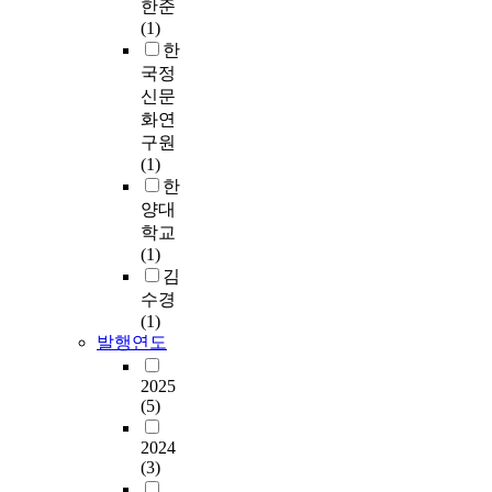
한준
(1)
한
국정
신문
화연
구원
(1)
한
양대
학교
(1)
김
수경
(1)
발행연도
2025
(5)
2024
(3)