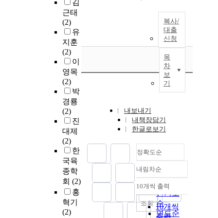
김
근태
복사/
(2)
대출
유
신청
지훈
(2)
목
이
차
영목
보
(2)
기
박
경룡
(2)
내보내기
내책장담기
진
한글로보기
대제
(2)
한
정확도순
국육
내림차순
종학
정확도
회
(2)
순
10개씩 출력
내림차순
홍
인기도
혁기
순
조회
10개씩
(2)
연도순
출력