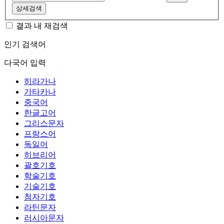
상세검색
결과 내 재검색
인기 검색어
다국어 입력
히라가나
가타카나
중국어
한글고어
그리스문자
프랑스어
독일어
히브리어
괄호기호
학술기호
기술기호
첨자기호
라틴문자
러시아문자