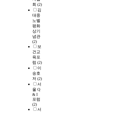
회
(2)
김
대중
노벨
평화
상기
념관
(2)
보
건교
육포
럼
(2)
이
숭호
저
(2)
서
울 Q
& I
포럼
(2)
서