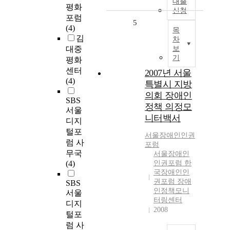
대출
평화
신청
포럼
5
(4)
목
김
차
대중
보
기
평화
센터
2007년 서울
(4)
특별시 지방
의회 장애인
SBS
정책 의정모
서울
니터백서
디지
털포
서울
장애인인권
럼 사
포럼
무국
서울장애인
(4)
인권포럼 한
국장애인인
권포럼 장애
SBS
인정책모니
서울
터링센터
디지
2008
털포
럼 사