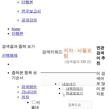
단행본
연구보고서
공개강의
home
단행본
검색결과 좁혀 보기
연관
저자 : 서울포
검색키워드
검색
럼
선택해제
어 추
(검색결과
133
건)
천
좁혀본 항목 보
이 검
기순서
색어
로 많
내보내기
검색량순
이 본
내책장담기
가나다순
한글로보기
자료
1
저자
서
정확도순
울대