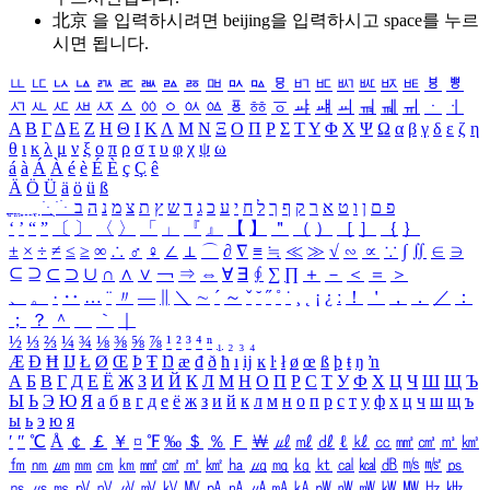
北京 을 입력하시려면
beijing
을 입력하시고 space를 누르
시면 됩니다.
ㅥ
ㅦ
ㅧ
ㅨ
ㅩ
ㅪ
ㅫ
ㅬ
ㅭ
ㅮ
ㅯ
ㅰ
ㅱ
ㅲ
ㅳ
ㅴ
ㅵ
ㅶ
ㅷ
ㅸ
ㅹ
ㅺ
ㅻ
ㅼ
ㅽ
ㅾ
ㅿ
ㆀ
ㆁ
ㆂ
ㆃ
ㆄ
ㆅ
ㆆ
ㆇ
ㆈ
ㆉ
ㆊ
ㆋ
ㆌ
ㆍ
ㆎ
Α
Β
Γ
Δ
Ε
Ζ
Η
Θ
Ι
Κ
Λ
Μ
Ν
Ξ
Ο
Π
Ρ
Σ
Τ
Υ
Φ
Χ
Ψ
Ω
α
β
γ
δ
ε
ζ
η
θ
ι
κ
λ
μ
ν
ξ
ο
π
ρ
σ
τ
υ
φ
χ
ψ
ω
á
à
Á
À
é
è
É
È
ç
Ç
ê
Ä
Ö
Ü
ä
ö
ü
ß
ְ
ֳ
ֲ
ֱ
ָ
ַ
ֵ
ֶ
ִ
ֹ
ּ
ֻ
ׂ
ׁ
ּ
ב
ה
נ
מ
צ
ת
ץ
ש
ד
ג
כ
ע
י
ח
ל
ך
ף
ק
ר
א
ט
ו
ן
ם
פ
‘
’
“
”
〔
〕
〈
〉
「
」
『
』
【
】
＂
（
）
［
］
｛
｝
±
×
÷
≠
≤
≥
∞
∴
♂
♀
∠
⊥
⌒
∂
∇
≡
≒
≪
≫
√
∽
∝
∵
∫
∬
∈
∋
⊆
⊇
⊂
⊃
∪
∩
∧
∨
￢
⇒
⇔
∀
∃
∮
∑
∏
＋
－
＜
＝
＞
、
。
·
‥
…
¨
〃
―
∥
＼
∼
´
～
ˇ
˘
˝
˚
˙
¸
˛
¡
¿
ː
！
＇
，
．
／
：
；
？
＾
＿
｀
｜
½
⅓
⅔
¼
¾
⅛
⅜
⅝
⅞
¹
²
³
⁴
ⁿ
₁
₂
₃
₄
Æ
Ð
Ħ
Ĳ
Ł
Ø
Œ
Þ
Ŧ
Ŋ
æ
đ
ð
ħ
ı
ĳ
ĸ
ŀ
ł
ø
œ
ß
þ
ŧ
ŋ
ŉ
А
Б
В
Г
Д
Е
Ё
Ж
З
И
Й
К
Л
М
Н
О
П
Р
С
Т
У
Ф
Х
Ц
Ч
Ш
Щ
Ъ
Ы
Ь
Э
Ю
Я
а
б
в
г
д
е
ё
ж
з
и
й
к
л
м
н
о
п
р
с
т
у
ф
х
ц
ч
ш
щ
ъ
ы
ь
э
ю
я
′
″
℃
Å
￠
￡
￥
¤
℉
‰
＄
％
Ｆ
￦
㎕
㎖
㎗
ℓ
㎘
㏄
㎣
㎤
㎥
㎦
㎙
㎚
㎛
㎜
㎝
㎞
㎟
㎠
㎡
㎢
㏊
㎍
㎎
㎏
㏏
㎈
㎉
㏈
㎧
㎨
㎰
㎱
㎲
㎳
㎴
㎵
㎶
㎷
㎸
㎹
㎀
㎁
㎂
㎃
㎄
㎺
㎻
㎽
㎾
㎿
㎐
㎑