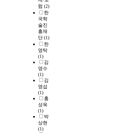
럼
(2)
한
국학
술진
흥재
단
(1)
한
영탁
(1)
김
영수
(1)
김
영섭
(1)
홍
성욱
(1)
박
상현
(1)