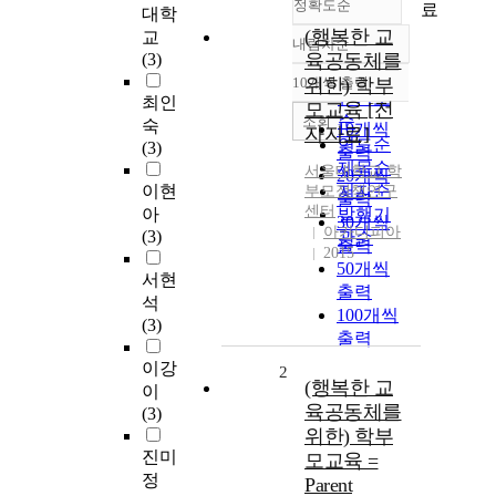
정확도순
료
대학
(행복한 교
교
내림차순
정확도
(3)
육공동체를
순
10개씩 출력
위한) 학부
내림차순
인기도
최인
모교육 [전
순
조회
숙
10개씩
자자료]
연도순
(3)
출력
제목순
서울대학교
학
20개씩
이현
저자순
부모정책연구
출력
센터
아
발행기
30개씩
아카디피아
(3)
관순
출력
2015
50개씩
서현
출력
석
100개씩
(3)
출력
이강
2
(행복한 교
이
육공동체를
(3)
위한) 학부
진미
모교육 =
정
Parent