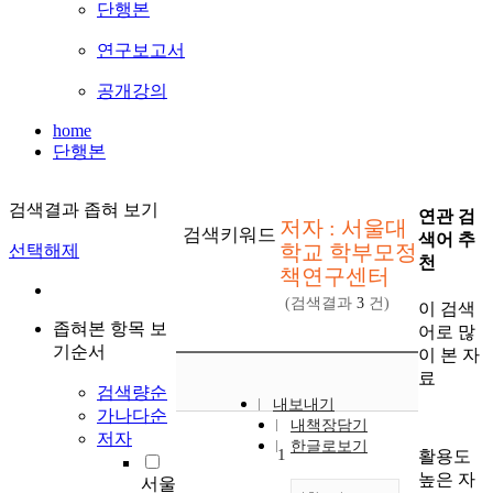
단행본
연구보고서
공개강의
home
단행본
검색결과 좁혀 보기
연관 검
저자 : 서울대
검색키워드
색어 추
학교 학부모정
선택해제
천
책연구센터
(검색결과
3
건)
이 검색
좁혀본 항목 보
어로 많
기순서
이 본 자
료
검색량순
내보내기
가나다순
내책장담기
저자
한글로보기
1
활용도
높은 자
서울