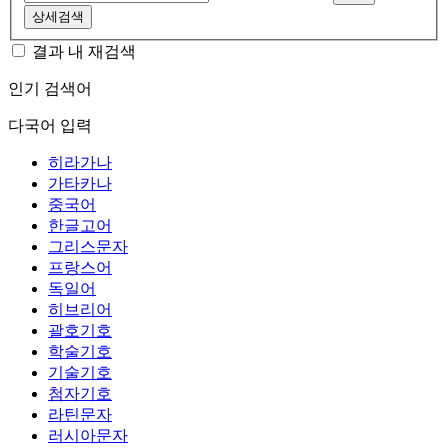
상세검색
결과 내 재검색
인기 검색어
다국어 입력
히라가나
가타카나
중국어
한글고어
그리스문자
프랑스어
독일어
히브리어
괄호기호
학술기호
기술기호
첨자기호
라틴문자
러시아문자