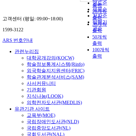
연도순
출력
제목순
20개씩
저자순
출력
고객센터 (평일: 09:00~18:00)
발행기
30개씩
관순
1599-3122
출력
50개씩
ARS 번호안내
출력
100개씩
관련누리집
출력
대학공개강의(KOCW)
학술정보통계시스템(Rinfo)
외국학술지지원센터(FRIC)
학술관계분석서비스(SAM)
사서커뮤니티
기관회원
지식나눔(LOOK)
의학전자도서관(MEDLIS)
유관기관 사이트
교육부(MOE)
국립장애인도서관(NLD)
국립중앙도서관(NL)
국회도서관(NAL)