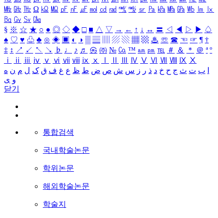
㎒
㎓
㎔
Ω
㏀
㏁
㎊
㎋
㎌
㏖
㏅
㎭
㎮
㎯
㏛
㎩
㎪
㎫
㎬
㏝
㏐
㏓
㏃
㏉
㏜
㏆
§
※
☆
★
○
●
◎
◇
◆
□
■
△
▽
→
←
↑
↓
↔
〓
◁
◀
▷
▶
♤
♠
♡
♥
♧
♣
⊙
◈
▣
◐
◑
▒
▤
▥
▨
▧
▦
▩
♨
☏
☎
☜
☞
¶
†
‡
↕
↗
↙
↖
↘
♭
♩
♪
♬
㉿
㈜
№
㏇
™
㏂
㏘
℡
＃
＆
＊
＠
ª
º
ⅰ
ⅱ
ⅲ
ⅳ
ⅴ
ⅵ
ⅶ
ⅷ
ⅸ
ⅹ
Ⅰ
Ⅱ
Ⅲ
Ⅳ
Ⅴ
Ⅵ
Ⅶ
Ⅷ
Ⅸ
Ⅹ
ا
ب
ت
ث
ج
ح
خ
د
ذ
ر
ز
س
ش
ص
ض
ط
ظ
ع
غ
ف
ق
ک
ل
م
ن
ه
و
ی
닫기
통합검색
국내학술논문
학위논문
해외학술논문
학술지