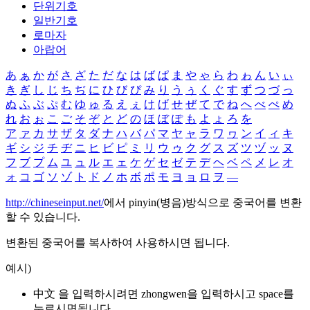
단위기호
일반기호
로마자
아랍어
あ
ぁ
か
が
さ
ざ
た
だ
な
は
ば
ぱ
ま
や
ゃ
ら
わ
ゎ
ん
い
ぃ
き
ぎ
し
じ
ち
ぢ
に
ひ
び
ぴ
み
り
う
ぅ
く
ぐ
す
ず
つ
づ
っ
ぬ
ふ
ぶ
ぷ
む
ゆ
ゅ
る
え
ぇ
け
げ
せ
ぜ
て
で
ね
へ
べ
ぺ
め
れ
お
ぉ
こ
ご
そ
ぞ
と
ど
の
ほ
ぼ
ぽ
も
よ
ょ
ろ
を
ア
ァ
カ
サ
ザ
タ
ダ
ナ
ハ
バ
パ
マ
ヤ
ャ
ラ
ワ
ヮ
ン
イ
ィ
キ
ギ
シ
ジ
チ
ヂ
ニ
ヒ
ビ
ピ
ミ
リ
ウ
ゥ
ク
グ
ス
ズ
ツ
ヅ
ッ
ヌ
フ
ブ
プ
ム
ユ
ュ
ル
エ
ェ
ケ
ゲ
セ
ゼ
テ
デ
ヘ
ベ
ペ
メ
レ
オ
ォ
コ
ゴ
ソ
ゾ
ト
ド
ノ
ホ
ボ
ポ
モ
ヨ
ョ
ロ
ヲ
―
http://chineseinput.net/
에서 pinyin(병음)방식으로 중국어를 변환
할 수 있습니다.
변환된 중국어를 복사하여 사용하시면 됩니다.
예시)
中文 을 입력하시려면
zhongwen
을 입력하시고 space를
누르시면됩니다.