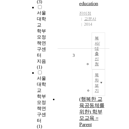
(3)
education
서울
진미정
대학
교문사
2014
교
학부
모정
복
책연
사/
대
구센
출
터
3
신
지음
청
(1)
목
서울
차
대학
보
교
기
학부
(행복한 교
모정
육공동체를
책연
위한) 학부
구센
모교육 =
터
Parent
(1)