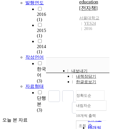
education
발행연도
[전자책]
2016
서울대학교
(1)
YES24
2016
2015
(1)
2014
(1)
작성언어
한국
내보내기
어
내책장담기
(3)
한글로보기
자료형태
정확도순
단행
본
내림차순
정확도
(3)
순
10개씩 출력
내림차순
인기도
오늘 본 자료
순
조회
10개씩