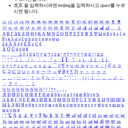
北京 을 입력하시려면
beijing
을 입력하시고 space를 누르
시면 됩니다.
ㅥ
ㅦ
ㅧ
ㅨ
ㅩ
ㅪ
ㅫ
ㅬ
ㅭ
ㅮ
ㅯ
ㅰ
ㅱ
ㅲ
ㅳ
ㅴ
ㅵ
ㅶ
ㅷ
ㅸ
ㅹ
ㅺ
ㅻ
ㅼ
ㅽ
ㅾ
ㅿ
ㆀ
ㆁ
ㆂ
ㆃ
ㆄ
ㆅ
ㆆ
ㆇ
ㆈ
ㆉ
ㆊ
ㆋ
ㆌ
ㆍ
ㆎ
Α
Β
Γ
Δ
Ε
Ζ
Η
Θ
Ι
Κ
Λ
Μ
Ν
Ξ
Ο
Π
Ρ
Σ
Τ
Υ
Φ
Χ
Ψ
Ω
α
β
γ
δ
ε
ζ
η
θ
ι
κ
λ
μ
ν
ξ
ο
π
ρ
σ
τ
υ
φ
χ
ψ
ω
á
à
Á
À
é
è
É
È
ç
Ç
ê
Ä
Ö
Ü
ä
ö
ü
ß
ְ
ֳ
ֲ
ֱ
ָ
ַ
ֵ
ֶ
ִ
ֹ
ּ
ֻ
ׂ
ׁ
ּ
ב
ה
נ
מ
צ
ת
ץ
ש
ד
ג
כ
ע
י
ח
ל
ך
ף
ק
ר
א
ט
ו
ן
ם
פ
‘
’
“
”
〔
〕
〈
〉
「
」
『
』
【
】
＂
（
）
［
］
｛
｝
±
×
÷
≠
≤
≥
∞
∴
♂
♀
∠
⊥
⌒
∂
∇
≡
≒
≪
≫
√
∽
∝
∵
∫
∬
∈
∋
⊆
⊇
⊂
⊃
∪
∩
∧
∨
￢
⇒
⇔
∀
∃
∮
∑
∏
＋
－
＜
＝
＞
、
。
·
‥
…
¨
〃
―
∥
＼
∼
´
～
ˇ
˘
˝
˚
˙
¸
˛
¡
¿
ː
！
＇
，
．
／
：
；
？
＾
＿
｀
｜
½
⅓
⅔
¼
¾
⅛
⅜
⅝
⅞
¹
²
³
⁴
ⁿ
₁
₂
₃
₄
Æ
Ð
Ħ
Ĳ
Ł
Ø
Œ
Þ
Ŧ
Ŋ
æ
đ
ð
ħ
ı
ĳ
ĸ
ŀ
ł
ø
œ
ß
þ
ŧ
ŋ
ŉ
А
Б
В
Г
Д
Е
Ё
Ж
З
И
Й
К
Л
М
Н
О
П
Р
С
Т
У
Ф
Х
Ц
Ч
Ш
Щ
Ъ
Ы
Ь
Э
Ю
Я
а
б
в
г
д
е
ё
ж
з
и
й
к
л
м
н
о
п
р
с
т
у
ф
х
ц
ч
ш
щ
ъ
ы
ь
э
ю
я
′
″
℃
Å
￠
￡
￥
¤
℉
‰
＄
％
Ｆ
￦
㎕
㎖
㎗
ℓ
㎘
㏄
㎣
㎤
㎥
㎦
㎙
㎚
㎛
㎜
㎝
㎞
㎟
㎠
㎡
㎢
㏊
㎍
㎎
㎏
㏏
㎈
㎉
㏈
㎧
㎨
㎰
㎱
㎲
㎳
㎴
㎵
㎶
㎷
㎸
㎹
㎀
㎁
㎂
㎃
㎄
㎺
㎻
㎽
㎾
㎿
㎐
㎑