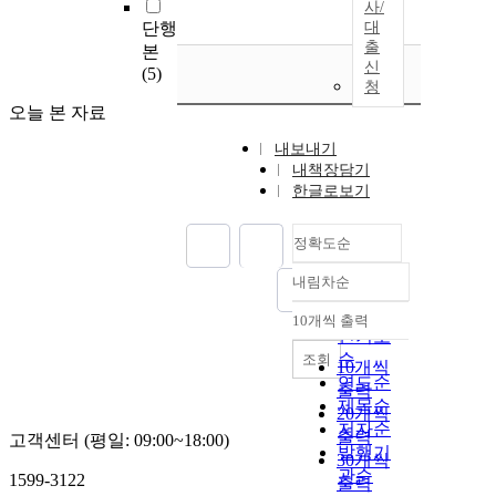
사/
단행
대
출
본
신
(5)
청
오늘 본 자료
내보내기
내책장담기
한글로보기
정확도순
내림차순
정확도
순
10개씩 출력
내림차순
인기도
순
조회
10개씩
연도순
출력
제목순
20개씩
저자순
출력
고객센터 (평일: 09:00~18:00)
발행기
30개씩
관순
1599-3122
출력