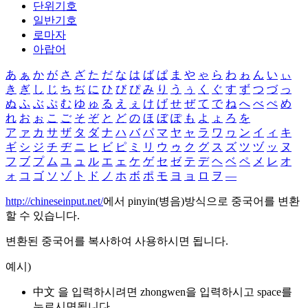
단위기호
일반기호
로마자
아랍어
あ
ぁ
か
が
さ
ざ
た
だ
な
は
ば
ぱ
ま
や
ゃ
ら
わ
ゎ
ん
い
ぃ
き
ぎ
し
じ
ち
ぢ
に
ひ
び
ぴ
み
り
う
ぅ
く
ぐ
す
ず
つ
づ
っ
ぬ
ふ
ぶ
ぷ
む
ゆ
ゅ
る
え
ぇ
け
げ
せ
ぜ
て
で
ね
へ
べ
ぺ
め
れ
お
ぉ
こ
ご
そ
ぞ
と
ど
の
ほ
ぼ
ぽ
も
よ
ょ
ろ
を
ア
ァ
カ
サ
ザ
タ
ダ
ナ
ハ
バ
パ
マ
ヤ
ャ
ラ
ワ
ヮ
ン
イ
ィ
キ
ギ
シ
ジ
チ
ヂ
ニ
ヒ
ビ
ピ
ミ
リ
ウ
ゥ
ク
グ
ス
ズ
ツ
ヅ
ッ
ヌ
フ
ブ
プ
ム
ユ
ュ
ル
エ
ェ
ケ
ゲ
セ
ゼ
テ
デ
ヘ
ベ
ペ
メ
レ
オ
ォ
コ
ゴ
ソ
ゾ
ト
ド
ノ
ホ
ボ
ポ
モ
ヨ
ョ
ロ
ヲ
―
http://chineseinput.net/
에서 pinyin(병음)방식으로 중국어를 변환
할 수 있습니다.
변환된 중국어를 복사하여 사용하시면 됩니다.
예시)
中文 을 입력하시려면
zhongwen
을 입력하시고 space를
누르시면됩니다.