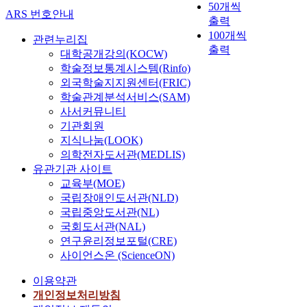
50개씩
ARS 번호안내
출력
100개씩
관련누리집
출력
대학공개강의(KOCW)
학술정보통계시스템(Rinfo)
외국학술지지원센터(FRIC)
학술관계분석서비스(SAM)
사서커뮤니티
기관회원
지식나눔(LOOK)
의학전자도서관(MEDLIS)
유관기관 사이트
교육부(MOE)
국립장애인도서관(NLD)
국립중앙도서관(NL)
국회도서관(NAL)
연구윤리정보포털(CRE)
사이언스온 (ScienceON)
이용약관
개인정보처리방침