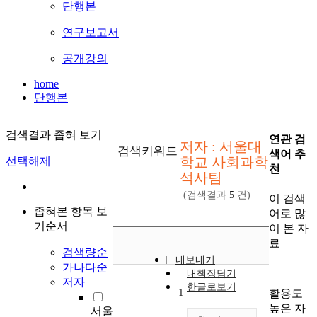
단행본
연구보고서
공개강의
home
단행본
검색결과 좁혀 보기
연관 검
저자 : 서울대
검색키워드
색어 추
학교 사회과학
선택해제
천
석사팀
(검색결과
5
건)
이 검색
좁혀본 항목 보
어로 많
기순서
이 본 자
료
검색량순
내보내기
가나다순
내책장담기
저자
한글로보기
1
활용도
높은 자
서울