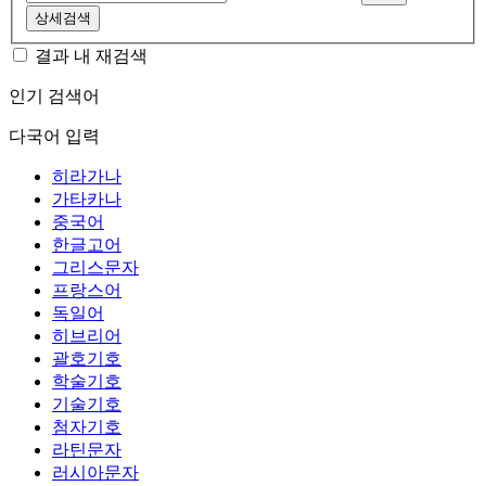
상세검색
결과 내 재검색
인기 검색어
다국어 입력
히라가나
가타카나
중국어
한글고어
그리스문자
프랑스어
독일어
히브리어
괄호기호
학술기호
기술기호
첨자기호
라틴문자
러시아문자