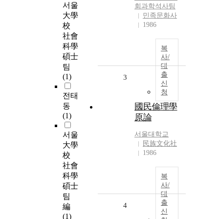
서울
회과학석사팀
大學
민족문화사
1986
校
社會
科學
복
碩士
사/
대
팀
출
(1)
3
신
청
전태
동
國民倫理學
(1)
原論
서울
서울대학교
民族文化社
大學
1986
校
社會
科學
복
사/
碩士
대
팀
출
4
編
신
(1)