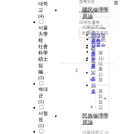
정확도순
료
대학
國民倫理學
교
내림차순
정확도
(4)
原論
순
10개씩 출력
내림차순
인기도
서울대학교
서울
民族文化社
순
조회
大學
10개씩
1986
연도순
校
출력
제목순
社會
20개씩
저자순
科學
복
출력
발행기
사/
碩士
30개씩
대
관순
팀
출력
출
2
編
50개씩
신
(3)
출력
청
100개씩
백대
목
출력
균
차
(1)
보
기
서형
民族倫理學
원
原論
(1)
서울대학교
사