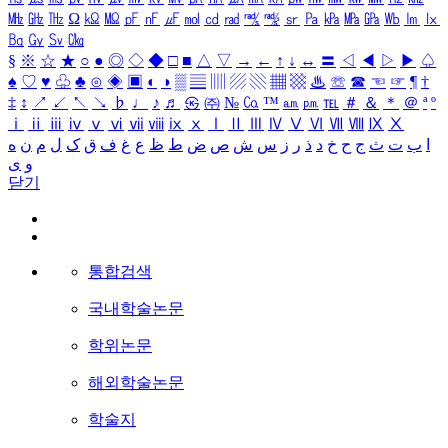
㎒
㎓
㎔
Ω
㏀
㏁
㎊
㎋
㎌
㏖
㏅
㎭
㎮
㎯
㏛
㎩
㎪
㎫
㎬
㏝
㏐
㏓
㏃
㏉
㏜
㏆
§
※
☆
★
○
●
◎
◇
◆
□
■
△
▽
→
←
↑
↓
↔
〓
◁
◀
▷
▶
♤
♠
♡
♥
♧
♣
⊙
◈
▣
◐
◑
▒
▤
▥
▨
▧
▦
▩
♨
☏
☎
☜
☞
¶
†
‡
↕
↗
↙
↖
↘
♭
♩
♪
♬
㉿
㈜
№
㏇
™
㏂
㏘
℡
＃
＆
＊
＠
ª
º
ⅰ
ⅱ
ⅲ
ⅳ
ⅴ
ⅵ
ⅶ
ⅷ
ⅸ
ⅹ
Ⅰ
Ⅱ
Ⅲ
Ⅳ
Ⅴ
Ⅵ
Ⅶ
Ⅷ
Ⅸ
Ⅹ
ا
ب
ت
ث
ج
ح
خ
د
ذ
ر
ز
س
ش
ص
ض
ط
ظ
ع
غ
ف
ق
ک
ل
م
ن
ه
و
ی
닫기
통합검색
국내학술논문
학위논문
해외학술논문
학술지