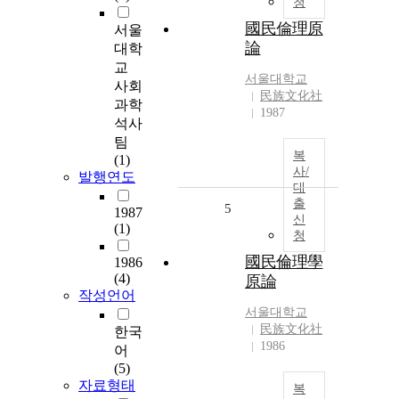
청
國民倫理原
서울
論
대학
교
서울대학교
사회
民族文化社
과학
1987
석사
팀
복
(1)
사/
발행연도
대
출
5
1987
신
(1)
청
國民倫理學
1986
(4)
原論
작성언어
서울대학교
民族文化社
한국
1986
어
(5)
자료형태
복