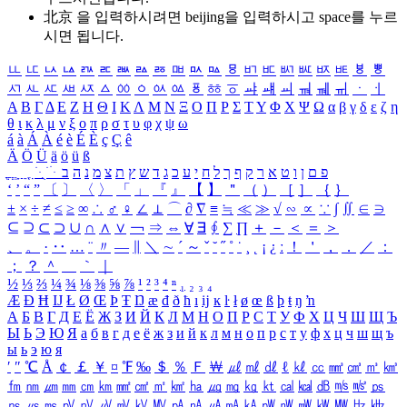
北京 을 입력하시려면
beijing
을 입력하시고 space를 누르
시면 됩니다.
ㅥ
ㅦ
ㅧ
ㅨ
ㅩ
ㅪ
ㅫ
ㅬ
ㅭ
ㅮ
ㅯ
ㅰ
ㅱ
ㅲ
ㅳ
ㅴ
ㅵ
ㅶ
ㅷ
ㅸ
ㅹ
ㅺ
ㅻ
ㅼ
ㅽ
ㅾ
ㅿ
ㆀ
ㆁ
ㆂ
ㆃ
ㆄ
ㆅ
ㆆ
ㆇ
ㆈ
ㆉ
ㆊ
ㆋ
ㆌ
ㆍ
ㆎ
Α
Β
Γ
Δ
Ε
Ζ
Η
Θ
Ι
Κ
Λ
Μ
Ν
Ξ
Ο
Π
Ρ
Σ
Τ
Υ
Φ
Χ
Ψ
Ω
α
β
γ
δ
ε
ζ
η
θ
ι
κ
λ
μ
ν
ξ
ο
π
ρ
σ
τ
υ
φ
χ
ψ
ω
á
à
Á
À
é
è
É
È
ç
Ç
ê
Ä
Ö
Ü
ä
ö
ü
ß
ְ
ֳ
ֲ
ֱ
ָ
ַ
ֵ
ֶ
ִ
ֹ
ּ
ֻ
ׂ
ׁ
ּ
ב
ה
נ
מ
צ
ת
ץ
ש
ד
ג
כ
ע
י
ח
ל
ך
ף
ק
ר
א
ט
ו
ן
ם
פ
‘
’
“
”
〔
〕
〈
〉
「
」
『
』
【
】
＂
（
）
［
］
｛
｝
±
×
÷
≠
≤
≥
∞
∴
♂
♀
∠
⊥
⌒
∂
∇
≡
≒
≪
≫
√
∽
∝
∵
∫
∬
∈
∋
⊆
⊇
⊂
⊃
∪
∩
∧
∨
￢
⇒
⇔
∀
∃
∮
∑
∏
＋
－
＜
＝
＞
、
。
·
‥
…
¨
〃
―
∥
＼
∼
´
～
ˇ
˘
˝
˚
˙
¸
˛
¡
¿
ː
！
＇
，
．
／
：
；
？
＾
＿
｀
｜
½
⅓
⅔
¼
¾
⅛
⅜
⅝
⅞
¹
²
³
⁴
ⁿ
₁
₂
₃
₄
Æ
Ð
Ħ
Ĳ
Ł
Ø
Œ
Þ
Ŧ
Ŋ
æ
đ
ð
ħ
ı
ĳ
ĸ
ŀ
ł
ø
œ
ß
þ
ŧ
ŋ
ŉ
А
Б
В
Г
Д
Е
Ё
Ж
З
И
Й
К
Л
М
Н
О
П
Р
С
Т
У
Ф
Х
Ц
Ч
Ш
Щ
Ъ
Ы
Ь
Э
Ю
Я
а
б
в
г
д
е
ё
ж
з
и
й
к
л
м
н
о
п
р
с
т
у
ф
х
ц
ч
ш
щ
ъ
ы
ь
э
ю
я
′
″
℃
Å
￠
￡
￥
¤
℉
‰
＄
％
Ｆ
￦
㎕
㎖
㎗
ℓ
㎘
㏄
㎣
㎤
㎥
㎦
㎙
㎚
㎛
㎜
㎝
㎞
㎟
㎠
㎡
㎢
㏊
㎍
㎎
㎏
㏏
㎈
㎉
㏈
㎧
㎨
㎰
㎱
㎲
㎳
㎴
㎵
㎶
㎷
㎸
㎹
㎀
㎁
㎂
㎃
㎄
㎺
㎻
㎽
㎾
㎿
㎐
㎑