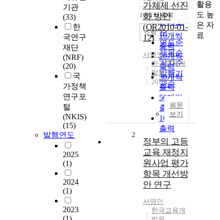
정확도
활용
가체제 선진
기관
순
도 높
10개씩 출력
화 방안
(33)
내림차순
인기도
은 자
(OR2010-01-
한
순
조회
료
10개씩
국연구
12)
연도순
출력
재단
제목순
서영인
20개씩
(NRF)
저자순
한국교육개
(20)
출력
발원
발행기
국
30개씩
2010
관순
가정책
출력
연구포
50개씩
원문
털
출력
보기
(NKIS)
100개씩
(15)
출력
발행연도
2
정부의 고등
교육 재정지
2025
원사업 평가
(1)
항목 개선방
2024
안 연구
(1)
서영인
2023
한국교육개
(1)
발원