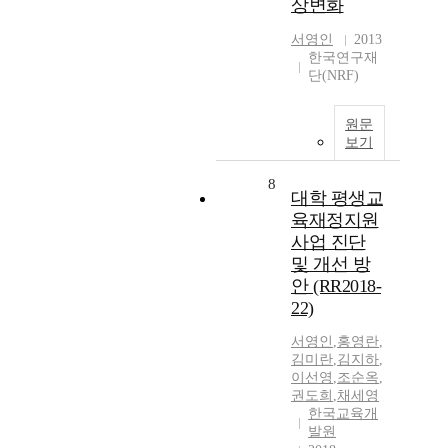
상변화
서영인
2013
한국연구재
단(NRF)
원문
보기
8
대학 평생교
육재정지원
사업 진단
및 개선 방
안 (RR2018-
22)
서영인
,
홍영란
,
김미란
,
김지하
,
이선영
,
조순옥
,
권도희
,
채세영
한국교육개
발원