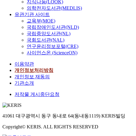
지식나눔(LOOK)
의학전자도서관(MEDLIS)
유관기관 사이트
교육부(MOE)
국립장애인도서관(NLD)
국립중앙도서관(NL)
국회도서관(NAL)
연구윤리정보포털(CRE)
사이언스온 (ScienceON)
이용약관
개인정보처리방침
개인정보 재동의
기관소개
저작물 게시중단요청
41061 대구광역시 동구 동내로 64(동내동1119) KERIS빌딩
Copyright© KERIS. ALL RIGHTS RESERVED