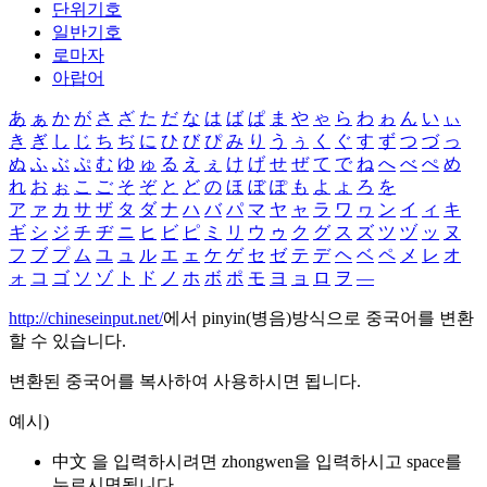
단위기호
일반기호
로마자
아랍어
あ
ぁ
か
が
さ
ざ
た
だ
な
は
ば
ぱ
ま
や
ゃ
ら
わ
ゎ
ん
い
ぃ
き
ぎ
し
じ
ち
ぢ
に
ひ
び
ぴ
み
り
う
ぅ
く
ぐ
す
ず
つ
づ
っ
ぬ
ふ
ぶ
ぷ
む
ゆ
ゅ
る
え
ぇ
け
げ
せ
ぜ
て
で
ね
へ
べ
ぺ
め
れ
お
ぉ
こ
ご
そ
ぞ
と
ど
の
ほ
ぼ
ぽ
も
よ
ょ
ろ
を
ア
ァ
カ
サ
ザ
タ
ダ
ナ
ハ
バ
パ
マ
ヤ
ャ
ラ
ワ
ヮ
ン
イ
ィ
キ
ギ
シ
ジ
チ
ヂ
ニ
ヒ
ビ
ピ
ミ
リ
ウ
ゥ
ク
グ
ス
ズ
ツ
ヅ
ッ
ヌ
フ
ブ
プ
ム
ユ
ュ
ル
エ
ェ
ケ
ゲ
セ
ゼ
テ
デ
ヘ
ベ
ペ
メ
レ
オ
ォ
コ
ゴ
ソ
ゾ
ト
ド
ノ
ホ
ボ
ポ
モ
ヨ
ョ
ロ
ヲ
―
http://chineseinput.net/
에서 pinyin(병음)방식으로 중국어를 변환
할 수 있습니다.
변환된 중국어를 복사하여 사용하시면 됩니다.
예시)
中文 을 입력하시려면
zhongwen
을 입력하시고 space를
누르시면됩니다.