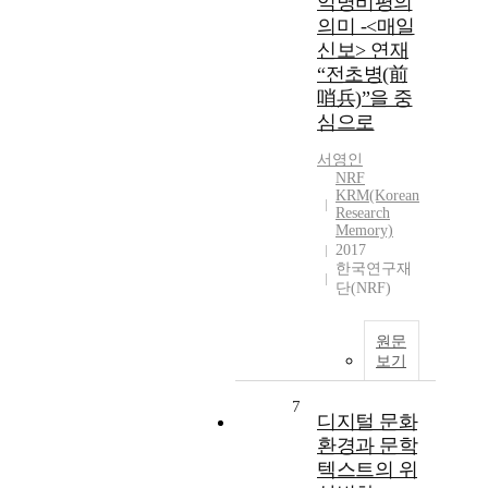
익명비평의
의미 -<매일
신보> 연재
“전초병(前
哨兵)”을 중
심으로
서영인
NRF
KRM(Korean
Research
Memory)
2017
한국연구재
단(NRF)
원문
보기
7
디지털 문화
환경과 문학
텍스트의 위