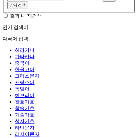
상세검색
결과 내 재검색
인기 검색어
다국어 입력
히라가나
가타카나
중국어
한글고어
그리스문자
프랑스어
독일어
히브리어
괄호기호
학술기호
기술기호
첨자기호
라틴문자
러시아문자