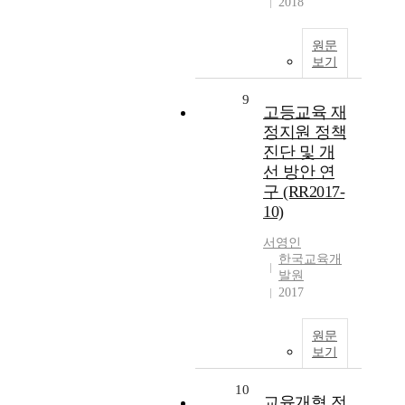
2018
원문
보기
9
고등교육 재
정지원 정책
진단 및 개
선 방안 연
구 (RR2017-
10)
서영인
한국교육개
발원
2017
원문
보기
10
교육개혁 전