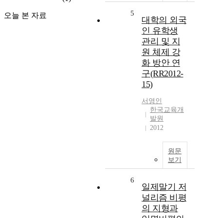
5
오늘 본 자료
대학의 외국
인 유학생
관리 및 지
원 체제 강
화 방안 연
구(RR2012-
15)
서영인
한국교육개
발원
2012
원문
보기
6
일제말기 저
널리즘 비평
의 지형과