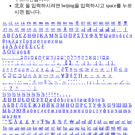
北京 을 입력하시려면
beijing
을 입력하시고 space를 누르
시면 됩니다.
ㅥ
ㅦ
ㅧ
ㅨ
ㅩ
ㅪ
ㅫ
ㅬ
ㅭ
ㅮ
ㅯ
ㅰ
ㅱ
ㅲ
ㅳ
ㅴ
ㅵ
ㅶ
ㅷ
ㅸ
ㅹ
ㅺ
ㅻ
ㅼ
ㅽ
ㅾ
ㅿ
ㆀ
ㆁ
ㆂ
ㆃ
ㆄ
ㆅ
ㆆ
ㆇ
ㆈ
ㆉ
ㆊ
ㆋ
ㆌ
ㆍ
ㆎ
Α
Β
Γ
Δ
Ε
Ζ
Η
Θ
Ι
Κ
Λ
Μ
Ν
Ξ
Ο
Π
Ρ
Σ
Τ
Υ
Φ
Χ
Ψ
Ω
α
β
γ
δ
ε
ζ
η
θ
ι
κ
λ
μ
ν
ξ
ο
π
ρ
σ
τ
υ
φ
χ
ψ
ω
á
à
Á
À
é
è
É
È
ç
Ç
ê
Ä
Ö
Ü
ä
ö
ü
ß
ְ
ֳ
ֲ
ֱ
ָ
ַ
ֵ
ֶ
ִ
ֹ
ּ
ֻ
ׂ
ׁ
ּ
ב
ה
נ
מ
צ
ת
ץ
ש
ד
ג
כ
ע
י
ח
ל
ך
ף
ק
ר
א
ט
ו
ן
ם
פ
‘
’
“
”
〔
〕
〈
〉
「
」
『
』
【
】
＂
（
）
［
］
｛
｝
±
×
÷
≠
≤
≥
∞
∴
♂
♀
∠
⊥
⌒
∂
∇
≡
≒
≪
≫
√
∽
∝
∵
∫
∬
∈
∋
⊆
⊇
⊂
⊃
∪
∩
∧
∨
￢
⇒
⇔
∀
∃
∮
∑
∏
＋
－
＜
＝
＞
、
。
·
‥
…
¨
〃
―
∥
＼
∼
´
～
ˇ
˘
˝
˚
˙
¸
˛
¡
¿
ː
！
＇
，
．
／
：
；
？
＾
＿
｀
｜
½
⅓
⅔
¼
¾
⅛
⅜
⅝
⅞
¹
²
³
⁴
ⁿ
₁
₂
₃
₄
Æ
Ð
Ħ
Ĳ
Ł
Ø
Œ
Þ
Ŧ
Ŋ
æ
đ
ð
ħ
ı
ĳ
ĸ
ŀ
ł
ø
œ
ß
þ
ŧ
ŋ
ŉ
А
Б
В
Г
Д
Е
Ё
Ж
З
И
Й
К
Л
М
Н
О
П
Р
С
Т
У
Ф
Х
Ц
Ч
Ш
Щ
Ъ
Ы
Ь
Э
Ю
Я
а
б
в
г
д
е
ё
ж
з
и
й
к
л
м
н
о
п
р
с
т
у
ф
х
ц
ч
ш
щ
ъ
ы
ь
э
ю
я
′
″
℃
Å
￠
￡
￥
¤
℉
‰
＄
％
Ｆ
￦
㎕
㎖
㎗
ℓ
㎘
㏄
㎣
㎤
㎥
㎦
㎙
㎚
㎛
㎜
㎝
㎞
㎟
㎠
㎡
㎢
㏊
㎍
㎎
㎏
㏏
㎈
㎉
㏈
㎧
㎨
㎰
㎱
㎲
㎳
㎴
㎵
㎶
㎷
㎸
㎹
㎀
㎁
㎂
㎃
㎄
㎺
㎻
㎽
㎾
㎿
㎐
㎑