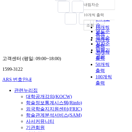
내림차순
정확도
순
10개씩 출력
내림차순
인기도
순
조회
10개씩
연도순
출력
제목순
20개씩
저자순
출력
발행기
30개씩
관순
출력
고객센터 (평일: 09:00~18:00)
50개씩
1599-3122
출력
100개씩
ARS 번호안내
출력
관련누리집
대학공개강의(KOCW)
학술정보통계시스템(Rinfo)
외국학술지지원센터(FRIC)
학술관계분석서비스(SAM)
사서커뮤니티
기관회원