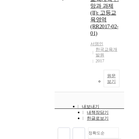
망과 과제
(II): 고등교
육영역
(RR2017-02-
01)
서영인
한국교육개
발원
2017
원문
보기
내보내기
내책장담기
한글로보기
정확도순