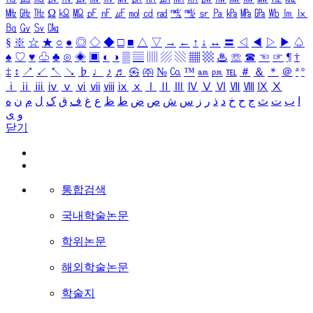
㎒
㎓
㎔
Ω
㏀
㏁
㎊
㎋
㎌
㏖
㏅
㎭
㎮
㎯
㏛
㎩
㎪
㎫
㎬
㏝
㏐
㏓
㏃
㏉
㏜
㏆
§
※
☆
★
○
●
◎
◇
◆
□
■
△
▽
→
←
↑
↓
↔
〓
◁
◀
▷
▶
♤
♠
♡
♥
♧
♣
⊙
◈
▣
◐
◑
▒
▤
▥
▨
▧
▦
▩
♨
☏
☎
☜
☞
¶
†
‡
↕
↗
↙
↖
↘
♭
♩
♪
♬
㉿
㈜
№
㏇
™
㏂
㏘
℡
＃
＆
＊
＠
ª
º
ⅰ
ⅱ
ⅲ
ⅳ
ⅴ
ⅵ
ⅶ
ⅷ
ⅸ
ⅹ
Ⅰ
Ⅱ
Ⅲ
Ⅳ
Ⅴ
Ⅵ
Ⅶ
Ⅷ
Ⅸ
Ⅹ
ا
ب
ت
ث
ج
ح
خ
د
ذ
ر
ز
س
ش
ص
ض
ط
ظ
ع
غ
ف
ق
ک
ل
م
ن
ه
و
ی
닫기
통합검색
국내학술논문
학위논문
해외학술논문
학술지