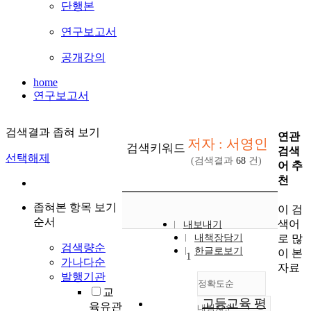
단행본
연구보고서
공개강의
home
연구보고서
검색결과 좁혀 보기
연관
저자 : 서영인
검색키워드
검색
선택해제
(검색결과
68
건)
어 추
천
좁혀본 항목 보기
이 검
순서
색어
내보내기
로 많
내책장담기
검색량순
한글로보기
이 본
1
가나다순
자료
발행기관
정확도순
교
고등교육 평
육유관
내림차순