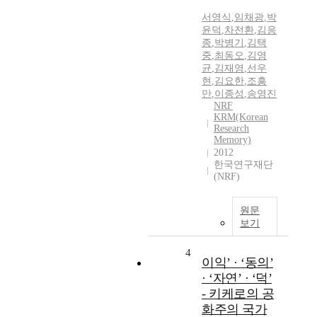
서영식
,
임채광
,
박
윤덕
,
차전환
,
김응
종
,
박병기
,
김택
중
,
최동오
,
김영
균
,
김재영
,
선우
현
,
김요한
,
조흥
만
,
이종성
,
송영진
NRF
KRM(Korean
Research
Memory)
2012
한국연구재단
(NRF)
원문
보기
4
이익’ · ‘동의’
· ‘자연’ · ‘덕’
- 키케로의 공
화주의 국가