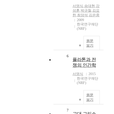
서영식
,
송대현
,
강
성훈
,
박규철
,
김요
한
,
최양석
,
김은중
2009
한국연구재단
(NRF)
원문
보기
6
플라톤과 전
쟁의 인간학
서영식
2015
한국연구재단
(NRF)
원문
보기
7
고대 그리스