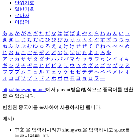
단위기호
일반기호
로마자
아랍어
あ
ぁ
か
が
さ
ざ
た
だ
な
は
ば
ぱ
ま
や
ゃ
ら
わ
ゎ
ん
い
ぃ
き
ぎ
し
じ
ち
ぢ
に
ひ
び
ぴ
み
り
う
ぅ
く
ぐ
す
ず
つ
づ
っ
ぬ
ふ
ぶ
ぷ
む
ゆ
ゅ
る
え
ぇ
け
げ
せ
ぜ
て
で
ね
へ
べ
ぺ
め
れ
お
ぉ
こ
ご
そ
ぞ
と
ど
の
ほ
ぼ
ぽ
も
よ
ょ
ろ
を
ア
ァ
カ
サ
ザ
タ
ダ
ナ
ハ
バ
パ
マ
ヤ
ャ
ラ
ワ
ヮ
ン
イ
ィ
キ
ギ
シ
ジ
チ
ヂ
ニ
ヒ
ビ
ピ
ミ
リ
ウ
ゥ
ク
グ
ス
ズ
ツ
ヅ
ッ
ヌ
フ
ブ
プ
ム
ユ
ュ
ル
エ
ェ
ケ
ゲ
セ
ゼ
テ
デ
ヘ
ベ
ペ
メ
レ
オ
ォ
コ
ゴ
ソ
ゾ
ト
ド
ノ
ホ
ボ
ポ
モ
ヨ
ョ
ロ
ヲ
―
http://chineseinput.net/
에서 pinyin(병음)방식으로 중국어를 변환
할 수 있습니다.
변환된 중국어를 복사하여 사용하시면 됩니다.
예시)
中文 을 입력하시려면
zhongwen
을 입력하시고 space를
누르시면됩니다.