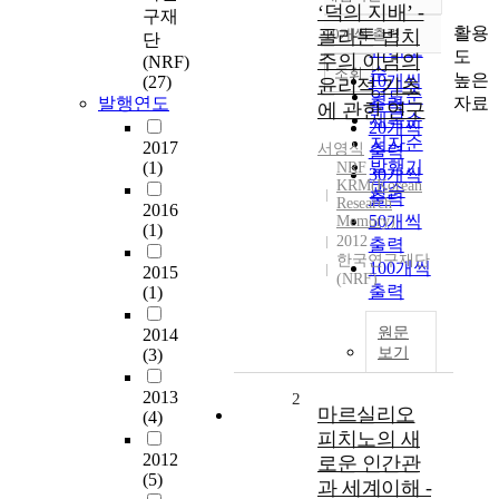
정확도
‘덕의 지배’ -
구재
순
활용
플라톤 법치
10개씩 출력
단
내림차순
인기도
도
주의 이념의
(NRF)
순
조회
높은
10개씩
(27)
윤리적 기초
연도순
자료
발행연도
출력
에 관한 연구
제목순
20개씩
저자순
2017
서영식
출력
발행기
(1)
NRF
30개씩
KRM(Korean
관순
출력
Research
2016
50개씩
Memory)
(1)
2012
출력
한국연구재단
100개씩
2015
(NRF)
출력
(1)
원문
2014
보기
(3)
2013
2
마르실리오
(4)
피치노의 새
2012
로운 인간관
(5)
과 세계이해 -