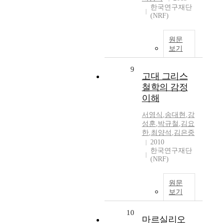
한국연구재단
(NRF)
원문
보기
9
고대 그리스
철학의 감정
이해
서영식
,
송대현
,
강
성훈
,
박규철
,
김요
한
,
최양석
,
김은중
2010
한국연구재단
(NRF)
원문
보기
10
마르실리오