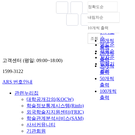
정확도순
내림차순
정확도
순
10개씩 출력
내림차순
인기도
순
조회
10개씩
연도순
출력
제목순
20개씩
저자순
출력
고객센터 (평일: 09:00~18:00)
발행기
30개씩
관순
1599-3122
출력
50개씩
ARS 번호안내
출력
100개씩
관련누리집
출력
대학공개강의(KOCW)
학술정보통계시스템(Rinfo)
외국학술지지원센터(FRIC)
학술관계분석서비스(SAM)
사서커뮤니티
기관회원