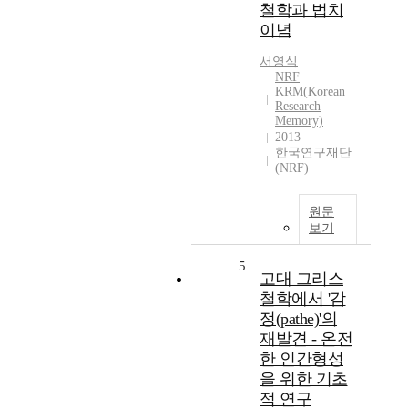
철학과 법치
이념
서영식
NRF
KRM(Korean
Research
Memory)
2013
한국연구재단
(NRF)
원문
보기
5
고대 그리스
철학에서 '감
정(pathe)'의
재발견 - 온전
한 인간형성
을 위한 기초
적 연구