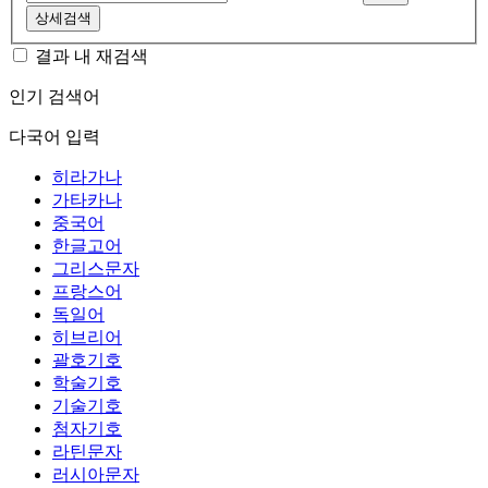
상세검색
결과 내 재검색
인기 검색어
다국어 입력
히라가나
가타카나
중국어
한글고어
그리스문자
프랑스어
독일어
히브리어
괄호기호
학술기호
기술기호
첨자기호
라틴문자
러시아문자