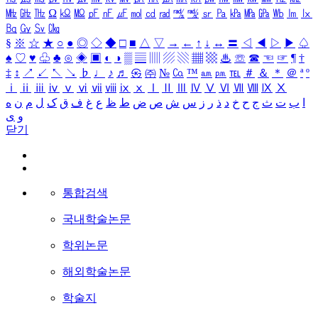
㎒
㎓
㎔
Ω
㏀
㏁
㎊
㎋
㎌
㏖
㏅
㎭
㎮
㎯
㏛
㎩
㎪
㎫
㎬
㏝
㏐
㏓
㏃
㏉
㏜
㏆
§
※
☆
★
○
●
◎
◇
◆
□
■
△
▽
→
←
↑
↓
↔
〓
◁
◀
▷
▶
♤
♠
♡
♥
♧
♣
⊙
◈
▣
◐
◑
▒
▤
▥
▨
▧
▦
▩
♨
☏
☎
☜
☞
¶
†
‡
↕
↗
↙
↖
↘
♭
♩
♪
♬
㉿
㈜
№
㏇
™
㏂
㏘
℡
＃
＆
＊
＠
ª
º
ⅰ
ⅱ
ⅲ
ⅳ
ⅴ
ⅵ
ⅶ
ⅷ
ⅸ
ⅹ
Ⅰ
Ⅱ
Ⅲ
Ⅳ
Ⅴ
Ⅵ
Ⅶ
Ⅷ
Ⅸ
Ⅹ
ا
ب
ت
ث
ج
ح
خ
د
ذ
ر
ز
س
ش
ص
ض
ط
ظ
ع
غ
ف
ق
ک
ل
م
ن
ه
و
ی
닫기
통합검색
국내학술논문
학위논문
해외학술논문
학술지