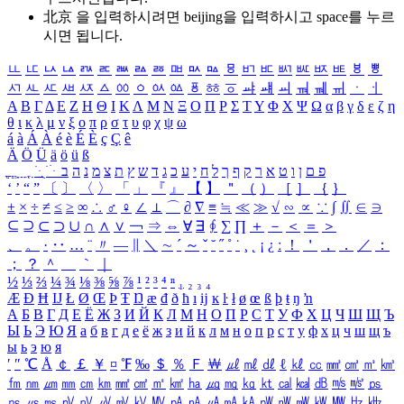
北京 을 입력하시려면
beijing
을 입력하시고 space를 누르
시면 됩니다.
ㅥ
ㅦ
ㅧ
ㅨ
ㅩ
ㅪ
ㅫ
ㅬ
ㅭ
ㅮ
ㅯ
ㅰ
ㅱ
ㅲ
ㅳ
ㅴ
ㅵ
ㅶ
ㅷ
ㅸ
ㅹ
ㅺ
ㅻ
ㅼ
ㅽ
ㅾ
ㅿ
ㆀ
ㆁ
ㆂ
ㆃ
ㆄ
ㆅ
ㆆ
ㆇ
ㆈ
ㆉ
ㆊ
ㆋ
ㆌ
ㆍ
ㆎ
Α
Β
Γ
Δ
Ε
Ζ
Η
Θ
Ι
Κ
Λ
Μ
Ν
Ξ
Ο
Π
Ρ
Σ
Τ
Υ
Φ
Χ
Ψ
Ω
α
β
γ
δ
ε
ζ
η
θ
ι
κ
λ
μ
ν
ξ
ο
π
ρ
σ
τ
υ
φ
χ
ψ
ω
á
à
Á
À
é
è
É
È
ç
Ç
ê
Ä
Ö
Ü
ä
ö
ü
ß
ְ
ֳ
ֲ
ֱ
ָ
ַ
ֵ
ֶ
ִ
ֹ
ּ
ֻ
ׂ
ׁ
ּ
ב
ה
נ
מ
צ
ת
ץ
ש
ד
ג
כ
ע
י
ח
ל
ך
ף
ק
ר
א
ט
ו
ן
ם
פ
‘
’
“
”
〔
〕
〈
〉
「
」
『
』
【
】
＂
（
）
［
］
｛
｝
±
×
÷
≠
≤
≥
∞
∴
♂
♀
∠
⊥
⌒
∂
∇
≡
≒
≪
≫
√
∽
∝
∵
∫
∬
∈
∋
⊆
⊇
⊂
⊃
∪
∩
∧
∨
￢
⇒
⇔
∀
∃
∮
∑
∏
＋
－
＜
＝
＞
、
。
·
‥
…
¨
〃
―
∥
＼
∼
´
～
ˇ
˘
˝
˚
˙
¸
˛
¡
¿
ː
！
＇
，
．
／
：
；
？
＾
＿
｀
｜
½
⅓
⅔
¼
¾
⅛
⅜
⅝
⅞
¹
²
³
⁴
ⁿ
₁
₂
₃
₄
Æ
Ð
Ħ
Ĳ
Ł
Ø
Œ
Þ
Ŧ
Ŋ
æ
đ
ð
ħ
ı
ĳ
ĸ
ŀ
ł
ø
œ
ß
þ
ŧ
ŋ
ŉ
А
Б
В
Г
Д
Е
Ё
Ж
З
И
Й
К
Л
М
Н
О
П
Р
С
Т
У
Ф
Х
Ц
Ч
Ш
Щ
Ъ
Ы
Ь
Э
Ю
Я
а
б
в
г
д
е
ё
ж
з
и
й
к
л
м
н
о
п
р
с
т
у
ф
х
ц
ч
ш
щ
ъ
ы
ь
э
ю
я
′
″
℃
Å
￠
￡
￥
¤
℉
‰
＄
％
Ｆ
￦
㎕
㎖
㎗
ℓ
㎘
㏄
㎣
㎤
㎥
㎦
㎙
㎚
㎛
㎜
㎝
㎞
㎟
㎠
㎡
㎢
㏊
㎍
㎎
㎏
㏏
㎈
㎉
㏈
㎧
㎨
㎰
㎱
㎲
㎳
㎴
㎵
㎶
㎷
㎸
㎹
㎀
㎁
㎂
㎃
㎄
㎺
㎻
㎽
㎾
㎿
㎐
㎑