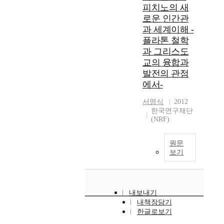
피치노의 새
로운 인간관
과 세계이해 -
플라톤 철학
과 그리스도
교의 융합과
발전의 관점
에서-
서영식
2012
한국연구재단
(NRF)
원문
보기
내보내기
내책장담기
한글로보기