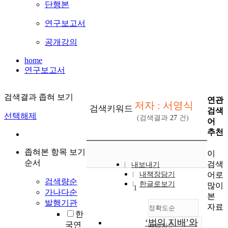
단행본
연구보고서
공개강의
home
연구보고서
검색결과 좁혀 보기
연관
저자 : 서영식
검색키워드
검색
선택해제
(검색결과
27
건)
어
추천
좁혀본 항목 보기
이
순서
검색
내보내기
어로
내책장담기
검색량순
한글로보기
많이
1
가나다순
본
발행기관
자료
정확도순
한
‘법의 지배’와
국연
내림차순