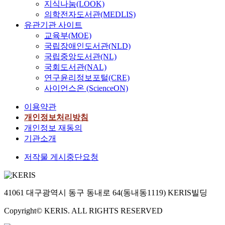
지식나눔(LOOK)
의학전자도서관(MEDLIS)
유관기관 사이트
교육부(MOE)
국립장애인도서관(NLD)
국립중앙도서관(NL)
국회도서관(NAL)
연구윤리정보포털(CRE)
사이언스온 (ScienceON)
이용약관
개인정보처리방침
개인정보 재동의
기관소개
저작물 게시중단요청
41061 대구광역시 동구 동내로 64(동내동1119) KERIS빌딩
Copyright© KERIS. ALL RIGHTS RESERVED