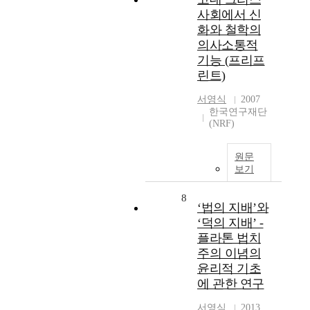
사회에서 신
화와 철학의
의사소통적
기능 (프리프
린트)
서영식
2007
한국연구재단
(NRF)
원문
보기
8
‘법의 지배’와
‘덕의 지배’ -
플라톤 법치
주의 이념의
윤리적 기초
에 관한 연구
서영식
2013