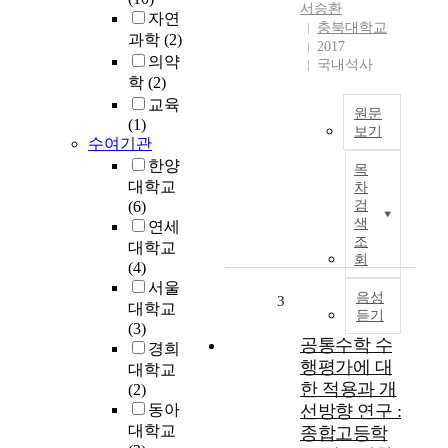
서승환
자연
충북대학교
과학
(2)
2017
의약
국내석사
학
(2)
교육
원문
(1)
보기
수여기관
M
한양
목
a
대학교
차
n
(6)
검
y
색
연세
h
조
대학교
o
회
(4)
u
서울
s
음성
3
대학교
듣기
e
(3)
h
공통수학 수
경희
o
행평가에 대
대학교
l
한 적용과 개
(2)
d
동아
선방향 연구 :
s
대학교
종합고등학
a