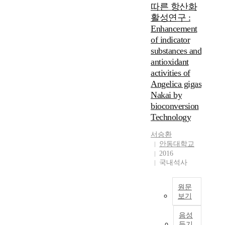
n
d
따른 항산화
l
D
정
a
b
활성연구 :
s
a
하
l
a
,
Enhancement
l
였
e
c
c
of indicator
s
다
v
t
a
a
substances and
.
a
e
t
n
본
antioxidant
l
r
s
a
연
u
activities of
i
a
r
구
a
Angelica gigas
a
n
e
를
t
(
Nakai by
d
a
위
i
L
bioconversion
d
o
한
o
A
Technology
o
c
정
n
B
g
c
상
s
)
서승환
s
u
유
,
i
안동대학교
a
r
동
w
n
2016
c
s
장
e
국내석사
o
c
a
치
h
v
o
s
에
a
e
원문
u
1
는
v
r
보기
n
.
충
e
r
t
본
7
격
c
i
음성
f
연
k
식
o
p
듣기