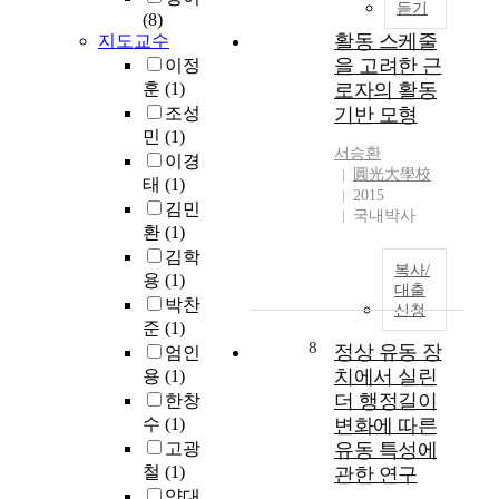
e
듣기
i
(8)
a
s
l
활동 스케줄
지도교수
t
e
l
을 고려한 근
i
이정
a
u
o
훈
(1)
로자의 활동
r
s
o
조성
기반 모형
c
s
f
민
(1)
h
a
s
서승환
이경
e
k
圓光大學校
u
태
(1)
s
e
2015
c
h
김민
i
국내박사
h
a
환
(1)
K
h
v
0
김학
o
복사/
e
4
용
(1)
u
대출
r
0
박찬
s
신청
e
7
준
(1)
e
c
0
8
정상 유동 장
엄인
h
e
6
치에서 실린
용
(1)
o
n
(
l
더 행정길이
한창
t
K
d
수
(1)
변화에 따른
l
0
s
고광
유동 특성에
y
4
i
철
(1)
관한 연구
b
0
s
양대
e