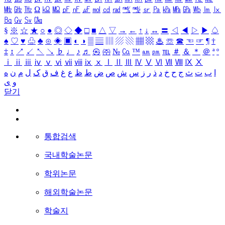
㎒
㎓
㎔
Ω
㏀
㏁
㎊
㎋
㎌
㏖
㏅
㎭
㎮
㎯
㏛
㎩
㎪
㎫
㎬
㏝
㏐
㏓
㏃
㏉
㏜
㏆
§
※
☆
★
○
●
◎
◇
◆
□
■
△
▽
→
←
↑
↓
↔
〓
◁
◀
▷
▶
♤
♠
♡
♥
♧
♣
⊙
◈
▣
◐
◑
▒
▤
▥
▨
▧
▦
▩
♨
☏
☎
☜
☞
¶
†
‡
↕
↗
↙
↖
↘
♭
♩
♪
♬
㉿
㈜
№
㏇
™
㏂
㏘
℡
＃
＆
＊
＠
ª
º
ⅰ
ⅱ
ⅲ
ⅳ
ⅴ
ⅵ
ⅶ
ⅷ
ⅸ
ⅹ
Ⅰ
Ⅱ
Ⅲ
Ⅳ
Ⅴ
Ⅵ
Ⅶ
Ⅷ
Ⅸ
Ⅹ
ا
ب
ت
ث
ج
ح
خ
د
ذ
ر
ز
س
ش
ص
ض
ط
ظ
ع
غ
ف
ق
ک
ل
م
ن
ه
و
ی
닫기
통합검색
국내학술논문
학위논문
해외학술논문
학술지