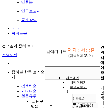
단행본
연구보고서
공개강의
home
학위논문
검색결과 좁혀 보기
연
저자 : 서승환
검색키워드
관
선택해제
(검색결과
35
건)
검
색
어
좁혀본 항목 보기순
추
서
천
내보내기
내책장담기
검색량순
한글로보기
이
가나다순
1
검
원문유무
색
정확도순
원문
어
固定價格分
있음
내림차순