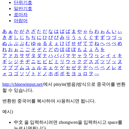
단위기호
일반기호
로마자
아랍어
あ
ぁ
か
が
さ
ざ
た
だ
な
は
ば
ぱ
ま
や
ゃ
ら
わ
ゎ
ん
い
ぃ
き
ぎ
し
じ
ち
ぢ
に
ひ
び
ぴ
み
り
う
ぅ
く
ぐ
す
ず
つ
づ
っ
ぬ
ふ
ぶ
ぷ
む
ゆ
ゅ
る
え
ぇ
け
げ
せ
ぜ
て
で
ね
へ
べ
ぺ
め
れ
お
ぉ
こ
ご
そ
ぞ
と
ど
の
ほ
ぼ
ぽ
も
よ
ょ
ろ
を
ア
ァ
カ
サ
ザ
タ
ダ
ナ
ハ
バ
パ
マ
ヤ
ャ
ラ
ワ
ヮ
ン
イ
ィ
キ
ギ
シ
ジ
チ
ヂ
ニ
ヒ
ビ
ピ
ミ
リ
ウ
ゥ
ク
グ
ス
ズ
ツ
ヅ
ッ
ヌ
フ
ブ
プ
ム
ユ
ュ
ル
エ
ェ
ケ
ゲ
セ
ゼ
テ
デ
ヘ
ベ
ペ
メ
レ
オ
ォ
コ
ゴ
ソ
ゾ
ト
ド
ノ
ホ
ボ
ポ
モ
ヨ
ョ
ロ
ヲ
―
http://chineseinput.net/
에서 pinyin(병음)방식으로 중국어를 변환
할 수 있습니다.
변환된 중국어를 복사하여 사용하시면 됩니다.
예시)
中文 을 입력하시려면
zhongwen
을 입력하시고 space를
누르시면됩니다.