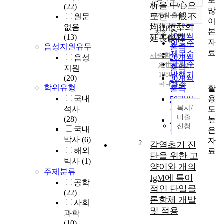
로
정확도
析을 中心으
(22)
많
순
10개씩 출력
로한 一般不
원문
내림차순
이
인기도
均衡模型의
없음
본
순
조회
10개씩
(13)
延長解釋
자
연도순
음성지원유무
출력
료
제목순
서승환
20개씩
음성
저자순
延世大學校
출력
지원
발행기
1980
(20)
30개씩
국내석사
관순
학위유형
활
출력
용
국내
50개씩
복사/
도
석사
출력
대출
(28)
높
100개씩
신청
국내
은
출력
박사
(6)
자
2
감염초기 진
해외
료
단을 위한 고
박사
(1)
양이와 개의
주제분류
IgM에 특이
공학
적인 단일클
(22)
론항체 개발
사회
및 적용
과학
(10)