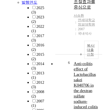
r
조절효과를
발행연도
d
o
중심으로
2025
S
u
(3)
t
n
서승환
2023
a
연세대학교
d
(2)
t
정보대학원
o
2022
e
2007
f
(1)
s
국내석사
t
2017
,
h
(3)
a
e
2016
복사/
r
(2)
p
대출
e
2015
신청
e
l
(2)
r
i
6
Anti-colitis
2014
f
v
(3)
effect of
o
i
2013
Lactobacillus
r
n
(1)
m
sakei
g
2012
a
K040706 in
(3)
w
n
the dextran
2008
i
c
sulfate
(2)
t
e
2007
sodium-
h
e
(1)
induced colitis
c
v