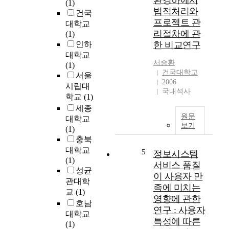
환경하에서
t
(1)
s
법적처리와
h
건국
o
o
프로젝트 관
대학교
f
s
리절차에 관
(1)
t
e
인하
한 비교연구
h
i
대학교
e
n
서승환
(1)
t
K
건국대학교
서울
h
2006
o
시립대
e
국내석사
r
학교
(1)
o
e
r
세종
a
원문
e
대학교
a
보기
t
(1)
n
i
충북
d
c
대학교
5
정보시스템
t
a
(1)
서비스 품질
h
l
성균
e
이 사용자 만
b
관대학
U
족에 미치는
a
교
(1)
n
영향에 관한
c
호남
i
연구 : 사용자
k
대학교
t
g
특성에 따른
(1)
e