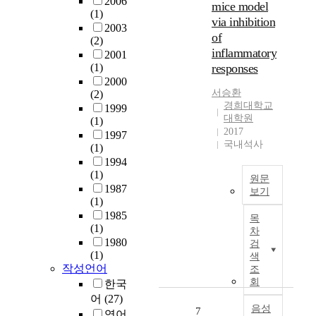
2006
o
mice model
a
(1)
m
via inhibition
l
2003
p
of
u
(2)
a
inflammatory
a
2001
n
t
(1)
responses
i
i
2000
o
서승환
(2)
o
n
경희대학교
1999
n
a
대학원
(1)
o
n
2017
1997
n
국내석사
i
(1)
w
m
1994
h
a
(1)
원문
i
l
1987
보기
c
(1)
s
h
L
1985
,
목
a
a
(1)
a
차
c
c
1980
n
검
t
t
(1)
색
d
i
o
작성언어
조
t
v
b
회
한국
h
e
a
어
(27)
e
r
c
음성
7
영어
r