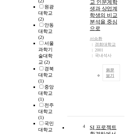
(2)
교 인문계학
r
원광
생과 상업계
o
대학교
학생의 비교
u
(2)
n
분석을 중심
안동
d
으로
대학교
t
(2)
h
서승환
서울
경희대학교
e
과학기
2001
w
술대학
국내석사
o
교
(2)
r
경북
l
원문
d
대학교
보기
i
(1)
O
n
중앙
n
c
대학교
t
l
(1)
h
u
전주
e
d
대학교
b
i
(1)
a
n
국민
s
4
SI 프로젝트
g
대학교
i