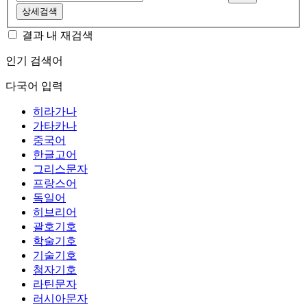
상세검색
결과 내 재검색
인기 검색어
다국어 입력
히라가나
가타카나
중국어
한글고어
그리스문자
프랑스어
독일어
히브리어
괄호기호
학술기호
기술기호
첨자기호
라틴문자
러시아문자