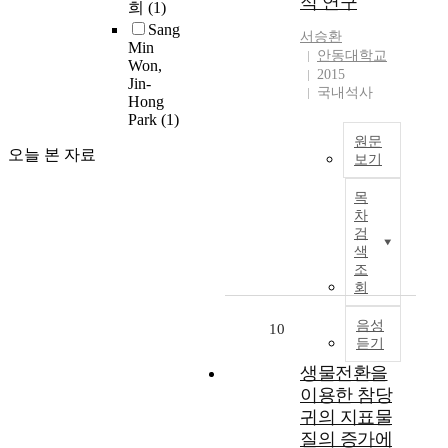
적 연구
m
희
(1)
와
e
e
o
밸
Sang
i
m
서승환
n
Min
브
n
o
안동대학교
g
Won,
양
t
s
2015
t
Jin-
정
h
국내석사
t
Hong
h
변
e
p
Park
(1)
e
화
m
o
s
원문
에
e
p
오늘 본 자료
보기
e
따
t
u
c
V
라
h
l
목
o
o
실
o
o
차
m
l
린
d
u
검
p
c
더
o
색
s
a
a
내
조
f
l
n
n
회
부
e
a
i
i
유
d
c
o
c
음성
동
10
u
t
n
듣기
p
특
c
i
a
i
성
a
생물전환을
c
n
p
변
t
이용한 참당
a
i
e
화
i
c
귀의 지표물
m
i
를
o
i
질의 증가에
a
n
측