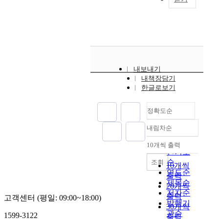
o
구
m
와
m
e
r
는
×
류
p
n
t
생
1
측
a
e
h
물
.
정
r
d
e
전
3
기
e
d
h
환
k
와
d
o
i
을
m
,
a
e
내보내기
g
이
i
입
n
n
내책장담기
h
용
n
자
d
j
한글로보기
e
하
p
영
a
a
s
여
l
상
n
n
t
정확도순
발
a
유
a
g
p
효
n
속
l
,
내림차순
e
정확도
한
.
계
y
k
r
참
순
R
(
z
10개씩 출력
n
내림차순
c
당
o
인기도
p
e
o
e
귀
c
순
조회
a
d
w
10개씩
n
(
k
연도순
r
t
n
출력
t
A
u
t
제목순
h
a
20개씩
a
n
n
i
저자순
e
s
출력
고객센터 (평일: 09:00~18:00)
g
g
i
c
a
발행기
t
30개씩
e
e
t
l
c
관순
r
1599-3122
출력
o
l