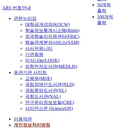
s
e
t
a
50개씩
f
i
i
i
u
ARS 번호안내
d
출력
h
c
n
m
a
i
o
100개씩
a
t
관련누리집
a
l
t
u
출력
g
h
g
대학공개강의(KOCW)
p
i
s
i
e
e
학술정보통계시스템(Rinfo)
r
o
e
g
v
v
a
외국학술지지원센터(FRIC)
n
h
a
o
e
c
학술관계분석서비스(SAM)
a
o
s
l
l
t
사서커뮤니티
l
l
N
c
o
i
K
기관회원
d
a
a
c
c
o
지식나눔(LOOK)
a
k
n
i
e
r
의학전자도서관(MEDLIS)
n
a
i
m
s
e
유관기관 사이트
i
i
c
e
o
a
교육부(MOE)
m
)
p
t
f
n
국립장애인도서관(NLD)
a
의
i
r
t
f
국립중앙도서관(NL)
l
뿌
p
y
h
o
국회도서관(NAL)
s
리
e
,
e
o
.
연구윤리정보포털(CRE)
를
c
P
p
d
W
사이언스온 (ScienceON)
사
a
I
e
.
i
용
n
V
r
R
이용약관
t
하
b
)
f
e
개인정보처리방침
h
였
e
를
o