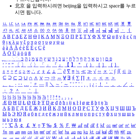
北京 을 입력하시려면
beijing
을 입력하시고 space를 누르
시면 됩니다.
ㅥ
ㅦ
ㅧ
ㅨ
ㅩ
ㅪ
ㅫ
ㅬ
ㅭ
ㅮ
ㅯ
ㅰ
ㅱ
ㅲ
ㅳ
ㅴ
ㅵ
ㅶ
ㅷ
ㅸ
ㅹ
ㅺ
ㅻ
ㅼ
ㅽ
ㅾ
ㅿ
ㆀ
ㆁ
ㆂ
ㆃ
ㆄ
ㆅ
ㆆ
ㆇ
ㆈ
ㆉ
ㆊ
ㆋ
ㆌ
ㆍ
ㆎ
Α
Β
Γ
Δ
Ε
Ζ
Η
Θ
Ι
Κ
Λ
Μ
Ν
Ξ
Ο
Π
Ρ
Σ
Τ
Υ
Φ
Χ
Ψ
Ω
α
β
γ
δ
ε
ζ
η
θ
ι
κ
λ
μ
ν
ξ
ο
π
ρ
σ
τ
υ
φ
χ
ψ
ω
á
à
Á
À
é
è
É
È
ç
Ç
ê
Ä
Ö
Ü
ä
ö
ü
ß
ְ
ֳ
ֲ
ֱ
ָ
ַ
ֵ
ֶ
ִ
ֹ
ּ
ֻ
ׂ
ׁ
ּ
ב
ה
נ
מ
צ
ת
ץ
ש
ד
ג
כ
ע
י
ח
ל
ך
ף
ק
ר
א
ט
ו
ן
ם
פ
‘
’
“
”
〔
〕
〈
〉
「
」
『
』
【
】
＂
（
）
［
］
｛
｝
±
×
÷
≠
≤
≥
∞
∴
♂
♀
∠
⊥
⌒
∂
∇
≡
≒
≪
≫
√
∽
∝
∵
∫
∬
∈
∋
⊆
⊇
⊂
⊃
∪
∩
∧
∨
￢
⇒
⇔
∀
∃
∮
∑
∏
＋
－
＜
＝
＞
、
。
·
‥
…
¨
〃
―
∥
＼
∼
´
～
ˇ
˘
˝
˚
˙
¸
˛
¡
¿
ː
！
＇
，
．
／
：
；
？
＾
＿
｀
｜
½
⅓
⅔
¼
¾
⅛
⅜
⅝
⅞
¹
²
³
⁴
ⁿ
₁
₂
₃
₄
Æ
Ð
Ħ
Ĳ
Ł
Ø
Œ
Þ
Ŧ
Ŋ
æ
đ
ð
ħ
ı
ĳ
ĸ
ŀ
ł
ø
œ
ß
þ
ŧ
ŋ
ŉ
А
Б
В
Г
Д
Е
Ё
Ж
З
И
Й
К
Л
М
Н
О
П
Р
С
Т
У
Ф
Х
Ц
Ч
Ш
Щ
Ъ
Ы
Ь
Э
Ю
Я
а
б
в
г
д
е
ё
ж
з
и
й
к
л
м
н
о
п
р
с
т
у
ф
х
ц
ч
ш
щ
ъ
ы
ь
э
ю
я
′
″
℃
Å
￠
￡
￥
¤
℉
‰
＄
％
Ｆ
￦
㎕
㎖
㎗
ℓ
㎘
㏄
㎣
㎤
㎥
㎦
㎙
㎚
㎛
㎜
㎝
㎞
㎟
㎠
㎡
㎢
㏊
㎍
㎎
㎏
㏏
㎈
㎉
㏈
㎧
㎨
㎰
㎱
㎲
㎳
㎴
㎵
㎶
㎷
㎸
㎹
㎀
㎁
㎂
㎃
㎄
㎺
㎻
㎽
㎾
㎿
㎐
㎑