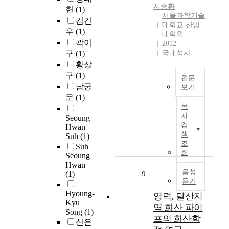
7
c
서승환
헌
(1)
e
0
o
서울과학기술
n
김건
6
대학교 산업
n
m
우
(1)
)
대학원
s
a
h
곽이
2012
t
d
a
구
(1)
국내석사
a
e
s
황상
n
a
b
구
(1)
t
원문
s
e
남궁
l
보기
a
e
y
문
(1)
본
n
n
목
i
연
e
a
차
n
Seoung
구
w
c
검
Hwan
c
는
a
c
색
Suh
(1)
r
실
l
조
e
Suh
e
린
t
회
p
Seoung
a
더
e
t
Hwan
s
행
음성
r
(1)
9
e
i
듣기
정
n
d
n
길
Hyoung-
a
a
영덕, 달산지
g
Kyu
이
t
s
역 화산 파이
.
Song
(1)
변
i
t
프의 화산학
A
신은
화
v
h