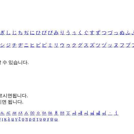
ぎ
し
じ
ち
ぢ
に
ひ
び
ぴ
み
り
う
ぅ
く
ぐ
す
ず
つ
づ
っ
ぬ
ふ
シ
ジ
チ
ヂ
ニ
ヒ
ビ
ピ
ミ
リ
ウ
ゥ
ク
グ
ス
ズ
ツ
ヅ
ッ
ヌ
フ
ブ
할 수 있습니다.
누르시면됩니다.
시면 됩니다.
ㅻ
ㅼ
ㅽ
ㅾ
ㅿ
ㆀ
ㆁ
ㆂ
ㆃ
ㆄ
ㆅ
ㆆ
ㆇ
ㆈ
ㆉ
ㆊ
ㆋ
ㆌ
ㆍ
ㆎ
θ
ι
κ
λ
μ
ν
ξ
ο
π
ρ
σ
τ
υ
φ
χ
ψ
ω