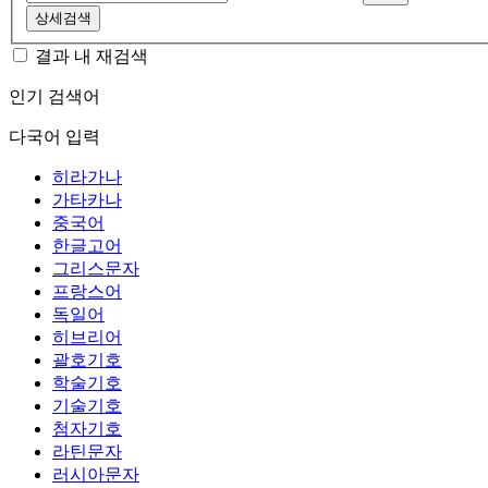
상세검색
결과 내 재검색
인기 검색어
다국어 입력
히라가나
가타카나
중국어
한글고어
그리스문자
프랑스어
독일어
히브리어
괄호기호
학술기호
기술기호
첨자기호
라틴문자
러시아문자