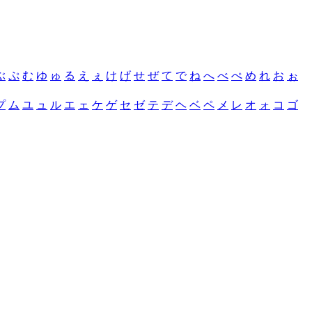
ぶ
ぷ
む
ゆ
ゅ
る
え
ぇ
け
げ
せ
ぜ
て
で
ね
へ
べ
ぺ
め
れ
お
ぉ
プ
ム
ユ
ュ
ル
エ
ェ
ケ
ゲ
セ
ゼ
テ
デ
ヘ
ベ
ペ
メ
レ
オ
ォ
コ
ゴ