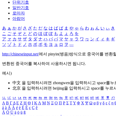
단위기호
일반기호
로마자
아랍어
あ
ぁ
か
が
さ
ざ
た
だ
な
は
ば
ぱ
ま
や
ゃ
ら
わ
ゎ
ん
い
ぃ
き
こ
ご
そ
ぞ
と
ど
の
ほ
ぼ
ぽ
も
よ
ょ
ろ
を
ア
ァ
カ
サ
ザ
タ
ダ
ナ
ハ
バ
パ
マ
ヤ
ャ
ラ
ワ
ヮ
ン
イ
ィ
キ
ギ
ソ
ゾ
ト
ド
ノ
ホ
ボ
ポ
モ
ヨ
ョ
ロ
ヲ
―
http://chineseinput.net/
에서 pinyin(병음)방식으로 중국어를 변환
변환된 중국어를 복사하여 사용하시면 됩니다.
예시)
中文 을 입력하시려면
zhongwen
을 입력하시고 space를
北京 을 입력하시려면
beijing
을 입력하시고 space를 누르
ㅥ
ㅦ
ㅧ
ㅨ
ㅩ
ㅪ
ㅫ
ㅬ
ㅭ
ㅮ
ㅯ
ㅰ
ㅱ
ㅲ
ㅳ
ㅴ
ㅵ
ㅶ
ㅷ
ㅸ
ㅹ
ㅺ
Α
Β
Γ
Δ
Ε
Ζ
Η
Θ
Ι
Κ
Λ
Μ
Ν
Ξ
Ο
Π
Ρ
Σ
Τ
Υ
Φ
Χ
Ψ
Ω
α
β
γ
δ
ε
ζ
η
á
à
Á
À
é
è
É
È
ç
Ç
ê
Ä
Ö
Ü
ä
ö
ü
ß