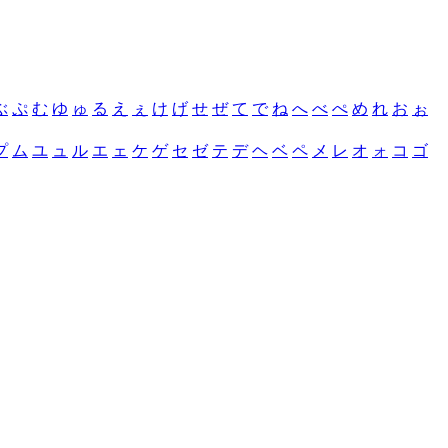
ぶ
ぷ
む
ゆ
ゅ
る
え
ぇ
け
げ
せ
ぜ
て
で
ね
へ
べ
ぺ
め
れ
お
ぉ
プ
ム
ユ
ュ
ル
エ
ェ
ケ
ゲ
セ
ゼ
テ
デ
ヘ
ベ
ペ
メ
レ
オ
ォ
コ
ゴ