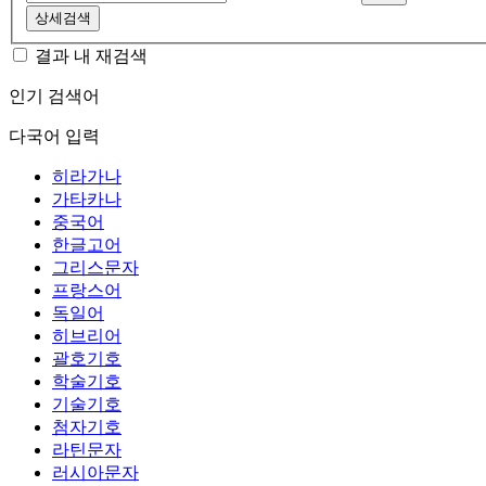
상세검색
결과 내 재검색
인기 검색어
다국어 입력
히라가나
가타카나
중국어
한글고어
그리스문자
프랑스어
독일어
히브리어
괄호기호
학술기호
기술기호
첨자기호
라틴문자
러시아문자