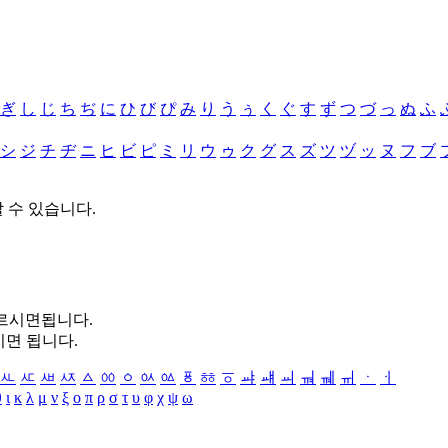
ぎ
し
じ
ち
ぢ
に
ひ
び
ぴ
み
り
う
ぅ
く
ぐ
す
ず
つ
づ
っ
ぬ
ふ
シ
ジ
チ
ヂ
ニ
ヒ
ビ
ピ
ミ
リ
ウ
ゥ
ク
グ
ス
ズ
ツ
ヅ
ッ
ヌ
フ
ブ
할 수 있습니다.
누르시면됩니다.
시면 됩니다.
ㅻ
ㅼ
ㅽ
ㅾ
ㅿ
ㆀ
ㆁ
ㆂ
ㆃ
ㆄ
ㆅ
ㆆ
ㆇ
ㆈ
ㆉ
ㆊ
ㆋ
ㆌ
ㆍ
ㆎ
θ
ι
κ
λ
μ
ν
ξ
ο
π
ρ
σ
τ
υ
φ
χ
ψ
ω