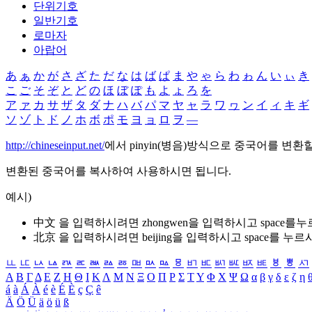
단위기호
일반기호
로마자
아랍어
あ
ぁ
か
が
さ
ざ
た
だ
な
は
ば
ぱ
ま
や
ゃ
ら
わ
ゎ
ん
い
ぃ
き
こ
ご
そ
ぞ
と
ど
の
ほ
ぼ
ぽ
も
よ
ょ
ろ
を
ア
ァ
カ
サ
ザ
タ
ダ
ナ
ハ
バ
パ
マ
ヤ
ャ
ラ
ワ
ヮ
ン
イ
ィ
キ
ギ
ソ
ゾ
ト
ド
ノ
ホ
ボ
ポ
モ
ヨ
ョ
ロ
ヲ
―
http://chineseinput.net/
에서 pinyin(병음)방식으로 중국어를 변환
변환된 중국어를 복사하여 사용하시면 됩니다.
예시)
中文 을 입력하시려면
zhongwen
을 입력하시고 space를
北京 을 입력하시려면
beijing
을 입력하시고 space를 누르
ㅥ
ㅦ
ㅧ
ㅨ
ㅩ
ㅪ
ㅫ
ㅬ
ㅭ
ㅮ
ㅯ
ㅰ
ㅱ
ㅲ
ㅳ
ㅴ
ㅵ
ㅶ
ㅷ
ㅸ
ㅹ
ㅺ
Α
Β
Γ
Δ
Ε
Ζ
Η
Θ
Ι
Κ
Λ
Μ
Ν
Ξ
Ο
Π
Ρ
Σ
Τ
Υ
Φ
Χ
Ψ
Ω
α
β
γ
δ
ε
ζ
η
á
à
Á
À
é
è
É
È
ç
Ç
ê
Ä
Ö
Ü
ä
ö
ü
ß