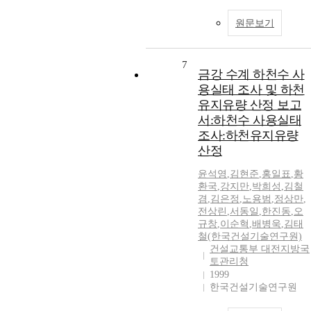
원문보기
7
금강 수계 하천수 사
용실태 조사 및 하천
유지유량 산정 보고
서:하천수 사용실태
조사:하천유지유량
산정
윤석영
,
김현준
,
홍일표
,
황
환국
,
강지만
,
박희성
,
김철
겸
,
김은정
,
노용범
,
정상만
,
전상린
,
서동일
,
한진동
,
오
규창
,
이순혁
,
배병욱
,
김태
철(한국건설기술연구원)
건설교통부 대전지방국
토관리청
1999
한국건설기술연구원