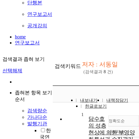
단행본
연구보고서
공개강의
home
연구보고서
검색결과 좁혀 보기
저자 : 서동일
검색키워드
선택해제
(검색결과
8
건)
좁혀본 항목 보기
순서
내보내기
내책장담기
한글로보기
검색량순
1
가나다순
담수호
정확도순
발행기관
의 성층
한
현상에 의한 부영양
내림차순
정확도
국연