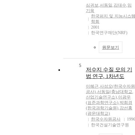
심귀보
,
서동일
,
김대수
,
임
기욱
한국퍼지 및 지능시스
학회
2001
한국연구재단(NRF)
원문보기
5
저수지 수질 모의 기
법 연구, 1차년도
이혜근
,
사성오(한국수자원
공사)
,
서동일(충남대학교
,
산업기술연구소)
,
이광우
(표준과학연구소)
,
박희경
(한국과학기술원)
,
강선홍
(광운대학교)
한국수자원공사
199
한국건설기술연구원