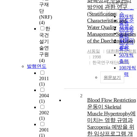
화특성과 수질관리
순
10개씩 출력
구재
내림차
방안에 관한 연구
인기도
단
(Stratification
순
조회
10개씩
(NRF)
Characteristics and
연도순
(4)
출력
Water Quality
제목순
한
20개씩
Management Strategies
저자순
국건
출력
발행기
of the Daechung Lake)
설기
30개씩
관순
술연
출력
서동일
대한환경공학회
구원
50개씩
1998
(4)
출력
한국연구재단(NRF)
발행연도
100개씩
출력
원문보기
2011
(1)
2004
2
Blood Flow Restriction
(1)
운동이 Skeletal
2002
Muscle Hypertrophy에
(1)
미치는 영향 규명과
Sarcopenia 예방을 위
2001
한 임상프로그램 개
(1)