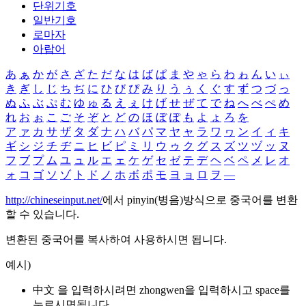
단위기호
일반기호
로마자
아랍어
あ
ぁ
か
が
さ
ざ
た
だ
な
は
ば
ぱ
ま
や
ゃ
ら
わ
ゎ
ん
い
ぃ
き
ぎ
し
じ
ち
ぢ
に
ひ
び
ぴ
み
り
う
ぅ
く
ぐ
す
ず
つ
づ
っ
ぬ
ふ
ぶ
ぷ
む
ゆ
ゅ
る
え
ぇ
け
げ
せ
ぜ
て
で
ね
へ
べ
ぺ
め
れ
お
ぉ
こ
ご
そ
ぞ
と
ど
の
ほ
ぼ
ぽ
も
よ
ょ
ろ
を
ア
ァ
カ
サ
ザ
タ
ダ
ナ
ハ
バ
パ
マ
ヤ
ャ
ラ
ワ
ヮ
ン
イ
ィ
キ
ギ
シ
ジ
チ
ヂ
ニ
ヒ
ビ
ピ
ミ
リ
ウ
ゥ
ク
グ
ス
ズ
ツ
ヅ
ッ
ヌ
フ
ブ
プ
ム
ユ
ュ
ル
エ
ェ
ケ
ゲ
セ
ゼ
テ
デ
ヘ
ベ
ペ
メ
レ
オ
ォ
コ
ゴ
ソ
ゾ
ト
ド
ノ
ホ
ボ
ポ
モ
ヨ
ョ
ロ
ヲ
―
http://chineseinput.net/
에서 pinyin(병음)방식으로 중국어를 변환
할 수 있습니다.
변환된 중국어를 복사하여 사용하시면 됩니다.
예시)
中文 을 입력하시려면
zhongwen
을 입력하시고 space를
누르시면됩니다.