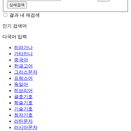
상세검색
결과 내 재검색
인기 검색어
다국어 입력
히라가나
가타카나
중국어
한글고어
그리스문자
프랑스어
독일어
히브리어
괄호기호
학술기호
기술기호
첨자기호
라틴문자
러시아문자