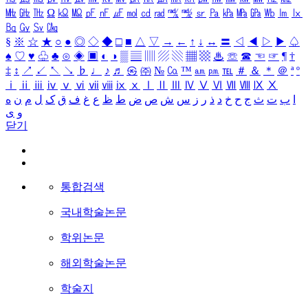
㎒
㎓
㎔
Ω
㏀
㏁
㎊
㎋
㎌
㏖
㏅
㎭
㎮
㎯
㏛
㎩
㎪
㎫
㎬
㏝
㏐
㏓
㏃
㏉
㏜
㏆
§
※
☆
★
○
●
◎
◇
◆
□
■
△
▽
→
←
↑
↓
↔
〓
◁
◀
▷
▶
♤
♠
♡
♥
♧
♣
⊙
◈
▣
◐
◑
▒
▤
▥
▨
▧
▦
▩
♨
☏
☎
☜
☞
¶
†
‡
↕
↗
↙
↖
↘
♭
♩
♪
♬
㉿
㈜
№
㏇
™
㏂
㏘
℡
＃
＆
＊
＠
ª
º
ⅰ
ⅱ
ⅲ
ⅳ
ⅴ
ⅵ
ⅶ
ⅷ
ⅸ
ⅹ
Ⅰ
Ⅱ
Ⅲ
Ⅳ
Ⅴ
Ⅵ
Ⅶ
Ⅷ
Ⅸ
Ⅹ
ا
ب
ت
ث
ج
ح
خ
د
ذ
ر
ز
س
ش
ص
ض
ط
ظ
ع
غ
ف
ق
ک
ل
م
ن
ه
و
ی
닫기
통합검색
국내학술논문
학위논문
해외학술논문
학술지