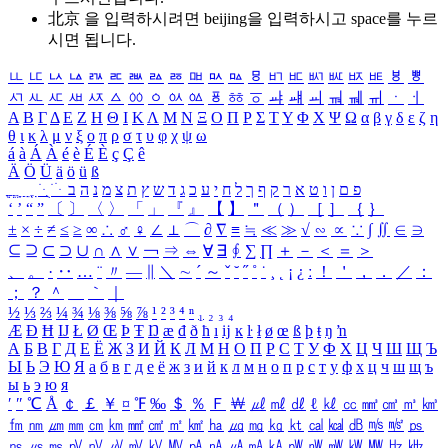
北京 을 입력하시려면
beijing
을 입력하시고 space를 누르
시면 됩니다.
ㅥ
ㅦ
ㅧ
ㅨ
ㅩ
ㅪ
ㅫ
ㅬ
ㅭ
ㅮ
ㅯ
ㅰ
ㅱ
ㅲ
ㅳ
ㅴ
ㅵ
ㅶ
ㅷ
ㅸ
ㅹ
ㅺ
ㅻ
ㅼ
ㅽ
ㅾ
ㅿ
ㆀ
ㆁ
ㆂ
ㆃ
ㆄ
ㆅ
ㆆ
ㆇ
ㆈ
ㆉ
ㆊ
ㆋ
ㆌ
ㆍ
ㆎ
Α
Β
Γ
Δ
Ε
Ζ
Η
Θ
Ι
Κ
Λ
Μ
Ν
Ξ
Ο
Π
Ρ
Σ
Τ
Υ
Φ
Χ
Ψ
Ω
α
β
γ
δ
ε
ζ
η
θ
ι
κ
λ
μ
ν
ξ
ο
π
ρ
σ
τ
υ
φ
χ
ψ
ω
á
à
Á
À
é
è
É
È
ç
Ç
ê
Ä
Ö
Ü
ä
ö
ü
ß
ְ
ֳ
ֲ
ֱ
ָ
ַ
ֵ
ֶ
ִ
ֹ
ּ
ֻ
ׂ
ׁ
ּ
ב
ה
נ
מ
צ
ת
ץ
ש
ד
ג
כ
ע
י
ח
ל
ך
ף
ק
ר
א
ט
ו
ן
ם
פ
‘
’
“
”
〔
〕
〈
〉
「
」
『
』
【
】
＂
（
）
［
］
｛
｝
±
×
÷
≠
≤
≥
∞
∴
♂
♀
∠
⊥
⌒
∂
∇
≡
≒
≪
≫
√
∽
∝
∵
∫
∬
∈
∋
⊆
⊇
⊂
⊃
∪
∩
∧
∨
￢
⇒
⇔
∀
∃
∮
∑
∏
＋
－
＜
＝
＞
、
。
·
‥
…
¨
〃
―
∥
＼
∼
´
～
ˇ
˘
˝
˚
˙
¸
˛
¡
¿
ː
！
＇
，
．
／
：
；
？
＾
＿
｀
｜
½
⅓
⅔
¼
¾
⅛
⅜
⅝
⅞
¹
²
³
⁴
ⁿ
₁
₂
₃
₄
Æ
Ð
Ħ
Ĳ
Ł
Ø
Œ
Þ
Ŧ
Ŋ
æ
đ
ð
ħ
ı
ĳ
ĸ
ŀ
ł
ø
œ
ß
þ
ŧ
ŋ
ŉ
А
Б
В
Г
Д
Е
Ё
Ж
З
И
Й
К
Л
М
Н
О
П
Р
С
Т
У
Ф
Х
Ц
Ч
Ш
Щ
Ъ
Ы
Ь
Э
Ю
Я
а
б
в
г
д
е
ё
ж
з
и
й
к
л
м
н
о
п
р
с
т
у
ф
х
ц
ч
ш
щ
ъ
ы
ь
э
ю
я
′
″
℃
Å
￠
￡
￥
¤
℉
‰
＄
％
Ｆ
￦
㎕
㎖
㎗
ℓ
㎘
㏄
㎣
㎤
㎥
㎦
㎙
㎚
㎛
㎜
㎝
㎞
㎟
㎠
㎡
㎢
㏊
㎍
㎎
㎏
㏏
㎈
㎉
㏈
㎧
㎨
㎰
㎱
㎲
㎳
㎴
㎵
㎶
㎷
㎸
㎹
㎀
㎁
㎂
㎃
㎄
㎺
㎻
㎽
㎾
㎿
㎐
㎑