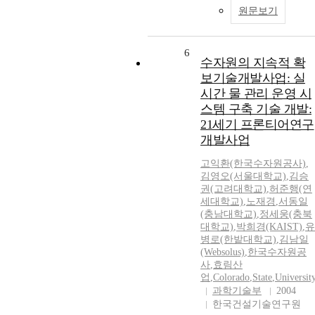
원문보기
6
수자원의 지속적 확
보기술개발사업: 실
시간 물 관리 운영 시
스템 구축 기술 개발:
21세기 프론티어연구
개발사업
고익환(한국수자원공사)
,
김영오(서울대학교)
,
김승
권(고려대학교)
,
허준행(연
세대학교)
,
노재경
,
서동일
(충남대학교)
,
정세웅(충북
대학교)
,
박희경(KAIST)
,
유
병로(한밭대학교)
,
김남일
(Websolus)
,
한국수자원공
사
,
효림산
업
,
Colorado
,
State
,
Universit
과학기술부
2004
한국건설기술연구원