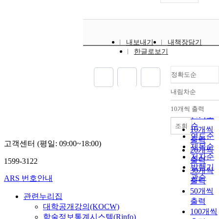
내보내기
내책장담기
한글로보기
정확도순
내림차순
정확도
순
10개씩 출력
내림차
인기도
순
조회
10개씩
연도순
출력
고객센터 (평일: 09:00~18:00)
제목순
20개씩
저자순
출력
1599-3122
발행기
30개씩
관순
ARS 번호안내
출력
50개씩
관련누리집
출력
대학공개강의(KOCW)
100개씩
학술정보통계시스템(Rinfo)