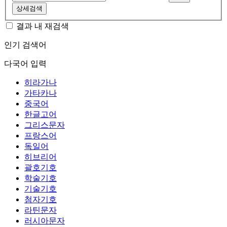
상세검색
결과 내 재검색
인기 검색어
다국어 입력
히라가나
가타카나
중국어
한글고어
그리스문자
프랑스어
독일어
히브리어
괄호기호
학술기호
기술기호
첨자기호
라틴문자
러시아문자