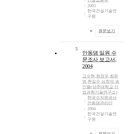
건설교통부
2003
한국건설기술연
구원
원문보기
5
안동댐 일원 수
문조사 보고서,
2004
고수현
,
최정우
,
최윤
영
,
현길수
,
심창석
,
송
인렬(상주대학교
,
산
업과학기술연구소)
한국수자원공사
안동댐관리단
2004
한국건설기술연
구원
원문보기