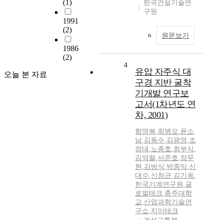
(1)
한국건설기술연
구원
1991
(2)
원문보기
1986
(2)
4
유압 자주식 대
오늘 본 자료
구경 지반 굴착
기개발 연구보
고서(1차년도 연
차, 2001)
함영복
,
최병오
,
윤소
남
,
김동수
,
김광영
,
조
정대
,
노종호
,
최부식
,
김억렬
,
서준호
,
장무
현
,
김방식
,
박종익
,
신
대수
,
신창균
,
김기옥
,
한국기계연구원
,
글
로벌테크
,
충주대학
교
,
산업과학기술연
구소
,
지이테크