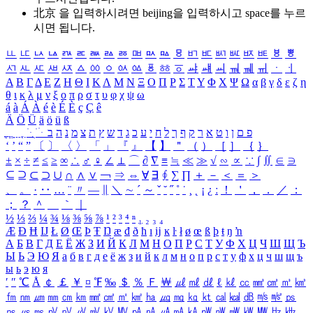
北京 을 입력하시려면
beijing
을 입력하시고 space를 누르
시면 됩니다.
ㅥ
ㅦ
ㅧ
ㅨ
ㅩ
ㅪ
ㅫ
ㅬ
ㅭ
ㅮ
ㅯ
ㅰ
ㅱ
ㅲ
ㅳ
ㅴ
ㅵ
ㅶ
ㅷ
ㅸ
ㅹ
ㅺ
ㅻ
ㅼ
ㅽ
ㅾ
ㅿ
ㆀ
ㆁ
ㆂ
ㆃ
ㆄ
ㆅ
ㆆ
ㆇ
ㆈ
ㆉ
ㆊ
ㆋ
ㆌ
ㆍ
ㆎ
Α
Β
Γ
Δ
Ε
Ζ
Η
Θ
Ι
Κ
Λ
Μ
Ν
Ξ
Ο
Π
Ρ
Σ
Τ
Υ
Φ
Χ
Ψ
Ω
α
β
γ
δ
ε
ζ
η
θ
ι
κ
λ
μ
ν
ξ
ο
π
ρ
σ
τ
υ
φ
χ
ψ
ω
á
à
Á
À
é
è
É
È
ç
Ç
ê
Ä
Ö
Ü
ä
ö
ü
ß
ְ
ֳ
ֲ
ֱ
ָ
ַ
ֵ
ֶ
ִ
ֹ
ּ
ֻ
ׂ
ׁ
ּ
ב
ה
נ
מ
צ
ת
ץ
ש
ד
ג
כ
ע
י
ח
ל
ך
ף
ק
ר
א
ט
ו
ן
ם
פ
‘
’
“
”
〔
〕
〈
〉
「
」
『
』
【
】
＂
（
）
［
］
｛
｝
±
×
÷
≠
≤
≥
∞
∴
♂
♀
∠
⊥
⌒
∂
∇
≡
≒
≪
≫
√
∽
∝
∵
∫
∬
∈
∋
⊆
⊇
⊂
⊃
∪
∩
∧
∨
￢
⇒
⇔
∀
∃
∮
∑
∏
＋
－
＜
＝
＞
、
。
·
‥
…
¨
〃
―
∥
＼
∼
´
～
ˇ
˘
˝
˚
˙
¸
˛
¡
¿
ː
！
＇
，
．
／
：
；
？
＾
＿
｀
｜
½
⅓
⅔
¼
¾
⅛
⅜
⅝
⅞
¹
²
³
⁴
ⁿ
₁
₂
₃
₄
Æ
Ð
Ħ
Ĳ
Ł
Ø
Œ
Þ
Ŧ
Ŋ
æ
đ
ð
ħ
ı
ĳ
ĸ
ŀ
ł
ø
œ
ß
þ
ŧ
ŋ
ŉ
А
Б
В
Г
Д
Е
Ё
Ж
З
И
Й
К
Л
М
Н
О
П
Р
С
Т
У
Ф
Х
Ц
Ч
Ш
Щ
Ъ
Ы
Ь
Э
Ю
Я
а
б
в
г
д
е
ё
ж
з
и
й
к
л
м
н
о
п
р
с
т
у
ф
х
ц
ч
ш
щ
ъ
ы
ь
э
ю
я
′
″
℃
Å
￠
￡
￥
¤
℉
‰
＄
％
Ｆ
￦
㎕
㎖
㎗
ℓ
㎘
㏄
㎣
㎤
㎥
㎦
㎙
㎚
㎛
㎜
㎝
㎞
㎟
㎠
㎡
㎢
㏊
㎍
㎎
㎏
㏏
㎈
㎉
㏈
㎧
㎨
㎰
㎱
㎲
㎳
㎴
㎵
㎶
㎷
㎸
㎹
㎀
㎁
㎂
㎃
㎄
㎺
㎻
㎽
㎾
㎿
㎐
㎑