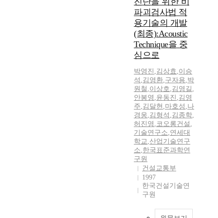
진단을 위한 비
파괴검사법 적
용기술의 개발
(최종):Acoustic
Technique을 중
심으로
박영진
,
김상효
,
이승
석
,
김영환
,
구자용
,
박
원철
,
이상호
,
김영길
,
안봉영
,
윤동진
,
김영
주
,
김달현
,
마호성
,
나
경웅
,
김형석
,
김종학
,
허진영
,
코오롱건설
,
기술연구소
,
연세대
학교
,
산업기술연구
소
,
한국표준과학연
구원
건설교통부
1997
한국건설기술연
구원