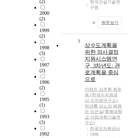
(2)
한국건설기술연
구원
2000
(2)
원문보기
1999
(2)
3
상수도계획을
1998
위한 의사결정
(3)
지원시스템연
1997
구, 3차년도: 관
(2)
로계획을 중심
으로
1996
(2)
안창진
,
김주환
,
최두
용
,
(한국수자원공
1995
사
,
수자원연구소)
,
(1)
하성룡
,
성노성
,
배명
순
,
이은실(충북대학
1993
교
,
산업과학기술연
(3)
구소)
한국수자원공사
1992
1996