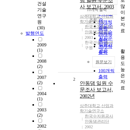
댐 일원 수문조
로
정확도
건설
많
사 보고서, 2003
순
기술
10개씩 출력
내림차순
이
인기도
연구
상주대학교
,
산업과
본
순
조회
원
학기술연구소
10개씩
자
연도순
한국수자원공사
(30)
출력
료
제목순
안동댐관리단
발행연도
20개씩
2003
저자순
출력
한국건설기술연
발행기
2009
30개씩
구원
(1)
관순
활
출력
용
50개씩
2008
원문보기
도
출력
(2)
높
100개씩
은
출력
2007
2
자
(2)
안동댐 일원 수
료
문조사 보고서,
2004
2002년
(1)
상주대학교
,
산업과
2003
학기술연구소
(2)
한국수자원공사
안동댐관리단
2002
2002