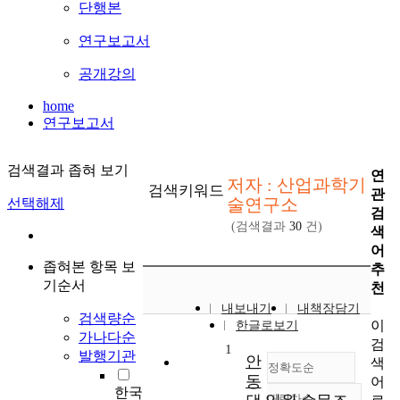
단행본
연구보고서
공개강의
home
연구보고서
검색결과 좁혀 보기
연
저자 : 산업과학기
검색키워드
관
술연구소
선택해제
검
(검색결과
30
건)
색
어
좁혀본 항목 보
추
기순서
천
내보내기
내책장담기
검색량순
이
한글로보기
가나다순
검
1
발행기관
안
색
정확도순
동
어
한국
내림차순