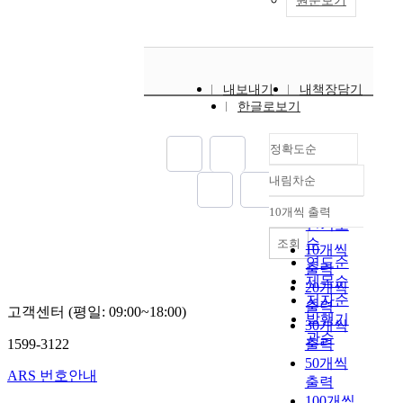
원문보기
내보내기
내책장담기
한글로보기
정확도순
내림차순
정확도
순
10개씩 출력
내림차순
인기도
순
조회
10개씩
연도순
출력
제목순
20개씩
저자순
출력
고객센터 (평일: 09:00~18:00)
발행기
30개씩
관순
1599-3122
출력
50개씩
ARS 번호안내
출력
100개씩