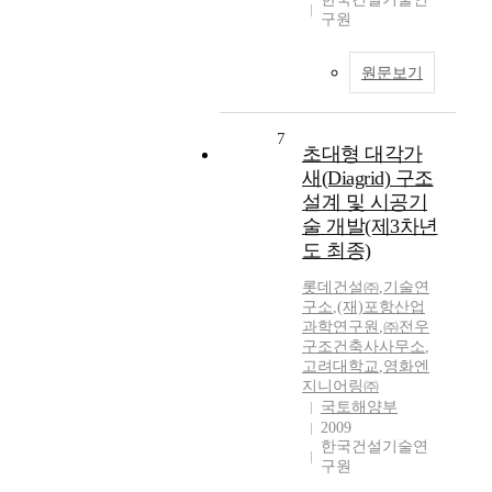
구원
원문보기
7
초대형 대각가
새(Diagrid) 구조
설계 및 시공기
술 개발(제3차년
도 최종)
롯데건설㈜
,
기술연
구소
,
(재)포항산업
과학연구원
,
㈜전우
구조건축사사무소
,
고려대학교
,
영화엔
지니어링㈜
국토해양부
2009
한국건설기술연
구원