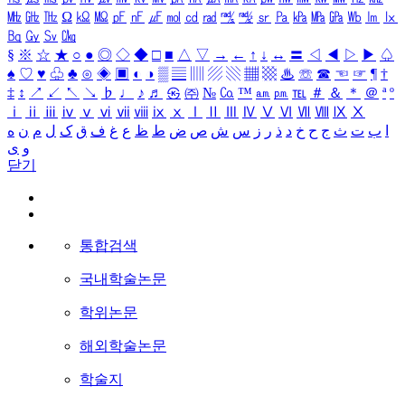
㎒
㎓
㎔
Ω
㏀
㏁
㎊
㎋
㎌
㏖
㏅
㎭
㎮
㎯
㏛
㎩
㎪
㎫
㎬
㏝
㏐
㏓
㏃
㏉
㏜
㏆
§
※
☆
★
○
●
◎
◇
◆
□
■
△
▽
→
←
↑
↓
↔
〓
◁
◀
▷
▶
♤
♠
♡
♥
♧
♣
⊙
◈
▣
◐
◑
▒
▤
▥
▨
▧
▦
▩
♨
☏
☎
☜
☞
¶
†
‡
↕
↗
↙
↖
↘
♭
♩
♪
♬
㉿
㈜
№
㏇
™
㏂
㏘
℡
＃
＆
＊
＠
ª
º
ⅰ
ⅱ
ⅲ
ⅳ
ⅴ
ⅵ
ⅶ
ⅷ
ⅸ
ⅹ
Ⅰ
Ⅱ
Ⅲ
Ⅳ
Ⅴ
Ⅵ
Ⅶ
Ⅷ
Ⅸ
Ⅹ
ا
ب
ت
ث
ج
ح
خ
د
ذ
ر
ز
س
ش
ص
ض
ط
ظ
ع
غ
ف
ق
ک
ل
م
ن
ه
و
ی
닫기
통합검색
국내학술논문
학위논문
해외학술논문
학술지