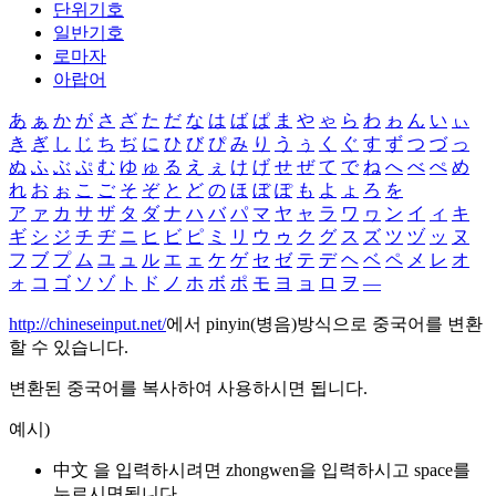
단위기호
일반기호
로마자
아랍어
あ
ぁ
か
が
さ
ざ
た
だ
な
は
ば
ぱ
ま
や
ゃ
ら
わ
ゎ
ん
い
ぃ
き
ぎ
し
じ
ち
ぢ
に
ひ
び
ぴ
み
り
う
ぅ
く
ぐ
す
ず
つ
づ
っ
ぬ
ふ
ぶ
ぷ
む
ゆ
ゅ
る
え
ぇ
け
げ
せ
ぜ
て
で
ね
へ
べ
ぺ
め
れ
お
ぉ
こ
ご
そ
ぞ
と
ど
の
ほ
ぼ
ぽ
も
よ
ょ
ろ
を
ア
ァ
カ
サ
ザ
タ
ダ
ナ
ハ
バ
パ
マ
ヤ
ャ
ラ
ワ
ヮ
ン
イ
ィ
キ
ギ
シ
ジ
チ
ヂ
ニ
ヒ
ビ
ピ
ミ
リ
ウ
ゥ
ク
グ
ス
ズ
ツ
ヅ
ッ
ヌ
フ
ブ
プ
ム
ユ
ュ
ル
エ
ェ
ケ
ゲ
セ
ゼ
テ
デ
ヘ
ベ
ペ
メ
レ
オ
ォ
コ
ゴ
ソ
ゾ
ト
ド
ノ
ホ
ボ
ポ
モ
ヨ
ョ
ロ
ヲ
―
http://chineseinput.net/
에서 pinyin(병음)방식으로 중국어를 변환
할 수 있습니다.
변환된 중국어를 복사하여 사용하시면 됩니다.
예시)
中文 을 입력하시려면
zhongwen
을 입력하시고 space를
누르시면됩니다.