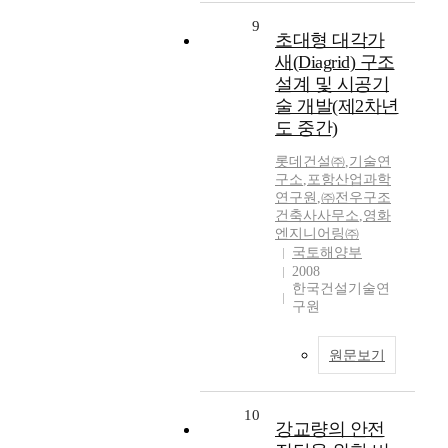
9
초대형 대각가
새(Diagrid) 구조
설계 및 시공기
술 개발(제2차년
도 중간)
롯데건설㈜
,
기술연
구소
,
포항산업과학
연구원
,
㈜전우구조
건축사사무소
,
영화
엔지니어링㈜
국토해양부
2008
한국건설기술연
구원
원문보기
10
강교량의 안전