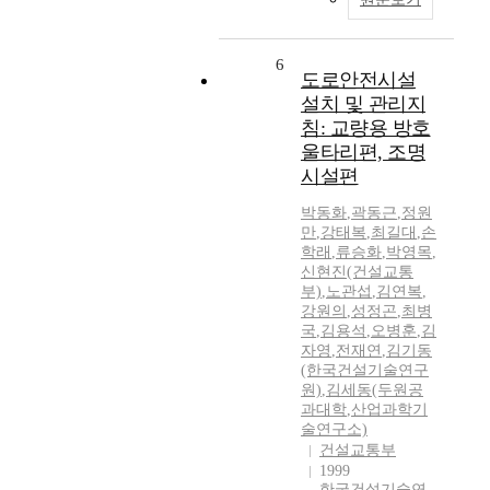
6
도로안전시설
설치 및 관리지
침: 교량용 방호
울타리편, 조명
시설편
박동화
,
곽동근
,
정원
만
,
강태복
,
최길대
,
손
학래
,
류승화
,
박영목
,
신현진(건설교통
부)
,
노관섭
,
김연복
,
강원의
,
성정곤
,
최병
국
,
김용석
,
오병훈
,
김
자영
,
전재연
,
김기동
(한국건설기술연구
원)
,
김세동(두원공
과대학
,
산업과학기
술연구소)
건설교통부
1999
한국건설기술연