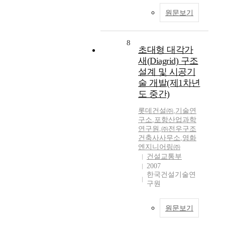
원문보기
8
초대형 대각가
새(Diagrid) 구조
설계 및 시공기
술 개발(제1차년
도 중간)
롯데건설㈜
,
기술연
구소
,
포항산업과학
연구원
,
㈜전우구조
건축사사무소
,
영화
엔지니어링㈜
건설교통부
2007
한국건설기술연
구원
원문보기