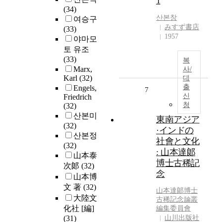
1
(34)
산본
창
여승구
みすず書店
(33)
1957
야마모
토 유조
(33)
복
Marx,
사/
Karl
(32)
대
출
Engels,
7
신
Friedrich
청
(32)
산본미
東南アジア
(32)
·インドの
산본정
社會と文化
(32)
: 山本達郞
山本泰
博士古稀記
次郞
(32)
念
山本博
文 著
(32)
山本達郞博士
大陸文
古稀記念論叢
化社 [編]
編集委員會
(31)
山川出版社