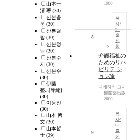
1980
山本一
淸 著
(30)
산본충
복
웅
(30)
사/
대
산본달
출
8
랑
(30)
신
산본정
청
남
(30)
介護福祉の
산본수
ためのリハ
지
(30)
ビリテ-シ
산본수
ョン論
(30)
伊藤
다케하라 고지
整...[等編]
醫菌藥出版
(30)
2000
이등진
(30)
복
山本 博
사/
文
(30)
대
山本哲
출
9
士
(29)
신