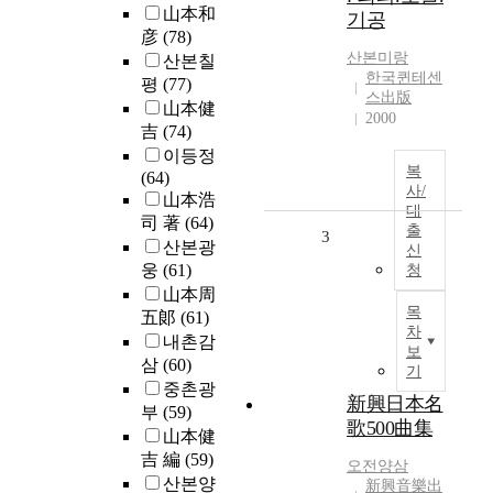
山本和
기공
彦
(78)
산본
미랑
산본칠
한국퀸테센
평
(77)
스出版
山本健
2000
吉
(74)
이등정
복
(64)
사/
山本浩
대
司 著
(64)
출
3
산본광
신
웅
(61)
청
山本周
목
五郞
(61)
차
내촌감
보
삼
(60)
기
중촌광
新興日本名
부
(59)
歌500曲集
山本健
吉 編
(59)
오전양삼
산본양
新興音樂出