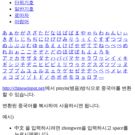
단위기호
일반기호
로마자
아랍어
あ
ぁ
か
が
さ
ざ
た
だ
な
は
ば
ぱ
ま
や
ゃ
ら
わ
ゎ
ん
い
ぃ
き
ぎ
し
じ
ち
ぢ
に
ひ
び
ぴ
み
り
う
ぅ
く
ぐ
す
ず
つ
づ
っ
ぬ
ふ
ぶ
ぷ
む
ゆ
ゅ
る
え
ぇ
け
げ
せ
ぜ
て
で
ね
へ
べ
ぺ
め
れ
お
ぉ
こ
ご
そ
ぞ
と
ど
の
ほ
ぼ
ぽ
も
よ
ょ
ろ
を
ア
ァ
カ
サ
ザ
タ
ダ
ナ
ハ
バ
パ
マ
ヤ
ャ
ラ
ワ
ヮ
ン
イ
ィ
キ
ギ
シ
ジ
チ
ヂ
ニ
ヒ
ビ
ピ
ミ
リ
ウ
ゥ
ク
グ
ス
ズ
ツ
ヅ
ッ
ヌ
フ
ブ
プ
ム
ユ
ュ
ル
エ
ェ
ケ
ゲ
セ
ゼ
テ
デ
ヘ
ベ
ペ
メ
レ
オ
ォ
コ
ゴ
ソ
ゾ
ト
ド
ノ
ホ
ボ
ポ
モ
ヨ
ョ
ロ
ヲ
―
http://chineseinput.net/
에서 pinyin(병음)방식으로 중국어를 변환
할 수 있습니다.
변환된 중국어를 복사하여 사용하시면 됩니다.
예시)
中文 을 입력하시려면
zhongwen
을 입력하시고 space를
누르시면됩니다.