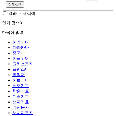
상세검색
결과 내 재검색
인기 검색어
다국어 입력
히라가나
가타카나
중국어
한글고어
그리스문자
프랑스어
독일어
히브리어
괄호기호
학술기호
기술기호
첨자기호
라틴문자
러시아문자