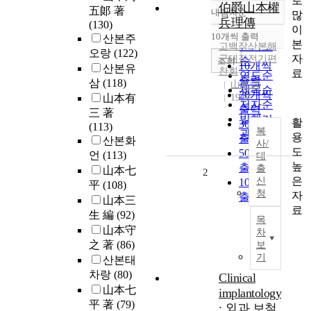
로
伯爵山本權
五郞 著
내림차순
많
정확도
兵理傳
(130)
이
순
10개씩 출력
산본주
내림차순
본
인기도
고백작
산본
해
오랑
(122)
자
군대장전기편
순
조회
10개씩
산본유
찬회
료
연도순
출력
삼
(118)
山本淸
제목순
20개씩
山本有
1938
저자순
출력
三 著
발행기
활
30개씩
(113)
복
관순
용
출력
산본화
사/
도
50개씩
언
(113)
대
높
출력
출
山本七
2
은
신
100개씩
平
(108)
청
자
출력
山本三
료
生 編
(92)
목
山本守
차
之 著
(86)
보
기
산본태
차랑
(80)
Clinical
山本七
implantology
平 著
(79)
: 외과.보철.