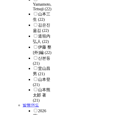
Yamamoto,
Tetsuji
(22)
山本三
生
(22)
김은진
옮김
(22)
道垣内
弘人
(22)
伊藤 整
[外]編
(22)
산본등
(21)
堂山昌
男
(21)
山本登
(21)
山本熊
太郞 著
(21)
발행연도
2026