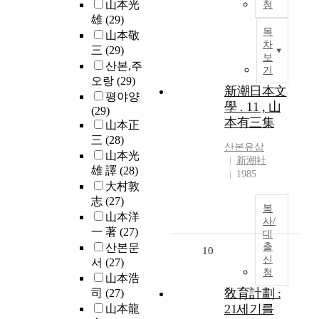
山本光
청
雄
(29)
목
山本敬
차
三
(29)
보
산본,주
기
오랑
(29)
新潮日本文
평야양
學 . 11 , 山
(29)
本有三集
山本正
三
(28)
산본
유삼
山本光
新潮社
雄 譯
(28)
1985
大村敦
志
(27)
복
山本洋
사/
一 著
(27)
대
산본문
출
10
신
서
(27)
청
山本浩
敎育計劃 :
司
(27)
21세기를
山本龍