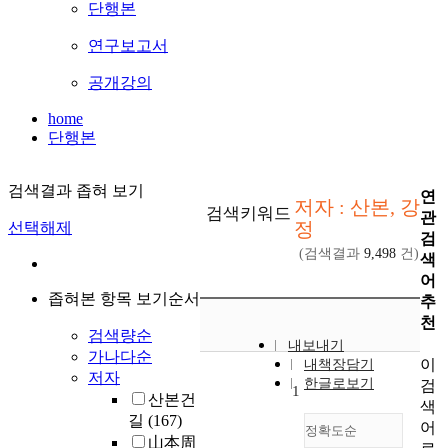
단행본
연구보고서
공개강의
home
단행본
검색결과 좁혀 보기
연
저자 : 산본, 강
검색키워드
관
정
선택해제
검
(검색결과
9,498
건)
색
어
좁혀본 항목 보기순서
추
천
검색량순
내보내기
가나다순
이
내책장담기
저자
한글로보기
검
1
산본건
색
길
(167)
어
정확도순
山本周