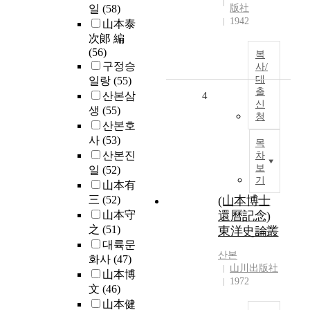
일
(58)
版社
1942
山本泰
次郞 編
(56)
복
구정승
사/
대
일랑
(55)
출
산본삼
4
신
생
(55)
청
산본호
사
(53)
목
산본진
차
보
일
(52)
기
山本有
三
(52)
(山本博士
山本守
還曆記念)
之
(51)
東洋史論叢
대륙문
산본
화사
(47)
山川出版社
山本博
1972
文
(46)
山本健