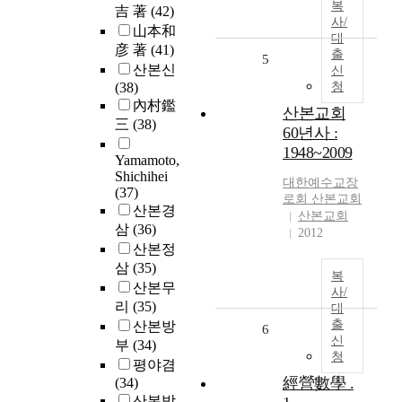
복
吉 著
(42)
사/
山本和
대
彦 著
(41)
출
5
산본신
신
(38)
청
內村鑑
산본교회
三
(38)
60년사 :
1948~2009
Yamamoto,
Shichihei
대한예수교장
(37)
로회
산본
교회
산본경
산본교회
삼
(36)
2012
산본정
삼
(35)
복
산본무
사/
리
(35)
대
출
산본방
6
신
부
(34)
청
평야겸
經營數學 .
(34)
산본박