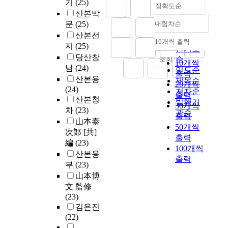
기
(25)
정확도순
산본박
문
(25)
내림차순
정확도
산본선
순
10개씩 출력
내림차순
지
(25)
인기도
당산창
순
조회
10개씩
남
(24)
연도순
출력
산본용
제목순
20개씩
(24)
저자순
출력
산본청
발행기
30개씩
차
(23)
관순
출력
山本泰
50개씩
次郞 [共]
출력
編
(23)
100개씩
산본용
출력
부
(23)
山本博
文 監修
(23)
김은진
(22)