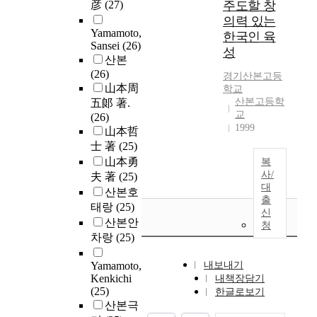
彦
(27)
주도할 창
의력 있는
Yamamoto,
한국인 육
Sansei
(26)
성
산본
(26)
경기
산본
고등
山本周
학교
산본고등학
五郞 著.
교
(26)
1999
山本哲
士 著
(25)
山本勇
복
사/
夫 著
(25)
대
산본호
출
태랑
(25)
신
산본안
청
차랑
(25)
Yamamoto,
내보내기
Kenkichi
내책장담기
(25)
한글로보기
산본극