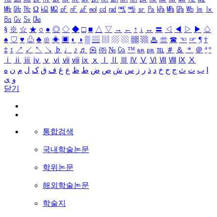
㎒
㎓
㎔
Ω
㏀
㏁
㎊
㎋
㎌
㏖
㏅
㎭
㎮
㎯
㏛
㎩
㎪
㎫
㎬
㏝
㏐
㏓
㏃
㏉
㏜
㏆
§
※
☆
★
○
●
◎
◇
◆
□
■
△
▽
→
←
↑
↓
↔
〓
◁
◀
▷
▶
♤
♠
♡
♥
♧
♣
⊙
◈
▣
◐
◑
▒
▤
▥
▨
▧
▦
▩
♨
☏
☎
☜
☞
¶
†
‡
↕
↗
↙
↖
↘
♭
♩
♪
♬
㉿
㈜
№
㏇
™
㏂
㏘
℡
＃
＆
＊
＠
ª
º
ⅰ
ⅱ
ⅲ
ⅳ
ⅴ
ⅵ
ⅶ
ⅷ
ⅸ
ⅹ
Ⅰ
Ⅱ
Ⅲ
Ⅳ
Ⅴ
Ⅵ
Ⅶ
Ⅷ
Ⅸ
Ⅹ
ا
ب
ت
ث
ج
ح
خ
د
ذ
ر
ز
س
ش
ص
ض
ط
ظ
ع
غ
ف
ق
ک
ل
م
ن
ه
و
ی
닫기
통합검색
국내학술논문
학위논문
해외학술논문
학술지