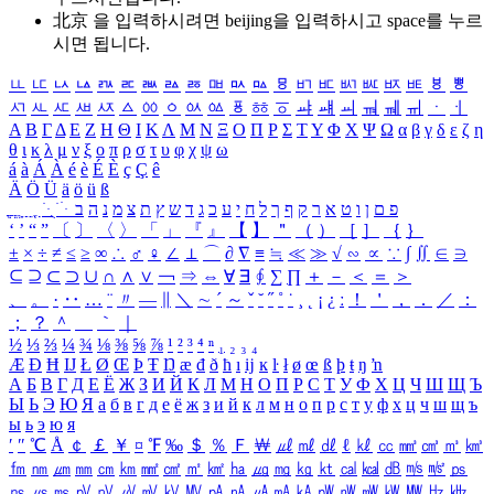
北京 을 입력하시려면
beijing
을 입력하시고 space를 누르
시면 됩니다.
ㅥ
ㅦ
ㅧ
ㅨ
ㅩ
ㅪ
ㅫ
ㅬ
ㅭ
ㅮ
ㅯ
ㅰ
ㅱ
ㅲ
ㅳ
ㅴ
ㅵ
ㅶ
ㅷ
ㅸ
ㅹ
ㅺ
ㅻ
ㅼ
ㅽ
ㅾ
ㅿ
ㆀ
ㆁ
ㆂ
ㆃ
ㆄ
ㆅ
ㆆ
ㆇ
ㆈ
ㆉ
ㆊ
ㆋ
ㆌ
ㆍ
ㆎ
Α
Β
Γ
Δ
Ε
Ζ
Η
Θ
Ι
Κ
Λ
Μ
Ν
Ξ
Ο
Π
Ρ
Σ
Τ
Υ
Φ
Χ
Ψ
Ω
α
β
γ
δ
ε
ζ
η
θ
ι
κ
λ
μ
ν
ξ
ο
π
ρ
σ
τ
υ
φ
χ
ψ
ω
á
à
Á
À
é
è
É
È
ç
Ç
ê
Ä
Ö
Ü
ä
ö
ü
ß
ְ
ֳ
ֲ
ֱ
ָ
ַ
ֵ
ֶ
ִ
ֹ
ּ
ֻ
ׂ
ׁ
ּ
ב
ה
נ
מ
צ
ת
ץ
ש
ד
ג
כ
ע
י
ח
ל
ך
ף
ק
ר
א
ט
ו
ן
ם
פ
‘
’
“
”
〔
〕
〈
〉
「
」
『
』
【
】
＂
（
）
［
］
｛
｝
±
×
÷
≠
≤
≥
∞
∴
♂
♀
∠
⊥
⌒
∂
∇
≡
≒
≪
≫
√
∽
∝
∵
∫
∬
∈
∋
⊆
⊇
⊂
⊃
∪
∩
∧
∨
￢
⇒
⇔
∀
∃
∮
∑
∏
＋
－
＜
＝
＞
、
。
·
‥
…
¨
〃
―
∥
＼
∼
´
～
ˇ
˘
˝
˚
˙
¸
˛
¡
¿
ː
！
＇
，
．
／
：
；
？
＾
＿
｀
｜
½
⅓
⅔
¼
¾
⅛
⅜
⅝
⅞
¹
²
³
⁴
ⁿ
₁
₂
₃
₄
Æ
Ð
Ħ
Ĳ
Ł
Ø
Œ
Þ
Ŧ
Ŋ
æ
đ
ð
ħ
ı
ĳ
ĸ
ŀ
ł
ø
œ
ß
þ
ŧ
ŋ
ŉ
А
Б
В
Г
Д
Е
Ё
Ж
З
И
Й
К
Л
М
Н
О
П
Р
С
Т
У
Ф
Х
Ц
Ч
Ш
Щ
Ъ
Ы
Ь
Э
Ю
Я
а
б
в
г
д
е
ё
ж
з
и
й
к
л
м
н
о
п
р
с
т
у
ф
х
ц
ч
ш
щ
ъ
ы
ь
э
ю
я
′
″
℃
Å
￠
￡
￥
¤
℉
‰
＄
％
Ｆ
￦
㎕
㎖
㎗
ℓ
㎘
㏄
㎣
㎤
㎥
㎦
㎙
㎚
㎛
㎜
㎝
㎞
㎟
㎠
㎡
㎢
㏊
㎍
㎎
㎏
㏏
㎈
㎉
㏈
㎧
㎨
㎰
㎱
㎲
㎳
㎴
㎵
㎶
㎷
㎸
㎹
㎀
㎁
㎂
㎃
㎄
㎺
㎻
㎽
㎾
㎿
㎐
㎑