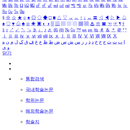
㎒
㎓
㎔
Ω
㏀
㏁
㎊
㎋
㎌
㏖
㏅
㎭
㎮
㎯
㏛
㎩
㎪
㎫
㎬
㏝
㏐
㏓
㏃
㏉
㏜
㏆
§
※
☆
★
○
●
◎
◇
◆
□
■
△
▽
→
←
↑
↓
↔
〓
◁
◀
▷
▶
♤
♠
♡
♥
♧
♣
⊙
◈
▣
◐
◑
▒
▤
▥
▨
▧
▦
▩
♨
☏
☎
☜
☞
¶
†
‡
↕
↗
↙
↖
↘
♭
♩
♪
♬
㉿
㈜
№
㏇
™
㏂
㏘
℡
＃
＆
＊
＠
ª
º
ⅰ
ⅱ
ⅲ
ⅳ
ⅴ
ⅵ
ⅶ
ⅷ
ⅸ
ⅹ
Ⅰ
Ⅱ
Ⅲ
Ⅳ
Ⅴ
Ⅵ
Ⅶ
Ⅷ
Ⅸ
Ⅹ
ا
ب
ت
ث
ج
ح
خ
د
ذ
ر
ز
س
ش
ص
ض
ط
ظ
ع
غ
ف
ق
ک
ل
م
ن
ه
و
ی
닫기
통합검색
국내학술논문
학위논문
해외학술논문
학술지