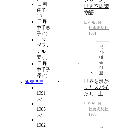
シリーズ)
岡
世界不思議
達子
物語
(1)
野
브란델
, N
中千惠
社会思想社
子
(1)
1991
N.
ブラン
복
デル
사/
著
(1)
대
출
野
3
신
中千子
청
譯
(1)
世界を騷が
발행연도
せたスパイ
1991
たち . 上
(1)
브란델
, N
1985
社會思想社
(1)
1985
1982