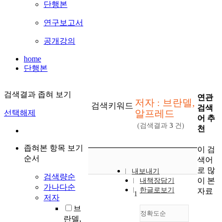
단행본
연구보고서
공개강의
home
단행본
검색결과 좁혀 보기
연관
저자 : 브란델,
검색키워드
검색
알프레드
선택해제
어 추
(검색결과
3
건)
천
좁혀본 항목 보기
이 검
순서
색어
로 많
내보내기
검색량순
이 본
내책장담기
가나다순
한글로보기
자료
1
저자
브
정확도순
란델,