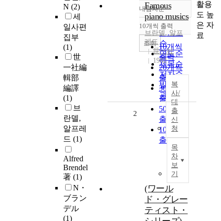
활용
Famous
N
(2)
내림차순
정확도
도 높
piano musics
세
순
은 자
10개씩 출력
일사편
내림차순
인기도
브란델
, 알프
료
집부
레드
순
조회
10개씩
(1)
世一社
연도순
世
출력
1982
제목순
一社編
20개씩
저자순
輯部
출력
발행기
복
編譯
30개씩
사/
관순
(1)
출력
대
브
50개씩
출
2
란델,
출력
신
알프레
청
100개씩
드
(1)
출력
목
차
Alfred
보
Brendel
기
著
(1)
N・
(ワール
ブラン
ド・グレー
デル
ティスト・
(1)