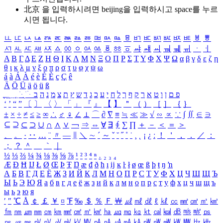
北京 을 입력하시려면
beijing
을 입력하시고 space를 누르
시면 됩니다.
ㅥ
ㅦ
ㅧ
ㅨ
ㅩ
ㅪ
ㅫ
ㅬ
ㅭ
ㅮ
ㅯ
ㅰ
ㅱ
ㅲ
ㅳ
ㅴ
ㅵ
ㅶ
ㅷ
ㅸ
ㅹ
ㅺ
ㅻ
ㅼ
ㅽ
ㅾ
ㅿ
ㆀ
ㆁ
ㆂ
ㆃ
ㆄ
ㆅ
ㆆ
ㆇ
ㆈ
ㆉ
ㆊ
ㆋ
ㆌ
ㆍ
ㆎ
Α
Β
Γ
Δ
Ε
Ζ
Η
Θ
Ι
Κ
Λ
Μ
Ν
Ξ
Ο
Π
Ρ
Σ
Τ
Υ
Φ
Χ
Ψ
Ω
α
β
γ
δ
ε
ζ
η
θ
ι
κ
λ
μ
ν
ξ
ο
π
ρ
σ
τ
υ
φ
χ
ψ
ω
á
à
Á
À
é
è
É
È
ç
Ç
ê
Ä
Ö
Ü
ä
ö
ü
ß
ְ
ֳ
ֲ
ֱ
ָ
ַ
ֵ
ֶ
ִ
ֹ
ּ
ֻ
ׂ
ׁ
ּ
ב
ה
נ
מ
צ
ת
ץ
ש
ד
ג
כ
ע
י
ח
ל
ך
ף
ק
ר
א
ט
ו
ן
ם
פ
‘
’
“
”
〔
〕
〈
〉
「
」
『
』
【
】
＂
（
）
［
］
｛
｝
±
×
÷
≠
≤
≥
∞
∴
♂
♀
∠
⊥
⌒
∂
∇
≡
≒
≪
≫
√
∽
∝
∵
∫
∬
∈
∋
⊆
⊇
⊂
⊃
∪
∩
∧
∨
￢
⇒
⇔
∀
∃
∮
∑
∏
＋
－
＜
＝
＞
、
。
·
‥
…
¨
〃
―
∥
＼
∼
´
～
ˇ
˘
˝
˚
˙
¸
˛
¡
¿
ː
！
＇
，
．
／
：
；
？
＾
＿
｀
｜
½
⅓
⅔
¼
¾
⅛
⅜
⅝
⅞
¹
²
³
⁴
ⁿ
₁
₂
₃
₄
Æ
Ð
Ħ
Ĳ
Ł
Ø
Œ
Þ
Ŧ
Ŋ
æ
đ
ð
ħ
ı
ĳ
ĸ
ŀ
ł
ø
œ
ß
þ
ŧ
ŋ
ŉ
А
Б
В
Г
Д
Е
Ё
Ж
З
И
Й
К
Л
М
Н
О
П
Р
С
Т
У
Ф
Х
Ц
Ч
Ш
Щ
Ъ
Ы
Ь
Э
Ю
Я
а
б
в
г
д
е
ё
ж
з
и
й
к
л
м
н
о
п
р
с
т
у
ф
х
ц
ч
ш
щ
ъ
ы
ь
э
ю
я
′
″
℃
Å
￠
￡
￥
¤
℉
‰
＄
％
Ｆ
￦
㎕
㎖
㎗
ℓ
㎘
㏄
㎣
㎤
㎥
㎦
㎙
㎚
㎛
㎜
㎝
㎞
㎟
㎠
㎡
㎢
㏊
㎍
㎎
㎏
㏏
㎈
㎉
㏈
㎧
㎨
㎰
㎱
㎲
㎳
㎴
㎵
㎶
㎷
㎸
㎹
㎀
㎁
㎂
㎃
㎄
㎺
㎻
㎽
㎾
㎿
㎐
㎑