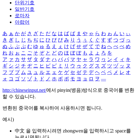
단위기호
일반기호
로마자
아랍어
あ
ぁ
か
が
さ
ざ
た
だ
な
は
ば
ぱ
ま
や
ゃ
ら
わ
ゎ
ん
い
ぃ
き
ぎ
し
じ
ち
ぢ
に
ひ
び
ぴ
み
り
う
ぅ
く
ぐ
す
ず
つ
づ
っ
ぬ
ふ
ぶ
ぷ
む
ゆ
ゅ
る
え
ぇ
け
げ
せ
ぜ
て
で
ね
へ
べ
ぺ
め
れ
お
ぉ
こ
ご
そ
ぞ
と
ど
の
ほ
ぼ
ぽ
も
よ
ょ
ろ
を
ア
ァ
カ
サ
ザ
タ
ダ
ナ
ハ
バ
パ
マ
ヤ
ャ
ラ
ワ
ヮ
ン
イ
ィ
キ
ギ
シ
ジ
チ
ヂ
ニ
ヒ
ビ
ピ
ミ
リ
ウ
ゥ
ク
グ
ス
ズ
ツ
ヅ
ッ
ヌ
フ
ブ
プ
ム
ユ
ュ
ル
エ
ェ
ケ
ゲ
セ
ゼ
テ
デ
ヘ
ベ
ペ
メ
レ
オ
ォ
コ
ゴ
ソ
ゾ
ト
ド
ノ
ホ
ボ
ポ
モ
ヨ
ョ
ロ
ヲ
―
http://chineseinput.net/
에서 pinyin(병음)방식으로 중국어를 변환
할 수 있습니다.
변환된 중국어를 복사하여 사용하시면 됩니다.
예시)
中文 을 입력하시려면
zhongwen
을 입력하시고 space를
누르시면됩니다.