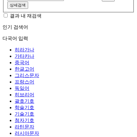
상세검색
결과 내 재검색
인기 검색어
다국어 입력
히라가나
가타카나
중국어
한글고어
그리스문자
프랑스어
독일어
히브리어
괄호기호
학술기호
기술기호
첨자기호
라틴문자
러시아문자