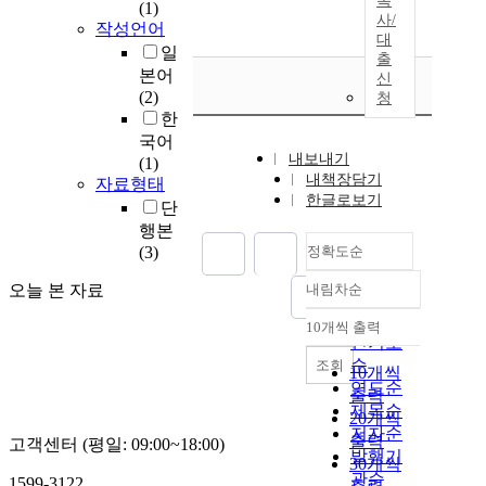
복
(1)
사/
작성언어
대
일
출
본어
신
(2)
청
한
국어
내보내기
(1)
내책장담기
자료형태
한글로보기
단
행본
(3)
정확도순
오늘 본 자료
내림차순
정확도
순
10개씩 출력
내림차순
인기도
순
조회
10개씩
연도순
출력
제목순
20개씩
저자순
출력
고객센터 (평일: 09:00~18:00)
발행기
30개씩
관순
1599-3122