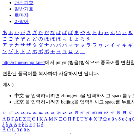
단위기호
일반기호
로마자
아랍어
あ
ぁ
か
が
さ
ざ
た
だ
な
は
ば
ぱ
ま
や
ゃ
ら
わ
ゎ
ん
い
ぃ
き
こ
ご
そ
ぞ
と
ど
の
ほ
ぼ
ぽ
も
よ
ょ
ろ
を
ア
ァ
カ
サ
ザ
タ
ダ
ナ
ハ
バ
パ
マ
ヤ
ャ
ラ
ワ
ヮ
ン
イ
ィ
キ
ギ
ソ
ゾ
ト
ド
ノ
ホ
ボ
ポ
モ
ヨ
ョ
ロ
ヲ
―
http://chineseinput.net/
에서 pinyin(병음)방식으로 중국어를 변환
변환된 중국어를 복사하여 사용하시면 됩니다.
예시)
中文 을 입력하시려면
zhongwen
을 입력하시고 space를
北京 을 입력하시려면
beijing
을 입력하시고 space를 누르
ㅥ
ㅦ
ㅧ
ㅨ
ㅩ
ㅪ
ㅫ
ㅬ
ㅭ
ㅮ
ㅯ
ㅰ
ㅱ
ㅲ
ㅳ
ㅴ
ㅵ
ㅶ
ㅷ
ㅸ
ㅹ
ㅺ
Α
Β
Γ
Δ
Ε
Ζ
Η
Θ
Ι
Κ
Λ
Μ
Ν
Ξ
Ο
Π
Ρ
Σ
Τ
Υ
Φ
Χ
Ψ
Ω
α
β
γ
δ
ε
ζ
η
á
à
Á
À
é
è
É
È
ç
Ç
ê
Ä
Ö
Ü
ä
ö
ü
ß