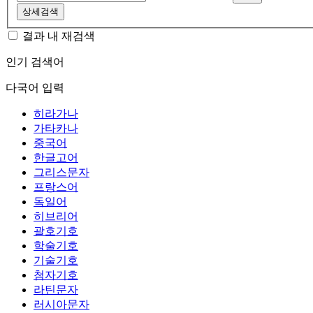
상세검색
결과 내 재검색
인기 검색어
다국어 입력
히라가나
가타카나
중국어
한글고어
그리스문자
프랑스어
독일어
히브리어
괄호기호
학술기호
기술기호
첨자기호
라틴문자
러시아문자