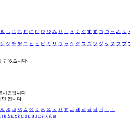
ぎ
し
じ
ち
ぢ
に
ひ
び
ぴ
み
り
う
ぅ
く
ぐ
す
ず
つ
づ
っ
ぬ
ふ
シ
ジ
チ
ヂ
ニ
ヒ
ビ
ピ
ミ
リ
ウ
ゥ
ク
グ
ス
ズ
ツ
ヅ
ッ
ヌ
フ
ブ
할 수 있습니다.
누르시면됩니다.
시면 됩니다.
ㅻ
ㅼ
ㅽ
ㅾ
ㅿ
ㆀ
ㆁ
ㆂ
ㆃ
ㆄ
ㆅ
ㆆ
ㆇ
ㆈ
ㆉ
ㆊ
ㆋ
ㆌ
ㆍ
ㆎ
θ
ι
κ
λ
μ
ν
ξ
ο
π
ρ
σ
τ
υ
φ
χ
ψ
ω