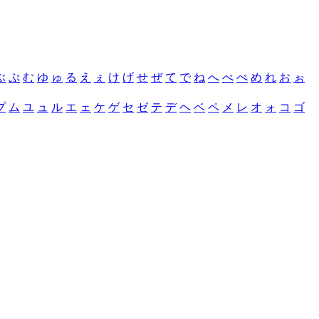
ぶ
ぷ
む
ゆ
ゅ
る
え
ぇ
け
げ
せ
ぜ
て
で
ね
へ
べ
ぺ
め
れ
お
ぉ
プ
ム
ユ
ュ
ル
エ
ェ
ケ
ゲ
セ
ゼ
テ
デ
ヘ
ベ
ペ
メ
レ
オ
ォ
コ
ゴ