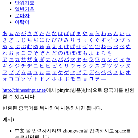
단위기호
일반기호
로마자
아랍어
あ
ぁ
か
が
さ
ざ
た
だ
な
は
ば
ぱ
ま
や
ゃ
ら
わ
ゎ
ん
い
ぃ
き
ぎ
し
じ
ち
ぢ
に
ひ
び
ぴ
み
り
う
ぅ
く
ぐ
す
ず
つ
づ
っ
ぬ
ふ
ぶ
ぷ
む
ゆ
ゅ
る
え
ぇ
け
げ
せ
ぜ
て
で
ね
へ
べ
ぺ
め
れ
お
ぉ
こ
ご
そ
ぞ
と
ど
の
ほ
ぼ
ぽ
も
よ
ょ
ろ
を
ア
ァ
カ
サ
ザ
タ
ダ
ナ
ハ
バ
パ
マ
ヤ
ャ
ラ
ワ
ヮ
ン
イ
ィ
キ
ギ
シ
ジ
チ
ヂ
ニ
ヒ
ビ
ピ
ミ
リ
ウ
ゥ
ク
グ
ス
ズ
ツ
ヅ
ッ
ヌ
フ
ブ
プ
ム
ユ
ュ
ル
エ
ェ
ケ
ゲ
セ
ゼ
テ
デ
ヘ
ベ
ペ
メ
レ
オ
ォ
コ
ゴ
ソ
ゾ
ト
ド
ノ
ホ
ボ
ポ
モ
ヨ
ョ
ロ
ヲ
―
http://chineseinput.net/
에서 pinyin(병음)방식으로 중국어를 변환
할 수 있습니다.
변환된 중국어를 복사하여 사용하시면 됩니다.
예시)
中文 을 입력하시려면
zhongwen
을 입력하시고 space를
누르시면됩니다.