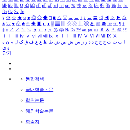
㎒
㎓
㎔
Ω
㏀
㏁
㎊
㎋
㎌
㏖
㏅
㎭
㎮
㎯
㏛
㎩
㎪
㎫
㎬
㏝
㏐
㏓
㏃
㏉
㏜
㏆
§
※
☆
★
○
●
◎
◇
◆
□
■
△
▽
→
←
↑
↓
↔
〓
◁
◀
▷
▶
♤
♠
♡
♥
♧
♣
⊙
◈
▣
◐
◑
▒
▤
▥
▨
▧
▦
▩
♨
☏
☎
☜
☞
¶
†
‡
↕
↗
↙
↖
↘
♭
♩
♪
♬
㉿
㈜
№
㏇
™
㏂
㏘
℡
＃
＆
＊
＠
ª
º
ⅰ
ⅱ
ⅲ
ⅳ
ⅴ
ⅵ
ⅶ
ⅷ
ⅸ
ⅹ
Ⅰ
Ⅱ
Ⅲ
Ⅳ
Ⅴ
Ⅵ
Ⅶ
Ⅷ
Ⅸ
Ⅹ
ا
ب
ت
ث
ج
ح
خ
د
ذ
ر
ز
س
ش
ص
ض
ط
ظ
ع
غ
ف
ق
ک
ل
م
ن
ه
و
ی
닫기
통합검색
국내학술논문
학위논문
해외학술논문
학술지