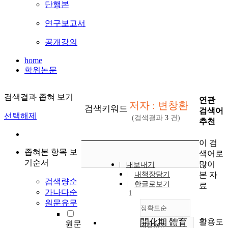
단행본
연구보고서
공개강의
home
학위논문
검색결과 좁혀 보기
연관
저자 : 변창환
검색키워드
검색어
선택해제
(검색결과
3
건)
추천
이 검
좁혀본 항목 보
색어로
기순서
많이
내보내기
본 자
내책장담기
검색량순
한글로보기
료
가나다순
1
원문유무
정확도순
활용도
開化期 體育
원문
내림차순