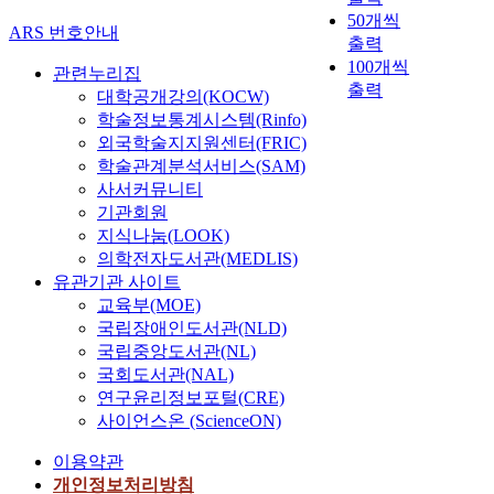
50개씩
ARS 번호안내
출력
100개씩
관련누리집
출력
대학공개강의(KOCW)
학술정보통계시스템(Rinfo)
외국학술지지원센터(FRIC)
학술관계분석서비스(SAM)
사서커뮤니티
기관회원
지식나눔(LOOK)
의학전자도서관(MEDLIS)
유관기관 사이트
교육부(MOE)
국립장애인도서관(NLD)
국립중앙도서관(NL)
국회도서관(NAL)
연구윤리정보포털(CRE)
사이언스온 (ScienceON)
이용약관
개인정보처리방침