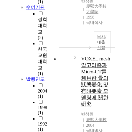
변창환
(1)
慶熙大學校
수여기관
大學院
1998
경희
국내석사
대학
교
복사/
(2)
대출
신청
한국
교원
3
VOXEL mesh
대학
알고리즘과
교
Micro-CT를
(1)
利用한 骨의
발행연도
狀態變化 및
有限要素 모
2004
(1)
델링에 關한
硏究
1998
(1)
변창환
慶熙大學校
1992
2004
(1)
국내박사