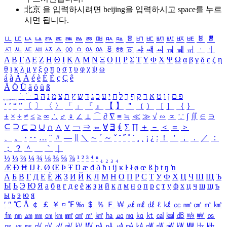
北京 을 입력하시려면
beijing
을 입력하시고 space를 누르
시면 됩니다.
ㅥ
ㅦ
ㅧ
ㅨ
ㅩ
ㅪ
ㅫ
ㅬ
ㅭ
ㅮ
ㅯ
ㅰ
ㅱ
ㅲ
ㅳ
ㅴ
ㅵ
ㅶ
ㅷ
ㅸ
ㅹ
ㅺ
ㅻ
ㅼ
ㅽ
ㅾ
ㅿ
ㆀ
ㆁ
ㆂ
ㆃ
ㆄ
ㆅ
ㆆ
ㆇ
ㆈ
ㆉ
ㆊ
ㆋ
ㆌ
ㆍ
ㆎ
Α
Β
Γ
Δ
Ε
Ζ
Η
Θ
Ι
Κ
Λ
Μ
Ν
Ξ
Ο
Π
Ρ
Σ
Τ
Υ
Φ
Χ
Ψ
Ω
α
β
γ
δ
ε
ζ
η
θ
ι
κ
λ
μ
ν
ξ
ο
π
ρ
σ
τ
υ
φ
χ
ψ
ω
á
à
Á
À
é
è
É
È
ç
Ç
ê
Ä
Ö
Ü
ä
ö
ü
ß
ְ
ֳ
ֲ
ֱ
ָ
ַ
ֵ
ֶ
ִ
ֹ
ּ
ֻ
ׂ
ׁ
ּ
ב
ה
נ
מ
צ
ת
ץ
ש
ד
ג
כ
ע
י
ח
ל
ך
ף
ק
ר
א
ט
ו
ן
ם
פ
‘
’
“
”
〔
〕
〈
〉
「
」
『
』
【
】
＂
（
）
［
］
｛
｝
±
×
÷
≠
≤
≥
∞
∴
♂
♀
∠
⊥
⌒
∂
∇
≡
≒
≪
≫
√
∽
∝
∵
∫
∬
∈
∋
⊆
⊇
⊂
⊃
∪
∩
∧
∨
￢
⇒
⇔
∀
∃
∮
∑
∏
＋
－
＜
＝
＞
、
。
·
‥
…
¨
〃
―
∥
＼
∼
´
～
ˇ
˘
˝
˚
˙
¸
˛
¡
¿
ː
！
＇
，
．
／
：
；
？
＾
＿
｀
｜
½
⅓
⅔
¼
¾
⅛
⅜
⅝
⅞
¹
²
³
⁴
ⁿ
₁
₂
₃
₄
Æ
Ð
Ħ
Ĳ
Ł
Ø
Œ
Þ
Ŧ
Ŋ
æ
đ
ð
ħ
ı
ĳ
ĸ
ŀ
ł
ø
œ
ß
þ
ŧ
ŋ
ŉ
А
Б
В
Г
Д
Е
Ё
Ж
З
И
Й
К
Л
М
Н
О
П
Р
С
Т
У
Ф
Х
Ц
Ч
Ш
Щ
Ъ
Ы
Ь
Э
Ю
Я
а
б
в
г
д
е
ё
ж
з
и
й
к
л
м
н
о
п
р
с
т
у
ф
х
ц
ч
ш
щ
ъ
ы
ь
э
ю
я
′
″
℃
Å
￠
￡
￥
¤
℉
‰
＄
％
Ｆ
￦
㎕
㎖
㎗
ℓ
㎘
㏄
㎣
㎤
㎥
㎦
㎙
㎚
㎛
㎜
㎝
㎞
㎟
㎠
㎡
㎢
㏊
㎍
㎎
㎏
㏏
㎈
㎉
㏈
㎧
㎨
㎰
㎱
㎲
㎳
㎴
㎵
㎶
㎷
㎸
㎹
㎀
㎁
㎂
㎃
㎄
㎺
㎻
㎽
㎾
㎿
㎐
㎑