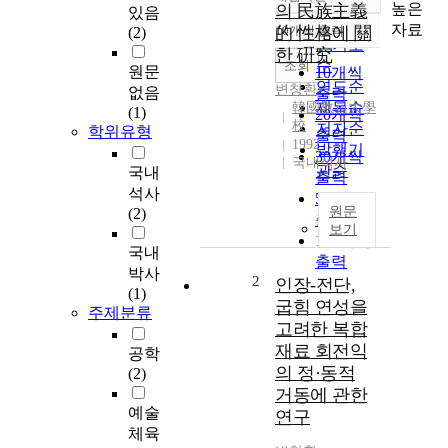
정확도
높은
의 民族主義
있음
순
자료
的 性格에 關
10개씩 출력
(2)
내림차순
인기도
한 硏究
순
조회
원문
10개씩
연도순
변창환
없음
출력
제목순
韓國敎員大學
(1)
20개씩
校
저자순
학위유형
출력
1992
발행기
30개씩
국내석사
관순
국내
출력
석사
50개씩
원문
(2)
출력
보기
100개씩
국내
출력
박사
2
인장-전단,
(1)
굽힘 연성을
주제분류
고려한 복합
재료 회전익
공학
의 정·동적
(2)
거동에 관한
예술
연구
체육