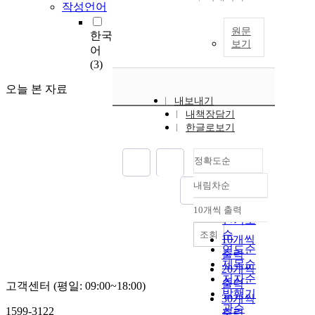
작성언어
원문
한국
보기
어
(3)
오늘 본 자료
내보내기
내책장담기
한글로보기
정확도순
내림차순
정확도
순
10개씩 출력
내림차순
인기도
순
조회
10개씩
연도순
출력
제목순
20개씩
저자순
출력
고객센터 (평일: 09:00~18:00)
발행기
30개씩
관순
1599-3122
출력