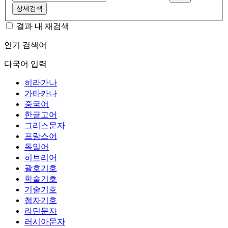
상세검색
결과 내 재검색
인기 검색어
다국어 입력
히라가나
가타카나
중국어
한글고어
그리스문자
프랑스어
독일어
히브리어
괄호기호
학술기호
기술기호
첨자기호
라틴문자
러시아문자