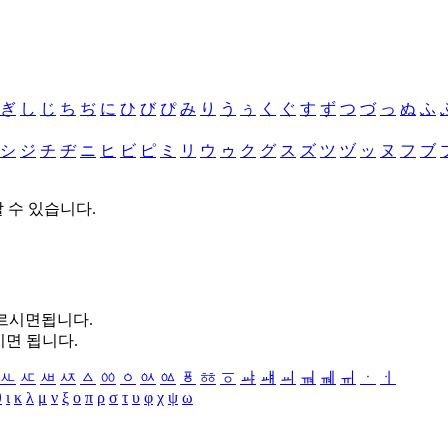
ぎ
し
じ
ち
ぢ
に
ひ
び
ぴ
み
り
う
ぅ
く
ぐ
す
ず
つ
づ
っ
ぬ
ふ
シ
ジ
チ
ヂ
ニ
ヒ
ビ
ピ
ミ
リ
ウ
ゥ
ク
グ
ス
ズ
ツ
ヅ
ッ
ヌ
フ
ブ
할 수 있습니다.
누르시면됩니다.
시면 됩니다.
ㅻ
ㅼ
ㅽ
ㅾ
ㅿ
ㆀ
ㆁ
ㆂ
ㆃ
ㆄ
ㆅ
ㆆ
ㆇ
ㆈ
ㆉ
ㆊ
ㆋ
ㆌ
ㆍ
ㆎ
θ
ι
κ
λ
μ
ν
ξ
ο
π
ρ
σ
τ
υ
φ
χ
ψ
ω