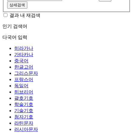
상세검색
결과 내 재검색
인기 검색어
다국어 입력
히라가나
가타카나
중국어
한글고어
그리스문자
프랑스어
독일어
히브리어
괄호기호
학술기호
기술기호
첨자기호
라틴문자
러시아문자