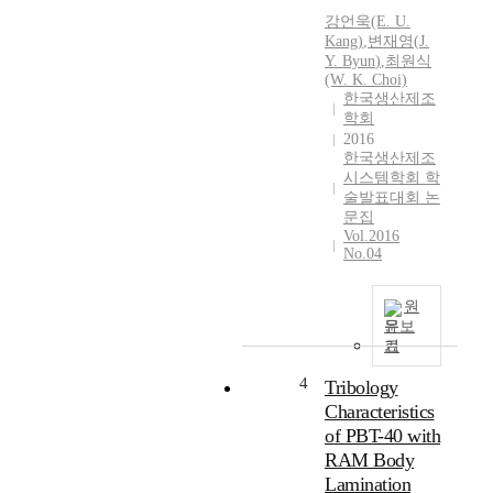
s
강언욱(E. U.
a
Kang)
,
변재영
(
J.
n
Y.
Byun
)
,
최원식
d
(W. K. Choi)
e
한국생산제조
v
학회
a
2016
한국생산제조
l
시스템학회 학
u
술발표대회 논
a
문집
t
Vol.2016
e
No.04
s
a
원
m
문보
e
기
c
h
4
Tribology
a
Characteristics
n
of PBT-40 with
i
RAM Body
c
Lamination
a