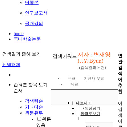
단행본
연구보고서
공개강의
home
국내학술논문
저자 : 변재영
검색결과 좁혀 보기
연
검색키워드
(J.Y. Byun)
관
선택해제
검
(검색결과
9
건)
색
무료
기관 내 무료
어
좁혀본 항목 보기
유료
추
순서
천
검색량순
이
내보내기
가나다순
내책장담기
검
원문유무
한글로보기
색
1
원문
어
있음