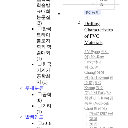
기
학술발
표대회
논문집
2
(3)
Drilling
한국
Characteristics
트라이
of PVC
볼로지
Materials
학회 학
J.Y
Byun
(
변재
술대회
영
)
,
Na-Ram
(1)
Park(박나
한국
람)
,
S.W
기계가
Chung(정성
공학회
원)
,
S.H Kwon(권
지
(1)
순홍)
,
S.G
주제분류
Kwon(권순
구)
,
J.
M Park(박
공학
종민)
,
J.
S Kim(김
(8)
종순)
,
Won-Sik
기타
Choi(최원식)
(1)
한국기계가공
발행연도
학회
2018
2015