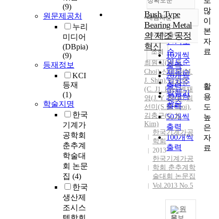
로
정확도순
(9)
많
Bush Type
원문제공처
내림차순
이
정확도
Bearing Metal
누리
본
순
의 제조 공정
10개씩 출력
미디어
내림차순
자
인기도
혁신
(DBpia)
료
순
조회
10개씩
(9)
연도순
최원식(W. S.
등재정보
출력
Choi)
,
신미정(M.
제목순
KCI
20개씩
J.
Shin)
,
이창주
저자순
등재
출력
활
(C.
J
1. Lee)
,
변재
발행기
(1)
30개씩
용
영
(
J.
Y.
Byun
)
,
최
관순
학술지명
출력
도
선미(S.M.Choi)
,
한국
김충구(C. K.
50개씩
높
Kim)
기계가
출력
은
한국기계가공
공학회
100개씩
자
학회
춘추계
출력
료
2013
학술대
한국기계가공
회 논문
학회 춘추계학
집
(4)
술대회 논문집
Vol.2013 No.5
한국
생산제
조시스
원
템학회
문보