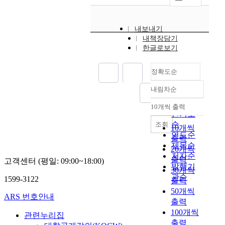
b
r
내보내기
i
내책장담기
c
한글로보기
a
n
t
정확도순
a
내림차순
n
정확도
d
순
10개씩 출력
내림차순
o
인기도
n
순
조회
10개씩
e
연도순
출력
i
제목순
20개씩
n
저자순
출력
고객센터 (평일: 09:00~18:00)
v
발행기
30개씩
o
관순
1599-3122
출력
l
50개씩
v
ARS 번호안내
i
출력
n
100개씩
관련누리집
g
출력