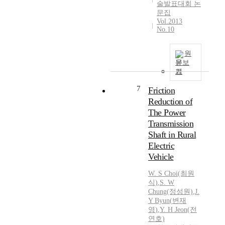
술발표대회 논
a
문집
t
Vol.2013
e
No.10
r
i
원
a
문보
l
기
,
t
7
Friction
w
Reduction of
o
The Power
t
Transmission
r
Shaft in Rural
e
Electric
a
Vehicle
t
m
W. S Choi(최원
e
식)
,
S. W
n
Chung(정성원)
,
J.
t
Y
Byun
(
변재
e
영
)
,
Y.
H Jeon(전
x
연호)