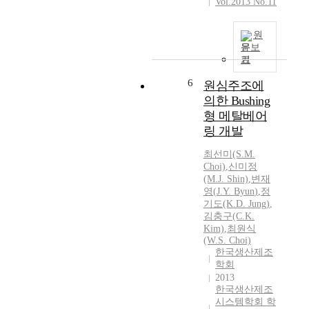
Vol.2013 No.11
t
e
원
r
문보
i
기
a
6
l
원심주조에
.
의한 Bushing
A
형 메탈베어
c
링 개발
c
o
최선미(S.M.
r
Choi)
,
신미정
(M.
J.
Shin)
,
변재
d
영
(
J.Y.
Byun
)
,
정
i
기도(K.D. Jung)
,
n
김충구(C.K.
g
Kim)
,
최원식
t
(W.S. Choi)
o
한국생산제조
t
학회
h
2013
한국생산제조
e
시스템학회 학
m