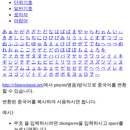
단위기호
일반기호
로마자
아랍어
あ
ぁ
か
が
さ
ざ
た
だ
な
は
ば
ぱ
ま
や
ゃ
ら
わ
ゎ
ん
い
ぃ
き
ぎ
し
じ
ち
ぢ
に
ひ
び
ぴ
み
り
う
ぅ
く
ぐ
す
ず
つ
づ
っ
ぬ
ふ
ぶ
ぷ
む
ゆ
ゅ
る
え
ぇ
け
げ
せ
ぜ
て
で
ね
へ
べ
ぺ
め
れ
お
ぉ
こ
ご
そ
ぞ
と
ど
の
ほ
ぼ
ぽ
も
よ
ょ
ろ
を
ア
ァ
カ
サ
ザ
タ
ダ
ナ
ハ
バ
パ
マ
ヤ
ャ
ラ
ワ
ヮ
ン
イ
ィ
キ
ギ
シ
ジ
チ
ヂ
ニ
ヒ
ビ
ピ
ミ
リ
ウ
ゥ
ク
グ
ス
ズ
ツ
ヅ
ッ
ヌ
フ
ブ
プ
ム
ユ
ュ
ル
エ
ェ
ケ
ゲ
セ
ゼ
テ
デ
ヘ
ベ
ペ
メ
レ
オ
ォ
コ
ゴ
ソ
ゾ
ト
ド
ノ
ホ
ボ
ポ
モ
ヨ
ョ
ロ
ヲ
―
http://chineseinput.net/
에서 pinyin(병음)방식으로 중국어를 변환
할 수 있습니다.
변환된 중국어를 복사하여 사용하시면 됩니다.
예시)
中文 을 입력하시려면
zhongwen
을 입력하시고 space를
누르시면됩니다.