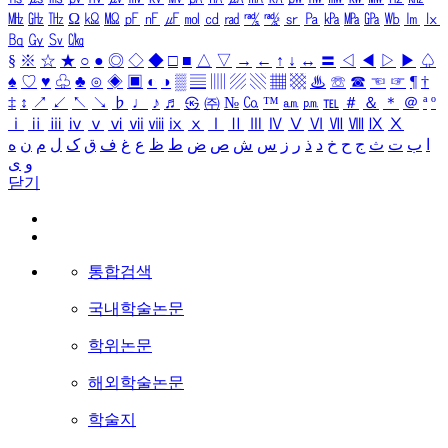
㎒
㎓
㎔
Ω
㏀
㏁
㎊
㎋
㎌
㏖
㏅
㎭
㎮
㎯
㏛
㎩
㎪
㎫
㎬
㏝
㏐
㏓
㏃
㏉
㏜
㏆
§
※
☆
★
○
●
◎
◇
◆
□
■
△
▽
→
←
↑
↓
↔
〓
◁
◀
▷
▶
♤
♠
♡
♥
♧
♣
⊙
◈
▣
◐
◑
▒
▤
▥
▨
▧
▦
▩
♨
☏
☎
☜
☞
¶
†
‡
↕
↗
↙
↖
↘
♭
♩
♪
♬
㉿
㈜
№
㏇
™
㏂
㏘
℡
＃
＆
＊
＠
ª
º
ⅰ
ⅱ
ⅲ
ⅳ
ⅴ
ⅵ
ⅶ
ⅷ
ⅸ
ⅹ
Ⅰ
Ⅱ
Ⅲ
Ⅳ
Ⅴ
Ⅵ
Ⅶ
Ⅷ
Ⅸ
Ⅹ
ا
ب
ت
ث
ج
ح
خ
د
ذ
ر
ز
س
ش
ص
ض
ط
ظ
ع
غ
ف
ق
ک
ل
م
ن
ه
و
ی
닫기
통합검색
국내학술논문
학위논문
해외학술논문
학술지