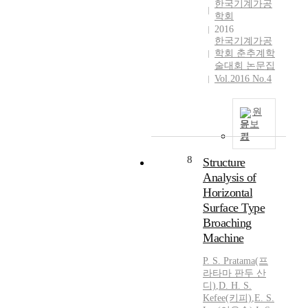
p
한국기계가공
학회
e
2016
r
한국기계가공
i
학회 춘추계학
m
술대회 논문집
e
Vol.2016 No.4
n
t
원
s
문보
w
기
e
r
8
Structure
e
Analysis of
c
Horizontal
o
Surface Type
n
Broaching
d
Machine
u
c
P. S. Pratama(프
t
라타마 판두 산
e
디)
,
D. H. S.
d
Kefee(키피)
,
E. S.
,