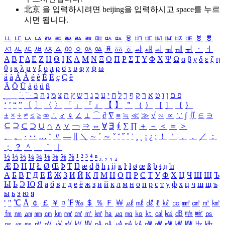
北京 을 입력하시려면
beijing
을 입력하시고 space를 누르
시면 됩니다.
ㅥ
ㅦ
ㅧ
ㅨ
ㅩ
ㅪ
ㅫ
ㅬ
ㅭ
ㅮ
ㅯ
ㅰ
ㅱ
ㅲ
ㅳ
ㅴ
ㅵ
ㅶ
ㅷ
ㅸ
ㅹ
ㅺ
ㅻ
ㅼ
ㅽ
ㅾ
ㅿ
ㆀ
ㆁ
ㆂ
ㆃ
ㆄ
ㆅ
ㆆ
ㆇ
ㆈ
ㆉ
ㆊ
ㆋ
ㆌ
ㆍ
ㆎ
Α
Β
Γ
Δ
Ε
Ζ
Η
Θ
Ι
Κ
Λ
Μ
Ν
Ξ
Ο
Π
Ρ
Σ
Τ
Υ
Φ
Χ
Ψ
Ω
α
β
γ
δ
ε
ζ
η
θ
ι
κ
λ
μ
ν
ξ
ο
π
ρ
σ
τ
υ
φ
χ
ψ
ω
á
à
Á
À
é
è
É
È
ç
Ç
ê
Ä
Ö
Ü
ä
ö
ü
ß
ְ
ֳ
ֲ
ֱ
ָ
ַ
ֵ
ֶ
ִ
ֹ
ּ
ֻ
ׂ
ׁ
ּ
ב
ה
נ
מ
צ
ת
ץ
ש
ד
ג
כ
ע
י
ח
ל
ך
ף
ק
ר
א
ט
ו
ן
ם
פ
‘
’
“
”
〔
〕
〈
〉
「
」
『
』
【
】
＂
（
）
［
］
｛
｝
±
×
÷
≠
≤
≥
∞
∴
♂
♀
∠
⊥
⌒
∂
∇
≡
≒
≪
≫
√
∽
∝
∵
∫
∬
∈
∋
⊆
⊇
⊂
⊃
∪
∩
∧
∨
￢
⇒
⇔
∀
∃
∮
∑
∏
＋
－
＜
＝
＞
、
。
·
‥
…
¨
〃
―
∥
＼
∼
´
～
ˇ
˘
˝
˚
˙
¸
˛
¡
¿
ː
！
＇
，
．
／
：
；
？
＾
＿
｀
｜
½
⅓
⅔
¼
¾
⅛
⅜
⅝
⅞
¹
²
³
⁴
ⁿ
₁
₂
₃
₄
Æ
Ð
Ħ
Ĳ
Ł
Ø
Œ
Þ
Ŧ
Ŋ
æ
đ
ð
ħ
ı
ĳ
ĸ
ŀ
ł
ø
œ
ß
þ
ŧ
ŋ
ŉ
А
Б
В
Г
Д
Е
Ё
Ж
З
И
Й
К
Л
М
Н
О
П
Р
С
Т
У
Ф
Х
Ц
Ч
Ш
Щ
Ъ
Ы
Ь
Э
Ю
Я
а
б
в
г
д
е
ё
ж
з
и
й
к
л
м
н
о
п
р
с
т
у
ф
х
ц
ч
ш
щ
ъ
ы
ь
э
ю
я
′
″
℃
Å
￠
￡
￥
¤
℉
‰
＄
％
Ｆ
￦
㎕
㎖
㎗
ℓ
㎘
㏄
㎣
㎤
㎥
㎦
㎙
㎚
㎛
㎜
㎝
㎞
㎟
㎠
㎡
㎢
㏊
㎍
㎎
㎏
㏏
㎈
㎉
㏈
㎧
㎨
㎰
㎱
㎲
㎳
㎴
㎵
㎶
㎷
㎸
㎹
㎀
㎁
㎂
㎃
㎄
㎺
㎻
㎽
㎾
㎿
㎐
㎑