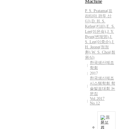
Machine
a
w
P. S. Pratama(프
e
라타마 판두 산
t
디)
,
D. H. S.
c
Kefee(키피)
,
E. S.
o
Lee(이은숙)
,
J.
Y.
Byun
(
변재영
)
,
J.
n
S. Lee(이중순)
,
J.
d
H. Jeong(정정
i
환)
,
W. S. Choi(최
t
원식)
i
한국생산제조
o
학회
n
2017
o
한국생산제조
r
시스템학회 학
술발표대회 논
u
문집
s
Vol.2017
i
No.12
n
g
원
a
문보
l
기
u