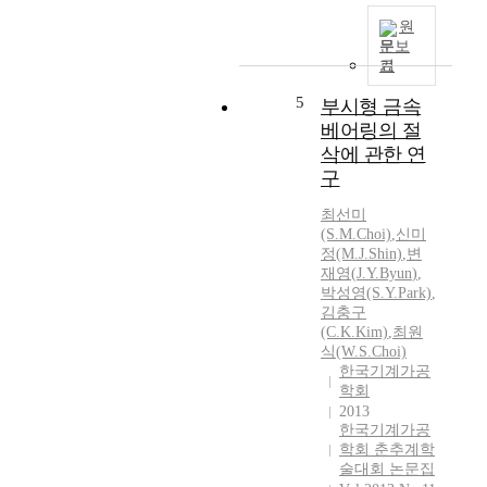
i
원
n
문보
v
기
o
l
5
부시형 금속
v
베어링의 절
e
삭에 관한 연
s
구
d
r
최선미
i
(S.M.Choi)
,
신미
l
정(M.
J.
Shin)
,
변
l
재영
(
J.Y.
Byun
)
,
i
박성영(S.
Y.
Park)
,
김충구
n
(C.K.Kim)
,
최원
g
식(W.S.Choi)
o
한국기계가공
n
학회
P
2013
V
한국기계가공
S
학회 춘추계학
m
술대회 논문집
a