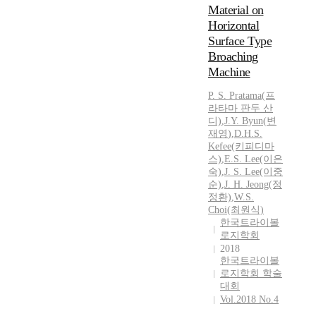
Material on
l
Horizontal
m
Surface Type
a
c
Broaching
h
Machine
i
P. S. Pratama(프
n
라타마 판두 산
i
디)
,
J.Y.
Byun
(
변
n
재영
)
,
D.H.S.
g
Kefee(키피디마
p
스)
,
E.S. Lee(이은
r
숙)
,
J.
S. Lee(이중
o
순)
,
J.
H. Jeong(정
c
정환)
,
W.S.
e
Choi(최원식)
한국트라이볼
s
로지학회
s
2018
w
한국트라이볼
h
로지학회 학술
i
대회
c
Vol.2018 No.4
h