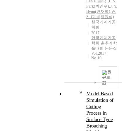
Lee(이은숙)
,
I. S.
o
Park(박인수)
,
J.
Y.
n
Byun
(
변재영
)
,
W.
e
S. Choi(최원식)
한국기계가공
i
학회
n
2017
v
한국기계가공
o
학회 춘추계학
l
술대회 논문집
v
Vol.2017
i
No.10
n
g
원
d
문보
r
기
i
9
l
Model Based
l
Simulation of
i
Cutting
n
Process in
g
Surface Type
i
Broaching
n