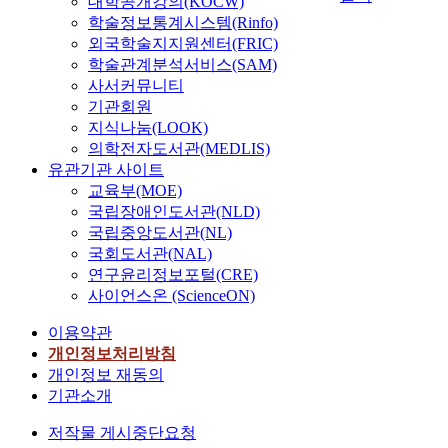
대학공개강의(KOCW)
d
학술정보통계시스템(Rinfo)
r
외국학술지지원센터(FRIC)
i
학술관계분석서비스(SAM)
l
사서커뮤니티
l
기관회원
i
지식나눔(LOOK)
n
의학전자도서관(MEDLIS)
g
유관기관 사이트
i
교육부(MOE)
n
국립장애인도서관(NLD)
a
국립중앙도서관(NL)
d
r
국회도서관(NAL)
y
연구윤리정보포털(CRE)
c
사이언스온 (ScienceON)
o
이용약관
n
d
개인정보처리방침
i
개인정보 재동의
t
기관소개
i
저작물 게시중단요청
o