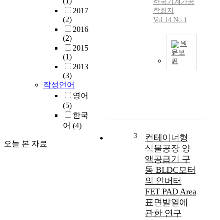
(1)
한국기계가공
2017
학회지
(2)
Vol.14 No.1
2016
(2)
원
2015
문보
(1)
기
T
2013
h
(3)
작성언어
i
s
영어
p
(5)
a
한국
p
어
(4)
e
3
컨테이너형
오늘 본 자료
r
식물공장 양
d
액공급기 구
e
동 BLDC모터
v
의 인버터
e
FET PAD Area
l
표면발열에
o
관한 연구
p