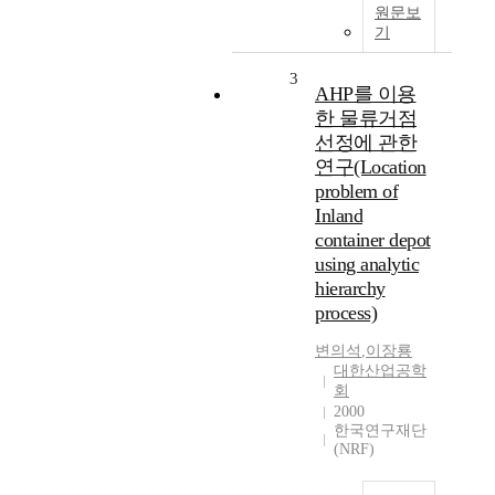
원문보
기
3
AHP를 이용
한 물류거점
선정에 관한
연구(Location
problem of
Inland
container depot
using analytic
hierarchy
process)
변의석
,
이장룡
대한산업공학
회
2000
한국연구재단
(NRF)