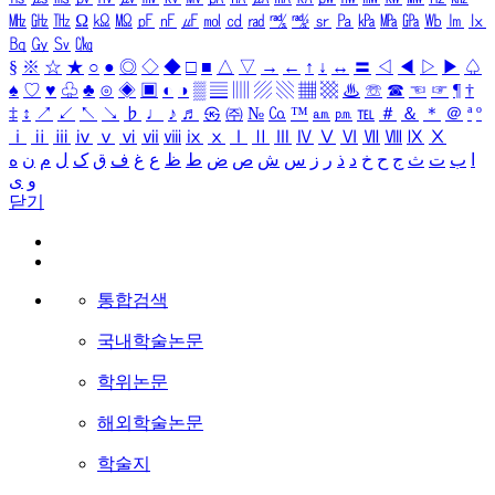
㎒
㎓
㎔
Ω
㏀
㏁
㎊
㎋
㎌
㏖
㏅
㎭
㎮
㎯
㏛
㎩
㎪
㎫
㎬
㏝
㏐
㏓
㏃
㏉
㏜
㏆
§
※
☆
★
○
●
◎
◇
◆
□
■
△
▽
→
←
↑
↓
↔
〓
◁
◀
▷
▶
♤
♠
♡
♥
♧
♣
⊙
◈
▣
◐
◑
▒
▤
▥
▨
▧
▦
▩
♨
☏
☎
☜
☞
¶
†
‡
↕
↗
↙
↖
↘
♭
♩
♪
♬
㉿
㈜
№
㏇
™
㏂
㏘
℡
＃
＆
＊
＠
ª
º
ⅰ
ⅱ
ⅲ
ⅳ
ⅴ
ⅵ
ⅶ
ⅷ
ⅸ
ⅹ
Ⅰ
Ⅱ
Ⅲ
Ⅳ
Ⅴ
Ⅵ
Ⅶ
Ⅷ
Ⅸ
Ⅹ
ا
ب
ت
ث
ج
ح
خ
د
ذ
ر
ز
س
ش
ص
ض
ط
ظ
ع
غ
ف
ق
ک
ل
م
ن
ه
و
ی
닫기
통합검색
국내학술논문
학위논문
해외학술논문
학술지