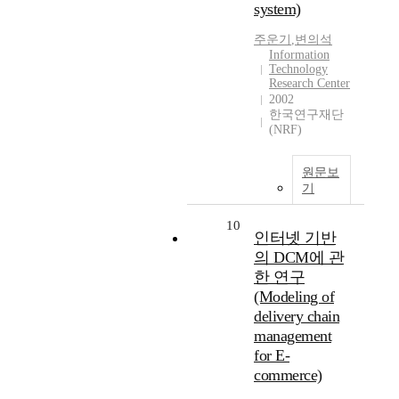
system)
주운기
,
변의석
Information
Technology
Research Center
2002
한국연구재단
(NRF)
원문보
기
10
인터넷 기반
의 DCM에 관
한 연구
(Modeling of
delivery chain
management
for E-
commerce)