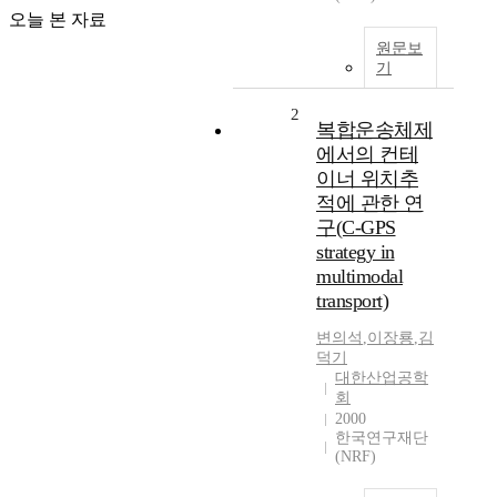
오늘 본 자료
원문보
기
2
복합운송체제
에서의 컨테
이너 위치추
적에 관한 연
구(C-GPS
strategy in
multimodal
transport)
변의석
,
이장룡
,
김
덕기
대한산업공학
회
2000
한국연구재단
(NRF)