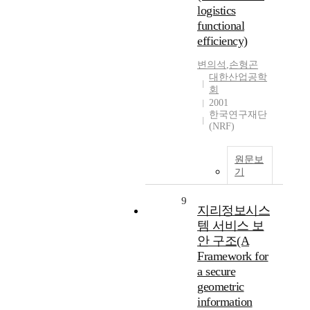
logistics
functional
efficiency)
변의석
,
손형곤
대한산업공학
회
2001
한국연구재단
(NRF)
원문보
기
9
지리정보시스
템 서비스 보
안 구조(A
Framework for
a secure
geometric
information