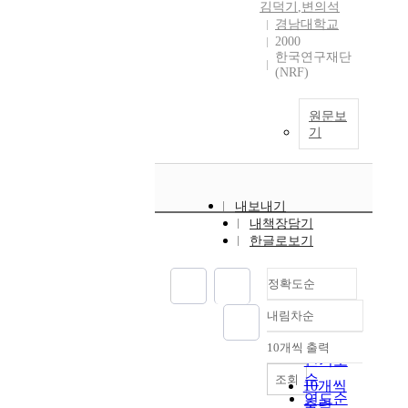
김덕기
,
변의석
경남대학교
2000
한국연구재단
(NRF)
원문보
기
내보내기
내책장담기
한글로보기
정확도순
내림차순
정확도
순
10개씩 출력
내림차순
인기도
순
조회
10개씩
연도순
출력