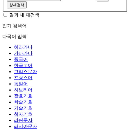
상세검색
결과 내 재검색
인기 검색어
다국어 입력
히라가나
가타카나
중국어
한글고어
그리스문자
프랑스어
독일어
히브리어
괄호기호
학술기호
기술기호
첨자기호
라틴문자
러시아문자