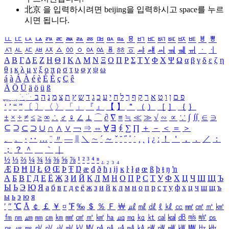
北京 을 입력하시려면
beijing
을 입력하시고 space를 누르
시면 됩니다.
ㅥ
ㅦ
ㅧ
ㅨ
ㅩ
ㅪ
ㅫ
ㅬ
ㅭ
ㅮ
ㅯ
ㅰ
ㅱ
ㅲ
ㅳ
ㅴ
ㅵ
ㅶ
ㅷ
ㅸ
ㅹ
ㅺ
ㅻ
ㅼ
ㅽ
ㅾ
ㅿ
ㆀ
ㆁ
ㆂ
ㆃ
ㆄ
ㆅ
ㆆ
ㆇ
ㆈ
ㆉ
ㆊ
ㆋ
ㆌ
ㆍ
ㆎ
Α
Β
Γ
Δ
Ε
Ζ
Η
Θ
Ι
Κ
Λ
Μ
Ν
Ξ
Ο
Π
Ρ
Σ
Τ
Υ
Φ
Χ
Ψ
Ω
α
β
γ
δ
ε
ζ
η
θ
ι
κ
λ
μ
ν
ξ
ο
π
ρ
σ
τ
υ
φ
χ
ψ
ω
á
à
Á
À
é
è
É
È
ç
Ç
ê
Ä
Ö
Ü
ä
ö
ü
ß
ְ
ֳ
ֲ
ֱ
ָ
ַ
ֵ
ֶ
ִ
ֹ
ּ
ֻ
ׂ
ׁ
ּ
ב
ה
נ
מ
צ
ת
ץ
ש
ד
ג
כ
ע
י
ח
ל
ך
ף
ק
ר
א
ט
ו
ן
ם
פ
‘
’
“
”
〔
〕
〈
〉
「
」
『
』
【
】
＂
（
）
［
］
｛
｝
±
×
÷
≠
≤
≥
∞
∴
♂
♀
∠
⊥
⌒
∂
∇
≡
≒
≪
≫
√
∽
∝
∵
∫
∬
∈
∋
⊆
⊇
⊂
⊃
∪
∩
∧
∨
￢
⇒
⇔
∀
∃
∮
∑
∏
＋
－
＜
＝
＞
、
。
·
‥
…
¨
〃
―
∥
＼
∼
´
～
ˇ
˘
˝
˚
˙
¸
˛
¡
¿
ː
！
＇
，
．
／
：
；
？
＾
＿
｀
｜
½
⅓
⅔
¼
¾
⅛
⅜
⅝
⅞
¹
²
³
⁴
ⁿ
₁
₂
₃
₄
Æ
Ð
Ħ
Ĳ
Ł
Ø
Œ
Þ
Ŧ
Ŋ
æ
đ
ð
ħ
ı
ĳ
ĸ
ŀ
ł
ø
œ
ß
þ
ŧ
ŋ
ŉ
А
Б
В
Г
Д
Е
Ё
Ж
З
И
Й
К
Л
М
Н
О
П
Р
С
Т
У
Ф
Х
Ц
Ч
Ш
Щ
Ъ
Ы
Ь
Э
Ю
Я
а
б
в
г
д
е
ё
ж
з
и
й
к
л
м
н
о
п
р
с
т
у
ф
х
ц
ч
ш
щ
ъ
ы
ь
э
ю
я
′
″
℃
Å
￠
￡
￥
¤
℉
‰
＄
％
Ｆ
￦
㎕
㎖
㎗
ℓ
㎘
㏄
㎣
㎤
㎥
㎦
㎙
㎚
㎛
㎜
㎝
㎞
㎟
㎠
㎡
㎢
㏊
㎍
㎎
㎏
㏏
㎈
㎉
㏈
㎧
㎨
㎰
㎱
㎲
㎳
㎴
㎵
㎶
㎷
㎸
㎹
㎀
㎁
㎂
㎃
㎄
㎺
㎻
㎽
㎾
㎿
㎐
㎑