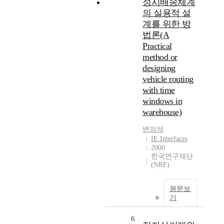
정시배송체계
의 실용적 설
계를 위한 방
법론(A
Practical
method or
designing
vehicle routing
with time
windows in
warehouse)
변의석
IE Interfaces
2000
한국연구재단
(NRF)
원문보
기
6