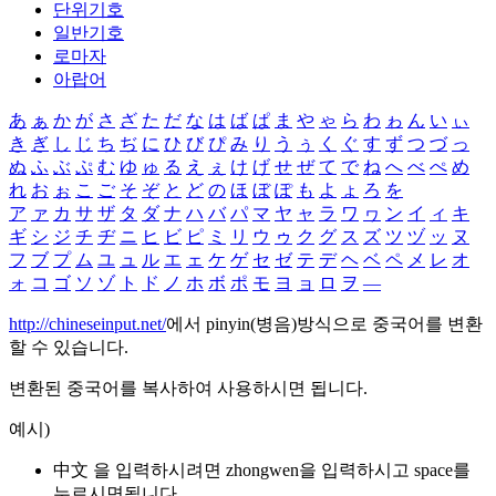
단위기호
일반기호
로마자
아랍어
あ
ぁ
か
が
さ
ざ
た
だ
な
は
ば
ぱ
ま
や
ゃ
ら
わ
ゎ
ん
い
ぃ
き
ぎ
し
じ
ち
ぢ
に
ひ
び
ぴ
み
り
う
ぅ
く
ぐ
す
ず
つ
づ
っ
ぬ
ふ
ぶ
ぷ
む
ゆ
ゅ
る
え
ぇ
け
げ
せ
ぜ
て
で
ね
へ
べ
ぺ
め
れ
お
ぉ
こ
ご
そ
ぞ
と
ど
の
ほ
ぼ
ぽ
も
よ
ょ
ろ
を
ア
ァ
カ
サ
ザ
タ
ダ
ナ
ハ
バ
パ
マ
ヤ
ャ
ラ
ワ
ヮ
ン
イ
ィ
キ
ギ
シ
ジ
チ
ヂ
ニ
ヒ
ビ
ピ
ミ
リ
ウ
ゥ
ク
グ
ス
ズ
ツ
ヅ
ッ
ヌ
フ
ブ
プ
ム
ユ
ュ
ル
エ
ェ
ケ
ゲ
セ
ゼ
テ
デ
ヘ
ベ
ペ
メ
レ
オ
ォ
コ
ゴ
ソ
ゾ
ト
ド
ノ
ホ
ボ
ポ
モ
ヨ
ョ
ロ
ヲ
―
http://chineseinput.net/
에서 pinyin(병음)방식으로 중국어를 변환
할 수 있습니다.
변환된 중국어를 복사하여 사용하시면 됩니다.
예시)
中文 을 입력하시려면
zhongwen
을 입력하시고 space를
누르시면됩니다.