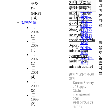
로
정확도
기반 구축을
구재
많
순
위한 물류정
10개씩 출력
단
내림차순
이
인기도
보의 네트워
(NRF)
본
순
조회
10개씩
(14)
크 연계에 관
자
연도순
발행연도
출력
한 연구(A
료
제목순
20개씩
Stusy of
저자순
2004
출력
network inter-
발행기
(1)
30개씩
connectivity via
관순
활
출력
3-port
2003
용
50개씩
(1)
information
도
출력
systems for
높
100개씩
2002
multi modal
은
출력
(1)
infra structure)
자
2001
료
변의석
,
김성수
,
한
(4)
광진
Korean Society
2000
of Supply
(5)
Chain
management
2001
1999
한국연구재단
(2)
(NRF)