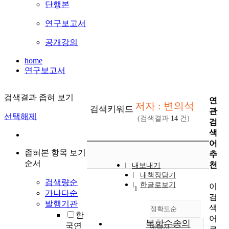
단행본
연구보고서
공개강의
home
연구보고서
검색결과 좁혀 보기
연
저자 : 변의석
검색키워드
관
선택해제
(검색결과
14
건)
검
색
어
좁혀본 항목 보기
추
순서
천
내보내기
내책장담기
검색량순
한글로보기
이
1
가나다순
검
발행기관
색
정확도순
한
어
복합수송의
국연
내림차순