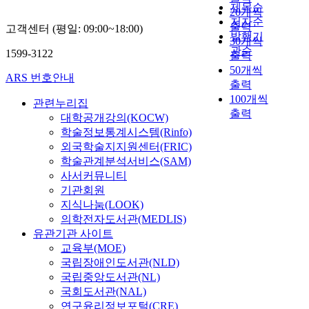
제목순
20개씩
저자순
출력
고객센터 (평일: 09:00~18:00)
발행기
30개씩
관순
1599-3122
출력
50개씩
ARS 번호안내
출력
100개씩
관련누리집
출력
대학공개강의(KOCW)
학술정보통계시스템(Rinfo)
외국학술지지원센터(FRIC)
학술관계분석서비스(SAM)
사서커뮤니티
기관회원
지식나눔(LOOK)
의학전자도서관(MEDLIS)
유관기관 사이트
교육부(MOE)
국립장애인도서관(NLD)
국립중앙도서관(NL)
국회도서관(NAL)
연구윤리정보포털(CRE)