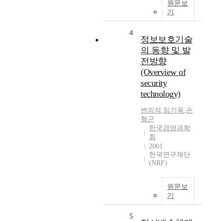
원문보
기
4
정보보호기술
의 동향 및 발
전방향
(Overview of
security
technology)
변의석
,
임기욱
,
손
형곤
한국경영과학
회
2001
한국연구재단
(NRF)
원문보
기
5